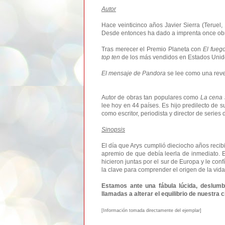
Autor
Hace veinticinco años Javier Sierra (Teruel,
Desde entonces ha dado a imprenta once obr
Tras merecer el Premio Planeta con
El fuego
top ten
de los más vendidos en Estados Unidos,
El mensaje de Pandora
se lee como una reve
Autor de obras tan populares como
La cena 
lee hoy en 44 países. Es hijo predilecto de s
como escritor, periodista y director de series
Sinopsis
El día que Arys cumplió dieciocho años recib
apremio de que debía leerla de inmediato. Es
hicieron juntas por el sur de Europa y le co
la clave para comprender el origen de la vida
Estamos ante una fábula lúcida, deslumb
llamadas a alterar el equilibrio de nuestra ci
[Informa
ción tomada d
irec
tamente del ejemplar]