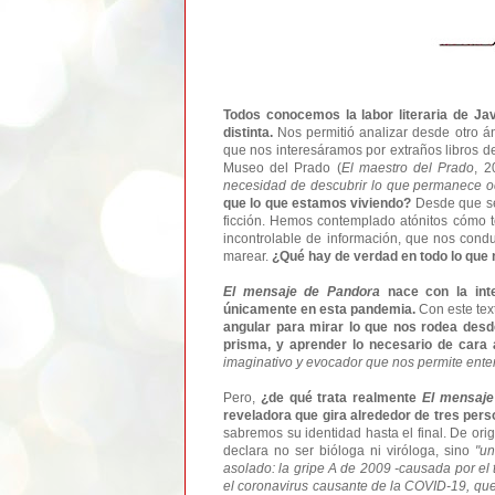
Todos conocemos la labor literaria de Jav
distinta.
Nos permitió analizar desde otro 
que nos interesáramos por extraños libros de
Museo del Prado (
El maestro del Prado
, 2
necesidad de descubrir lo que permanece o
que lo que estamos viviendo?
Desde que se 
ficción. Hemos contemplado atónitos cómo t
incontrolable de información, que nos cond
marear.
¿Qué hay de verdad en todo lo que
El mensaje de Pandora
nace con la inte
únicamente en esta pandemia.
Con este tex
angular para mirar lo que nos rodea desde
prisma, y aprender lo necesario de cara 
imaginativo y evocador que nos permite ent
Pero,
¿de qué trata realmente
El mensaje
reveladora que gira alrededor de tres per
sabremos su identidad hasta el final. De ori
d
eclara no ser bióloga ni viróloga, sino
"un
asolado: la gripe A de 2009 -causada por el 
el coronavirus causante de la COVID-19, que