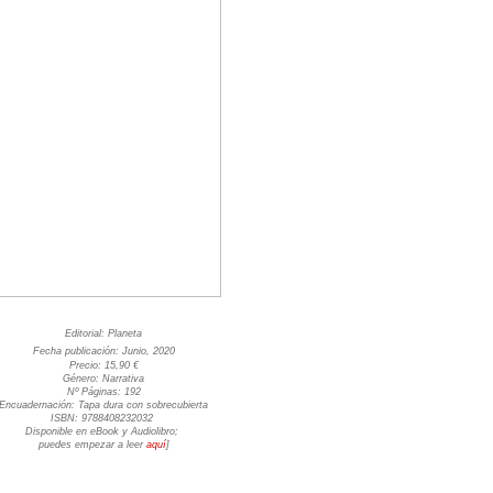
Editorial: Planeta
Fecha publicación: Junio, 2020
Precio: 15,90 €
Género: Narrativa
Nº Páginas: 192
Encuadernación: Tapa dura con sobrecubierta
ISBN: 9788408232032
Disponible en eBook y Audiolibro;
puedes empezar a leer
aquí
]