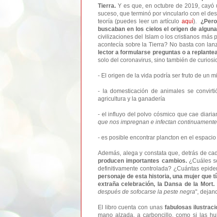
Tierra.
Y es que, en octubre de 2019, cayó 
suceso, que terminó por vincularlo con el de
teoría (puedes leer un artículo
aquí
).
¿Pero
buscaban en los cielos el origen de algu
civilizaciones del Islam o los cristianos más
acontecía sobre la Tierra? No basta con lanz
lector a formularse preguntas o a replante
solo del coronavirus, sino también de curio
- El origen de la vida podría ser fruto de un 
- la domesticación de animales se convir
agricultura y la ganadería
- el influyo del polvo cósmico que cae diar
que nos impregnan e infectan continuament
- es posible encontrar plancton en el espacio
Además, alega y constata que, detrás de cad
producen importantes cambios.
¿Cuáles so
definitivamente controlada? ¿Cuántas epid
personaje de esta historia, una mujer que t
extraña celebración, la Dansa de la Mort.
después de sofocarse la peste negra
", dejan
El libro cuenta con unas
fabulosas ilustrac
mano alzada, a carboncillo, como si las hu