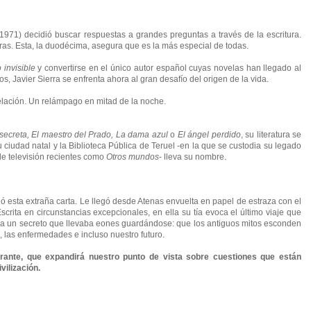
 1971) decidió buscar respuestas a grandes preguntas a través de la escritura.
as. Esta, la duodécima, asegura que es la más especial de todas.
 invisible
y convertirse en el único autor español cuyas novelas han llegado al
 Javier Sierra se enfrenta ahora al gran desafío del origen de la vida.
lación. Un relámpago en mitad de la noche.
secreta, El maestro del Prado, La dama azul
o
El ángel perdido
, su literatura se
u ciudad natal y la Biblioteca Pública de Teruel -en la que se custodia su legado
 de televisión recientes como
Otros mundos
- lleva su nombre.
ió esta extraña carta. Le llegó desde Atenas envuelta en papel de estraza con el
crita en circunstancias excepcionales, en ella su tía evoca el último viaje que
nfía un secreto que llevaba eones guardándose: que los antiguos mitos esconden
, las enfermedades e incluso nuestro futuro.
rante, que expandirá nuestro punto de vista sobre cuestiones que están
vilización.