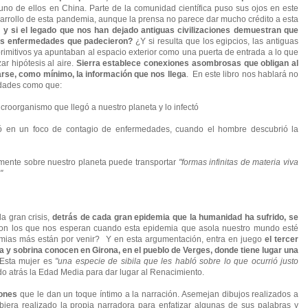
uno de ellos en China. Parte de la comunidad científica puso sus ojos en este
sarrollo de esta pandemia, aunque la prensa no parece dar mucho crédito a esta
 y si el legado que nos han dejado antiguas civilizaciones demuestran que
nas enfermedades que padecieron?
¿Y si resulta que los egipcios, las antiguas
 primitivos ya apuntaban al espacio exterior como una puerta de entrada a lo que
ar hipótesis al aire.
Sierra establece conexiones asombrosas que obligan al
arse, como mínimo, la información que nos llega
. En este libro nos hablará no
sidades como que:
microorganismo que llegó a nuestro planeta y lo infectó
tió en un foco de contagio de enfermedades, cuando el hombre descubrió la
iamente sobre nuestro planeta puede transportar
"formas infinitas de materia viva
e"
a gran crisis,
detrás de cada gran epidemia que la humanidad ha sufrido, se
n los que nos esperan cuando esta epidemia que asola nuestro mundo esté
emias más están por venir? Y en esta argumentación, entra en juego
el tercer
ía y sobrina conocen en Girona, en el pueblo de Verges, donde tiene lugar una
Esta mujer es
"una especie de sibila que les habló sobre lo que ocurrió justo
do atrás la Edad Media para dar lugar al Renacimiento.
iones
que le dan un toque íntimo a la narración. Asemejan dibujos realizados a
biera realizado la propia narradora para enfatizar algunas de sus palabras y