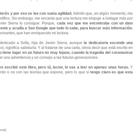
erés y por eso se lee con suma agilidad.
Admito que, en algún momento,
me
ientífico. Sin embargo, me encanta que una lectura me empuje a indagar más por
vier Sierra lo consigue. Porque,
cada vez que me encontraba con un dato
ente y acudía a San Google que todo lo sabe, para buscar más información.
ucinantes, que han enriquecido mi lectura.
á dedicado a Sofía, hija de Javier
Sierr
a, aunque
la dedicatoria esconde una
o), significa sabiduría. Y al tratarse de una carta, obvia decir que está escrito en
o tiene lugar en un futuro no muy lejano, cuando la tragedia del coronavirus
r una advertencia y un consejo a las futuras generaciones.
escribir este libro, pero tú, lector, lo vas a leer en apenas unas horas.
Y
erdo o no con las teorías que expone, pero lo que sí
tengo claro es que esta
rial]