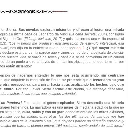
ier Sierra. Sus novelas exploran misterios y ofrecen al lector una mirada
ángulo
La última cena
de Leonardo da Vinci (
La cena secreta
, 2004), consiguió
l Siglo de Oro (
El fuego invisible
, 2017) y quiso hacernos una visita especial al
013). "
Los misterios me producen esa sensación de estímulo intelectual, esa
culto",
nos dijo en la entrevista que puedes leer
aquí
.
¿Y qué mayor misterio
declaró esta pandemia parece que vivimos dentro de una película de ciencia-
oda nuestra vida se volvía de revés y cada día se ha convertido en un caudal
uce de un punto a otro, a través de un camino zigzagueante, que terminar por
 nos están diciendo?
nción de hacernos entender lo que nos está ocurriendo, sin centrarse
to, que adquiere la condición de fábula,
se
pretende que el lector abra su gran
 otra perspectiva, para mirar hacia atrás analizando los hechos bajo otro
al futuro.
Por eso, Javier Sierra escribe este cuento,
"un mensaje necesario,
ender muchas de las cosas que estamos viviendo".
 de Pandora?
Empleando el
género epistolar
, Sierra desarrolla una
historia
sonajes femeninos. La narradora es una mujer de mediana edad,
de la que no
gen ateniense,
culta, sabia y con un gran conocimiento de los mitos clásicos,
a mujer que ha sufrido, entre otras, las dos últimas pandemias que nos han
terrible virus de la influenza H1N1, que hoy nos parece un pequeño episodio- y
 acaba de barrer el planeta entero -194 naciones- sembrándolo de cadáveres."