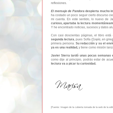
reflexiones.
El mensaje de Pandora
despierta mucho int
ha costado un poco seguir cierto discurso c
mi cuenta. En este sentido, lo nuevo de Ja
curioso, apartaba la lectura momentáneam
Y he encontrado noticias, sucesos y datos al
Con casi doscientas páginas, e
l libro est
segunda lectura
, pues Sofía (Σoφíα, en grieg
primera persona.
Su redacción y su el enví
ya es una realidad,
y tiene como misión lanza
Javier Sierra tardó unas pocas semanas en 
como dije al principio, podrás estar de acu
lectura va a picar tu curiosidad.
[Fuente: Imagen de la cubierta tomada de la web de la edito