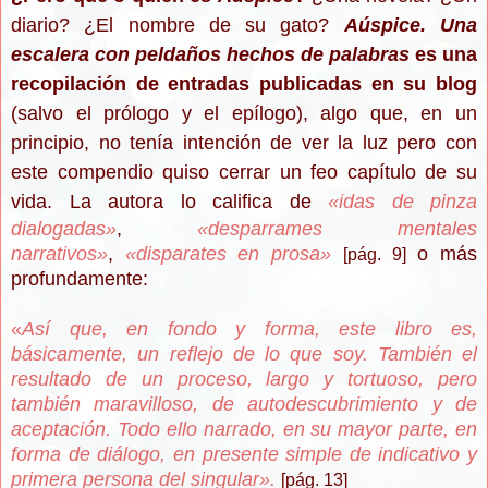
diario? ¿El nombre de su gato?
Aúspice. Una
escalera con peldaños hechos de palabras
es una
recopilación de entradas publicadas en su blog
(salvo el prólogo y el epílogo), algo que, en un
principio, no tenía intención de ver la luz pero con
este compendio quiso cerrar un feo capítulo de su
vida. La autora lo califica de
«idas de pinza
dialogadas»
,
«desparrames mentales
narrativos»
,
«disparates en prosa»
o más
[pág. 9]
profundamente:
«
Así que, en fondo y forma, este libro es,
básicamente, un reflejo de lo que soy. También el
resultado de un proceso, largo y tortuoso, pero
también maravilloso, de autodescubrimiento y de
aceptación. Todo ello narrado, en su mayor parte, en
forma de diálogo, en presente simple de indicativo y
primera persona del singular
»
.
[pág. 13]