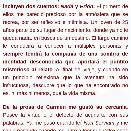
incluyen dos cuentos:
Nada
y
Erión
.
El primero de
ellos me pareció precioso por la atmósfera que se
recrea, por ser reflexivo e intimista. Un joven de 25
años parte de su lugar de nacimiento, donde ya no le
queda nada, en busca de un destino. El largo camino
le conducirá a conocer a múltiples personas y
siempre tendrá la compañía de una sombra de
identidad desconocida que aportará el puntito
misterioso al relato
. Al final del viaje, y cuando en
un principio reflexiona que la aventura ha sido
infructuosa, descubre que lo que ha encontrado no
es, ni más ni menos, que la vida misma.
De la prosa de Carmen me gustó su cercanía
.
Posee la virtud o el defecto de acunarte con sus
palabras. Ya me pasó cuando leí
Non Serviam
y me
sigue pasando cuando me paro a leer sus reflexiones