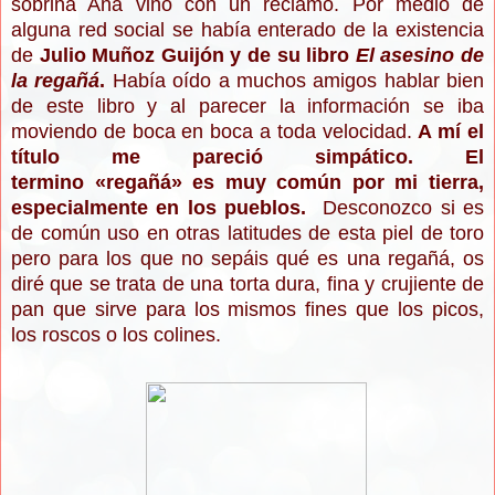
sobrina Ana vino con un reclamo. Por medio de
alguna red social se había enterado de la existencia
de
Julio Muñoz Guijón y de su libro
El asesino de
la regañá
.
Había oído a muchos amigos hablar bien
de este libro y al parecer la información se iba
moviendo de boca en boca a toda velocidad.
A mí el
título me pareció simpático. El
termino
«
regañá
»
es muy común por mi tierra,
especialmente en los pueblos.
Desconozco si es
de común uso en otras latitudes de esta piel de toro
pero para los que no sepáis qué es una regañá, os
diré que se trata de
una torta dura, fina y crujiente de
pan que sirve para los mismos fines que los picos,
los roscos o los colines.