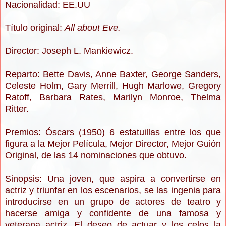
Nacionalidad: EE.UU
Título original:
All about Eve.
Director: Joseph L. Mankiewicz.
Reparto: Bette Davis, Anne Baxter, George Sanders,
Celeste Holm, Gary Merrill, Hugh Marlowe, Gregory
Ratoff, Barbara Rates, Marilyn Monroe, Thelma
Ritter.
Premios:
Óscars (1950) 6 estatuillas
entre los que
figura a la Mejor Película, Mejor Director, Mejor Guión
Original, de las 14 nominaciones que obtuvo.
Sinopsis: Una joven, que aspira a convertirse en
actriz y triunfar en los escenarios, se las ingenia para
introducirse en un grupo de actores de teatro y
hacerse amiga y confidente de una famosa y
veterana actriz. El deseo de actuar y los celos la