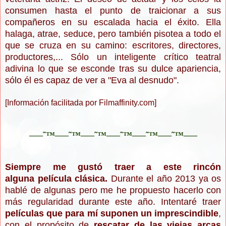
consumen hasta el punto de traicionar a sus
compañeros en su escalada hacia el éxito. Ella
halaga, atrae, seduce, pero también pisotea a todo el
que se cruza en su camino: escritores, directores,
productores,... Sólo un inteligente crítico teatral
adivina lo que se esconde tras su dulce apariencia,
sólo él es capaz de ver a "Eva al desnudo".
[Información facilitada por Filmaffinity.com]
–—˜™–—˜™–—˜™–—˜™–—˜™–—˜™–—
Siempre me gustó traer a este rincón
alguna película clásica.
Durante el año 2013 ya os
hablé de algunas pero me he propuesto hacerlo con
más regularidad durante este año. Intentaré traer
películas que para mí suponen un imprescindible
,
con el propósito de
rescatar de las viejas arcas