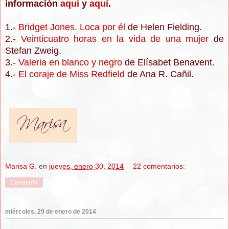
información
aquí
y
aquí
.
1.-
Bridget Jones. Loca por él
de Helen Fielding.
2.-
Veinticuatro horas en la vida de una mujer
de
Stefan Zweig.
3.-
Valeria en blanco y negro
de Elísabet Benavent.
4.-
El coraje de Miss Redfield
de Ana R. Cañil.
Marisa G.
en
jueves, enero 30, 2014
22 comentarios:
Compartir
miércoles, 29 de enero de 2014