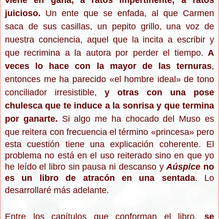
viene en gana, a ratos impertinente, a ratos
juicioso.
Un ente que se enfada, al que Carmen
saca de sus casillas, un pepito grillo, una voz de
nuestra conciencia, aquel que la incita a escribir y
que recrimina a la autora por perder el tiempo.
A
veces lo hace con la mayor de las ternuras
,
entonces me ha parecido
«el hombre ideal» de tono
conciliador irresistible
,
y otras con una pose
chulesca que te induce a la sonrisa y que termina
por ganarte.
Si algo me ha chocado del Muso es
que reitera con frecuencia el término
«princesa
» pero
esta cuestión tiene una explicación coherente. El
problema no está en el uso reiterado sino en que yo
he leído el libro sin pausa ni descanso y
Aúspice
no
es un libro de atracón en una sentada
. Lo
desarrollaré más adelante.
Entre los capítulos que conforman el libro,
se