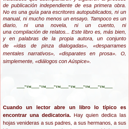
de publicación independiente de esa primera obra.
No es una guía para escritores autopublicados, ni un
manual, ni mucho menos un ensayo. Tampoco es un
diario, ni una novela, ni un cuento, ni
una compilación de relatos... Este libro es, más bien,
y en palabras de la propia autora, un conjunto
de
«idas de pinza dialogadas
»,
«
desparrames
mentales narrativos
»
,
«
disparates en prosa
»
. O,
simplemente,
«
diálogos con Aúspice
»
.
–—˜™–—˜™–—˜™–—˜™–—˜™–—˜™–—
Cuando un lector abre un libro lo típico es
encontrar una dedicatoria.
Hay quien dedica las
hojas venideras a sus padres, a sus hermanos, a sus