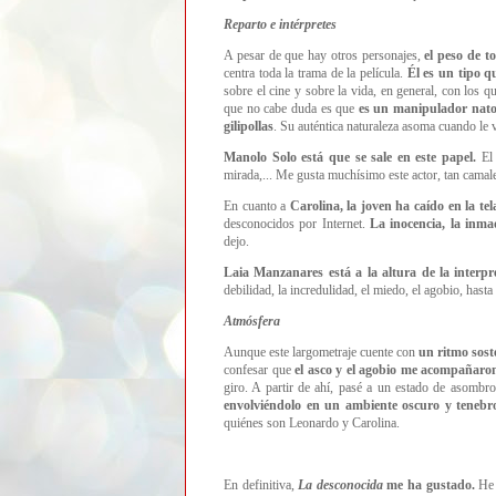
Reparto e intérpretes
A pesar de que hay otros personajes,
el peso de t
centra toda la trama de la película.
Él es un tipo 
sobre el cine y sobre la vida, en general, con los 
que no cabe duda es que
es un manipulador nat
gilipollas
. Su auténtica naturaleza asoma cuando le 
Manolo Solo está que se sale en este papel.
El 
mirada,... Me gusta muchísimo este actor, tan camal
En cuanto a
Carolina, la joven ha caído en la t
desconocidos por Internet.
La inocencia, la inmad
dejo.
Laia Manzanares está a la altura de la interp
debilidad, la incredulidad, el miedo, el agobio, hasta
Atmósfera
Aunque este largometraje cuente con
un ritmo sost
confesar que
el asco y el agobio me acompañaron 
giro. A partir de ahí, pasé a un estado de asombr
envolviéndolo en un ambiente oscuro y tenebr
quiénes son Leonardo y Carolina.
En definitiva,
La desconocida
me ha gustado.
He 