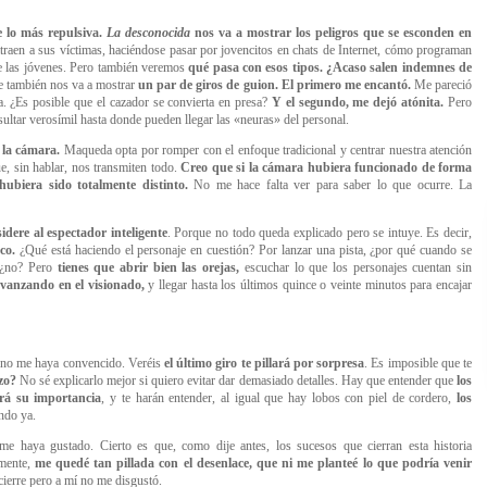
 lo más repulsiva.
La desconocida
nos va a mostrar los peligros que se esconden en
raen a sus víctimas, haciéndose pasar por jovencitos en chats de Internet, cómo programan
de las jóvenes. Pero también veremos
qué pasa con esos tipos. ¿Acaso salen indemnes de
e también nos va a mostrar
un par de giros de guion. El primero me encantó.
Me pareció
lla. ¿Es posible que el cazador se convierta en presa?
Y el segundo, me dejó atónita.
Pero
sultar verosímil hasta donde pueden llegar las
«
neuras
»
del personal.
 la cámara.
Maqueda opta por romper con el enfoque tradicional y centrar nuestra atención
ue, sin hablar, nos transmiten todo.
Creo que si la cámara hubiera funcionado de forma
hubiera sido totalmente distinto.
No me hace falta ver para saber lo que ocurre. La
ere al espectador inteligente
. Porque no todo queda explicado pero se intuye. Es decir,
co.
¿Qué está haciendo el personaje en cuestión? Por lanzar una pista, ¿por qué cuando se
 ¿no? Pero
tienes que abrir bien las orejas,
escuchar lo que los personajes cuentan sin
 avanzando en el visionado,
y llegar hasta los últimos quince o veinte minutos para encajar
 no me haya convencido. Veréis
el último giro te pillará por sorpresa
. Es imposible que te
zo?
No sé explicarlo mejor si quiero evitar dar demasiado detalles. Hay que entender que
los
rá su importancia
, y te harán entender, al igual que hay lobos con piel de cordero,
los
ndo ya.
e haya gustado. Cierto es que, como dije antes, los sucesos que cierran esta historia
amente,
me quedé tan pillada con el desenlace, que ni me planteé lo que podría venir
cierre pero a mí no me disgustó.