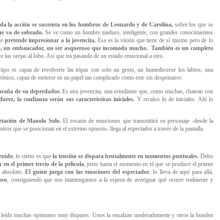
oda la acción se sustenta en los hombros de Leonardo y de Carolina,
sobre los que se
que va de sobrado.
Se ve como un hombre maduro, inteligente, con grandes conocimientos
que
pretende impresionar a la jovencita.
Esa es la visión que tiene de sí mismo pero de lo
o, un embaucador, un ser asqueroso que incomoda mucho. También es un completo
ve las orejas al lobo. Así que irá pasando de un estado emocional a otro.
tipo es capaz de revolverte las tripas con solo un gesto, un humedecerse los labios, una
eónico, capaz de meterse en un papel tan complicado como este sin despeinarse.
elaraña de su depredador.
Es una jovencita, una estudiante que, como muchas, chatean con
urez, la confianza serán sus características iniciales.
Y recalco lo de iniciales. Ahí lo
retación de Manolo Solo.
El rosario de emociones que transmitirá su personaje -desde la
 otros que se posicionan en el extremo opuesto- llega al espectador a través de la pantalla.
enido
, lo cierto es que
la tensión se dispara brutalmente en momentos puntuales.
Debo
en el primer tercio de la película
, justo hasta el momento en el que se produce el primer
o absoluto.
El guion juega con las emociones del espectador
, lo lleva de aquí para allá,
oso
, consiguiendo que nos mantengamos a la espera de averiguar qué ocurre realmente y
leído muchas opiniones muy dispares. Unos la ensalzan moderadamente y otros la hunden