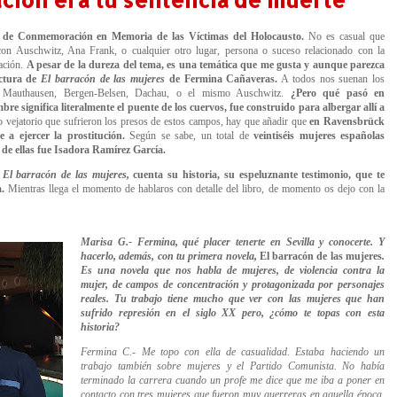
l de Conmemoración en Memoria de las Víctimas del Holocausto.
No es casual que
con Auschwitz, Ana Frank, o cualquier otro lugar, persona o suceso relacionado con la
ación.
A pesar de la dureza del tema, es una temática que me gusta y aunque parezca
ectura de
El barracón de las mujeres
de Fermina Cañaveras.
A todos nos suenan los
. Mauthausen, Bergen-Belsen, Dachau, o el mismo Auschwitz.
¿Pero qué pasó en
 significa literalmente el puente de los cuervos, fue construido para albergar allí a
to vejatorio que sufrieron los presos de estos campos, hay que añadir que
en Ravensbrück
a ejercer la prostitución.
Según se sabe, un total de
veintiséis mujeres españolas
de ellas fue Isadora Ramírez García.
a
El barracón de las mujeres,
cuenta su historia, su espeluznante testimonio, que te
.
Mientras llega el momento de hablaros con detalle del libro, de momento os dejo con la
Marisa G.- Fermina, qué placer tenerte en Sevilla y conocerte. Y
hacerlo, además, con tu primera novela,
El barracón de las mujeres
.
Es una novela que nos habla de mujeres, de violencia contra la
mujer, de campos de concentración y protagonizada por personajes
reales. Tu trabajo tiene mucho que ver con las mujeres que han
sufrido represión en el siglo XX pero, ¿cómo te topas con esta
historia?
Fermina C.- Me topo con ella de casualidad. Estaba
haciendo un
trabajo también sobre mujeres y el Partido Comunista. No había
terminado la carrera cuando un profe me dice que me iba a poner en
contacto con tres mujeres que fueron muy guerreras en aquella época,