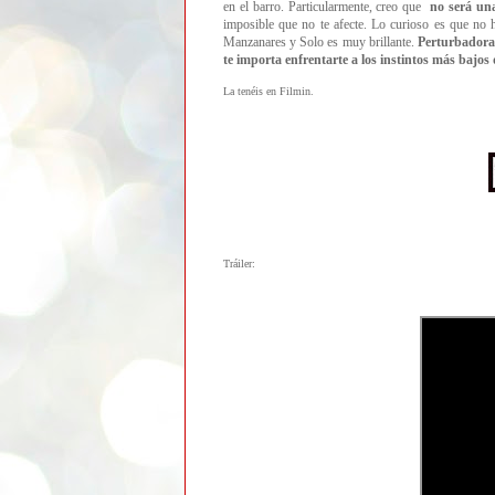
en el barro. Particularmente, creo que
no será una
imposible que no te afecte.
Lo curioso es que no h
Manzanares y Solo es muy brillante.
Perturbadora
te importa enfrentarte a los instintos más bajo
La tenéis en Filmin.
Tráiler: