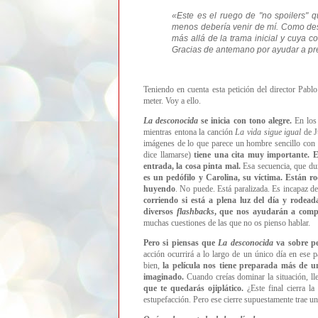
«Este es el ruego de "no spoilers" 
menos debería venir de mí. Como des
más allá de la trama inicial y cuya c
Gracias de antemano por ayudar a pre
Teniendo en cuenta esta petición del director Pab
meter. Voy a ello.
La desconocida
se inicia con tono alegre.
En los 
mientras entona la canción
La vida sigue igual
de J
imágenes de lo que parece un hombre sencillo con u
dice llamarse)
tiene una cita muy importante. 
entrada, la cosa pinta mal.
Esa secuencia, que dur
es un pedófilo y Carolina, su víctima. Están 
huyendo
. No puede. Está paralizada. Es incapaz 
corriendo si está a plena luz del día y rodea
diversos
flashbacks
, que nos ayudarán a comp
muchas cuestiones de las que no os pienso hablar.
Pero si piensas que
La desconocida
va sobre ped
acción ocurrirá a lo largo de un único día en es
bien,
la película nos tiene preparada más de u
imaginado.
Cuando creías dominar la situación, l
que te quedarás ojiplático.
¿Este final cierra 
estupefacción. Pero ese cierre supuestamente trae un