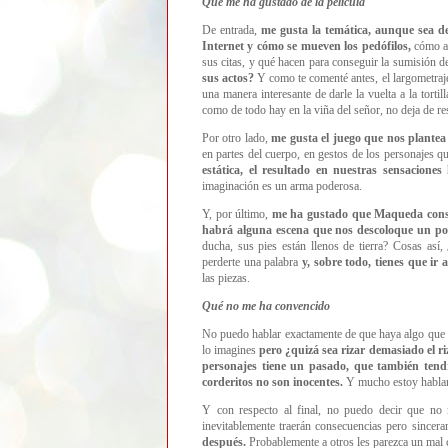
Qué me ha gustado de la película
De entrada,
me gusta la temática, aunque sea de
Internet y cómo se mueven los pedófilos,
cómo at
sus citas, y qué hacen para conseguir la sumisión 
sus actos?
Y como te comenté antes, el largometraj
una manera interesante de darle la vuelta a la torti
como de todo hay en la viña del señor, no deja de re
Por otro lado,
me gusta el juego que nos plantea
en partes del cuerpo, en gestos de los personajes q
estática, el resultado en nuestras sensaciones 
imaginación es un arma poderosa.
Y, por último,
me ha gustado que Maqueda consid
habrá alguna escena que nos descoloque un po
ducha, sus pies están llenos de tierra? Cosas así,
perderte una palabra
y, sobre todo, tienes que ir
las piezas.
Qué no me ha convencido
No puedo hablar exactamente de que haya algo que
lo imagines
pero ¿quizá sea rizar demasiado el ri
personajes tiene un pasado, que también tend
corderitos no son inocentes.
Y mucho estoy habla
Y con respecto al final, no puedo decir que no m
inevitablemente traerán consecuencias pero sincer
después.
Probablemente a otros les parezca un mal 