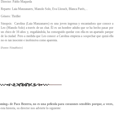
Director: Pablo Maqueda
Reparto: Laia Manzanares, Manolo Solo, Eva Llorach, Blanca Parés,...
Género: Thriller
Sinopsis: Carolina (Laia Manzanares) es una joven ingenua y encantadora que conoce a
Leo (Manolo Solo) a través de un chat. Él es un hombre adulto que se ha hecho pasar por
un chico de 16 años y, engañándola, ha conseguido quedar con ella en un apartado parque
de la ciudad. Pero a medida que Leo conoce a Carolina empieza a sospechar que quizá ella
no es tan inocente e inofensiva como aparenta.
[Fuente: Filmaffinity]
oming
»
de Paco Bezerra, no es una película para corazones sensibles porque, a veces,
sta historia, su director nos advierte lo siguiente: