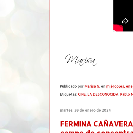
Publicado por
Marisa G.
en
miércoles, ene
Etiquetas:
CINE
,
LA DESCONOCIDA
,
Pablo 
martes, 30 de enero de 2024
FERMINA CAÑAVERAS
campo de concentra