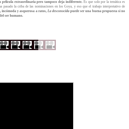
 película extraordinaria pero tampoco deja indiferente.
Es que solo por la temática es
a pasado la criba de las nominaciones en los Goya, y eso que el trabajo interpretativo de
, incómoda y asquerosa a ratos,
La desconocida
puede ser una buena propuesta si no
s del ser humano.