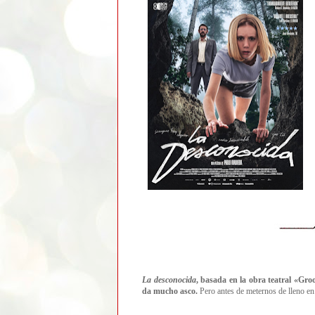
La desconocida
, basada en la obra teatral
«
Gro
da mucho asco.
Pero antes de meternos de lleno en e