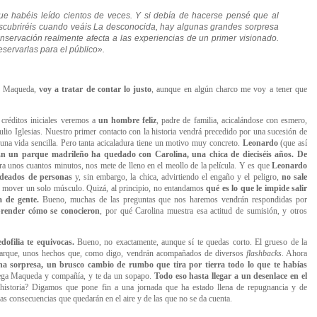
que habéis leído cientos de veces. Y si debía de hacerse pensé que al
cubriréis cuando veáis La desconocida, hay algunas grandes sorpresa
onservación realmente afecta a las experiencias de un primer visionado.
servarlas para el público»
.
lo Maqueda,
voy a tratar de contar lo justo
, aunque en algún charco me voy a tener que
créditos iniciales veremos a
un hombre feliz
, padre de familia, acicalándose con esmero,
ulio Iglesias. Nuestro primer contacto con la historia vendrá precedido por una sucesión de
na vida sencilla. Pero tanta acicaladura tiene un motivo muy concreto.
Leonardo
(que así
En un parque madrileño ha quedado con Carolina, una chica de dieciséis años. De
a unos cuantos minutos, nos mete de lleno en el meollo de la película. Y es que
Leonardo
rodeados de personas
y, sin embargo, la chica, advirtiendo el engaño y el peligro,
no sale
de mover un solo músculo. Quizá, al principio, no entandamos
qué es lo que le impide salir
da de gente.
Bueno, muchas de las preguntas que nos haremos vendrán respondidas por
render cómo se conocieron
, por qué Carolina muestra esa actitud de sumisión, y otros
ofilia te equivocas.
Bueno, no exactamente, aunque sí te quedas corto. El grueso de la
e parque, unos hechos que, como digo, vendrán acompañados de diversos
flashbacks
. Ahora
na sorpresa, un brusco cambio de rumbo que tira por tierra todo lo que te habías
lega Maqueda y compañía, y te da un sopapo.
Todo eso hasta llegar a un desenlace en el
la historia? Digamos que pone fin a una jornada que ha estado llena de repugnancia y de
as consecuencias que quedarán en el aire y de las que no se da cuenta.