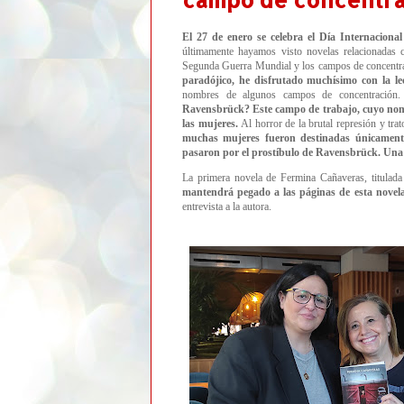
El 27 de enero se celebra el
Día Internaciona
últimamente hayamos visto novelas relacionadas 
Segunda Guerra Mundial y los campos de concentr
paradójico, he disfrutado muchísimo con la l
nombres de algunos campos de concentración
Ravensbrück? Este campo de trabajo, cuyo nombre
las mujeres.
Al horror de la brutal represión y tra
muchas mujeres fueron destinadas únicamente 
pasaron por el prostíbulo de Ravensbrück.
Una 
La primera novela de Fermina Cañaveras, titulad
mantendrá pegado a las páginas de esta novela
entrevista a la autora.