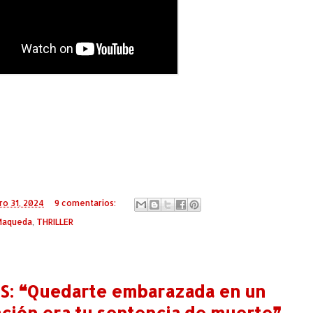
ro 31, 2024
9 comentarios:
Maqueda
,
THRILLER
: ❝Quedarte embarazada en un
ción era tu sentencia de muerte❞