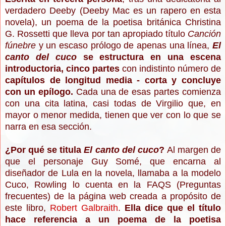
verdadero Deeby (Deeby Mac es un rapero en esta
novela), un poema de la poetisa británica Christina
G. Rossetti que lleva por tan apropiado título
Canción
fúnebre
y un escaso prólogo de apenas una línea,
El
canto del cuco
se estructura en una escena
introductoria, cinco partes
con indistinto número de
capítulos de longitud media - corta y concluye
con un epílogo.
Cada una de esas partes comienza
con una cita latina, casi todas de Virgilio que, en
mayor o menor medida, tienen que ver con lo que se
narra en esa sección.
¿Por qué se titula
El canto del cuco
?
Al margen de
que el personaje Guy Somé, que encarna al
diseñador de Lula en la novela, llamaba a la modelo
Cuco, Rowling lo cuenta en la FAQS (Preguntas
frecuentes) de la página web creada a propósito de
este libro,
Robert Galbraith
.
Ella dice que el título
hace referencia a un poema de la poetisa