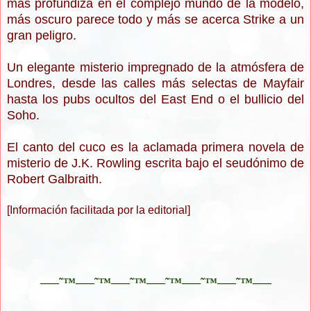
más profundiza en el complejo mundo de la modelo,
más oscuro parece todo y más se acerca Strike a un
gran peligro.
Un elegante misterio impregnado de la atmósfera de
Londres, desde las calles más selectas de Mayfair
hasta los pubs ocultos del East End o el bullicio del
Soho.
El canto del cuco es la aclamada primera novela de
misterio de J.K. Rowling escrita bajo el seudónimo de
Robert Galbraith.
[Información facilitada por la editorial]
–—˜™–—˜™–—˜™–—˜™–—˜™–—˜™–—