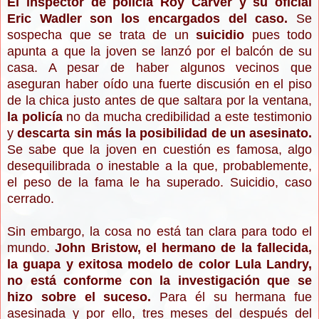
El inspector de policía Roy Carver y su oficial
Eric Wadler son los encargados del caso.
Se
sospecha que se trata de un
suicidio
pues todo
apunta a que la joven se lanzó por el balcón de su
casa. A pesar de haber algunos vecinos que
aseguran haber oído una fuerte discusión en el piso
de la chica justo antes de que saltara por la ventana,
la policía
no da mucha credibilidad a este testimonio
y
descarta sin más la posibilidad de un asesinato.
Se sabe que la joven en cuestión es famosa, algo
desequilibrada o inestable a la que, probablemente,
el peso de la fama le ha superado. Suicidio, caso
cerrado.
Sin embargo, la cosa no está tan clara para todo el
mundo.
John Bristow, el hermano de la fallecida,
la guapa y exitosa modelo de color Lula Landry,
no está conforme con la investigación que se
hizo sobre el suceso.
Para él su hermana fue
asesinada y por ello, tres meses del después del