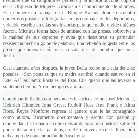
descubre que su caligrafía es perfecta y la incorpora como copista
en la Orquesta de Mujeres. Gracias a su conocimiento de idiomas,
Ella comienza a trabajar en el Bloque Kanadá donde encuentra
numerosas postales y fotografías en los equipajes de los deportados,
y decide escribir en ellas sus historias para que nadie olvide quiénes
fueron. Mientras forma lazos de amistad con las presas, sobrevive a
la maldad de sus captores y evita que descubran su particular
resistencia hecha a golpe de palabras, una rebelión se gesta entre los
presos que amenaza aún más su vida y la del hombre que ama,
Joska.
Casi cuarenta años después, la joven Bella recibe una caja llena de
postales. «Son postales que tu madre escribió cuando estuvo en el
Este. Así las llamó: Postales del Este. Ella quería que las leyeras a
su debido tiempo. Y ese tiempo es ahora.»
Combinando ficción con personajes históricos como Josef Mengele,
Heinrich Himmler, Irma Grese, Rudolf Hoss, Ana Frank o Alma
Rosé, Reyes Monforte regresa al género que le ha consagrado
como autora. Ricamente documentada y escrita con pasión y
emotividad, ha firmado su obra más ambiciosa: una historia sobre el
poder liberador de las palabras, en el 75 aniversario de la liberación
del campo de concentración de Auschwitz.