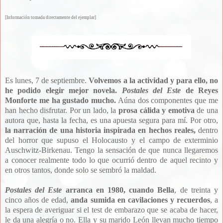
[Información tomada directamente del ejemplar]
Es lunes, 7 de septiembre.
Volvemos a la actividad y para ello, no
he podido elegir mejor novela.
Postales del Este
de Reyes
Monforte me ha gustado mucho.
Aúna dos componentes que me
han hecho disfrutar. Por un lado, la
prosa cálida y emotiva
de una
autora que, hasta la fecha, es una apuesta segura para mí. Por otro,
la narración de una historia inspirada en hechos reales,
dentro
del horror que supuso el Holocausto y el campo de exterminio
Auschwitz-Birkenau.
Tengo la sensación de que nunca llegaremos
a conocer realmente todo lo que ocurrió dentro de aquel recinto y
en otros tantos, donde solo se sembró la maldad.
Postales del Este
arranca en 1980, cuando Bella
, de treinta y
cinco años de edad,
anda sumida en cavilaciones y recuerdos
, a
la espera de averiguar si el test de embarazo que se acaba de hacer,
le da una alegría o no. Ella y su marido León llevan mucho tiempo