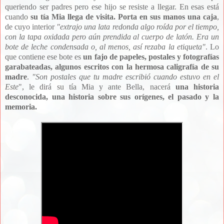
queriendo ser padres pero ese hijo se resiste a llegar. En esas está
cuando
su tía Mia llega de visita. Porta en sus manos una caja
,
de cuyo interior
"extrajo una lata redonda algo roída por el tiempo,
con la tapa oxidada pero aún prendida al cuerpo de latón. Era un
bote de leche condensada o, al menos, así rezaba la etiqueta"
. Lo
que contiene ese bote es
un fajo de papeles, postales y fotografías
garabateadas, algunos escritos con la hermosa caligrafía de su
madre
.
"Son postales que tu madre escribió cuando estuvo en el
Este
", le dirá su tía Mia y ante Bella, nacerá
una historia
desconocida, una historia sobre sus orígenes, el pasado y la
memoria.