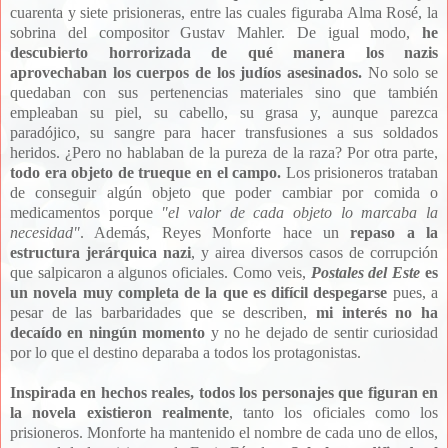
cuarenta y siete prisioneras, entre las cuales figuraba Alma Rosé, la
sobrina del compositor Gustav Mahler. De igual modo,
he
descubierto horrorizada de qué manera los nazis
aprovechaban los cuerpos de los judíos asesinados.
No solo se
quedaban con sus pertenencias materiales sino que también
empleaban su piel, su cabello, su grasa y, aunque parezca
paradójico, su sangre para hacer transfusiones a sus soldados
heridos. ¿Pero no hablaban de la pureza de la raza? Por otra parte,
todo era objeto de trueque en el campo.
Los prisioneros trataban
de conseguir algún objeto que poder cambiar por comida o
medicamentos porque
"e
l valor de cada objeto lo marcaba la
necesidad"
. Además, Reyes Monforte hace un
repaso a la
estructura jerárquica nazi
, y airea diversos casos de corrupción
que salpicaron a algunos oficiales. Como veis,
Postales del Este
es
un novela muy completa de la que es difícil despegarse
pues, a
pesar de las barbaridades que se describen,
mi interés no ha
decaído en ningún momento
y no he dejado de sentir curiosidad
por lo que el destino deparaba a todos los protagonistas.
Inspirada en hechos reales, todos los personajes que figuran en
la novela existieron realmente
, tanto los oficiales como los
prisioneros. Monforte ha mantenido el nombre de cada uno de ellos,