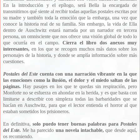
En la introducción y el epílogo, será Bella la encargada de
transmitirnos qué siente al recibir todas aquellas postales escritas por
su madre y también toda la emoción que la embarga, una vez que
conoce la historia real de su familia. Sin embargo, la vida de Ella
dentro de Auschwitz estará narrada por un narrador en tercera
persona, un omnisciente que nos ofrece una visión global de todo lo
que ocurría en el campo.
Cierra el libro dos anexos muy
interesantes,
en los que se recogen muchos más datos sobre los
personajes de la historia, y donde se amplía información sobre más
cuestiones.
Postales del Este
cuenta con una narración
vibrante en la que
las emociones como la ilusión, el dolor y el miedo saltan de las
páginas.
Hay pasajes en los que te quedas sin respiración, pero
Monforte no se esfuerza en ahondar en la herida, y es que basta con
limitarse a describir con simpleza todas las barbaridades que se
hacían en Auschwitz, para que el lector entienda el horror al que
estaban sometidos los prisioneros.
En definitiva,
solo puedo tener buenas palabras para
Postales
del Este
.
Me ha parecido
una novela intachable,
que desde aquí,
os recomiendo.