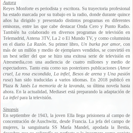
Autora
Reyes Monforte es periodista y escritora. Su trayectoria profesional
ha estado marcada por su trabajo en la radio, donde durante quince
años ha dirigido y presentado distintos programas en diferentes
emisoras, entre las que cabe destacar Onda Cero y Punto Radio.
También ha colaborado en diversos programas de televisión en
Telemadrid, Antena 3TV, La 2 o El Mundo TV, y como columnista
en el diario
La Razón
.
Su primer libro,
Un burka por amor
, con
más de un millón y medio de ejemplares vendidos, se convirtió en
un best seller del que se hizo una exitosa serie de televisión en
Atresmedia,con una audiencia de cuatro millones y medio de
espectadores. Tanto esta como sus posteriores publicaciones (
Amor
cruel, La rosa escondida, La infiel, Besos de arena
y
Una pasión
rusa
) han sido traducidas a varios idiomas. En 2018 publicó en
Plaza & Janés
La memoria de la lavanda
, su última novela hasta
ahora. En
la actualidad, Mediaset está preparando la adaptación de
La infiel
para la televisión.
Sinopsis
En septiembre de 1943, la joven Ella llega prisionera al campo de
concentración de Auschwitz, desde Francia. La jefa del campo de
mujeres, la sanguinaria SS María Mandel, apodada la Bestia,