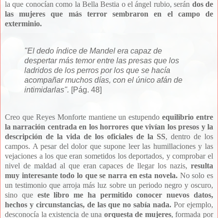
la que conocían como la Bella Bestia o el ángel rubio, serán
dos de
las mujeres que más terror sembraron en el campo de
exterminio.
"El dedo índice de Mandel era capaz de
despertar más temor entre las presas que los
ladridos de los perros por los que se hacía
acompañar muchos días, con el único afán de
intimidarlas".
[Pág. 48]
Creo que Reyes Monforte mantiene un estupendo
equilibrio entre
la narración centrada en los horrores que vivían los presos y la
descripción de la vida de los oficiales de la SS
, dentro de los
campos. A pesar del dolor que supone leer las humillaciones y las
vejaciones a los que eran sometidos los deportados, y comprobar el
nivel de maldad al que eran capaces de llegar los nazis,
resulta
muy interesante todo lo que se narra en esta novela.
No solo es
un testimonio que arroja más luz sobre un periodo negro y oscuro,
sino que
este libro me ha permitido conocer nuevos datos,
hechos y circunstancias, de las que no sabía nada.
Por ejemplo,
desconocía la existencia de una
orquesta de
mujeres
, formada por