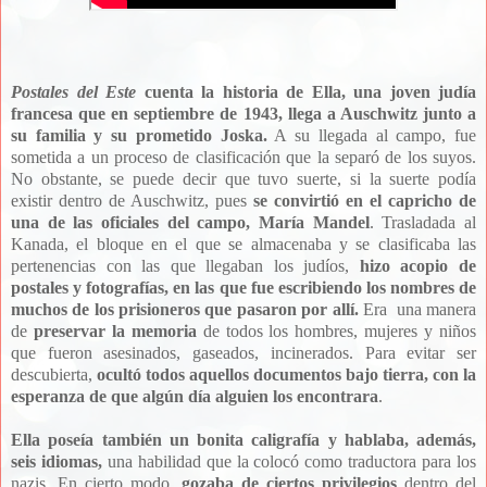
Postales del Este
cuenta la historia de Ella, una joven judía
francesa que en septiembre de 1943, llega a Auschwitz junto a
su familia y su prometido Joska.
A su llegada al campo, fue
sometida a un proceso de clasificación que la separó de los suyos.
No obstante, se puede decir que tuvo suerte, si la suerte podía
existir dentro de Auschwitz, pues
se convirtió en el capricho de
una de las oficiales del campo, María Mandel
. Trasladada al
Kanada, el bloque en el que se almacenaba y se clasificaba las
pertenencias con las que llegaban los judíos,
hizo acopio de
postales y fotografías, en las que fue escribiendo los nombres de
muchos de los prisioneros que pasaron por allí.
Era una manera
de
preservar la memoria
de todos los hombres, mujeres y niños
que fueron asesinados, gaseados, incinerados. Para evitar ser
descubierta,
ocultó todos aquellos documentos bajo tierra, con la
esperanza de que algún día alguien los encontrara
.
Ella poseía también un bonita caligrafía y hablaba, además,
seis idiomas,
una habilidad que la colocó como traductora para los
nazis. En cierto modo,
gozaba de ciertos privilegios
dentro del