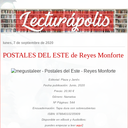
lunes, 7 de septiembre de 2020
POSTALES DEL ESTE de Reyes Monforte
Editorial: Plaza y Janés
Fecha publicación: Junio, 2020
Precio: 20,90 €
Género: Narrativa
Nº Páginas: 544
Encuadernación: Tapa dura con sobrecubiertas
ISBN: 97884010235909
Disponible en eBook y Audiolibro;
puedes empezar a leer
aquí
]