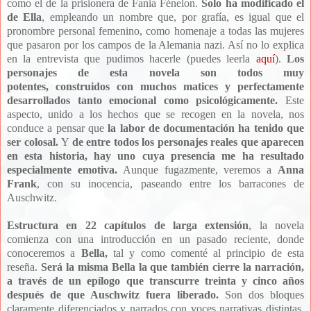
como el de la prisionera de Fania Fénelon.
Solo ha modificado el
de Ella
, empleando un nombre que, por grafía, es igual que el
pronombre personal femenino, como homenaje a todas las mujeres
que pasaron por los campos de la Alemania nazi. Así no lo explica
en la entrevista que pudimos hacerle (puedes leerla
aquí
).
L
os
personajes de esta novela son todos muy
potentes,
construidos
con muchos matices y perfectamente
desarrollados tanto emocional como psicológicamente.
Este
aspecto, unido a los hechos que se recogen en la novela, nos
conduce a pensar que
la labor de documentación ha tenido que
ser colosal.
Y
de entre todos los personajes reales que aparecen
en esta historia, hay uno cuya presencia me ha resultado
especialmente emotiva.
Aunque fugazmente, veremos a
Anna
Frank
, con su inocencia, paseando entre los barracones de
Auschwitz.
Estructura en 22 capítulos de larga extensión
, la novela
comienza con una introducción en un pasado reciente, donde
conoceremos a
Bella,
tal y como comenté al principio de esta
reseña.
Será la misma Bella la que también cierre la narración,
a través de un epílogo que transcurre treinta y cinco años
después de que Auschwitz fuera liberado.
Son dos bloques
claramente diferenciados y narrados con voces narrativas distintas.