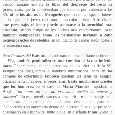
campo, aunque eso
no la libró del desprecio del resto de
prisioneras,
que la consideraban una traidora por venderse a los
SS,
ni de los abusos de Menguele
, que mostraba especial interés
en los ojos de la joven, cada uno de un color distinto.
A través de
este personaje, el lector puede asomarse a la
atrocidad más
absoluta
, siendo testigo de los hechos más espeluznantes,
pero
también comprobará cómo los prisioneros llevaban a cabo
pequeños actos de rebeldía,
en un intento de asestar algún golpe a
la estructura nazi.
Pero
Postales del Este
, más allá de narrar el escalofriante testimonio
de Ella,
también profundiza en una cuestión de la que he leído
poco.
Generalmente, cuando pensamos en los oficiales de la SS,
siempre nos imaginamos a hombres uniformados, pero
en los
campos de exterminio también existían las jefas de campo,
oficiales femeninas que
, a veces, eran hasta mucho más crueles
que los hombres
. Es el caso de
María Mandel
, apodada la
Bestia,
"un monstruo con un insaciable apetito de muerte y
sadismo"
. En esta novela vamos a descubrir a este personaje real,
que hasta el momento era totalmente desconocido para mí.
Conoceremos su trayectoria dentro de la jerarquía nazi, y qué papel
desempeñó en Auschwitz. Junto a ella, su discípula
Inma Grese
, a