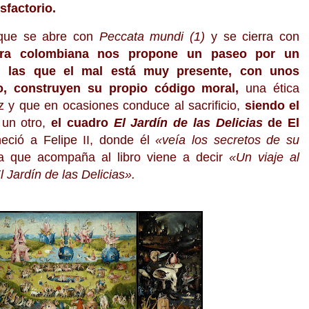
sfactorio.
ue se abre con
Pec
cata mundi (1)
y se cierra con
ora colombiana nos propone un paseo por
un
n las que el mal está muy pre
sente, con unos
o, construyen su
propio
código
moral,
una ética
z y que en oca
siones
c
onduce
al sacrificio
,
siendo el
 un otro,
el cuadro
El Jardín de las Delicias
de El
eció a Felipe II, donde él
«veía los secretos de su
aja que acompaña al libro viene a decir
«Un viaje al
 Jardín de las Delicias».