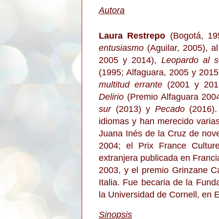
Autora
Laura Restrepo
(Bogotá, 195
entusiasmo
(Aguilar, 2005), 
2005 y 2014),
Leopardo al s
(1995; Alfaguara, 2005 y 2015
multitud errante
(2001 y 201
Delirio
(Premio Alfaguara 200
sur
(2013) y
Pecado
(2016).
idiomas y han merecido varias
Juana Inés de la Cruz de nove
2004; el Prix France Cultur
extranjera publicada en Franc
2003, y el premio Grinzane C
Italia. Fue becaria de la Fu
la Universidad de Cornell, en 
Sinopsis