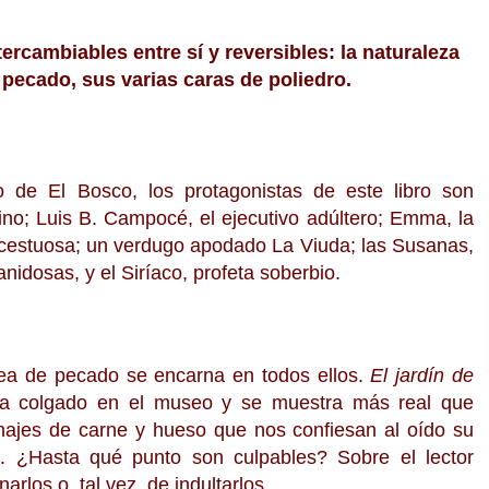
ercambiables entre sí y reversibles: la naturaleza
pecado, sus varias caras de poliedro.
de El Bosco, los protagonistas de este libro son
ino; Luis B. Campocé, el ejecutivo adúltero; Emma, la
ncestuosa; un verdugo apodado La Viuda; las Susanas,
nidosas, y el Siríaco, profeta soberbio.
ea de pecado se encarna en todos ellos.
El jardín de
a colgado en el museo y se muestra más real que
onajes de carne y hueso que nos confiesan al oído su
al. ¿Hasta qué punto son culpables? Sobre el lector
arlos o, tal vez, de indultarlos.