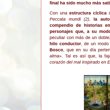
final ha sido mucho más sati
Con una
estruc
tura cíclica
q
Pec
cata
mundi (2)
,
la aut
compendio de his
torias e
personajes que, a su mod
p
eculi
ar con más de un doble
hilo conductor
, de un modo
Bosco
, que en su día perten
alma»
. Tal es así que, la f
corazón del mal inspirado en El