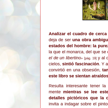
Analizar el cuadro de cerc
deja de ser
una obra amb
igu
estados del hombre: la pure
la que el monarca, del que se
el de u
n libertino
y al 
»
[
p
ág. 19
]
cielos,
sintió fascinación
. Y 
conv
irtió en una obsesi
ó
n
,
ta
e
ste l
ibro se si
entan atra
í
dos
R
e
sulta interesante
tener la
me
nte
mientras se lee este
detalles pictóricos que la
invita a indagar sobre el pint