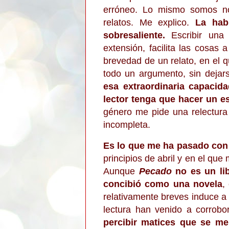
err
óneo. Lo m
i
smo somos n
relatos.
Me explico.
La hab
sobresaliente.
Escribir una
extensión, facilita las cosas 
brevedad de un relato, en el 
todo un argumento, sin dejars
esa extraordinaria capacida
lector tenga que hacer un es
género me pide una relectur
incompleta.
Es lo que me ha pasado co
principios de abril
y en el que 
Aunque
Pecado
no es un lib
concibió como un
a novela
,
relativamente
breves induce 
lectu
ra han venido a corrobor
p
ercibir matices que se me