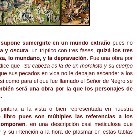
a
supone
sumergirte en
un mundo extra
ño
pues no
a y os
cura
, un
tríptico con tres fases,
quizá los tres
za, lo mundano, y la depravación.
Fue una obra por
 dice que
S
u cabeza es la de un
moralista y su cu
erpo
«
que sus pecados en vida no le debaj
an ascender a los
as
í como para
el que
fue
llam
ado el Se
ñor de Negro se
mbién será una obra por la que
los pe
rsonajes de
.
 pintura a la vi
sta o bien repres
entada en
nuestra
 libro pues son múltiples las referencias a los
 componen
, en una descripción casi meticulosa que
or y su intención a la hora de plasmar en estas tablas