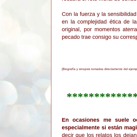
Con la fuerza y la sensibilida
en la complejidad ética de la
original, por momentos ater
pecado trae consigo su corresp
[Biografía y sinopsis tomadas directamente del ejemp
************
E
n ocasiones me suele oc
especialmente si están magi
decir que los relatos lo
s deja