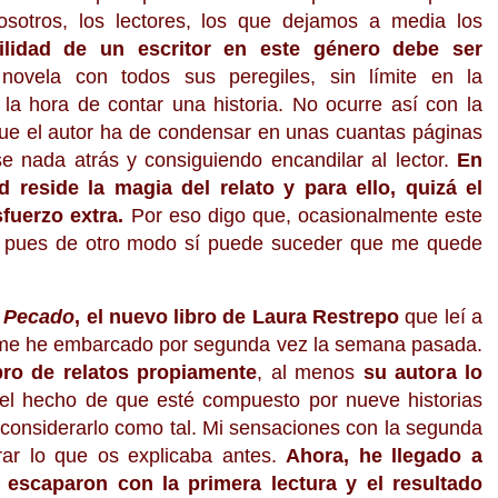
os
otros, los lectores, los que dejamos a media los
ilidad de un escritor en este género debe ser
 novela con todos sus peregiles, sin límite en la
a la hora de contar una historia. No ocurre así con la
que el autor ha de condensar en unas cuantas páginas
e nada atrás y consiguiendo encandilar al lector.
En
d reside la magia del relato y para ello, quizá el
fuerzo extra.
Por eso digo que, ocasionalmente este
a pues de otro modo sí puede suceder que me quede
n
Pe
cado
, e
l nuevo libro de Laura Restrepo
que l
eí a
me h
e
e
mbarca
do por segunda vez la semana pasa
da.
ro de rel
atos propiamente
, al menos
su autor
a lo
 el hecho de que esté co
mpuesto por nueve
historias
a
cons
idera
rlo
como tal. Mi
sensaciones con la segunda
ar lo que os explica
ba an
tes.
Ahora
, he llegado a
 escaparon con la pri
mera lectura y el res
ultado