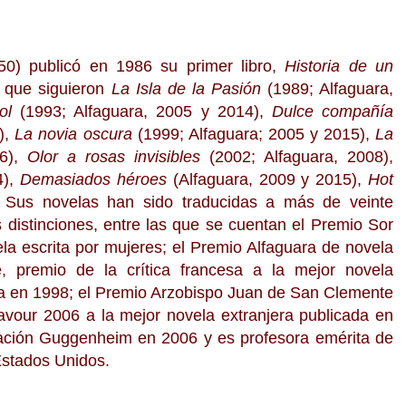
0) publicó en 1986 su primer libro,
Historia de un
al que siguieron
La Isla de la Pasión
(1989; Alfaguara,
ol
(1993; Alfaguara, 2005 y 2014),
Dulce compañía
),
La novia oscura
(1999; Alfaguara; 2005 y 2015),
La
6),
Olor a rosas invisibles
(2002; Alfaguara, 2008),
4),
Demasiados héroes
(Alfaguara, 2009 y 2015),
Hot
 Sus novelas han sido traducidas a más de veinte
 distinciones, entre las que se cuentan el Premio Sor
la escrita por mujeres; el Premio Alfaguara de novela
e, premio de la crítica francesa a la mejor novela
ia en 1998; el Premio Arzobispo Juan de San Clemente
avour 2006 a la mejor novela extranjera publicada en
ndación Guggenheim en 2006 y es profesora emérita de
Estados Unidos.