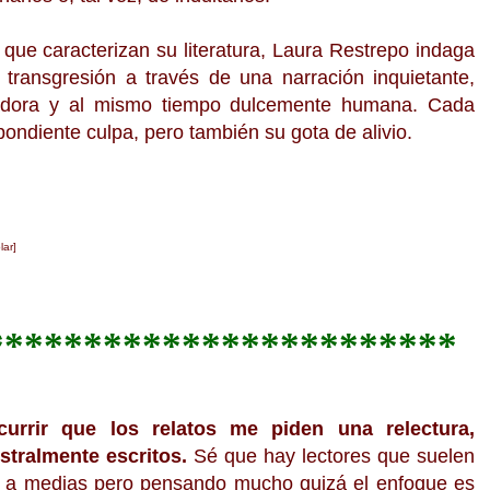
d que caracterizan su literatura, Laura Restrepo indaga
 transgresión a través de una narración inquietante,
radora y al mismo tiempo dulcemente humana. Cada
ondiente culpa, pero también su gota de alivio.
lar]
************************
urri
r que los r
elatos me piden una
r
electura,
stralmente escritos.
Sé que hay
lectores que s
uelen
n a medias pero pensando mucho qui
zá el enfoque es