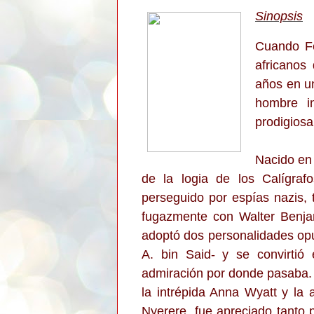
Sinopsis
Cuando Fe
africanos
años en un
hombre in
prodigiosa
Nacido en 
de la logia de los Calígraf
perseguido por espías nazis, 
fugazmente con Walter Benjam
adoptó dos personalidades opu
A. bin Said- y se convirtió 
admiración por donde pasaba. S
la intrépida Anna Wyatt y la
Nyerere, fue apreciado tanto p