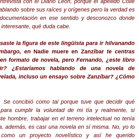
trevista con el Diario León, porque el apellido Colle
hablando sobre sus raíces y orígenes pero la verdad es
ocumentación en ese sentido y desconozco donde
 interesante, qué duda cabe.
usaste la figura de este lingüista para ir hilvanando
 embargo, en
Nadie muere en Zanzíbar
te centras
en formato de novela, pero Fernando, ¿este libro
ir? ¿Estaríamos hablando de una novela de
ovelada, incluso un ensayo sobre Zanzíbar? ¿Cómo
. Se concibió como tal porque tuve que decidir qué
para cumplir la voluntad de mi tía y realmente, si
e hombre, trabajar en el terreno intelectual no tenía
a, además, es casi una novela en sí misma. No, yo lo
 como un proyecto novelístico y así he querido