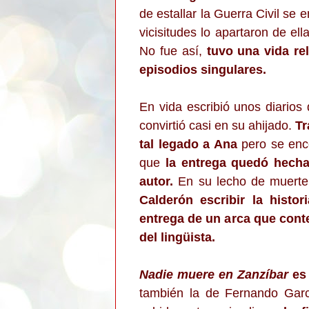
de estallar la Guerra Civil se 
vicisitudes lo apartaron de ell
No fue así,
tuvo una vida rel
episodios singulares.
En vida escribió unos diarios
convirtió casi en su ahijado.
Tr
tal legado a Ana
pero se enc
que
la entrega quedó hecha
autor.
En su lecho de muert
Calderón escribir la histo
entrega de un arca que cont
del lingüista.
Nadie muere en Zanzíbar
es 
también la de Fernando Garc