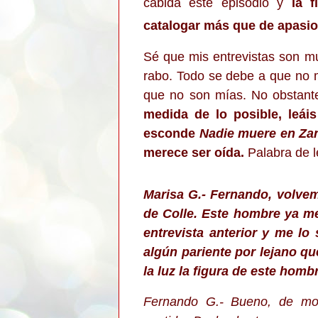
cabida este episodio y
la 
catalogar más que de apasio
Sé que mis entrevistas son mu
rabo. Todo se debe a que no m
que no son mías. No obstant
medida de lo posible, leái
esconde
Nadie muere en Za
merece ser oída.
Palabra de l
Marisa G.- Fernando, volve
de Colle. Este hombre ya m
entrevista anterior y me lo
algún pariente por lejano q
la luz la figura de este homb
Fernando G.- Bueno, de mo