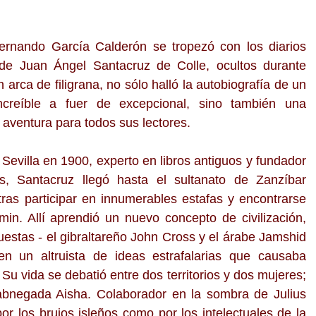
rnando García Calderón se tropezó con los diarios
 de Juan Ángel Santacruz de Colle, ocultos durante
 arca de filigrana, no sólo halló la autobiografía de un
creíble a fuer de excepcional, sino también una
 aventura para todos sus lectores.
Sevilla en 1900, experto en libros antiguos y fundador
os, Santacruz llegó hasta el sultanato de Zanzíbar
tras participar en innumerables estafas y encontrarse
in. Allí aprendió un nuevo concepto de civilización,
estas - el gibraltareño John Cross y el árabe Jamshid
en un altruista de ideas estrafalarias que causaba
u vida se debatió entre dos territorios y dos mujeres;
 abnegada Aisha. Colaborador en la sombra de Julius
or los brujos isleños como por los intelectuales de la