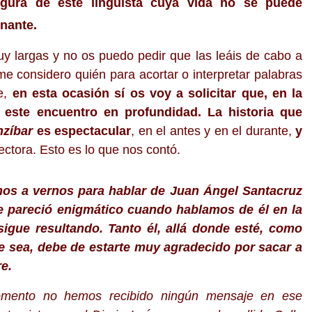
figura de este lingüista cuya vida no se puede
nante.
y largas y no os puedo pedir que las leáis de cabo a
e considero quién para acortar o interpretar palabras
e,
en esta ocasión sí os voy a solicitar que, en la
s este encuentro en profundidad.
La historia que
nzíbar
es espectacular
, en el antes y en el durante,
y
ectora. Esto es lo que nos contó.
mos a vernos para hablar de Juan Ángel Santacruz
e pareció enigmático cuando hablamos de él en la
 sigue resultando. Tanto él, allá donde esté, como
ue sea, debe de estarte muy agradecido por sacar a
re.
mento no hemos recibido ningún mensaje en ese