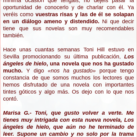
mínima ocasión que tengáis, no dejéis pasar la
oportunidad de conocerlo y de charlar con él. Ya
veréis como
vuestras risas y las de él se solapan
en un diálogo ameno y distendido.
Ni que decir
tiene que sus novelas son muy recomendables
también.
Hace unas cuantas semanas Toni Hill estuvo en
Sevilla promocionando su última publicación,
Los
ángeles de hielo
, una novela que nos ha gustado
mucho.
Y digo
«nos ha gustado»
porque tengo
constancia de que somos muchos los lectores que
hemos disfrutado de una novela con importantes
tintes góticos y algo más. Os dejo con lo que nos
contó.
Marisa G.- Toni, que gusto volver a verte. Me
tienes muy intrigada con esta nueva novela, Los
ángeles de hielo, que aún no he terminado de
leer. Supone un cambio y no solo por la trama