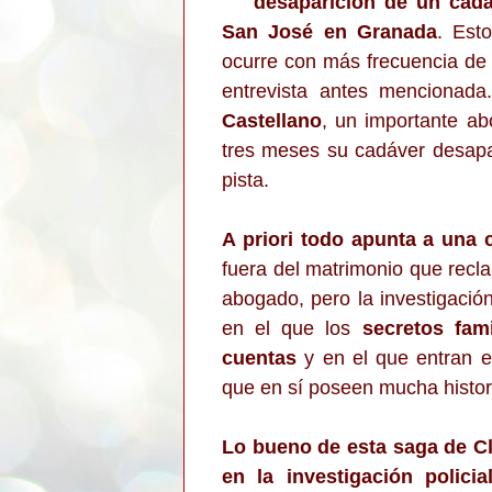
desaparición de un cadá
San José en Granada
. Est
ocurre con más frecuencia de 
entrevista antes mencionad
Castellano
, un importante a
tres meses su cadáver desapa
pista.
A priori todo apunta a una 
fuera del matrimonio que recl
abogado, pero la investigaci
en el que los
secretos fam
cuentas
y en el que entran e
que en sí poseen mucha histor
Lo bueno de esta saga de Cl
en la investigación polic