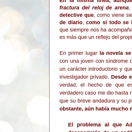
En la misma línea, aunque
fractura del reloj de arena
,
detective que
, como viene si
de diario
,
como si todo se 
que siempre nos ha acompañad
es más que un reflejo del prop
En primer lugar
la novela se
con una joven con síndrome 
un carácter introductorio y qu
investigador privado.
Desde el
verdad, el hecho de que es
verdadero caso me dio hasta ra
que su breve andadura y su pr
obstante, aún había mucho m
El problema al que Ad