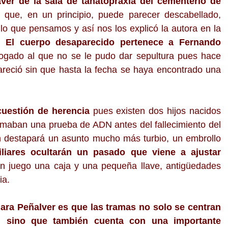
ver de la sala de tanatopraxia del cementerio de
o que, en un principio, puede parecer descabellado,
lo que pensamos y así nos los explicó la autora en la
a.
El cuerpo desaparecido pertenece a Fernando
bogado al que no se le pudo dar sepultura pues hace
reció sin que hasta la fecha se haya encontrado una
cuestión de herencia
pues existen dos hijos nacidos
amaban una prueba de ADN antes del fallecimiento del
ón destapará un asunto mucho más turbio, un embrollo
iliares ocultarán un pasado que viene a ajustar
n juego una caja y una pequeña llave, antigüedades
ia.
ara Peñalver es que las tramas no solo se centran
ial sino que también cuenta con una importante