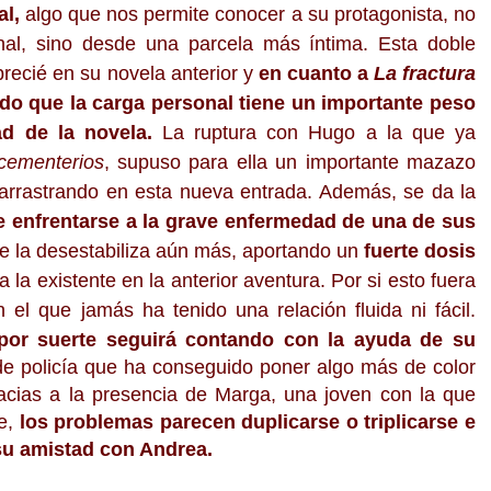
al,
algo
que nos permite conocer a su protagonista, no
nal, sino desde una parcela más íntima. Esta doble
precié en su novela anterior y
en cuanto a
La fractura
do que la carga personal tiene un importante peso
ad de la novela.
La ruptura con Hugo a la que ya
 cementerios
, supuso para ella un importante mazazo
arrastrando en esta nueva entrada. Además, se da la
e enfrentarse a la grave enfermedad de una de sus
e la desestabiliza aún más, aportando un
fuerte dosis
 a la existente en la anterior aventura. Por si esto fuera
el que jamás ha tenido una relación fluida ni fácil.
por
suerte seguirá contando con la ayuda de su
 de policía que ha conseguido poner algo más de color
racias a la presencia de Marga, una joven con la que
te,
los problemas parecen duplicarse o triplicarse e
su amistad con Andrea.