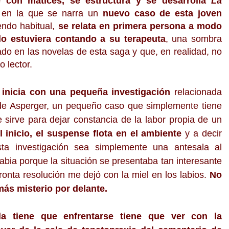
 con matices, se estructura y se desarrolla
La
 en la que se narra un
nuevo caso de esta joven
endo habitual,
se relata en primera persona a modo
lo estuviera contando a su terapeuta
, una sombra
o en las novelas de esta saga y que, en realidad, no
io lector.
 inicia con una pequeña investigación
relacionada
de Asperger, un pequeño caso que simplemente tiene
e sirve para dejar constancia de la labor propia de un
 inicio, el suspense flota en el ambiente
y a decir
ta investigación sea simplemente una antesala al
bia porque la situación se presentaba tan interesante
onta resolución me dejó con la miel en los labios.
No
ás misterio por delante.
a tiene que enfrentarse tiene que ver con la