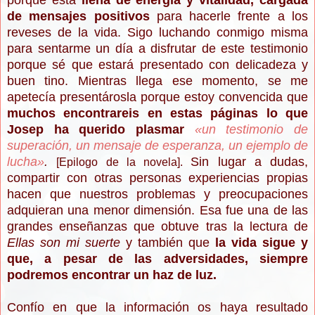
porque está
llena de energía y vitalidad, cargada
de mensajes positivos
para hacerle frente a los
reveses de la vida. Sigo luchando conmigo misma
para sentarme un día a disfrutar de este testimonio
porque sé que estará presentado con delicadeza y
buen tino. Mientras llega ese momento, se me
apetecía presentárosla porque estoy convencida que
muchos encontrareis en estas páginas lo que
Josep ha querido plasmar
«
un testimonio de
superación, un mensaje de esperanza, un ejemplo de
lucha
»
.
Sin lugar a dudas,
[Epilogo de la novela].
compartir con otras personas experiencias propias
hacen que nuestros problemas y preocupaciones
adquieran una menor dimensión. Esa fue una de las
grandes enseñanzas que obtuve tras la lectura de
Ellas son mi suerte
y también que
la vida sigue y
que, a pesar de las adversidades, siempre
podremos encontrar un haz de luz.
Confío en que la información os haya resultado