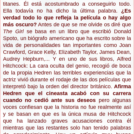
titanes. Él está acostumbrado a conseguirlo todo.
Ella todavía no ha dicho la última palabra.
¿Es
verdad todo lo que refleja la película o hay algo
más oscuro?
Antes de que se me olvide os diré que
The Girl
se basa en un libro que escribió Donald
Spoto, un biógrafo americano que ha escrito sobre la
vida de personalidades tan importantes como Joan
Crawford, Grace Kelly, Elizabeth Taylor, James Dean,
Audrey Hepburn,... Y en uno de sus libros, Alfred
Hitchcock: La cara oculta del genio, recogió de boca
de la propia Hedren las terribles experiencias que la
actriz vivió durante el rodaje de las dos películas que
interpretó bajo la orden del director británico.
Afirma
Hedren que el cineasta acabó con su carrera
cuando no cedió ante sus deseos
pero algunas
voces confiesan que la historia no fue realmente así
y se basan en que es la única musa de Hitchcock
que ha lanzado graves acusaciones contra él
mientras que las restantes solo han tenido palabras