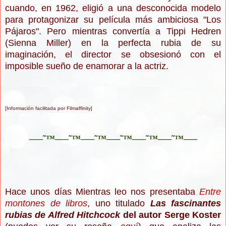
cuando, en 1962, eligió a una desconocida modelo
para protagonizar su película más ambiciosa "Los
Pájaros". Pero mientras convertía a Tippi Hedren
(Sienna Miller) en la perfecta rubia de su
imaginación, el director se obsesionó con el
imposible sueño de enamorar a la actriz.
[Información facilitada por Filmaffinity]
–—˜™–—˜™–—˜™–—˜™–—˜™–—˜™–—
Hace unos días Mientras leo nos presentaba
Entre
montones de libros
, uno titulado
Las fascinantes
rubias de Alfred Hitchcock
del autor Serge Koster