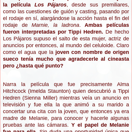
la película
Los Pájaros
, desde sus premiliares,
como las cuestiones de guión y casting, pasando por
el rodaje en sí, alargándose la acción hasta el fin del
rodaje de
Marnie, la ladrona
.
Ambas películas
fueron interpretadas por Tippi Hedren.
De hecho
Los Pájaros supuso el salto de esta mujer, actriz de
anuncios por entonces, al mundo del celuloide. Claro
como el agua que la
joven con nombre de origen
sueco tenía mucho que agradecerle al cineasta
pero ¿hasta qué punto?
Narra la película que fue precisamente Alma
Hitchcock (Imelda Staunton) quien descubrió a Tippi
Hedren (Sienna Miller) mientras veía un anuncio en
televisión y fue ella la que animó a su marido a
concertar una cita con la joven, que entonces ya era
madre de Melanie, para conocer y hacerle algunas
pruebas ante las cámaras.
Y el papel de Melanie
fue para ella
. Sin duda una oportunidad única que