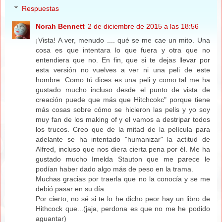
Respuestas
Norah Bennett
2 de diciembre de 2015 a las 18:56
¡Vista! A ver, menudo .... qué se me cae un mito. Una
cosa es que intentara lo que fuera y otra que no
entendiera que no. En fin, que si te dejas llevar por
esta versión no vuelves a ver ni una peli de este
hombre. Como tú dices es una peli y como tal me ha
gustado mucho incluso desde el punto de vista de
creación puede que más que Hitchcokc" porque tiene
más cosas sobre cómo se hicieron las pelis y yo soy
muy fan de los making of y el vamos a destripar todos
los trucos. Creo que de la mitad de la película para
adelante se ha intentado "humanizar" la actitud de
Alfred, incluso que nos diera cierta pena por él. Me ha
gustado mucho Imelda Stauton que me parece le
podían haber dado algo más de peso en la trama.
Muchas gracias por traerla que no la conocía y se me
debió pasar en su día.
Por cierto, no sé si te lo he dicho peor hay un libro de
Hithcock que...(jaja, perdona es que no me he podido
aguantar)