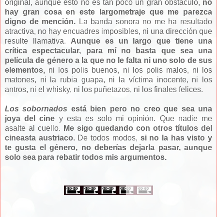
original, aunque esto no es tan poco un gran obstáculo,
no
hay gran cosa en este largometraje que me parezca
digno de mención.
La banda sonora no me ha resultado
atractiva, no hay encuadres imposibles, ni una dirección que
resulte llamativa.
Aunque es un largo que tiene una
crítica espectacular, para mí no basta que sea una
película de género a la que no le falta ni uno solo de sus
elementos,
ni los polis buenos, ni los polis malos, ni los
matones, ni la rubia guapa, ni la víctima inocente, ni los
antros, ni el whisky, ni los puñetazos, ni los finales felices.
Los sobornados
está bien pero no creo que sea una
joya del cine
y esta es solo mi opinión. Que nadie me
asalte al cuello.
Me sigo quedando con otros títulos del
cineasta austriaco.
De todos modos,
si no la has visto y
te gusta el género, no deberías dejarla pasar, aunque
solo sea para rebatir todos mis argumentos.