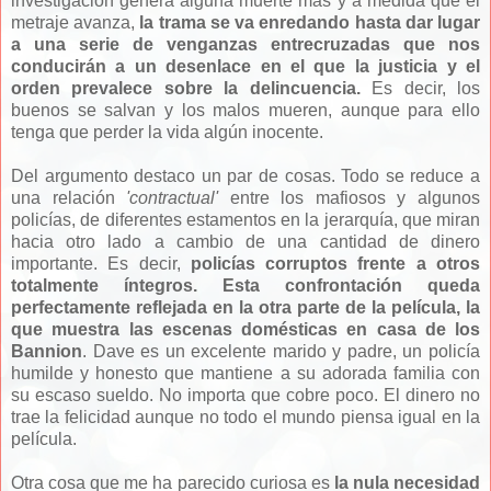
investigación genera alguna muerte más y a medida que el
metraje avanza,
la trama se va enredando hasta dar lugar
a una serie de venganzas entrecruzadas que nos
conducirán a un desenlace en el que la justicia y el
orden prevalece sobre la delincuencia.
Es decir, los
buenos se salvan y los malos mueren, aunque para ello
tenga que perder la vida algún inocente.
Del argumento destaco un par de cosas. Todo se reduce a
una relación
'contractual'
entre los mafiosos y algunos
policías, de diferentes estamentos en la jerarquía, que miran
hacia otro lado a cambio de una cantidad de dinero
importante. Es decir,
policías corruptos frente a otros
totalmente íntegros. Esta confrontación queda
perfectamente reflejada en la otra parte de la película, la
que muestra las escenas domésticas en casa de los
Bannion
. Dave es un excelente marido y padre, un policía
humilde y honesto que mantiene a su adorada familia con
su escaso sueldo. No importa que cobre poco. El dinero no
trae la felicidad aunque no todo el mundo piensa igual en la
película.
Otra cosa que me ha parecido curiosa es
la nula necesidad