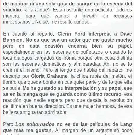
de mostrar ni una sola gota de sangre en la escena del
suicidio.
¿Para qué? Estamos ante una película, todo es
mentira, para qué vamos a invertir en recursos
innecesarios... No sé, me resultó curioso.
En cuanto al reparto,
Glenn Ford interpreta a Dave
Bannion. No es que sea un actor que me guste mucho
pero en esta ocasión encarna bien su papel
,
especialmente en las escenas de puñetazos o cuando le
toca diálogos cargados de ironía porque otra cosa distinta
son las escenas domésticas y almibaradas. Ahí no se lo
cree ni él mismo. Pero si tengo que hablar del reparto, me
decanto por
Gloria Grahame
, la chica rubia del matón, el
florero que queda bonito en cualquier parte y de lo que ella
se burla.
Me ha gustado su interpretación y su papel, ese
as en la manga que se guarda como último recurso
, esa
reacción que nadie espera pero que desata la resolución
del filme en buena dirección. Es una mujer hermosa, de esa
belleza antigua tan admirable.
Pero
Los sobornados
no es de las películas de Lang
que más me gustan.
Al margen de un argumento poco