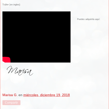
Tráiler [en ingles]:
Puedes adquirirla aquí:
Marisa G.
en
miércoles, diciembre 19, 2018
Compartir