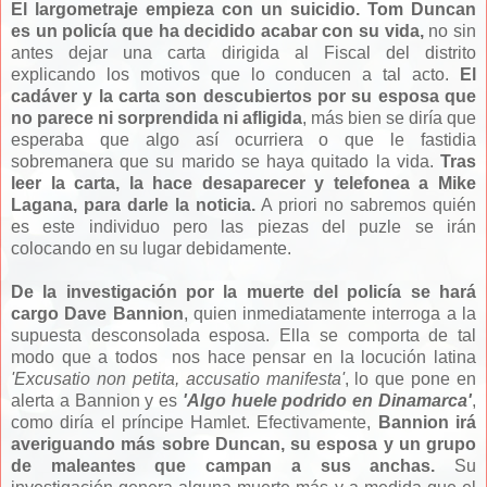
El largometraje empieza con un suicidio. Tom Duncan
es un policía que ha decidido acabar con su vida,
no sin
antes dejar una carta dirigida al Fiscal del distrito
explicando los motivos que lo conducen a tal acto.
El
cadáver y la carta son descubiertos por su esposa que
no parece ni sorprendida ni afligida
, más bien se diría que
esperaba que algo así ocurriera o que le fastidia
sobremanera que su marido se haya quitado la vida.
Tras
leer la carta, la hace desaparecer y telefonea a Mike
Lagana, para darle la noticia.
A priori no sabremos quién
es este individuo pero las piezas del puzle se irán
colocando en su lugar debidamente.
De la investigación por la muerte del policía se hará
cargo Dave Bannion
, quien inmediatamente interroga a la
supuesta desconsolada esposa. Ella se comporta de tal
modo que a todos nos hace pensar en la locución latina
'Excusatio non petita, accusatio manifesta'
, lo que pone en
alerta a Bannion y es
'Algo huele podrido en Dinamarca'
,
como diría el príncipe Hamlet. Efectivamente,
Bannion irá
averiguando más sobre Duncan, su esposa y un grupo
de maleantes que campan a sus anchas.
Su