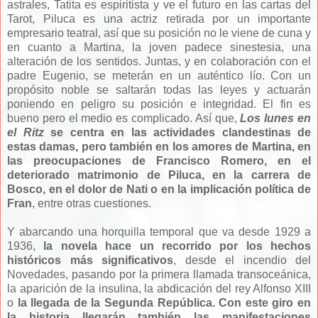
astrales, Tatita es espiritista y ve el futuro en las cartas del
Tarot, Piluca es una actriz retirada por un importante
empresario teatral, así que su posición no le viene de cuna y
en cuanto a Martina, la joven padece sinestesia, una
alteración de los sentidos. Juntas, y en colaboración con el
padre Eugenio, se meterán en un auténtico lío. Con un
propósito noble se saltarán todas las leyes y actuarán
poniendo en peligro su posición e integridad. El fin es
bueno pero el medio es complicado. Así que,
Los lunes en
el Ritz
se centra en las actividades clandestinas de
estas damas, pero también en los amores de Martina, en
las preocupaciones de Francisco Romero, en el
deteriorado matrimonio de Piluca, en la carrera de
Bosco, en el dolor de Nati o en la implicación política de
Fran
, entre otras cuestiones.
Y abarcando una horquilla temporal que va desde 1929 a
1936,
la novela hace un recorrido por los hechos
históricos más significativos
, desde el incendio del
Novedades, pasando por la primera llamada transoceánica,
la aparición de la insulina, la abdicación del rey Alfonso XIII
o
la llegada de la Segunda República. Con este giro en
la historia llegarán también las manifestaciones