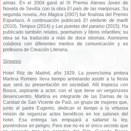
almas
. En el 2004 ganó el IX Premio Ateneo Joven de
Novela de Sevilla con la obra
El país de las mariposas
. Su
segunda novela,
Ars Magica
(2007) fue finalista del Premio
Espartaco. A continuación publicará
El elefante de marfil
(2010),
Tempus
(2014) y
Las puertas del paraíso
(2015). Ha
publicado también relatos, poemarios y libros infantiles; su
obra se ha traducido a más de doce idiomas. Asimismo
colabora con diferentes medios de comunicación y es
profesora de Creación Literaria.
Sinopsis
Hotel Ritz de Madrid, año 1929. La jovencísima pintora
Martina Romero lleva tiempo anhelando asistir a la fiesta
que será su presentación en sociedad. Allí tropieza con
Bosco, aspirante a actor, con el que tiene un vergonzoso
desencuentro. Martina es integrante de las Damas de la
Caridad de San Vicente de Paúl, un grupo de mujeres que,
junto al padre Eugenio, dedican el tiempo a la virtuosa
misión de organizar actos benéficos en los salones del
hotel. Esa entrega las empujará a saltarse la ley,
poniéndose en peligro. Pero ese no es el único secreto que