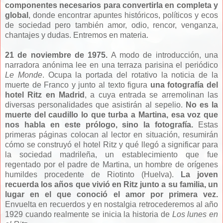
componentes necesarios para convertirla en completa y
global
, donde encontrar apuntes históricos, políticos y ecos
de sociedad pero también amor, odio, rencor, venganza,
chantajes y dudas. Entremos en materia.
21 de noviembre de 1975.
A modo de introducción, una
narradora anónima lee en una terraza parisina el periódico
Le Monde
. Ocupa la portada del rotativo la noticia de la
muerte de Franco y junto al texto figura
una fotografía del
hotel Ritz en Madrid
, a cuya entrada se arremolinan las
diversas personalidades que asistirán al sepelio.
No es la
muerte del caudillo lo que turba a Martina, esa voz que
nos habla en este prólogo, sino la fotografía.
Estas
primeras páginas colocan al lector en situación, resumirán
cómo se construyó el hotel Ritz y qué llegó a significar para
la sociedad madrileña, un establecimiento que fue
regentado por el padre de Martina, un hombre de orígenes
humildes procedente de Riotinto (Huelva).
La joven
recuerda los años que vivió en Ritz junto a su familia, un
lugar en el que conoció el amor por primera vez.
Envuelta en recuerdos y en nostalgia retrocederemos al año
1929 cuando realmente se inicia la historia de
Los lunes en