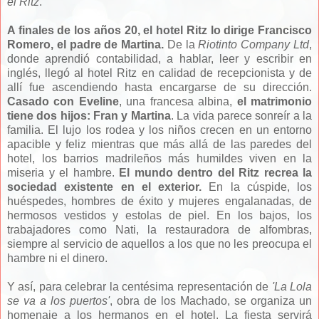
el Ritz
.
A finales de los años 20, el hotel Ritz lo dirige Francisco
Romero, el padre de Martina.
De la
Riotinto Company Ltd
,
donde aprendió contabilidad, a hablar, leer y escribir en
inglés, llegó al hotel Ritz en calidad de recepcionista y de
allí fue ascendiendo hasta encargarse de su dirección.
Casado con Eveline
, una francesa albina,
el matrimonio
tiene dos hijos: Fran y Martina
. La vida parece sonreír a la
familia. El lujo los rodea y los niños crecen en un entorno
apacible y feliz mientras que más allá de las paredes del
hotel, los barrios madrileños más humildes viven en la
miseria y el hambre.
El mundo dentro del Ritz recrea la
sociedad existente en el exterior.
En la cúspide, los
huéspedes, hombres de éxito y mujeres engalanadas, de
hermosos vestidos y estolas de piel. En los bajos, los
trabajadores como Nati, la restauradora de alfombras,
siempre al servicio de aquellos a los que no les preocupa el
hambre ni el dinero.
Y así, para celebrar la centésima representación de
'La Lola
se va a los puertos'
, obra de los Machado, se organiza un
homenaje a los hermanos en el hotel. La fiesta servirá