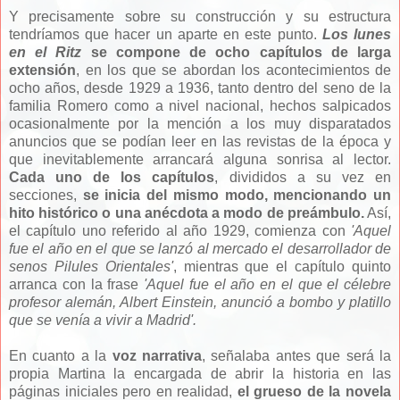
Y precisamente sobre su construcción y su estructura
tendríamos que hacer un aparte en este punto.
Los lunes
en el Ritz
se compone de ocho capítulos de larga
extensión
, en los que se abordan los acontecimientos de
ocho años, desde 1929 a 1936, tanto dentro del seno de la
familia Romero como a nivel nacional, hechos salpicados
ocasionalmente por la mención a los muy disparatados
anuncios que se podían leer en las revistas de la época y
que inevitablemente arrancará alguna sonrisa al lector.
Cada uno de los capítulos
, divididos a su vez en
secciones,
se inicia del mismo modo, mencionando un
hito histórico o una anécdota a modo de preámbulo.
Así,
el capítulo uno referido al año 1929, comienza con
'Aquel
fue el año en el que se lanzó al mercado el desarrollador de
senos Pilules Orientales'
, mientras que el capítulo quinto
arranca con la frase
'Aquel fue el año en el que el célebre
profesor alemán, Albert Einstein, anunció a bombo y platillo
que se venía a vivir a Madrid'.
En cuanto a la
voz narrativa
, señalaba antes que será la
propia Martina la encargada de abrir la historia en las
páginas iniciales pero en realidad,
el grueso de la novela