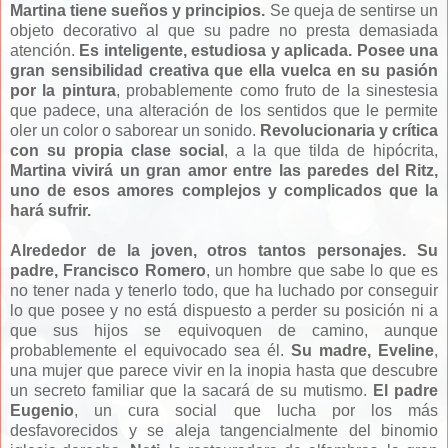
Martina tiene sueños y principios.
Se queja de sentirse un
objeto decorativo al que su padre no presta demasiada
atención.
Es inteligente, estudiosa y aplicada. Posee una
gran sensibilidad creativa que ella vuelca en su pasión
por la pintura
, probablemente como fruto de la sinestesia
que padece, una alteración de los sentidos que le permite
oler un color o saborear un sonido.
Revolucionaria y crítica
con su propia clase social
, a la que tilda de hipócrita,
Martina vivirá un gran amor entre las paredes del Ritz,
uno de esos amores complejos y complicados que la
hará sufrir.
Alrededor de la joven, otros tantos personajes. Su
padre, Francisco Romero
, un hombre que sabe lo que es
no tener nada y tenerlo todo, que ha luchado por conseguir
lo que posee y no está dispuesto a perder su posición ni a
que sus hijos se equivoquen de camino, aunque
probablemente el equivocado sea él.
Su madre, Eveline
,
una mujer que parece vivir en la inopia hasta que descubre
un secreto familiar que la sacará de su mutismo.
El padre
Eugenio
, un cura social que lucha por los más
desfavorecidos y se aleja tangencialmente del binomio