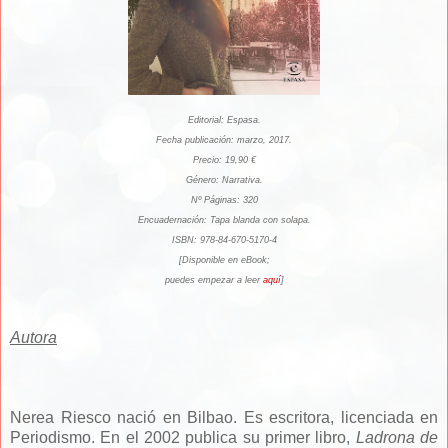
Editorial:
Espasa
.
Fecha publicación: marzo, 2017.
Precio: 1
9
,
9
0 €
Género: Narrativa.
Nº Páginas: 320
Encuadernación: Tapa blanda con solapa.
ISBN:
978-84-670-5170-4
[Disponible en eBook;
puedes empezar a leer
aquí
]
Autora
Nerea Riesco nació en Bilbao. Es escritora, licenciada en
Periodismo. En el 2002 publica su primer libro,
Ladrona de