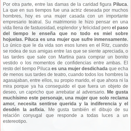
Por otra parte, entre las damas de la caridad figura
Piluca
.
La que en sus tiempos fue una actriz deseada por muchos
hombres, hoy es una mujer casada con un importante
empresario teatral. Su matrimonio le hizo pensar en una
vida llena de fastuosidad, esplendor y felicidad pero
el paso
del tiempo le enseña que no todo es miel sobre
hojuelas. Piluca es una mujer que sufre inmensamente.
Lo único que le da vida son esos lunes en el Ritz, cuando
se rodea de sus amigas entre las que se siente apreciada, o
las tardes que sale con Martina para comprar un bonito
vestido o los momentos de confidencias entre ambas. El
resto del tiempo Piluca
es una mujer desdichada
que echa
de menos sus tardes de teatro, cuando todos los hombres la
agasajaban, entre ellos, su propio marido, el que ahora ni la
mira porque ya ha conseguido el que fuera un objeto de
deseo, un capricho que arrebatar al adversario.
Me gusta
muchísimo este personaje, una mujer que solo reclama
amor, necesita sentirse querida y la indiferencia y el
desdén la asfixia.
Me gusta también el dibujo de su
relación conyugal que responde a todas luces a un
estereotipo.