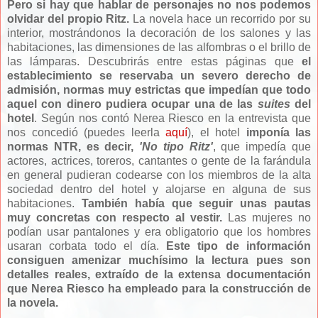
Pero si hay que hablar de personajes no nos podemos
olvidar del propio Ritz.
La novela hace un recorrido por su
interior, mostrándonos la decoración de los salones y las
habitaciones, las dimensiones de las alfombras o el brillo de
las lámparas. Descubrirás entre estas páginas que
el
establecimiento se reservaba un severo derecho de
admisión, normas muy estrictas que impedían que todo
aquel con dinero pudiera ocupar una de las
suites
del
hotel
. Según nos contó Nerea Riesco en la entrevista que
nos concedió (puedes leerla
aquí
), el hotel
imponía las
normas NTR, es decir,
'No tipo Ritz'
, que impedía que
actores, actrices, toreros, cantantes o gente de la farándula
en general pudieran codearse con los miembros de la alta
sociedad dentro del hotel y alojarse en alguna de sus
habitaciones.
También había que seguir unas pautas
muy concretas con respecto al vestir.
Las mujeres no
podían usar pantalones y era obligatorio que los hombres
usaran corbata todo el día.
Este tipo de información
consiguen amenizar muchísimo la lectura pues son
detalles reales, extraído de la extensa documentación
que Nerea Riesco ha empleado para la construcción de
la novela.