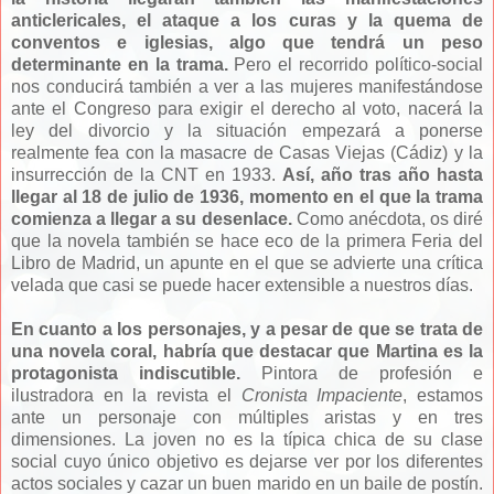
anticlericales, el ataque a los curas y la quema de
conventos e iglesias, algo que tendrá un peso
determinante en la trama.
Pero el recorrido político-social
nos conducirá también a ver a las mujeres manifestándose
ante el Congreso para exigir el derecho al voto, nacerá la
ley del divorcio y la situación empezará a ponerse
realmente fea con la masacre de Casas Viejas (Cádiz) y la
insurrección de la CNT en 1933.
Así, año tras año hasta
llegar al 18 de julio de 1936, momento en el que la trama
comienza a llegar a su desenlace.
Como anécdota, os diré
que la novela también se hace eco de la primera Feria del
Libro de Madrid, un apunte en el que se advierte una crítica
velada que casi se puede hacer extensible a nuestros días.
En cuanto a los personajes, y a pesar de que se trata de
una novela coral, habría que destacar que Martina es la
protagonista indiscutible.
Pintora de profesión e
ilustradora en la revista el
Cronista Impaciente
, estamos
ante un personaje con múltiples aristas y en tres
dimensiones. La joven no es la típica chica de su clase
social cuyo único objetivo es dejarse ver por los diferentes
actos sociales y cazar un buen marido en un baile de postín.