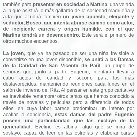
también para
presentar en sociedad a Martina
, una velada
a la que asistirá lo más gallardo de la sociedad madrileña y
a la que acudirá también
un joven apuesto, elegante y
seductor, Bosco, que intenta abrirse camino como actor,
de incipiente carrera y origen humilde, con el que
Martina tendrá un desencuentro.
Este será el primero de
otros muchos encuentros.
La joven
, que ya ha pasado de ser una niña invisible a
convertirse en una joven disponible,
se unirá a las Damas
de la Caridad de San Vicente de Paúl
, un grupo de
señoras que, junto al padre Eugenio, intentarán llevar a
cabo actos de caridad y socorro para los más
desfavorecidos, manteniendo reuniones cada lunes en el
salón de invierno del Ritz. Al pensar en este grupo caritativo
es inevitable rememorar otros tantos que hemos conocido a
través de novelas y películas pero a diferencia de todos
ellos, en cuya labor parece predominar un intento por
acallar la conciencia,
estas damas del padre Eugenio
poseen una particularidad que las excluye de la
generalidad.
Eveline es albina, algo que se mira de
soslayo, capaz de leer en las estrellas y elaborar cartas