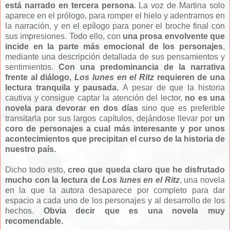
está narrado en tercera persona
. La voz de Martina solo
aparece en el prólogo, para romper el hielo y adentrarnos en
la narración, y en el epílogo para poner el broche final con
sus impresiones. Todo ello, con
una prosa envolvente que
incide en la parte más emocional de los personajes
,
mediante una descripción detallada de sus pensamientos y
sentimientos.
Con una predominancia de la narrativa
frente al diálogo,
Los lunes en el Ritz
requieren de una
lectura tranquila y pausada.
A pesar de que la historia
cautiva y consigue captar la atención del lector,
no es una
novela para devorar en dos días
sino que es preferible
transitarla por sus largos capítulos, dejándose llevar por
un
coro de personajes a cual más interesante y por unos
acontecimientos que precipitan el curso de la historia de
nuestro país.
Dicho todo esto,
creo que queda claro que he disfrutado
mucho con la lectura de
Los lunes en el Ritz
, una novela
en la que la autora desaparece por completo para dar
espacio a cada uno de los personajes y al desarrollo de los
hechos.
Obvia decir que es una novela muy
recomendable.