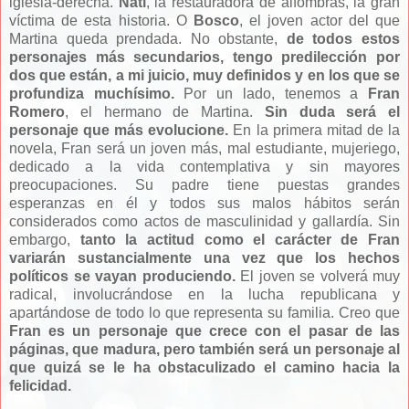
iglesia-derecha.
Nati
, la restauradora de alfombras, la gran
víctima de esta historia. O
Bosco
, el joven actor del que
Martina queda prendada. No obstante,
de todos estos
personajes más secundarios, tengo predilección por
dos que están, a mi juicio, muy definidos y en los que se
profundiza muchísimo.
Por un lado, tenemos a
Fran
Romero
, el hermano de Martina.
Sin duda será el
personaje que más evolucione.
En la primera mitad de la
novela, Fran será un joven más, mal estudiante, mujeriego,
dedicado a la vida contemplativa y sin mayores
preocupaciones. Su padre tiene puestas grandes
esperanzas en él y todos sus malos hábitos serán
considerados como actos de masculinidad y gallardía. Sin
embargo,
tanto la actitud como el carácter de Fran
variarán sustancialmente una vez que los hechos
políticos se vayan produciendo.
El joven se volverá muy
radical, involucrándose en la lucha republicana y
apartándose de todo lo que representa su familia. Creo que
Fran es un personaje que crece con el pasar de las
páginas, que madura, pero también será un personaje al
que quizá se le ha obstaculizado el camino hacia la
felicidad.