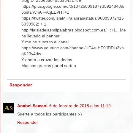
blogID=2306350498393431769
https://plus.google.com/u/0/107258091877359248489/
posts/Wm6FvCjEEVH :+1
https://twitter.com/IslaMilPalabras/status/96089972415
6030982: + 1
http://laisladelasmilpalabras.blogspot.com.es/ :+1. Me
he llevado el banner
Y me he suscrito al canal
https://www.youtube.com/channel/UC4ruHT0JDDiu2xh
gK23v4dw
Y ahora a cruzar los dedos.
Muchas gracias por el sorteo
Responder
Anabel Samani
6 de febrero de 2018 a las 11:19
Suerte a todos los participantes :-)
Responder