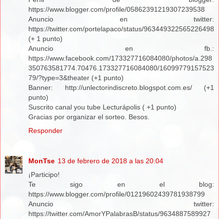
https://www.blogger.com/profile/05862391219307239538
Anuncio en twitter:
https://twitter.com/portelapaco/status/963449322565226498
(+ 1 punto)
Anuncio en fb.:
https://www.facebook.com/173327716084080/photos/a.298
350763581774.70476.173327716084080/16099779157523
79/?type=3&theater (+1 punto)
Banner: http://unlectorindiscreto.blogspot.com.es/ (+1
punto)
Suscrito canal you tube Lecturápolis ( +1 punto)
Gracias por organizar el sorteo. Besos.
Responder
MonTse
13 de febrero de 2018 a las 20:04
¡Participo!
Te sigo en el blog:
https://www.blogger.com/profile/01219602439781938799
Anuncio twitter:
https://twitter.com/AmorYPalabrasB/status/9634887589927