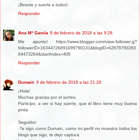
¡Besote y suerte a todos!
Responder
Ana Mª García
8 de febrero de 2018 a las 9:28
Me apunto! https://www.blogger.com/view-follower.g?
followerID=16344726891699790131&blogID=62879793283
84473264&startIndex=405
Responder
Dumain
9 de febrero de 2018 a las 21:28
¡Hola!
Muchas gracias por el sorteo.
Participo, a ver si hay suerte, que el libro tiene muy buena
pinta.
Seguidor:
-Te sigo como Dumain, como mi perfil no muestra todos los
blogs que sigo, te dejo captura: