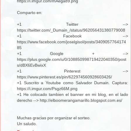
https://i.imgur.com/mAega89.png
Comparto en:
+1 Twitter -->
https://twitter.com/_Dumain_/status/962056431380779008
+1 Facebook -->
https://www.facebook.com/joselgisol/posts/3409057764174
85
+1 Google + -->
https://plus.google.com/u/0/108850998719422040350/post
s/dBX6EvBwixX
+1 Pinterest -->
https://www.pinterest.es/pin/622974560928603426/
+1 Suscrito a Youtube como Salvador Dumain. Captura:
https://i.imgur.com/Psgz66M.png
+1 He colocado tambien el banner en mi blog, en el lado
derecho --> http://elboomerangamarillo.blogspot.com.es/
Muchas gracias por organizar el sorteo.
Un saludo.