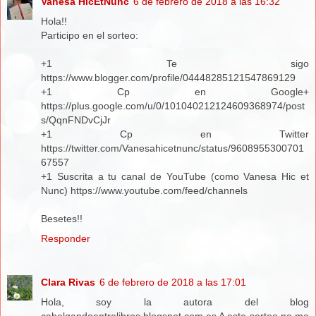
Vanesa HicEtNunc
6 de febrero de 2018 a las 16:32
Hola!!
Participo en el sorteo:
+1 Te sigo
https://www.blogger.com/profile/04448285121547869129
+1 Cp en Google+
https://plus.google.com/u/0/101040212124609368974/post
s/QqnFNDvCjJr
+1 Cp en Twitter
https://twitter.com/Vanesahicetnunc/status/9608955300701
67557
+1 Suscrita a tu canal de YouTube (como Vanesa Hic et
Nunc) https://www.youtube.com/feed/channels
Besetes!!
Responder
Clara Rivas
6 de febrero de 2018 a las 17:01
Hola, soy la autora del blog