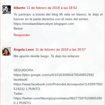
Alberto
11 de febrero de 2018 a las 18:52
Yo participo a través del blog Mi vida en blanco, te dejo el
banner en la parte derecha con el resto del sorteo.
https://mividaenblancobym.blogspot.com
Besos
Responder
Angela Leon
11 de febrero de 2018 a las 20:57
Me apunto desde luego. Te dejo los enlaces:
SEGUIDORA:
https://plus.google.com/u/0/101630960478549852992
facebook:
https://www.facebook.com/PolvodeLibros/posts/1142897902
519232 1 PUNTO
Twiter:
https://twitter.com/Aleonpizarro/status/96277597520865280
0 1 PUNTO