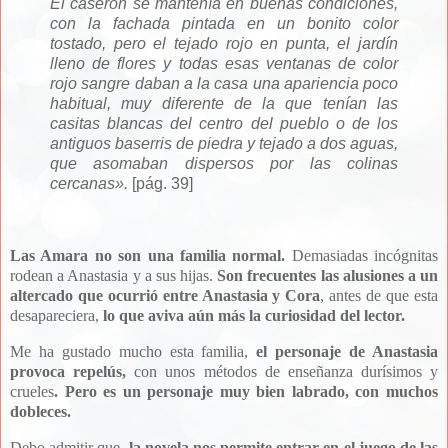
El caserón se mantenía en buenas condiciones,
con la fachada pintada en un bonito color
tostado, pero el tejado rojo en punta, el jardín
lleno de flores y todas esas ventanas de color
rojo sangre daban a la casa una apariencia poco
habitual, muy diferente de la que tenían las
casitas blancas del centro del pueblo o de los
antiguos baserris de piedra y tejado a dos aguas,
que asomaban dispersos por las colinas
cercanas».
[pág. 39]
Las Amara no son una familia normal.
Demasiadas incógnitas
rodean a Anastasia y a sus hijas.
Son frecuentes las alusiones a un
altercado que ocurrió entre Anastasia y Cora
, antes de que esta
desapareciera,
lo que aviva aún más la curiosidad del lector.
Me ha gustado mucho esta familia,
el personaje de Anastasia
provoca repelús,
con unos métodos de enseñanza durísimos y
crueles
. Pero es un personaje muy bien labrado, con muchos
dobleces.
Debo admitir que,
la novela nos permite entrar en el juego de las