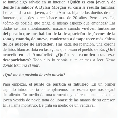
se intuye algo salvaje en su interior.
¿Quién es esta joven y de
dónde ha salido? A Dylan Morgan su cara le resulta familiar.
Le recuerda a otra joven, a Cora Amara, hija de los dueños de una
funeraria, que desapareció hace más de 20 años. Pero si es ella,
¿cómo es posible que tenga el mismo aspecto que entonces? Las
dudas se irán amontonando, máxime cuando
vuelven fantasmas
del pasado que nos hablan de la desaparición de jóvenes de la
zona y cuando, de nuevo, comienzan a desaparecer más chicas
de los pueblos de alrededor.
Tras cada desaparición, una corona
de lirios blancos flota en las aguas que besan el pueblo de Ea.
¿Qué
ocurrió en el Annabelle? ¿Quién se esconden tras esas
desapariciones?
Todo ello lo sabrás si te animas a leer
Hasta
donde termina el mar
.
¿Qué me ha gustado de esta novela?
Para empezar,
el punto de partida es fabuloso.
En un primer
capítulo introductorio contemplaremos una escena que nos dejará
sin aliento. En medio de una tormenta, y sobre un acantilado, una
joven vestida de novia trata de librarse de las manos de su opresor.
Él la llama monstruo. Le grita en medio de un vendaval: