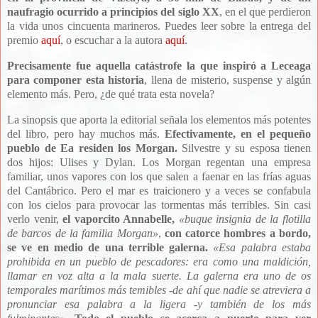
naufragio ocurrido a principios del siglo XX
, en el que perdieron
la vida unos cincuenta marineros.
Puedes leer sobre la entrega del
premio
aquí
, o escuchar a la autora
aquí
.
Precisamente fue aquella catástrofe la que inspiró a Leceaga
para componer esta historia
, llena de misterio, suspense y algún
elemento más. Pero, ¿de qué trata esta novela?
La sinopsis que aporta la editorial señala los elementos más potentes
del libro, pero hay muchos más.
Efectivamente, en el pequeño
pueblo de
Ea residen los Morgan.
Silvestre y su esposa tienen
dos hijos: Ulises y Dylan. Los Morgan regentan una empresa
familiar, unos vapores con los que salen a faenar en las frías aguas
del Cantábrico. Pero el mar es traicionero y a veces se confabula
con los cielos para provocar las tormentas más terribles. Sin casi
verlo venir,
el vaporcito Annabelle,
«
buque insignia de la flotilla
de barcos de la familia Morgan
»
,
con catorce hombres a bordo,
se ve en medio de una terrible galerna.
«
Esa palabra estaba
prohibida en un pueblo de pescadores: era como una maldición,
llamar en voz alta a la mala suerte. La galerna era uno de os
temporales marítimos más temibles -de ahí que nadie se atreviera a
pronunciar esa palabra a la ligera -y también de los más