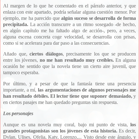
Al margen de lo que he comentado en el párrafo anterior, y que
enlaza con este apartado, podría señalar alguna cuestión menor. Por
ejemplo, me ha parecido que
algún suceso se desarrolla de forma
precipitada.
La acción transcurre a un ritmo sosegado -de hecho,
en algún capítulo me ha faltado algo de acción-, pero, a veces,
alguna escena concreta coge velocidad, se desarrolla con prisas,
como si se acelerara para dar paso a las consecuencias.
Añado que,
ciertos diálogos
, precisamente los que se producen
entre los jóvenes,
no me han resultado muy creíbles.
En alguna
ocasión he sentido que la novela tiene un cierto aire juvenil, que
tampoco esperaba.
Por último, y a pesar de que la fantasía tiene una presencia
importante, a mí,
las argumentaciones de algunos personajes me
han resultado débiles. El lector tiene que suponer demasiado,
y
en ciertos pasajes me han quedado preguntas sin respuesta.
Los personajes
Aunque es una novela muy coral, bajo mi punto de vista,
los
grandes protagonistas son los jóvenes de esta historia.
Es decir,
Dylan, Ulises, Ofelia, Katy, Lorenzo,... Visto desde este ángulo, y