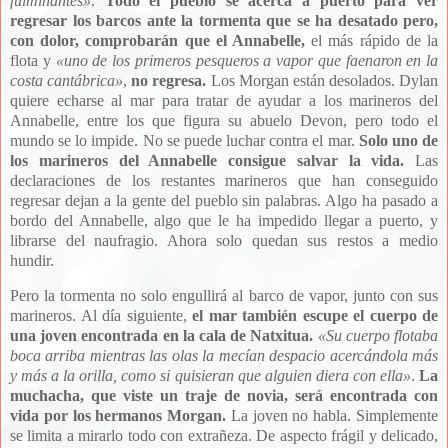
fulminantes
»
.
Todo el pueblo se acerca a puerto para ver
regresar los barcos ante la tormenta que se ha desatado pero,
con dolor, comprobarán que el Annabelle,
el más rápido de la
flota y
«
uno de los primeros pesqueros a vapor que faenaron en la
costa cantábrica
»
,
no regresa.
Los Morgan están desolados. Dylan
quiere echarse al mar para tratar de ayudar a los marineros del
Annabelle, entre los que figura su abuelo Devon, pero todo el
mundo se lo impide. No se puede luchar contra el mar.
Solo uno de
los marineros del Annabelle consigue salvar la vida.
Las
declaraciones de los restantes marineros que han conseguido
regresar dejan a la gente del pueblo sin palabras. Algo ha pasado a
bordo del Annabelle, algo que le ha impedido llegar a puerto, y
librarse del naufragio. Ahora solo quedan sus restos a medio
hundir.
Pero la tormenta no solo engullirá al barco de vapor, junto con sus
marineros. Al día siguiente,
el mar también escupe el cuerpo de
una joven encontrada en la cala de Natxitua.
«
Su cuerpo flotaba
boca arriba mientras las olas la mecían despacio acercándola más
y más a la orilla, como si quisieran que alguien diera con ella
»
.
La
muchacha, que viste un traje de novia, será encontrada con
vida por los hermanos Morgan.
La joven no habla. Simplemente
se limita a mirarlo todo con extrañeza. De aspecto frágil y delicado,