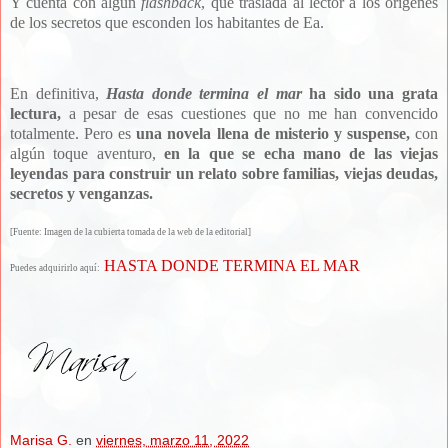
Y cuenta con algún
flashback
, que traslada al lector a los orígenes
de los secretos que esconden los habitantes de Ea.
En definitiva,
Hasta
donde termina el mar
ha sido una grata
lectura,
a pesar de esas cuestiones que no me han convencido
totalmente.
Pero es
una novela llena de misterio y suspense,
con
algún toque aventuro,
en la que se echa mano de las viejas
leyendas para construir un relato sobre familias, viejas deudas,
secretos y venganzas.
[Fuente: Imagen de la cubierta tomada de la web de la editorial]
HASTA DONDE TERMINA EL MAR
Puedes adquirirlo aquí:
Marisa G.
en
viernes, marzo 11, 2022