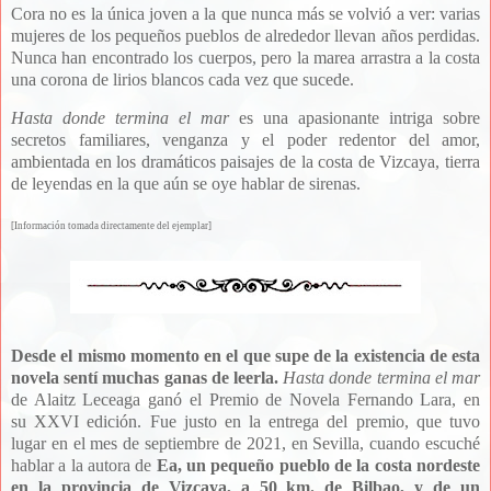
Cora no es la única joven a la que nunca más se volvió a ver: varias
mujeres de los pequeños pueblos de alrededor llevan años perdidas.
Nunca han encontrado los cuerpos, pero la marea arrastra a la costa
una corona de lirios blancos cada vez que sucede.
Hasta donde termina el mar
es una apasionante intriga sobre
secretos familiares, venganza y el poder redentor del amor,
ambientada en los dramáticos paisajes de la costa de Vizcaya, tierra
de leyendas en la que aún se oye hablar de sirenas.
[Informa
ción tomada directamente del ejemplar]
Desde el mismo momento en el que supe de la existencia de esta
novela sentí muchas ganas de leerla.
Hasta donde termina el mar
de Alaitz Leceaga ganó el Premio de Novela Fernando Lara, en
su
XXVI edición. Fue justo en la entrega del premio, que tuvo
lugar en el mes de septiembre de 2
021, en Sevilla, cuando escuché
hablar a la autora de
Ea, un pequeño pueblo
de la costa nordeste
en la provincia de Vizcaya, a 50 km. de Bilbao, y de un