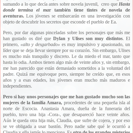
sumando a lo que decía antes sobre novela juvenil, creo que
Hasta
donde termina el ma
r también tiene tintes de novela de
aventuras.
Los jóvenes se embarcarán en una investigación con
objeto de descubrir los secretos que esconde el pueblo de Ea.
Pero, por dar algunas pinceladas sobre los personajes que más me
han gustado os diré que
Dylan y Ulises son muy distintos
. El
primero,
«
alto y desgarbado
»
es muy impulsivo y apasionado, un
líder que se deja llevar siempre por su corazón. Sin embargo, Ulises
es mucho más tranquilo y discreto. Le da miedo el mar, tanto que
hasta lo odia. Ambos tienen algo más de veinte años y, sin embargo,
me han parecido que están demasiado sometidos a la voluntad del
padre. Quizá me equivoque pero, siempre he creído que, en esos
años y a esas edades, los jóvenes eran mucho más maduros e
independientes.
Pero si hay unos personajes que me han gustado mucho son las
mujeres de la familia Amara,
procedentes de una pequeña isla al
norte de Escocia.
Anastasia Amara, dueña de la funeraria del
pueblo, tuvo una hija -Cora-, que desapareció hace veinte años.
Aún le queda otra hija más, Claudia, que sufre de cojera, y por eso
se ve obligada a usar bastón. Pero nadie sabe qué le ocurrió a
Claudia y ella jamás lo menciona. Es
otro de los grandes misterios