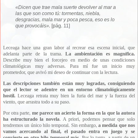
«
Dicen que trae mala suerte devolver al mar a
las que son como tú: tormentas, niebla,
desgracias, mala mar y poca pesca, eso es lo
que provocáis
»
.
[pág. 11]
Leceaga hace una gran labor al recrear esa escena inicial, que
adelanta parte de la trama.
La ambientación es magnífica.
Describe muy bien el forcejeo en medio de unas condiciones
climatológicas muy adversas. Para mí fue un inicio muy
prometedor, que avivó mi deseo de continuar con la lectura.
Las descripciones también están muy logradas, consiguiendo
que el lector se adentre en un entorno climatológicamente
hostil.
Leceaga retrata muy bien la furia del mar y la fuerza del
viento, que arrastra todo a su paso.
Por otra parte,
me parece un acierto la forma en la que la autora
ha estructurado la novela
. A priori, podemos pensar que solo
tendremos un único hilo temporal. Sin embargo,
a medida que nos
vamos acercando al final, el pasado entra en juego y se
convierte en otro hilo temporal más
. Por lo tanto, a partir de un