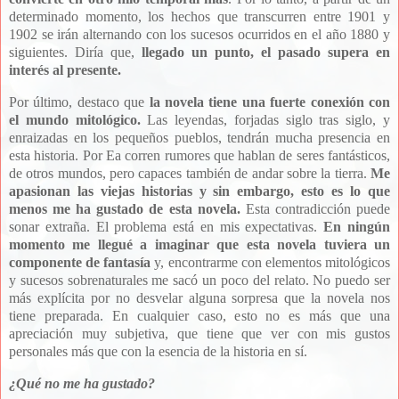
determinado momento, los hechos que transcurren entre 1901 y
1902 se irán alternando con los sucesos ocurridos en el año 1880 y
siguientes. Diría que,
llegado un punto, el pasado supera en
interés al presente.
Por último, destaco que
la novela tiene una fuerte conexión con
el mundo mitológico.
Las leyendas, forjadas siglo tras siglo, y
enraizadas en los pequeños pueblos, tendrán mucha presencia en
esta historia. Por Ea corren rumores que hablan de seres fantásticos,
de otros mundos, pero capaces también de andar sobre la tierra.
Me
apasionan las viejas historias y sin embargo, esto es lo que
menos me ha gustado de esta novela.
Esta contradicción puede
sonar extraña. El problema está en mis expectativas.
En ningún
momento me llegué a imaginar que esta novela tuviera un
componente de fantasía
y, encontrarme con elementos mitológicos
y sucesos sobrenaturales me sacó un poco del relato. No puedo ser
más explícita por no desvelar alguna sorpresa que la novela nos
tiene preparada. En cualquier caso, esto no es más que una
apreciación muy subjetiva, que tiene que ver con mis gustos
personales más que con la esencia de la historia en sí.
¿Qué no me ha gustado?