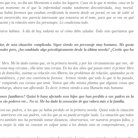
 que era, no iba tan libremente a todos los lugares. Casa en la que te metías, casa en la
 un momento en el que la enfermedad estaba totalmente descontrolada, muy mortal.
e había forenses que estaban certificando la muerte desde un portal, en vez de subir al
an enrarecido, nos parecía interesante que estuviera en el texto, para que se vea en qué
ación y la relación entre los personajes. Lo condiciona todo.
tros hábitos. A día de hoy, todavía no sé cómo debo saludar. Todo esto queríamos que
ior, de una situación complicada. Sigue siendo un personaje muy humano. Me gusta
onales pero, ¿ha cambiado algo psicológicamente desde la última novela? ¿Creéis que ha
mer libro. Me he dado cuenta que, en la primera novela, y por las circunstancias que vive, -de
rsona muy cercana-, ella tiene una coraza. En los dos años que pasan entre el primer libro
 de domicilio, asienta su relación con Alberto, los problemas de relación, apuntados ya en
 pandémico, y por esa convivencia forzosa. Iremos viendo que todo lo que le ha pasado,
 ir rompiendo esa coraza que tenía. Vemos que ella misma plantea que algunas cosas que
n embargo, ahora van aflorando. Es decir, iremos viendo a una Manuela más humana.
iones familiares? Quizá le haya afectado esos hijos que han perdido a sus padres en la
 sin poderse ver... No sé. Me ha dado la sensación de que valora más a la familia.
 con sus padres, a los que ya había perdido en la primera novela. Quizá toda la situación
s anteriores con sus padres, con los que ya no puede arreglar nada. La situación que todos
ro también nos ha permitido tomar distancia, observarnos, ver nuestros propios fallos, y
lo mejor la vida no consiste en culpar tanto a los demás sino en comprendernos, y en