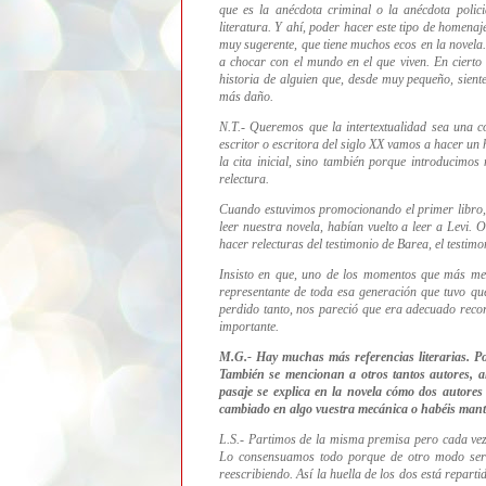
que es la anécdota criminal o la anécdota polic
literatura. Y ahí, poder hacer este tipo de homena
muy sugerente, que tiene muchos ecos en la novela. 
a chocar con el mundo en el que viven. En cierto
historia de alguien que, desde muy pequeño, sient
más daño.
N.T.- Queremos que la intertextualidad sea una 
escritor o escritora del siglo XX vamos a hacer un 
la cita inicial, sino también porque introducim
relectura.
Cuando estuvimos promocionando el primer libro, 
leer nuestra novela, habían vuelto a leer a Levi.
hacer relecturas del testimonio de Barea, el testimo
Insisto en que, uno de los momentos que más me 
representante de toda esa generación que tuvo qu
perdido tanto, nos pareció que era adecuado reco
importante.
M.G.- Hay muchas más referencias literarias. Po
También se mencionan a otros tantos autores, 
pasaje se explica en la novela cómo dos autores
cambiado en algo vuestra mecánica o habéis mant
L.S.- Partimos de la misma premisa pero cada vez
Lo consensuamos todo porque de otro modo serí
reescribiendo. Así la huella de los dos está repart