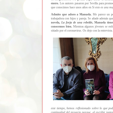
enero.
Los autores pasaron por Sevilla para promoci
que conocimos hace unos años en
Si esto es una mu
Admito que adoro a Manuela.
Me parece un per
trabajadora con hijos y pareja. Se añade además que
novela,
La forja de una rebelde
, Manuela tien
conocemos bien.
Mientras algunos jóvenes se enfr
sitiado por el coronavirus. Os dejo con la entrevista.
este tiempo, hemos reflexionado sobre lo que pod
continuidad del proyecto porque, al escribir junt