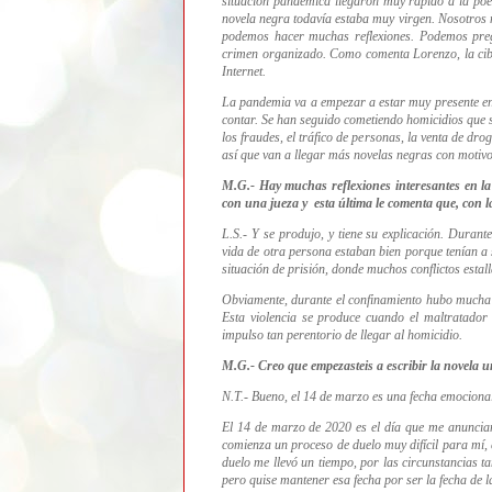
situación pandémica llegaron muy rápido a la poes
novela negra todavía estaba muy virgen. Nosotros 
podemos hacer muchas reflexiones. Podemos pregun
crimen organizado. Como comenta Lorenzo, la cibe
Internet.
La pandemia va a empezar a estar muy presente en 
contar. Se han seguido cometiendo homicidios que 
los fraudes, el tráfico de personas, la venta de d
así que van a llegar más novelas negras con motiv
M.G.- Hay muchas reflexiones interesantes en la
con una jueza
y esta última le comenta que, con l
L.S.- Y se produjo, y tiene su explicación. Duran
vida de otra persona estaban bien porque tenían a
situación de prisión, donde muchos conflictos estall
Obviamente, durante el confinamiento hubo mucha v
Esta violencia se produce cuando el maltratador 
impulso tan perentorio de llegar al homicidio.
M.G.- Creo que empezasteis a escribir la novela 
N.T.- Bueno, el 14 de marzo es una fecha emocional.
El 14 de marzo de 2020 es el día que me anuncian 
comienza un proceso de duelo muy difícil para mí,
duelo me llevó un tiempo, por las circunstancias t
pero quise mantener esa fecha por ser la fecha de 