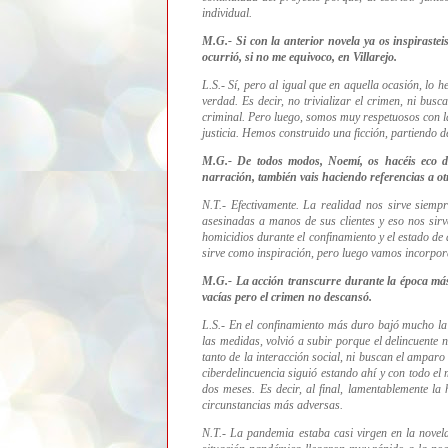
individual.
M.G.- Si con la anterior novela ya os inspirastei
ocurrió, si no me equivoco, en Villarejo.
L.S.- Sí, pero al igual que en aquella ocasión, lo
verdad. Es decir, no trivializar el crimen, ni bus
criminal. Pero luego, somos muy respetuosos con las
justicia. Hemos construido una ficción, partiendo 
M.G.- De todos modos, Noemí, os hacéis eco de
narración, también vais haciendo referencias a ot
N.T.- Efectivamente. La realidad nos sirve siem
asesinadas a manos de sus clientes y eso nos sir
homicidios durante el confinamiento y el estado 
sirve como inspiración, pero luego vamos incorpor
M.G.- La acción transcurre durante la época más
vacías pero el crimen no descansó.
L.S.- En el confinamiento más duro bajó mucho la
las medidas, volvió a subir porque el delincuente n
tanto de la interacción social, ni buscan el amparo
ciberdelincuencia siguió estando ahí y con todo e
dos meses. Es decir, al final, lamentablemente la
circunstancias más adversas.
N.T.- La pandemia estaba casi virgen en la nove