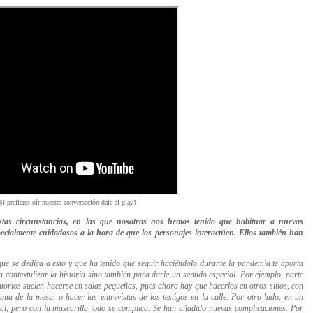
Si prefieres oír nuestra conversación dale al play]
stas circunstancias, en las que nosotros nos hemos tenido que habituar a nuevas
ecialmente cuidadosos a la hora de que los personajes interactúen. Ellos también han
 que se dedica a esto y que ha tenido que seguir haciéndolo durante la pandemia te aporta
 contextulizar la historia sino también para darle un sentido especial. Por ejemplo, parte
torios suelen hacerse en salas pequeñas, pues ahora hay que hacerlos en otros sitios, con
nta de la mesa, o hacer las entrevistas de los testigos en la calle. Por otro lado, en un
ial, pero con la mascarilla todo se complica. Se han añadido nuevas complicaciones. Por