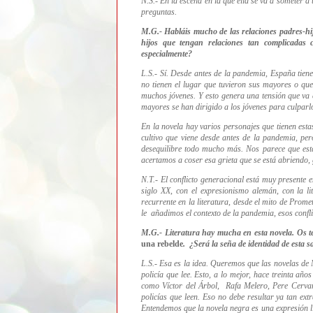
N.S.- En la escena en la que ella se va a someter 
preguntas.
M.G.- Habláis mucho de las relaciones padres-h
hijos que tengan relaciones tan complicadas 
especialmente?
L.S.- Sí. Desde antes de la pandemia, España tie
no tienen el lugar que tuvieron sus mayores o que
muchos jóvenes. Y esto genera una tensión que va e
mayores se han dirigido a los jóvenes para culparl
En la novela hay varios personajes que tienen est
cultivo que viene desde antes de la pandemia, pe
desequilibre todo mucho más. Nos parece que esta 
acertamos a coser esa grieta que se está abriendo,
N.T.- El conflicto generacional está muy presente 
siglo XX, con el expresionismo alemán, con
la li
recurrente en la literatura, desde el mito de Prome
le añadimos el contexto de la pandemia, esos confl
M.G.- Literatura hay mucha en esta novela. Os te
una rebelde
. ¿Será la seña de identidad de esta 
L.S.- Esa es la idea. Queremos que las novelas de 
policía que lee. Esto, a lo mejor, hace treinta a
como Víctor del Árbol, Rafa Melero,
P
ere Cerva
policías que leen. Eso no debe resultar ya tan ext
Entendemos que la novela negra es una expresión lit