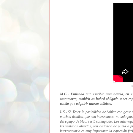
[
M.G.- Entiendo que escribir una novela, en e
costumbres, también os habrá obligado a ser esp
tenido que adquirir nuevos hábitos.
L.S.- Sí. Tener la posibilidad de hablar con gente
muchos detalles, que son interesantes, no solo para
del equipo de Mauri está contagiado. Los interroga
las ventanas abiertas, con distancia de punta a pu
interrogatorio es muy importante la expresión fac