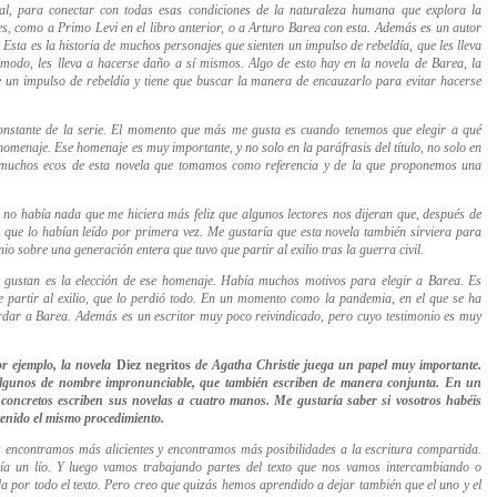
ial, para conectar con todas esas condiciones de la naturaleza humana que explora la
jes, como a Primo Levi en el libro anterior, o a Arturo Barea con esta. Además es un autor
Esta es la historia de muchos personajes que sienten un impulso de rebeldía, que les lleva
 modo, les lleva a hacerse daño a sí mismos. Algo de esto hay en la novela de Barea, la
e un impulso de rebeldía y tiene que buscar la manera de encauzarlo para evitar hacerse
constante de la serie. El momento que más me gusta es cuando tenemos que elegir a qué
homenaje. Ese homenaje es muy importante, y no solo en la paráfrasis del título, no solo en
os muchos ecos de esta novela que tomamos como referencia y de la que proponemos una
no había nada que me hiciera más feliz que algunos lectores nos dijeran que, después de
 O que lo habían leído por primera vez. Me gustaría que esta novela también sirviera para
nio sobre una generación entera que tuvo que partir al exilio tras la guerra civil.
gustan es la elección de ese homenaje. Había muchos motivos para elegir a Barea. Es
e partir al exilio, que lo perdió todo. En un momento como la pandemia, en el que se ha
rdar a Barea. Además es un escritor muy poco reivindicado, pero cuyo testimonio es muy
r ejemplo, la novela
Diez negritos
de Agatha Christie juega un papel muy importante.
algunos de nombre impronunciable, que también escriben de manera conjunta. En un
 concretos escriben sus novelas a cuatro manos. Me gustaría saber si vosotros habéis
enido el mismo procedimiento.
 encontramos más alicientes y encontramos más posibilidades a la escritura compartida.
a un lío. Y luego vamos trabajando partes del texto que nos vamos intercambiando o
ida por todo el texto. Pero creo que quizás hemos aprendido a dejar también que el uno y el