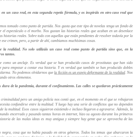
s en un caso real, en esta segunda repetís fórmula, y os inspiráis en otro caso real que
 hemos tomado como punto de partida. Nos gusta que este tipo de novelas tenga un fondo de
car el espectáculo o el morbo. Nos gustan las historias reales que acaban en un desenlace
 historias reales. Sobre todo con aquellas que están pendientes de resolver todavía por la
de ese crimen, pero, a partir de ahí, cambiamos muchísimas cosas.
 la realidad. No solo utilizáis un caso real como punto de partida sino que, en la
ros tantos.
pre como un anclaje. Es verdad que se han producido casos de prostitutas que han sido
ve para empezar a contar esa historia. Y es verdad que también se han producido dobles
de alarma. No podemos olvidarnos que
la ficción es un espejo deformante de la realidad
. Nos
ando otros elementos.
 dura de la pandemia, durante el confinamiento. Las calles se quedaron prácticamente
 criminalidad pero un amigo policía nos contó que, en el momento en el que se rebajaron
ecesita confundirse entre la multitud. Y luego hay una serie de conflictos que no dependen
 de la multitud. Esos casos siguieron existiendo e incluso llegaron a agravarse. Además, la
l mundo encerrado y pasando tantas horas en internet, hizo su agosto durante los primeros
 historia de las malas ideas es muy antigua y siempre hay gente que se aprovecha de las
la negra, cosa que no había pasado en otros géneros. Todos los temas que abarcaron la