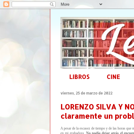
LIBROS
CINE
viernes, 25 de marzo de 2022
LORENZO SILVA Y NO
claramente un prob
A pesar de la escasez de tiempo y de las horas que m
en mi grabadora.
No podía dejar atrás el encue