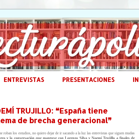
ENTREVISTAS
PRESENTACIONES
IN
EMÍ TRUJILLO: ❝España tiene
lema de brecha generacional❞
e roban los estudios, no quiero dejar de ir sacando a la luz las entrevistas que siguen mudas
ntro y la conversación que mantuve con Lorenzo Silva y Noemí Trujillo a finales de