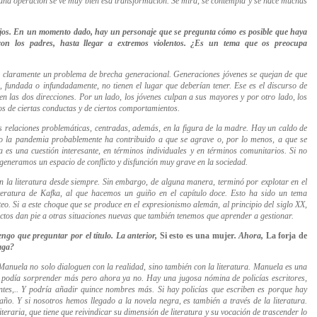
a una operación se ve muy bien esa transformación. Se mira, se contempla y se hace muchas
ijos. En un momento dado, hay un personaje que se pregunta cómo es posible que haya
con los padres, hasta llegar a extremos violentos. ¿Es un tema que os preocupa
ne claramente un problema de brecha generacional. Generaciones jóvenes se quejan de que
, fundada o infundadamente, no tienen el lugar que deberían tener. Ese es el discurso de
n las dos direcciones. Por un lado, los jóvenes culpan a sus mayores y por otro lado, los
os de ciertas conductas y de ciertos comportamientos.
as relaciones problemáticas, centradas, además, en la figura de la madre. Hay un caldo de
ro la pandemia probablemente ha contribuido a que se agrave o, por lo menos, a que se
es una cuestión interesante, en términos individuales y en términos comunitarios. Si no
 generamos un espacio de conflicto y disfunción muy grave en la sociedad.
en la literatura desde siempre. Sin embargo, de alguna manera, terminó por explotar en el
teratura de Kafka, al que hacemos un guiño en el capítulo doce. Esto ha sido un tema
teo. Si a este choque que se produce en el expresionismo alemán, al principio del siglo XX,
ictos dan pie a otras situaciones nuevas que también tenemos que aprender a gestionar.
ngo que preguntar por el título. La anterior,
Si esto es una mujer
. Ahora,
La forja de
saga?
Manuela no solo dialoguen con la realidad, sino también con la literatura. Manuela es una
ños podía sorprender más pero ahora ya no. Hay una jugosa nómina de policías escritores,
ntes
,
.. Y podría añadir quince nombres más. Si hay policías que escriben es porque hay
raño. Y si nosotros hemos llegado a la novela negra, es también a través de la literatura.
eraria, que tiene que reivindicar su dimensión de literatura y su vocación de trascender lo