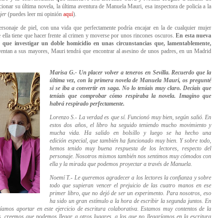
onar su última novela, la última aventura de Manuela Mauri, esa inspectora de policía a la
jer
(puedes leer mi opinión
aquí
).
sonaje de piel, con una vida que perfectamente podría encajar en la de cualquier mujer
 ella tiene que hacer frente al crimen y moverse por unos rincones oscuros.
En esta nueva
e que investigar un doble homicidio en unas circunstancias que, lamentablemente,
entan a sus mayores, Mauri tendrá que encontrar al asesino de unos padres, en un Madrid
Marisa G.- Un placer volver a teneros en Sevilla. Recuerdo que la
última vez, con la primera novela de Manuela Mauri, os pregunté
si se iba a convertir en saga. No lo teníais muy claro. Decíais que
teníais que comprobar cómo respiraba la novela. Imagino que
habrá respirado perfectamente.
Lorenzo S.- La verdad es que sí. Funcionó muy bien, según salió. En
estos dos años, el libro ha seguido teniendo mucho movimiento y
mucha vida. Ha salido en bolsillo y luego se ha hecho una
edición especial, que también ha funcionado muy bien. Y sobre todo,
hemos tenido muy buena respuesta de los lectores, respecto del
personaje. Nosotros mismos también nos sentimos muy cómodos con
ella y la mirada que podemos proyectar a través de Manuela.
Noemí T.- Le queremos agradecer a los lectores la confianza y sobre
todo que supieran vencer el prejuicio de las cuatro manos en ese
primer libro, que no dejó de ser un experimento. Para nosotros, eso
ha sido un gran estímulo a la hora de escribir la segunda juntos. En
íamos aportar en este ejercicio de escritura colaborativa. Estamos muy contentos de la
os, creemos que podemos llegar a otros lugares, a los que no llegaríamos en la escritura