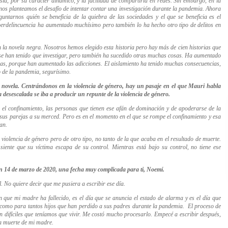
ía, por su carácter dinámico, y la facilidad de compartirla en redes. Sin embargo, en la
nos planteamos el desafío de intentar contar una investigación durante la pandemia. Ahora
tarnos quién se beneficia de la quiebra de las sociedades y el que se beneficia es el
rdelincuencia ha aumentado muchísimo pero también lo ha hecho otro tipo de delitos en
la novela negra. Nosotros hemos elegido esta historia pero hay más de cien historias que
se han tenido que investigar, pero también ha sucedido otras muchas cosas. Ha aumentado
rogas, porque han aumentado las adicciones. El aislamiento ha tenido muchas consecuencias,
o de la pandemia, segurísimo.
 novela. Centrándonos en la violencia de género, hay un pasaje en el que Mauri habla
a desescalada se iba a producir un repunte de la violencia de género.
te el confinamiento, las personas que tienen ese afán de dominación y de apoderarse de la
 sus parejas a su merced. Pero es en el momento en el que se rompe el confinamiento y esa
an.
iolencia de género pero de otro tipo, no tanto de la que acaba en el resultado de muerte.
siente que su víctima escapa de su control. Mientras está bajo su control, no tiene ese
un 14 de marzo de 2020, una fecha muy complicada para ti, Noemí.
 No quiere decir que me pusiera a escribir ese día.
que mi madre ha fallecido, es el día que se anuncia el estado de alarma y es el día que
 como para tantos hijos que han perdido a sus padres durante la pandemia.
El proceso de
an difíciles que teníamos que vivir. Me costó mucho procesarlo. Empecé a escribir después,
la muerte de mi madre.