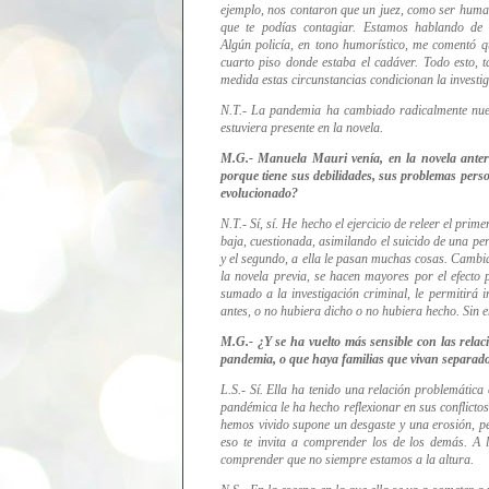
ejemplo, nos contaron que un juez, como ser humano
que te podías contagiar. Estamos hablando de
Algún policía, en tono humorístico, me comentó qu
cuarto piso donde estaba el cadáver. Todo esto, t
medida estas circunstancias condicionan la investig
N.T.- La pandemia ha cambiado radicalmente nues
estuviera presente en la novela.
M.G.- Manuela Mauri venía, en la novela anter
porque tiene sus debilidades, sus problemas pers
evolucionado?
N.T.- Sí, sí. He hecho el ejercicio de releer el pri
baja, cuestionada, asimilando el suicido de una pe
y el segundo, a ella le pasan muchas cosas. Cambia
la novela previa, se hacen mayores por el efecto
sumado a la investigación criminal, le permitirá
antes, o no hubiera dicho o no hubiera hecho. Si
M.G.- ¿Y se ha vuelto más sensible con las relac
pandemia, o que haya familias que vivan separados
L.S.- Sí. Ella ha tenido una relación problemática
pandémica le ha hecho reflexionar en sus conflicto
hemos vivido supone un desgaste y una erosión, pe
eso te invita a comprender los de los demás. A 
comprender que no siempre estamos a la altura.