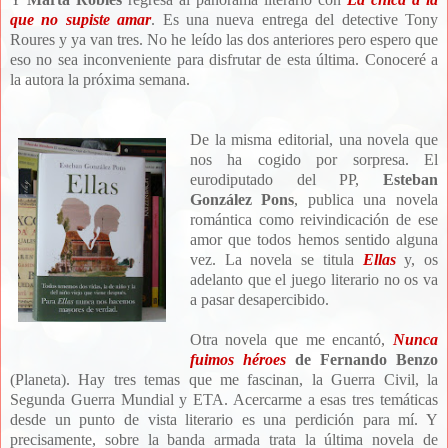
que no supiste amar
. Es una nueva entrega del detective Tony
Roures y ya van tres. No he leído las dos anteriores pero espero que
eso no sea inconveniente para disfrutar de esta última. Conoceré a
la autora la próxima semana.
De la misma editorial, una novela que
nos ha cogido por sorpresa. El
eurodiputado del PP,
Esteban
González Pons
, publica una novela
romántica como reivindicación de ese
amor que todos hemos sentido alguna
vez. La novela se titula
Ella
s
y, os
adelanto que el juego literario no os va
a pasar desapercibido.
Otra novela que me encantó,
Nunca
fuimos héroes
de Fernando Benzo
(Planeta). Hay tres temas que me fascinan, la Guerra Civil, la
Segunda Guerra Mundial y ETA. Acercarme a esas tres temáticas
desde un punto de vista literario es una perdición para mí. Y
precisamente, sobre la banda armada trata la última novela de