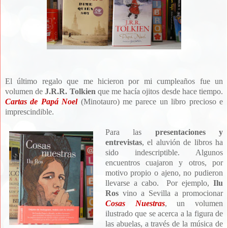
El último regalo que me hicieron por mi cumpleaños fue un
volumen de
J.R.R. Tolkien
que me hacía ojitos desde hace tiempo.
Cartas de Papá Noel
(Minotauro) me parece un libro precioso e
imprescindible.
Para las
presentaciones y
entrevistas
, el aluvión de libros ha
sido indescriptible. Algunos
encuentros cuajaron y otros, por
motivo propio o ajeno, no pudieron
llevarse a cabo. Por ejemplo,
Ilu
Ros
vino a Sevilla a promocionar
Cosas Nuestras
, un volumen
ilustrado que se acerca a la figura de
las abuelas, a través de la música de