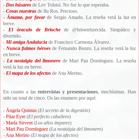
-
Dos húsares
de Lev Tolstoi. No fue lo que esperaba.
-
Cosas nuestras
de Ilu Ros. Precioso.
-
Ámame, por favor
de Sergio Amado. La reseña verá la luz en
breve.
-
El óraculo de Brioche
de @brioenfurecida. Simpático y
divertido.
-
Mi amiga Andalucía
de Francisco Carmona Álvarez.
-
Nunca fuimos héroes
de Fernando Benzo. La reseña verá la luz
en breve.
-
La nostalgia del limonero
de Mari Pau Domínguez.
La reseña
verá la luz en breve.
-
El mapa de los afectos
de Ana Merino.
En cuanto a las
entrevistas y presentaciones
, muchísimas. Han
sido un total de cinco. Os las enumero por aquí:
-
Ángela Quintas
(
El secreto de la digestión
)
-
Pilar Eyre
(
El perfecto caballero
)
-
María Sirvent
(
Los años impares
)
-
Mari Pau Domínguez
(
La nostalgia del limonero
)
-
Ana Merino
(
El mapa de los afectos
)