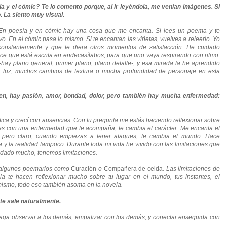
la y el cómic? Te lo comento porque, al ir leyéndola, me venían imágenes. Si
. La siento muy visual.
. En poesía y en cómic hay una cosa que me encanta. Si lees un poema y te
vo. En el cómic pasa lo mismo. Si te encantan las viñetas, vuelves a releerlo. Yo
onstantemente y que te diera otros momentos de satisfacción. He cuidado
ece que está escrita en endecasílabos, para que uno vaya respirando con ritmo.
hay plano general, primer plano, plano detalle-, y esa mirada la he aprendido
a luz, muchos cambios de textura o mucha profundidad de personaje en esta
n, hay pasión, amor, bondad, dolor, pero también hay mucha enfermedad:
ica y crecí con ausencias. Con tu pregunta me estás haciendo reflexionar sobre
s con una enfermedad que te acompaña, te cambia el carácter. Me encanta el
o pero claro, cuando empiezas a tener ataques, te cambia el mundo. Hace
a y la realidad tampoco. Durante toda mi vida he vivido con las limitaciones que
uidado mucho, tenemos limitaciones.
n algunos poemarios como
Curación
o
Compañera de celda
.
Las limitaciones de
 te hacen reflexionar mucho sobre tu lugar en el mundo, tus instantes, el
Lo mismo, todo eso también asoma en la novela.
 te sale naturalmente.
e haga observar a los demás, empatizar con los demás, y conectar enseguida con