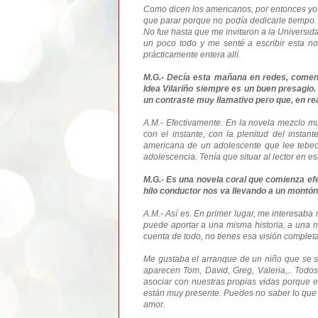
Como dicen los americanos, por entonces y
que parar porque no podía dedicarle tiempo
No fue hasta que me invitaron a la Universi
un poco todo y me senté a escribir esta no
prácticamente entera allí.
M.G.- Decía esta mañana en redes, comen
Idea Vilariño siempre es un buen presagio
un contraste muy llamativo pero que, en rea
A.M.- Efectivamente. En la novela mezclo 
con el instante, con la plenitud del insta
americana de un adolescente que lee tebeo
adolescencia. Tenía que situar al lector en 
M.G.- Es una novela coral que comienza efec
hilo conductor nos va llevando a un montón
A.M.- Así es. En primer lugar, me interesab
puede aportar a una misma historia, a una mi
cuenta de todo, no tienes esa visión completa
Me gustaba el arranque de un niño que se su
aparecen Tom, David, Greg, Valeria,.. Tod
asociar con nuestras propias vidas porque e
están muy presente. Puedes no saber lo que 
amor.