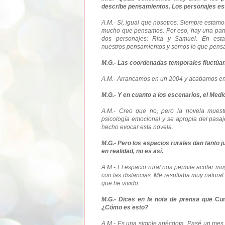
describe pensamientos. Los personajes e
A.M.- Sí, igual que nosotros. Siempre esta
mucho que pensamos. Por eso, hay una parte
dos personajes: Rita y Samuel. En es
nuestros pensamientos y somos lo que pens
M.G.- Las coordenadas temporales fluctúan
A.M.- Arrancamos en un 2004 y acabamos en u
M.G.- Y en cuanto a los escenarios, el Med
A.M.- Creo que no, pero la novela muest
psicología emocional y se apropia del pasa
hecho evocar esta novela.
M.G.- Pero los espacios rurales dan tanto
en realidad, no es así.
A.M.- El espacio rural nos permite acotar mu
con las distancias. Me resultaba muy natural
que he vivido.
M.G.- Dices en la nota de prensa que
Cu
¿Cómo es esto?
A.M.- Es una simple anécdota. Pasé un mes d