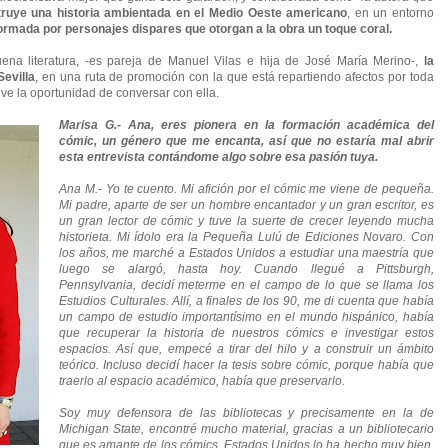
ruye una historia ambientada en el Medio Oeste americano
, en un entorno
rmada por personajes dispares que otorgan a la obra un toque coral.
na literatura, -es pareja de Manuel Vilas e hija de José María Merino-,
la
evilla
, en una ruta de promoción con la que está repartiendo afectos por toda
uve la oportunidad de conversar con ella.
Marisa G.- Ana, eres pionera en la formación académica del
cómic, un género que me encanta, así que no estaría mal abrir
esta entrevista contándome algo sobre esa pasión tuya.
Ana M.- Yo te cuento.
Mi afición por el cómic me viene de pequeña.
Mi padre, aparte de ser un hombre encantador y un gran escritor, es
un gran lector de cómic y tuve la suerte de crecer leyendo mucha
historieta. Mi ídolo era la Pequeña Lulú de Ediciones Novaro. Con
los años, me marché a
Estados Unidos a estudiar una maestría que
luego se alargó, hasta hoy. Cuando llegué a Pittsburgh,
Pennsylvania, decidí meterme en el campo de lo que se llama los
Estudios Culturales. Allí, a finales de los 90, me di cuenta que había
un campo de
estudio importantísimo en el mundo hispánico, había
que recuperar la historia de nuestros cómics e investigar estos
espacios. Así que, empecé a tirar del hilo y a construir un ámbito
teórico. Incluso decidí hacer la tesis sobre cómic, porque había que
traerlo al espacio académico, había que preservarlo.
Soy muy defensora de las bibliotecas y precisamente en la de
Michigan State, encontré mucho material, gracias a un bibliotecario
que es amante de los cómics. Estados Unidos lo ha hecho muy bien,