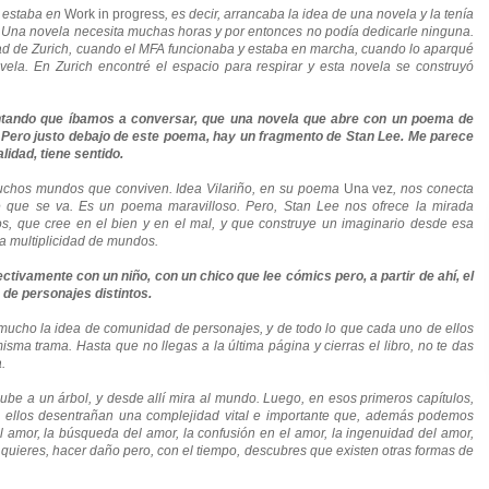
o estaba en
Work in progress
, es decir, arrancaba la idea de una novela y la tenía
.
Una novela necesita muchas horas y por entonces no podía dedicarle ninguna.
dad de Zurich, cuando el MFA funcionaba y estaba en marcha, cuando lo aparqué
vela. En Zurich encontré el espacio para respirar y esta novela se construyó
tando que íbamos a conversar, que una novela que abre con un poema de
. Pero justo debajo de este poema, hay un fragmento de Stan Lee. Me parece
lidad, tiene sentido.
muchos mundos que conviven. Idea Vilariño, en su poema
Una vez
, nos conecta
nte que se va. Es un poema maravilloso. Pero, Stan Lee
nos ofrece la mirada
s, que cree en el bien y en el mal, y que construye un imaginario desde esa
esa multiplicidad de mundos.
tivamente con un niño, con un chico que lee cómics pero, a partir de ahí, el
 de personajes distintos.
a mucho la idea de comunidad de personajes, y de todo lo que cada uno de ellos
sma trama. Hasta que no llegas a la última página y cierras el libro, no te das
.
be a un árbol, y desde allí mira al mundo. Luego, en esos primeros capítulos,
os ellos desentrañan una complejidad vital e importante que, además podemos
l amor, la búsqueda del amor, la confusión en el amor, la ingenuidad del amor,
quieres, hacer daño pero, con el tiempo, descubres que existen otras formas de