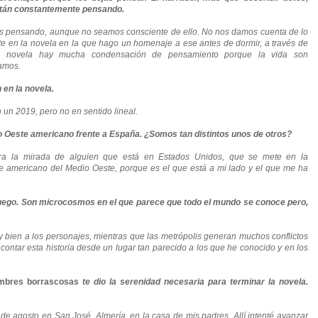
stán constantemente pensando.
mos pensando, aunque no seamos consciente de ello. No nos damos cuenta de lo
 en la novela en la que hago un homenaje a ese antes de dormir, a través de
ta novela hay mucha condensación de pensamiento porque la vida son
amos.
 en la novela.
n 2019, pero no en sentido lineal.
io Oeste americano frente a España. ¿Somos tan distintos unos de otros?
ra la mirada de alguien que está en Estados Unidos, que se mete en la
je americano del Medio Oeste, porque es el que está a mi lado y el que me ha
 juego. Son microcosmos en el que parece que todo el mundo se conoce pero,
y bien a los personajes, mientras que las metrópolis generan muchos conflictos
 contar esta historia desde un lugar tan parecido a los que he conocido y en los
mbres borrascosas
te dio la serenidad necesaria para terminar la novela.
e agosto en San José, Almería, en la casa de mis padres. Allí intenté avanzar