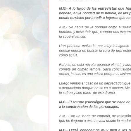
M.G.- A lo largo de las entrevistas que h
bondad, en la bondad de la novela, de los
cosas terribles por acudir a lugares que no
A.M.- Se habla de la bondad como sustrato,
humano y descubrir que, cuando nos metemo
la supervivencia.
Una persona malvada, por muy inteligente 
pensar nunca en buscar la cura de una enfer
cómo actúa.
Pero sí, en esta novela aparece el mal, y a
comete un crimen terrible. Saca conclusione
armas, lo cual es una crítica porque el aisla
Luego vemos el caso de un depredador, que 
a denunciarlo porque no se va a atrever.
Me 
lo sufren y son parte de ese drama.
M.G.- El retrato psicológico que se hace 
a la construcción de los personajes.
A.M.- Con un fondo de empatía, de reflexión 
que he llegado a esta novela desde la madur
M.G.- Quizá conocemos muy bien a los pe