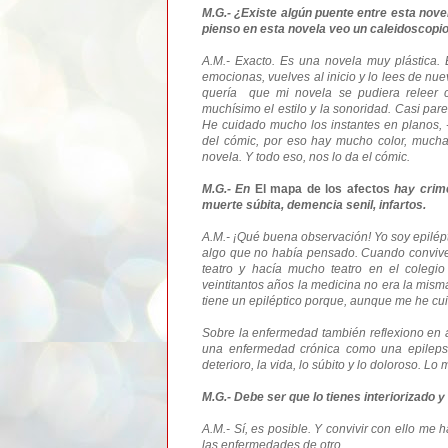
M.G.- ¿Existe algún puente entre esta nove
pienso en esta novela veo un caleidoscopio
A.M.- Exacto. Es una novela muy plástica
emocionas, vuelves al inicio y lo lees de nue
quería que mi novela se pudiera releer c
muchísimo el estilo y la sonoridad. Casi par
He cuidado mucho los instantes en planos, -
del cómic, por eso hay mucho color, much
novela. Y todo eso, nos lo da el cómic.
M.G.- En
El mapa de los afectos
hay crime
muerte súbita, demencia senil, infartos.
A.M.- ¡Qué buena observación! Yo soy epilépt
algo que no había pensado. Cuando convive
teatro y hacía mucho teatro en el colegi
veintitantos años la medicina no era la mism
tiene un epiléptico porque, aunque me he c
Sobre la enfermedad también reflexiono e
una enfermedad crónica como una epilepsia
deterioro, la vida, lo súbito y lo doloroso. 
M.G.- Debe ser que lo tienes interiorizado y
A.M.- Sí, es posible. Y convivir con ello m
las enfermedades de otro.