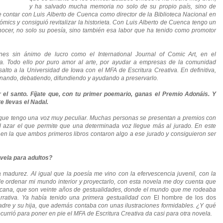
y ha salvado mucha memoria no solo de su propio país, sino de
te contar con Luis Alberto de Cuenca como director de la Biblioteca Nacional en
ómics y consiguió revitalizar la historieta. Con Luis Alberto de Cuenca tengo un
ocer, no solo su poesía, sino también esa labor que ha tenido como promotor
es sin ánimo de lucro como el International Journal of Comic Art, en el
tra. Todo ello por puro amor al arte, por ayudar a empresas de la comunidad
 salto a la Universidad de Iowa con el MFA de Escritura Creativa. En definitiva,
onando, debatiendo, difundiendo y ayudando a preservarlo.
 el santo. Fíjate que, con tu primer poemario, ganas el Premio Adonáis. Y
e llevas el Nadal.
que tengo una voz muy peculiar. Muchas personas se presentan a premios con
l azar el que permite que una determinada voz llegue más al jurado. En este
en la que ambos primeros libros contaron algo a ese jurado y consiguieron ser
ovela para adultos?
 madurez. Al igual que la poesía me vino con la efervescencia juvenil, con la
de ordenar mi mundo interior y proyectarlo, con esta novela me doy cuenta que
mericana, que son veinte años de gestualidades, donde el mundo que me rodeaba
rrativa. Ya había tenido una primera gestualidad con
El hombre de los dos
adre y su hija, que además contaba con unas ilustraciones formidables. ¿Y qué
currió para poner en pie el MFA de Escritura Creativa da casi para otra novela.