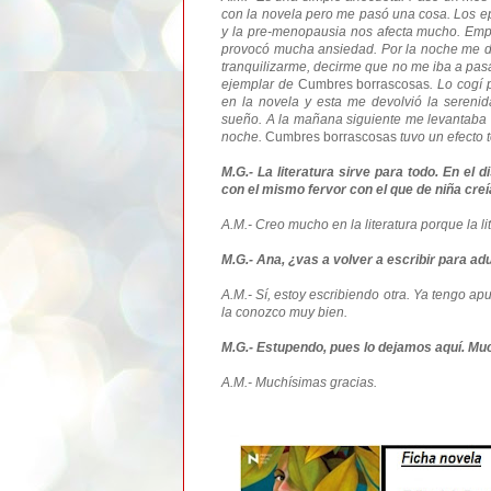
con la novela pero me pasó una cosa. Los ep
y la pre-menopausia nos afecta mucho. Empec
provocó mucha ansiedad. Por la noche me d
tranquilizarme, decirme que no me iba a pasa
ejemplar de
Cumbres borrascosas
. Lo cogí
en la novela y esta me devolvió la serenid
sueño. A la mañana siguiente me levantaba n
noche.
Cumbres borrascosas
tuvo un efecto 
M.G.- La literatura sirve para todo. En el 
con el mismo fervor con el que de niña cr
A.M.- Creo mucho en la literatura porque la l
M.G.- Ana, ¿vas a volver a escribir para ad
A.M.- Sí, estoy escribiendo otra. Ya tengo ap
la conozco muy bien.
M.G.- Estupendo, pues lo dejamos aquí. Muc
A.M.- Muchísimas gracias.