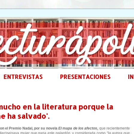
ENTREVISTAS
PRESENTACIONES
IN
ucho en la literatura porque la
e ha salvado'.
con el Premio Nadal, por su novela
El mapa de los afectos
,
que recientemente
a dieciseisava mujer que gana este galardón, y considerada como
"la autora que