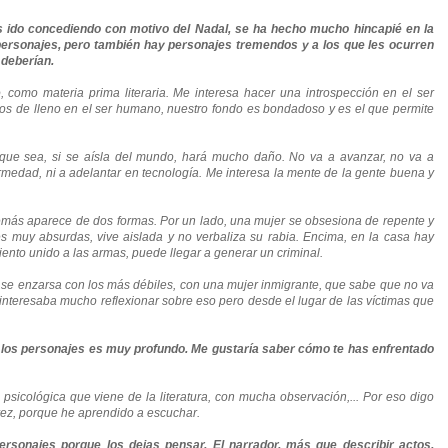
as ido concediendo con motivo del Nadal, se ha hecho mucho hincapié en la
 personajes, pero también hay personajes tremendos y a los que les ocurren
 deberían.
 como materia prima literaria. Me interesa hacer una introspección en el ser
s de lleno en el ser humano, nuestro fondo es bondadoso y es el que permite
que sea, si se aísla del mundo, hará mucho daño. No va a avanzar, no va a
medad, ni a adelantar en tecnología. Me interesa la mente de la gente buena y
demás aparece de dos formas. Por un lado, una mujer se obsesiona de repente y
s muy absurdas, vive aislada y no verbaliza su rabia. Encima, en la casa hay
miento unido a las armas, puede llegar a generar un criminal.
se enzarsa con los más débiles, con una mujer inmigrante, que sabe que no va
interesaba mucho reflexionar sobre eso pero desde el lugar de las víctimas que
de los personajes es muy profundo. Me gustaría saber cómo te has enfrentado
psicológica que viene de la literatura, con mucha observación,... Por eso digo
ez, porque he aprendido a escuchar.
rsonajes porque los dejas pensar. El narrador, más que describir actos,