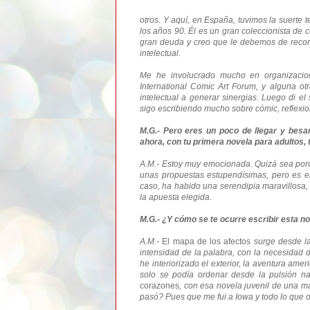
otros. Y aquí, en España, tuvimos la suerte 
los años 90. Él es un gran coleccionista de c
gran deuda y creo que le debemos de recon
intelectual.
Me he involucrado mucho en organizacion
International Comic Art Forum, y alguna o
intelectual a generar sinergias. Luego di el
sigo escribiendo mucho sobre cómic, reflexi
M.G.- Pero eres un poco de llegar y besar
ahora, con tu primera novela para adultos, t
A.M.- Estoy muy emocionada. Quizá sea por
unas propuestas estupendísimas, pero es e
caso, ha habido una serendipia maravillosa,
la apuesta elegida.
M.G.- ¿Y cómo se te ocurre escribir esta n
A.M.-
El mapa de los afectos
surge desde la
intensidad de la palabra, con la necesidad 
he interiorizado el exterior, la aventura a
solo se podía ordenar desde la pulsión na
corazones
, con esa novela juvenil de una m
pasó? Pues que me fui a Iowa y todo lo que o