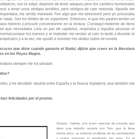
ilépticos, con la edad, dejamos de tener ataques pero los cambios hormonales
é a tener unos vértigos terribles, pero vértigos de caer redonda. Aquello me
espertaba, me sentía mareada. Fue algo que me obsesionó pero yo procuraba
r nada. Son los límites de mi organismo. Entonces, vi que mis padres tenían un
 para releerlo y procuré concentrarme en la lectura. Conseguí meterme de lleno
ad que necesitaba. Leía un par de capítulos, respiraba y lograba alcanzar el
ormal porque los mareos y el malestar me venían al caer la tarde y durante la
terapéutico y a la vez, me ayudó a resolver mis dudas sobre mi novela.
discurso que diste cuando ganaste el Nadal, dijiste que crees en la literatura
eías en los Reyes Magos.
iteratura siempre me ha salvado.
ultos?
untes, y he decidido situarla entre España y la Nueva Inglaterra, que también me
has felicidades por el premio.
Valeria, una joven maestra de escuela que
Sinopsis:
tiene una relación secreta con Tom, que le lleva
treinta años, se enfrenta al dilema de los sentimientos
y quiere entender el significado del amor. En el