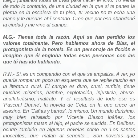
luego juntamos todas la uvas para hacer el vino. Yo venía
de todo lo contrario, de una ciudad en la que si te partes la
pierna en la escalera de tu piso, tu vecino no te echa una
mano y te quedas ahí sentado. Creo que por eso abandoné
la ciudad y me vine al campo.
M.G.- Tienes toda la razón. Aquí se han perdido los
valores totalmente. Pero hablemos ahora de Blas, el
protagonista de la novela. Es un personaje de ficción e
imagino que él engloba todas esas personas con las
que tú has ido hablando.
R.N.- Sí, es un compendio con el que se empatiza. A ver, yo
quería romper un poco un esquema que se repite mucho en
la literatura rural. El campo es duro, cruel, terrible, tiene
muchas miserias, hambre, explotación, injusticia, abuso,
analfabetismo, maltrato. Y el resultado de todo eso es
'
Pascual Duarte', la novela de Cela, en la que crece un
asesino. En 'Cañas y barros', lo mismo. Un mundo durísimo,
muy bien retratado por Vicente Blasco Ibáñez, los
protagonistas matan al hijo, el padre se suicida. En Delibes,
ocurre también en algunas novelas como en 'Los santos
inocentes', que matan al señorito,... Son novelas que