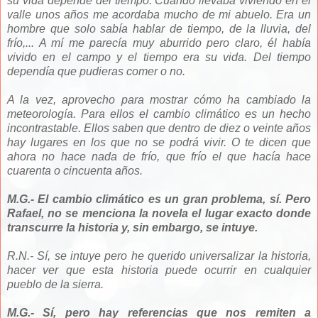
su vida depende del tiempo. Cuando llevaba viviendo en el
valle unos años me acordaba mucho de mi abuelo. Era un
hombre que solo sabía hablar de tiempo, de la lluvia, del
frío,... A mí me parecía muy aburrido pero claro, él había
vivido en el campo y el tiempo era su vida. Del tiempo
dependía que pudieras comer o no.
A la vez, aprovecho para
mostrar cómo ha cambiado la
meteorología. Para ellos el cambio climático es un hecho
incontrastable. Ellos saben que dentro de diez o veinte años
hay lugares en los que no se podrá vivir. O te dicen que
ahora no hace nada de frío, que frío el que hacía hace
cuarenta o cincuenta años.
M.G.- El cambio climático es un gran problema, sí. Pero
Rafael, no se menciona la novela el lugar exacto donde
transcurre la historia y, sin embargo, se intuye.
R.N.- Sí, se intuye pero he querido universalizar la historia,
hacer ver que esta historia puede ocurrir en cualquier
pueblo de la sierra.
M.G.- Sí, pero hay referencias que nos remiten a