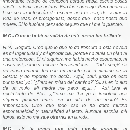
importante trabajo de conexión porque había escrito cosas
sueltas y tenía que unirlas. Eso fue complejo. Pero nunca lo
hice con la intención de escribir una novela, de contar la
vida de Blas, el protagonista, desde que nace hasta que
muere. Si lo hubiera pensado seguro que ni me lo planteo.
M.G.- O no te hubiera salido de este modo tan brillante.
R.N.- Seguro. Creo que lo que le da frescura a esta novela
es mi ingenuidad y mi ignorancia, porque no tenía un plan ni
una pretensión. Si ni siquiera me había hecho esquemas, ni
cosas así, como sí hacen otros escritores,.... Todo surgió de
un modo natural. Iba con un abuelo por el camino de la
Solana y de repente me decía, 'Aquí, aquí, justo en este
punto nací yo'. '¿Pero en mitad del camino?' 'Sí, sí, en lo alto
de un mulo. Mi madre me parió aquí,...' Así tuve el
nacimiento de Blas. ¿Cómo me iba yo a imaginar que
alguien pudiera nacer en lo alto de un mulo? Es
impensable. Creo que todo eso le ha dado mucha
espontaneidad y naturalidad al texto. Aunque escriba mil
libros, esto no me sale otra vez en la vida.
M.G.- ¿Y tú crees que esta novela anuncia el