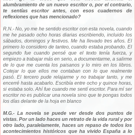
alumbramiento de un nuevo escritor o, por el contrario,
te sentías escritor antes, con esos cuadernos de
reflexiones que has mencionado?
R.N.- No, yo me he sentido escritor con esta novela, cuando
me he pasado ocho horas diarias escribiendo, incluido los
sábados, domingos y festivos. Me ha llevado tres años. El
primero lo considero de tanteo, cuando estaba probando. El
segundo fue cuando pensé que el texto tenía fuerza, y
empiezo a trabajar más en serio, a documentarme, a salirme
de lo que me cuenta los paisanos y lo miro en los libros.
Cotejar lo que ellos me contaban con lo que realmente
pasó. El tercero pude relajarme y no trabajar tanto, y me
encerré hasta acabarlo. Escribía entre ocho y quince horas,
si estaba solo. Ahí fue cuando me sentí escritor. Para mí ser
escritor no es publicar una novela sino que te pongas todos
los días delante de la hoja en blanco
M.G.- La novela se puede ver desde dos puntos de
vistas. Por un lado haces un retrato de la vida rural y por
otro lado, paralelamente, haces un repaso de todos los
acontecimientos históricos que ha vivido España a lo