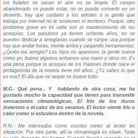
los frutales se secan el aire no se limpia. El campo
abandonado no puede estar, no se puede convertir en un
desierto, hay que cuidarlo y los artistas o la gente que
trabaja por Internet no te sostienen el territorio. Porque, otro
problema grave en mi valle son el mantenimiento de las
acequias. Los paisanos ya tienen ochenta años, no se
pueden dedicar a arreglarlas cuando se rompe una porque
hay que andar horas, monte arriba y cargando herramientas.
¿Quién las arregla? Los hijos no aparecen, la gente nueva
como yo, bueno algunos echamos una mano y otros no. Es
una pena porque la acequia de los Habises donde nace el
protagonista de la novela tiene mil años. ¿Tú sabes lo que
es eso? El día que se seque se muere todo.
M.G.- Qué pena... Y hablando de otra cosa, me ha
gustado mucho la capacidad que tienes para transmitir
sensaciones climatológicas. El frío de los duros
inviernos o el calor de los veranos. El lector siente frío o
calor como si estuviera dentro de la novela.
R.N.- Me interesaba como escritor meter al lector en
situación. Por otra parte, allí la climatología es clave. Toda