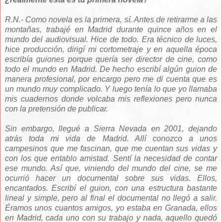
R.N.- Como novela es la primera, sí. Antes de retirarme a las
montañas, trabajé en Madrid durante quince años en el
mundo del audiovisual. Hice de todo. Era técnico de luces,
hice producción, dirigí mi cortometraje y en aquella época
escribía guiones porque quería ser director de cine, como
todo el mundo en Madrid. De hecho escribí algún guion de
manera profesional, por encargo pero me di cuenta que es
un mundo muy complicado. Y luego tenía lo que yo llamaba
mis cuadernos donde volcaba mis reflexiones pero nunca
con la pretensión de publicar.
Sin embargo, llegué a
Sierra Nevada en 2001, dejando
atrás toda mi vida de Madrid. Allí conozco a unos
campesinos que me fascinan, que me cuentan sus vidas y
con los que entablo amistad. Sentí la necesidad de contar
ese mundo. Así que, viniendo del mundo del cine, se me
ocurrió hacer un documental sobre sus vidas. Ellos,
encantados. Escribí el guion, con una estructura bastante
lineal y simple, pero al final el documental no llegó a salir.
Éramos unos cuantos amigos, yo estaba en Granada, ellos
en Madrid, cada uno con su trabajo y nada, aquello quedó