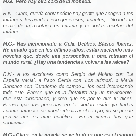
M.G.- Pero hay otra cara de la moneda.
R.N.- Claro, quería contar cómo hay gente que acogen a los
foráneos, los ayudan, son generosos, amables,... No toda la
gente de la montaña es huraña y no todos recelan del
foráneo.
M.G.- Has mencionado a Cela, Delibes, Blasco Ibáñez.
He notado que en los últimos años, están naciendo más
novelas que, desde una perspectiva u otra, retratan el
mundo rural. ¿Hay una tendencia a volver a las raíces?
R.N.- A los escritores como Sergio del Molino con 'La
España vacía', a Paco Cerdá con 'Los últimos', o María
Sánchez con 'Cuaderno de campo'... les está interesando
todo esto. Parece que en la literatura hay un movimiento,
que está funcionado, y creo que es por lo que tú dices.
Pienso que las personas en la ciudad están ya hartas
aunque tampoco se puede idealizar el campo, no se puede
pensar que es algo bucólico... En el campo hay que
sobrevivir.
M.G.- Claro, en la novela se ve lo duro que es el campo