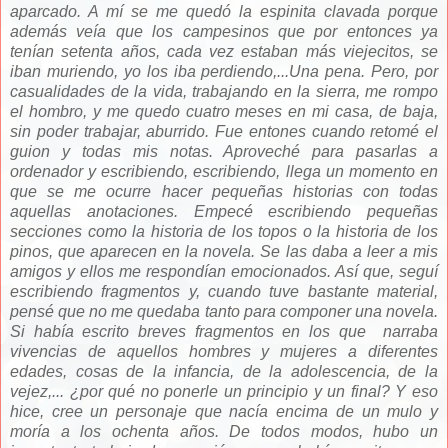
aparcado. A mí se me quedó la espinita clavada porque
además veía que los campesinos que por entonces ya
tenían setenta años, cada vez estaban más viejecitos, se
iban muriendo, yo los iba perdiendo,...Una pena.
Pero, por
casualidades de la vida, trabajando en la sierra, me rompo
el hombro, y me quedo cuatro meses en mi casa, de baja,
sin poder trabajar, aburrido. Fue entones cuando retomé el
guion y todas mis notas. Aproveché para pasarlas a
ordenador y escribiendo, escribiendo, llega un momento en
que se me ocurre hacer pequeñas historias con todas
aquellas anotaciones. Empecé escribiendo pequeñas
secciones como la historia de los topos o la historia de los
pinos, que aparecen en la novela. Se las daba a leer a mis
amigos y ellos me respondían emocionados. Así que, seguí
escribiendo fragmentos y, cuando tuve bastante material,
pensé que no me quedaba tanto para componer una novela.
Si había escrito breves fragmentos en los que narraba
vivencias de aquellos hombres y mujeres a diferentes
edades, cosas de la infancia, de la adolescencia, de la
vejez,... ¿por qué no ponerle un principio y un final? Y eso
hice, cree un personaje que nacía encima de un mulo y
moría a los ochenta años.
De todos modos, hubo un