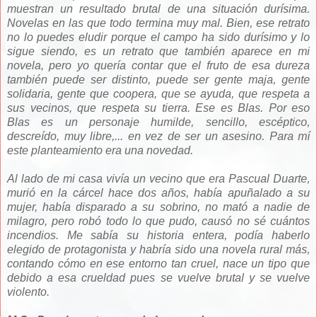
muestran un resultado brutal de una situación durísima.
Novelas en las que todo termina muy mal. Bien, ese retrato
no lo puedes eludir porque el campo ha sido durísimo y lo
sigue siendo, es un retrato que también aparece en mi
novela, pero yo quería contar que el fruto de esa dureza
también puede ser distinto, puede ser gente m
aja, gente
solidaria, gente que coopera, que se ayuda, que respeta a
sus vecinos, que respeta su tierra. Ese es Blas. Por eso
Blas es un personaje humilde, sencillo, escéptico,
descreído, muy libre,... en vez de ser un asesino. Para mí
este planteamiento era una novedad.
Al lado de mi casa vivía un vecino que era Pascual Duarte,
murió en la cárcel hace dos años, había apuñalado a su
mujer, había disparado a su sobrino, no mató a nadie de
milagro, pero robó todo lo que pudo, causó no sé cuántos
incendios. Me sabía su historia entera, podía haberlo
elegido de protagonista y habría sido una novela rural más,
contando cómo en ese entorno tan cruel, nace un tipo que
debido a esa crueldad pues se vuelve brutal y se vuelve
violento.