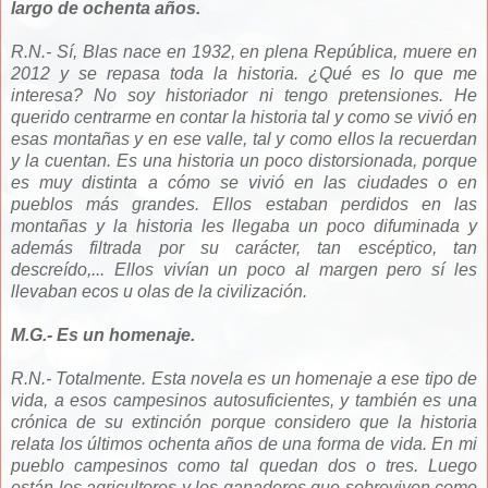
largo de ochenta años.
R.N.- Sí, Blas nace en 1932, en plena República, muere en
2012 y se repasa toda la historia. ¿Qué es lo que me
interesa? No soy historiador ni tengo pretensiones. He
querido centrarme en contar la historia tal y como se vivió en
esas montañas y en ese valle, tal y como ellos la recuerdan
y la cuentan. Es una historia un poco distorsionada, porque
es muy distinta a cómo se vivió en las ciudades o en
pueblos más grandes. Ellos estaban perdidos en las
montañas y la historia les llegaba un poco difuminada y
además filtrada por su carácter, tan escéptico, tan
descreído,... Ellos vivían un poco al margen pero sí les
llevaban ecos u olas de la civilización.
M.G.- Es un homenaje.
R.N.- Totalmente. Esta novela es un homenaje a ese tipo de
vida, a esos campesinos autosuficientes, y también es una
crónica de su extinción porque considero que la historia
relata los últimos ochenta años de una forma de vida. En mi
pueblo campesinos como tal quedan dos o tres. Luego
están los agricultores y los ganaderos que sobreviven como