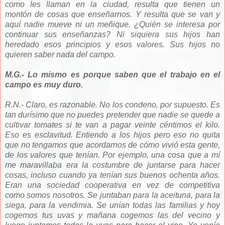
como les llaman en la ciudad, resulta que tienen un
montón de cosas que enseñarnos. Y resulta que se van y
aquí nadie mueve ni un meñique. ¿Quién se interesa por
continuar sus enseñanzas? Ni siquiera sus hijos han
heredado esos principios y esos valores. Sus hijos no
quieren saber nada del campo.
M.G.- Lo mismo es porque saben que el trabajo en el
campo es muy duro.
R.N.- Claro, es razonable. No los condeno, por supuesto. Es
tan durísimo que no puedes pretender que nadie se quede a
cultivar tomates si te van a pagar veinte céntimos el kilo.
Eso es esclavitud. Entiendo a los hijos pero eso no quita
que no tengamos que acordarnos de cómo vivió esta gente,
de los valores que tenían. Por ejemplo, una cosa que a mí
me maravillaba era la costumbre de juntarse para hacer
cosas, incluso cuando ya tenían sus buenos ochenta años.
Eran una sociedad cooperativa en vez de competitiva
como somos nosotros. Se juntaban para la aceituna, para la
siega, para la vendimia. Se unían todas las familias y hoy
cogemos tus uvas y mañana cogemos las del vecino y