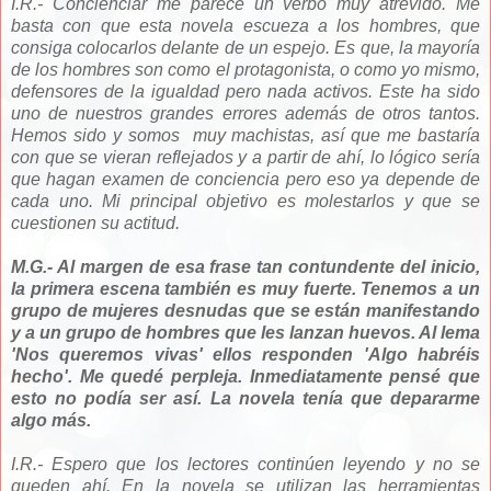
I.R.- Concienciar me parece un verbo muy atrevido. Me
basta con que esta novela escueza a los hombres, que
consiga colocarlos delante de un espejo. Es que, la mayoría
de los hombres son como el protagonista, o como yo mismo,
defensores de la igualdad pero nada activos. Este ha sido
uno de nuestros grandes errores además de otros tantos.
Hemos sido y somos muy machistas, así que me bastaría
con que se vieran reflejados y a partir de ahí, lo lógico sería
que hagan examen de conciencia pero eso ya depende de
cada uno. Mi principal objetivo es molestarlos y que se
cuestionen su actitud.
M.G.- Al margen de esa frase tan contundente del inicio,
la primera escena también es muy fuerte. Tenemos a un
grupo de mujeres desnudas que se están manifestando
y a un grupo de hombres que les lanzan huevos. Al lema
'Nos queremos vivas' ellos responden 'Algo habréis
hecho'. Me quedé perpleja. Inmediatamente pensé que
esto no podía ser así. La novela tenía que depararme
algo más.
I.R.- Espero que los lectores continúen leyendo y no se
queden ahí. En la novela se utilizan las herramientas