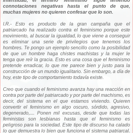
intensidad, el término 'feminismo' sigue teniendo
connotaciones negativas hasta el punto de que,
muchas mujeres no quieren confesar que lo son.
I.R.- Esto es producto de la gran campaña que el
patriarcado ha realizado contra el feminismo porque este
movimiento, al buscar la igualdad, lo que viene a conseguir
es eliminar una serie de privilegios que tenemos los
hombres. Te pongo un ejemplo sencillo como la posibilidad
de que un hombre haga chistes machistas y la mujer le
tenga que reír la gracia. Esto es una cosa que el feminismo
pretende erradicar, lo que me parece bien y justo para la
construcción de un mundo igualitario. Sin embargo, a día de
hoy, este tipo de comportamiento todavía existe.
Creo que cuando el feminismo avanza hay una reacción en
contra por parte del patriarcado y por parte del machismo, es
decir, del sistema en el que estamos viviendo. Quieren
convertir el feminismo en algo oscuro, sórdido, agresivo,
degenerado,.... Ponen mil excusas, desde que todas las
feministas son lesbianas hasta que el feminismo es
peligroso para la sociedad. Este tipo de discurso ha calado
lo que demuestra lo bien que funciona el sistema patriarcal.