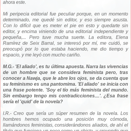
ahora este.
Mi peripecia editorial fue peculiar porque, en un momento
determinado, me quedé sin editor, y eso siempre asusta.
Con lo difícil que es meter el pie en esto y quedarte sin
editor, y encima viniendo de una editorial independiente y
pequeña,... Pero tuve mucha suerte. La editora, Elena
Ramírez de Seix Barral, se interesó por mí, me cuidó, se
preocupó por lo que estaba haciendo, me dio tiempo y
espacio, y me leyó con mucho cariño.
M.G.- 'El aliado', es tu última apuesta. Narra las vivencias
de un hombre que se considera feminista pero, tras
conocer a Nawja, que le abre los ojos, se da cuenta que
su feminismo es una pantomima. 'El aliado' se inicia con
una frase potente. 'Soy el tío más feminista del mundo.
Sin embargo tengo mis contradicciones....'. ¿Esa frase
sería el 'quid' de la novela?
I.R.- Creo que sería un súper resumen de la novela. Los
hombres hemos ocupado una posición muy cómoda,
llamándonos feministas, considerándonos aliados, de ahí el
título que funciona un poco como un chiste, y creyendo que