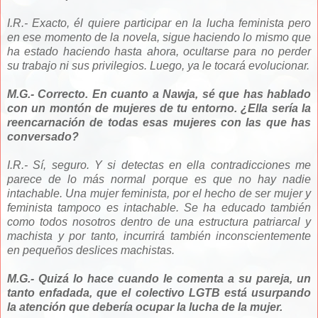
I.R.- Exacto, él quiere participar en la lucha feminista pero
en ese momento de la novela, sigue haciendo lo mismo que
ha estado haciendo hasta ahora, ocultarse para no perder
su trabajo ni sus privilegios. Luego, ya le tocará evolucionar.
M.G.- Correcto. En cuanto a Nawja, sé que has hablado
con un montón de mujeres de tu entorno. ¿Ella sería la
reencarnación de todas esas mujeres con las que has
conversado?
I.R.- Sí, seguro. Y si detectas en ella contradicciones me
parece de lo más normal porque es que no hay nadie
intachable. Una mujer feminista, por el hecho de ser mujer y
feminista tampoco es intachable. Se ha educado también
como todos nosotros dentro de una estructura patriarcal y
machista y por tanto, incurrirá también inconscientemente
en pequeños deslices machistas.
M.G.- Quizá lo hace cuando le comenta a su pareja, un
tanto enfadada, que el colectivo LGTB está usurpando
la atención que debería ocupar la lucha de la mujer.