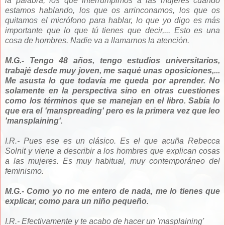
la palabra, los que interrumpimos a las mujeres cuando
estamos hablando, los que os arrinconamos, los que os
quitamos el micrófono para hablar, lo que yo digo es más
importante que lo que tú tienes que decir,... Esto es una
cosa de hombres. Nadie va a llamarnos la atención.
M.G.- Tengo 48 años, tengo estudios universitarios,
trabajé desde muy joven, me saqué unas oposiciones,...
Me asusta lo que todavía me queda por aprender. No
solamente en la perspectiva sino en otras cuestiones
como los términos que se manejan en el libro. Sabía lo
que era el 'manspreading' pero es la primera vez que leo
'mansplaining'.
I.R.- Pues ese es un clásico. Es el que acuña Rebecca
Solnit y viene a describir a los hombres que explican cosas
a las mujeres. Es muy habitual, muy contemporáneo del
feminismo.
M.G.- Como yo no me entero de nada, me lo tienes que
explicar, como para un niño pequeño.
I.R.- Efectivamente y te acabo de hacer un 'masplaining'