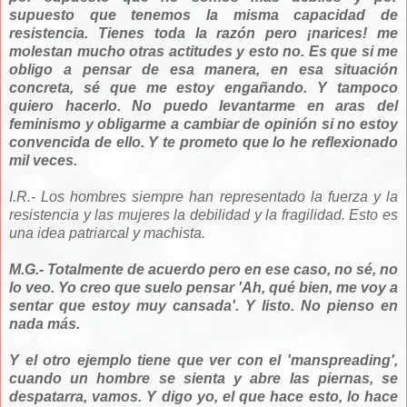
supuesto que tenemos la misma capacidad de
resistencia. Tienes toda la razón pero ¡narices! me
molestan mucho otras actitudes y esto no. Es que si me
obligo a pensar de esa manera, en esa situación
concreta, sé que me estoy engañando. Y tampoco
quiero hacerlo. No puedo levantarme en aras del
feminismo y obligarme a cambiar de opinión si no estoy
convencida de ello. Y te prometo que lo he reflexionado
mil veces.
I.R.- Los hombres siempre han representado la fuerza y la
resistencia y las mujeres la debilidad y la fragilidad. Esto es
una idea patriarcal y machista.
M.G.- Totalmente de acuerdo pero en ese caso, no sé, no
lo veo. Yo creo que suelo pensar 'Ah, qué bien, me voy a
sentar que estoy muy cansada'. Y listo. No pienso en
nada más.
Y el otro ejemplo tiene que ver con el 'manspreading',
cuando un hombre se sienta y abre las piernas, se
despatarra, vamos. Y digo yo, el que hace esto, lo hace