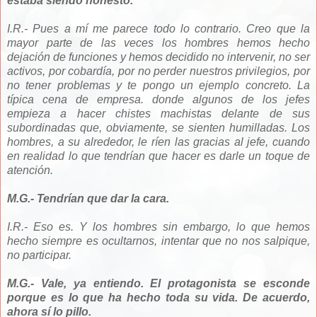
estaba siendo honesto.
I.R.- Pues a mí me parece todo lo contrario. Creo que la
mayor parte de las veces los hombres hemos hecho
dejación de funciones y hemos decidido no intervenir, no ser
activos, por cobardía, por no perder nuestros privilegios, por
no tener problemas y te pongo un ejemplo concreto. La
típica cena de empresa. donde algunos de los jefes
empieza a hacer chistes machistas delante de sus
subordinadas que, obviamente, se sienten humilladas. Los
hombres, a su alrededor, le ríen las gracias al jefe, cuando
en realidad lo que tendrían que hacer es darle un toque de
atención.
M.G.- Tendrían que dar la cara.
I.R.- Eso es. Y los hombres sin embargo, lo que hemos
hecho siempre es ocultarnos, intentar que no nos salpique,
no participar.
M.G.- Vale, ya entiendo. El protagonista se esconde
porque es lo que ha hecho toda su vida. De acuerdo,
ahora sí lo pillo.