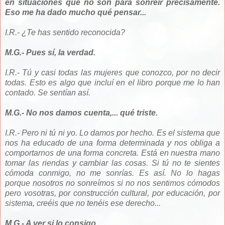
en situaciones que no son para sonreír precisamente.
Eso me ha dado mucho qué pensar...
I.R.- ¿Te has sentido reconocida?
M.G.- Pues sí, la verdad.
I.R.- Tú y casi todas las mujeres que conozco, por no decir
todas. Esto es algo que incluí en el libro porque me lo han
contado. Se sentían así.
M.G.- No nos damos cuenta,... qué triste.
I.R.- Pero ni tú ni yo. Lo damos por hecho. Es el sistema que
nos ha educado de una forma determinada y nos obliga a
comportarnos de una forma concreta. Está en nuestra mano
tomar las riendas y cambiar las cosas. Si tú no te sientes
cómoda conmigo, no me sonrías. Es así. No lo hagas
porque nosotros no sonreímos si no nos sentimos cómodos
pero vosotras, por construcción cultural, por educación, por
sistema, creéis que no tenéis ese derecho...
M.G.- A ver si lo consigo.