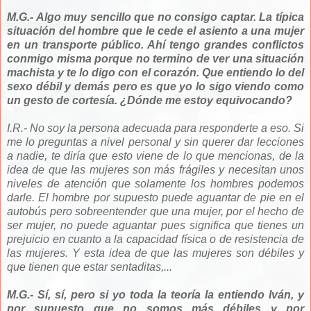
M.G.- Algo muy sencillo que no consigo captar. La típica
situación del hombre que le cede el asiento a una mujer
en un transporte público. Ahí tengo grandes conflictos
conmigo misma porque no termino de ver una situación
machista y te lo digo con el corazón. Que entiendo lo del
sexo débil y demás pero es que yo lo sigo viendo como
un gesto de cortesía. ¿Dónde me estoy equivocando?
I.R.- No soy la persona adecuada para responderte a eso. Si
me lo preguntas a nivel personal y sin querer dar lecciones
a nadie, te diría que esto viene de lo que mencionas, de la
idea de que las mujeres son más frágiles y necesitan unos
niveles de atención que solamente los hombres podemos
darle. El hombre por supuesto puede aguantar de pie en el
autobús pero sobreentender que una mujer, por el hecho de
ser mujer, no puede aguantar pues significa que tienes un
prejuicio en cuanto a la capacidad física o de resistencia de
las mujeres. Y esta idea de que las mujeres son débiles y
que tienen que estar sentaditas,...
M.G.- Sí, sí, pero si yo toda la teoría la entiendo Iván, y
por supuesto que no somos más débiles y por