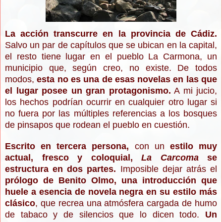
La acción transcurre en la provincia de Cádiz.
Salvo un par de capítulos que se ubican en la capital,
el resto tiene lugar en el pueblo La Carmona, un
municipio que, según creo, no existe. De todos
modos,
esta no es una de esas novelas en las que
el lugar posee un gran protagonismo.
A mi jucio,
los hechos podrían ocurrir en cualquier otro lugar si
no fuera por las múltiples referencias a los bosques
de pinsapos que rodean el pueblo en cuestión.
Escrito en tercera persona,
con un
estilo muy
actual, fresco y coloquial,
La Carcoma
se
estructura en dos partes.
Imposible dejar atrás el
prólogo de Benito Olmo, una introducción que
huele a esencia de novela negra en su estilo más
clásico
, que recrea una atmósfera cargada de humo
d
e t
a
b
a
co y de silencios que lo dicen todo
.
Un