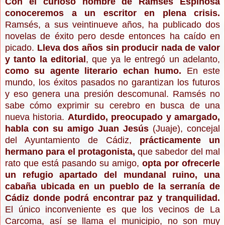
Con el curioso nombre de Ramsés Espinosa
conoceremos a un escritor en plena crisis.
Ramsés, a sus veintinueve años, ha publicado dos
novelas de éxito pero desde entonces ha caído en
picado.
Lleva dos años sin producir nada de valor
y tanto la editorial
, que ya le entregó un adelanto,
como su agente literario echan humo.
En este
mundo, los éxitos pasados no garantizan los futuros
y eso genera una presión descomunal. R
a
msés no
sabe
cómo expr
imir su cerebro en busca de una
nueva historia.
Aturdido, pr
e
ocupado y amargado,
habla con su
amigo Juan Jesús
(Jua
je)
, concejal
del Ayuntamiento de Cádiz,
prácticamente un
hermano para el protagonista,
que sabedor del mal
rato que está pasando su amigo,
opta por ofrecerle
un refugio apartado del mundanal ruino, una
cabaña ubicada en un pueblo de la serranía de
Cádiz donde podrá encontrar paz y tranquilidad.
El ú
nico in
conveniente es que los vecinos de
La
Carcoma, así se llama el municipio,
no son muy