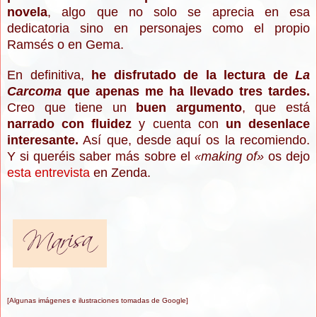
novela
, algo que no
solo se aprecia en esa
dedicatoria sin
o en personajes como el propio
Ramsés o
en Gema.
E
n definitiva,
he disfruta
do de la lectura de
La
Car
coma
que apenas me ha llevado tres t
ardes.
Creo que tiene
u
n
buen
ar
gumen
to
, que está
narr
ado con fluidez
y cuenta
con
un desenlace
intere
sante.
A
sí que, desde
aquí os la recomiendo.
Y si qu
e
réis
saber más sobre el
making of
»
os dejo
«
esta
entr
evista
en
Z
enda.
[Algunas imágenes e ilustraciones tomadas de Google]