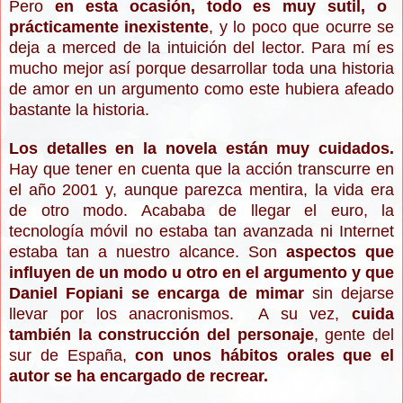
Pero
en esta ocasión, todo es muy s
u
til
, o
prácticamente inexistente
, y lo poco que ocurre se
deja a merc
ed de la intuición del lector. Para mí es
mucho mejor así po
rque d
esarrollar toda una historia
de amor en un ar
g
umento como este hubiera afe
ado
bastante la historia.
Los detalles en la novela están muy cuidados.
Hay que tener en cuenta que la acción trans
curre en
el año 2001 y, aunque par
ezca mentira, la vida era
de otro modo. Acababa de llegar el euro, la
tecnología móvil no e
staba tan avanz
ada ni
Internet
estaba
tan a nuestro alcance. Son
aspe
ctos que
influ
yen de un mo
do u otro
en el argumento y que
Daniel Fopiani s
e encarga de mi
mar
sin dejarse
llevar por los anacronismos.
A su vez,
cuida
también la construcción del personaje
, gente del
sur de España,
con unos h
á
bitos orales que el
autor se ha encargado de recrear.