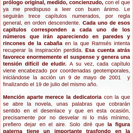
prólogo original, medido, concien
zudo,
con el que
ya me predispuso a leer con buen ánimo. Le
seguirán
trece capítulos numerados, por regla
general, en orden descendente.
Cada uno de esos
capítulos corresponden a cada uno de los
números que irán apareciendo en paredes y
rincones de la cabaña
en la que Ramsés intenta
recuperar la inspiración perdida.
Esa cuenta atrás
favorece enormemente el suspense y genera una
tensión difícil de eludir.
A su vez, cada capítulo
viene encabezado por coordenadas geotemporales,
iniciándose la acción un 9 de mayo de 2001 y
finalizando
el 19 de ju
lio
del mismo año.
Mención aparte
merece la dedicatoria
con la que
se abre la novela, unas palabras que cobrarán
sentido en el desenlace y que en esta ocasión,
precisamente por no desvelar ni lo más mínimo,
prefiero dejar en el aire.
Solo di
ré que
la figura
paterna tiene un importante t
rasfondo en la