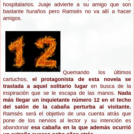
hospi
talarios. Jua
je advierte a su amigo que son
bastante huraños pero Ram
sés no va allí a hacer
amigos.
Quemando los últimos
cartuchos,
el pro
tago
nista de esta novela se
t
raslada a aquel
s
olitario lugar
en
busca de la
insp
iración que se le escapa de las manos.
Nada
más llegar
un inquietante número 12 en el
techo
del salón de la c
abaña
perturba
al visitante
.
Rams
és será el objeti
vo de una cuenta atrás
qu
e
pone de los nervios al lector y su intención es
abandonar
esa cabaña
en la que además ocurrió