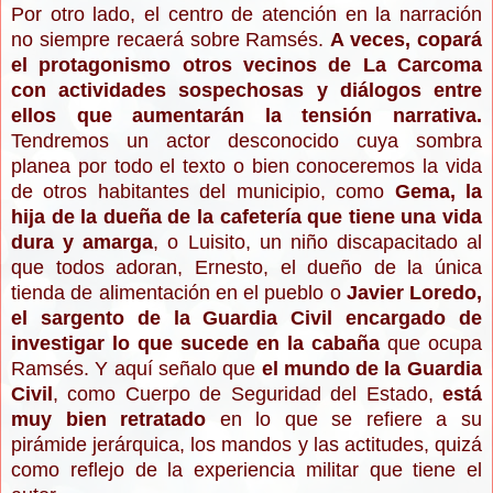
Por otro lado, e
l centr
o de atención en la
narración
no siempre recaer
á
sobre Ra
m
sés.
A vece
s
, copará
e
l protagonismo otros vecinos de
La Car
coma
con acti
vidades sospechos
as y diálo
gos entre
ellos que aumentarán la tensión narrativa.
Tendremos u
n actor
desconocido cuya som
bra
planea por todo el texto o bien conocer
emos la vida
de
otros habita
ntes del municipio
, como
Gema, la
hija de la dueña de la cafetería que tiene
una vida
dura y amarga
, o Luisito, un niño disc
apacitado al
que t
odos adoran, Ernesto, el dueño de la única
tienda de alimentación en el pue
blo o
Javier Loredo,
el sargento de la Guardia Civil encargado de
investigar lo que
sucede en la cabaña
que ocupa
Ramsés. Y aquí señalo que
el mundo de la Guardia
Civil
, como Cuerpo de Seguridad del Estado,
está
muy bien retratado
en lo que se refiere a su
pirámide jerárquica, los mandos y las actitudes, quizá
como reflejo de la experiencia militar que tiene el