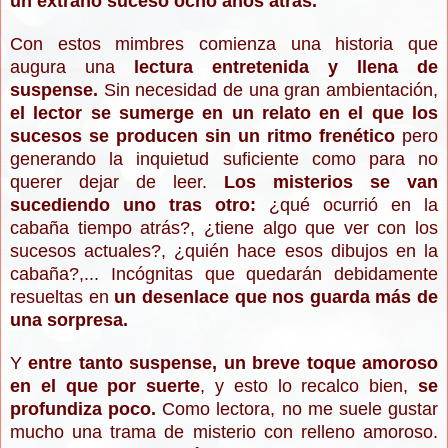
un extr
año suceso ocho años atrás.
Con estos mimbres comienza una historia que
augura una
lectura entretenida y llena de
sus
pense.
S
in necesidad de una gran a
mbientación,
el lector se s
umerge en un relato en el que los
sucesos
s
e producen sin un ritmo frenético
pero
generando la inquietud suficiente como para no
querer
dejar de leer.
Los misterios se van
sucedi
endo uno tras otro:
¿qué ocurrió en la
cabaña tiempo atrás?, ¿tiene algo que ver con
los
suce
sos actuales?, ¿quién hace esos dibujos en la
cab
aña?,...
Inc
ó
gnitas que quedarán debi
damente
resu
eltas en
un desenlace que nos guarda
más de
u
na sorpresa.
Y
entre
tanto suspense, un breve toque amoroso
en el que por suerte
, y esto lo recalco bien,
se
profundiza poco.
Como lectora,
no me suele gustar
mucho una trama
de misterio con relleno amoroso.