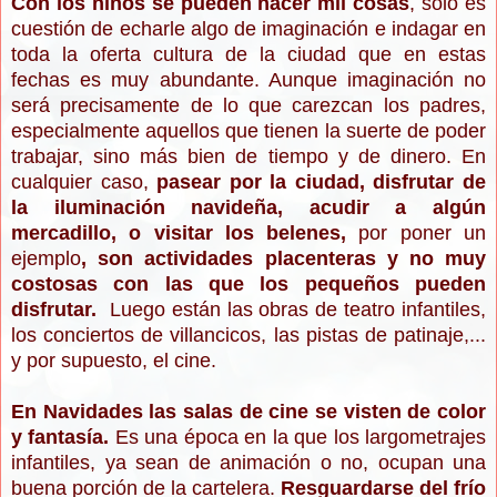
Con los niños se pueden hacer mil cosas
, solo es
cuestión de echarle algo de imaginación e indagar en
toda la oferta cultura de la ciudad que en estas
fechas es muy abundante. Aunque imaginación no
será precisamente de lo que carezcan los padres,
especialmente aquellos que tienen la suerte de poder
trabajar, sino más bien de tiempo y de dinero. En
cualquier caso,
pasear por la ciudad, disfrutar de
la iluminación navideña, acudir a algún
mercadillo, o visitar los belenes,
por poner un
ejemplo
, son actividades placenteras y no muy
costosas con las que los pequeños pueden
disfrutar.
Luego están las obras de teatro infantiles,
los conciertos de villancicos, las pistas de patinaje,...
y por supuesto, el cine.
En Navidades las salas de cine se visten de color
y fantasía.
Es una época en la que los largometrajes
infantiles, ya sean de animación o no, ocupan una
buena porción de la cartelera.
Resguardarse del frío