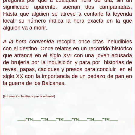
pregunta por qué a cualquier hora del día, sin un
significado aparente, suenan dos campanadas.
Hasta que alguien se atreve a contarle la leyenda
local: su número indica la hora exacta en la que
alguien va a morir.
A la hora convenida
recopila once citas ineludibles
con el destino. Once relatos en un recorrido histórico
que arranca en el siglo XVI con una joven acusada
de brujería por la inquisición y para por historias de
reyes, papas, caciques y presos para concluir en el
siglo XX con la importancia de un pedazo de pan en
la guerra de los Balcanes.
[Información facilitada por la editorial]
–—˜™–—˜™–—˜™–—˜™–—˜™–—˜™–—