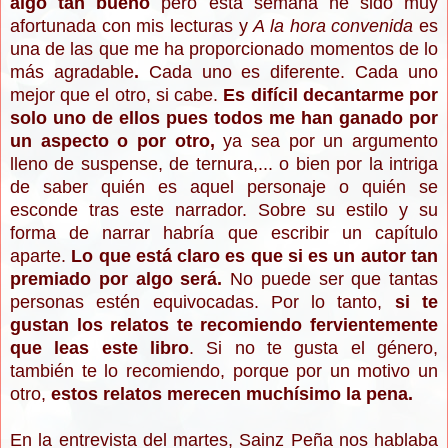
algo tan bueno
pero esta semana he sido muy
afortunada con mis lecturas y
A la hora convenida
es
una de las que me ha proporcionado momentos de lo
más agradable
.
Cada uno es diferente. Cada uno
mejor que el otro, si cabe.
Es difícil decantarme por
solo uno de ellos pues todos me han ganado por
un aspecto o por otro,
ya sea por un argumento
lleno de suspense, de ternura,... o bien por la intriga
de saber quién es aquel personaje o quién se
esconde tras este narrador. Sobre su estilo y su
forma de narrar habría que escribir un capítulo
aparte.
Lo que está claro es que si es un autor tan
premiado por algo será.
No puede ser que tantas
personas estén equivocadas. Por lo tanto,
si te
gustan los relatos te recomiendo fervientemente
que leas este libro
. Si no te gusta el género,
también te lo recomiendo, porque por un motivo un
otro,
estos relatos merecen muchísimo la pena.
En la entrevista del martes, Sainz Peña nos hablaba