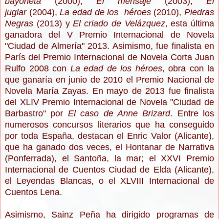
bayoneta
(2000),
El mensaje
(2003),
El
juglar
(2004),
La edad de los héroes
(2010),
Piedras
Negras
(2013) y
El criado de Velázquez
, esta última
ganadora del V Premio Internacional de Novela
"Ciudad de Almería" 2013. Asimismo, fue finalista en
París del Premio Internacional de Novela Corta Juan
Rulfo 2008 con
La edad de los héroes
, obra con la
que ganaría en junio de 2010 el Premio Nacional de
Novela María Zayas. En mayo de 2013 fue finalista
del XLIV Premio Internacional de Novela "Ciudad de
Barbastro" por
El caso de Anne Brizard
. Entre los
numerosos concursos literarios que ha conseguido
por toda España, destacan el Enric Valor (Alicante),
que ha ganado dos veces, el Hontanar de Narrativa
(Ponferrada), el Santoña, la mar; el XXVI Premio
Internacional de Cuentos Ciudad de Elda (Alicante),
el Leyendas Blancas, o el XLVIII Internacional de
Cuentos Lena.
Asimismo, Sainz Peña ha dirigido programas de