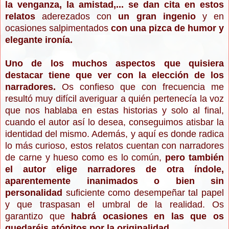
la venganza, la amistad,... se dan cita en estos
relatos
aderezados con
un gran ingenio
y en
ocasiones salpimentados
con una pizca de humor y
elegante ironía.
Uno de los muchos aspectos que quisiera
destacar tiene que ver con la elección de
los
narradores.
Os confieso que con frecuencia me
resultó muy difícil averiguar a quién pertenecía la voz
que nos hablaba en estas historias y solo al final,
cuando el autor así lo desea, conseguimos atisbar la
identidad del mismo. Además, y aquí es donde radica
lo más curioso, estos relatos cuentan con narradores
de carne y hueso como es lo común,
pero también
el autor elige narradores de otra índole,
aparentemente inanimados o bien sin
personalidad
suficiente como desempeñar tal papel
y que traspasan el umbral de la realidad. Os
garantizo que
habrá ocasiones en las que os
quedaréis atónitos por la originalidad.