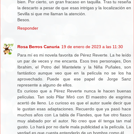
bien. Por cierto, un gran fracaso en taquilla. Tras tu reseña
la descarto a pesar de que esas intrigas y la localización en
Sevilla si que me llaman la atención.
Besos.
Responder
Rosa Berros Canuria
19 de enero de 2023 a las 11:30
Para mí es mi novela favorita de Pérez Reverte. La he leído
un par de veces y me encanta. Esos tres personajes, Don
Ibrahim, el Potro del Mantelete y la Niña Puñales, son
fantástico aunque veo que en la película no se los ha
aprovechado. Puede que ese papel de Jorge Sanz
represente a alguno de ellos.
Es curioso que a Pérez Reverte nunca le hacen buenas
películas. Tan solo Pilar Miró con El maestro de esgrima
acertó de lleno. Lo curioso es que el autor suele decir que
le gustan esas adaptaciones. Recuerdo que ya pasó hace
muchos años con La tabla de Flandes, que fue otro fiasco
muy alabado por el autor. No creo que él tenga tan mal
gusto. Lo hará por no darle mala publicidad a la película. La
verdad es que cuesta entenderlo de un hombre como él.