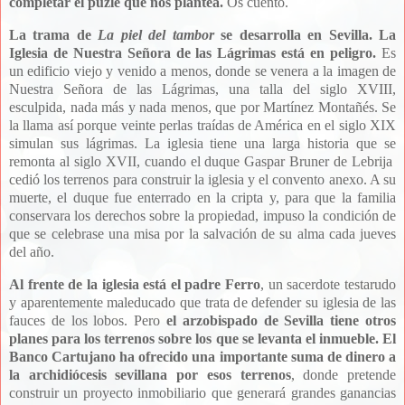
completar el puzle que nos plantea.
Os cuento.
La trama de
La piel del tambor
se desarrolla en Sevilla.
La
Iglesia de Nuestra Señora de las Lágrimas está en peligro.
Es
un edificio viejo y venido a menos, donde se venera a la imagen de
Nuestra Señora de las Lágrimas, una talla del siglo XVIII,
esculpida, nada más y nada menos, que por Martínez Montañés. Se
la llama así porque veinte perlas traídas de América en el siglo XIX
simulan sus lágrimas. La iglesia tiene una larga historia que se
remonta al siglo XVII, cuando el duque Gaspar Bruner de Lebrija
cedió los terrenos para construir la iglesia y el convento anexo. A su
muerte, el duque fue enterrado en la cripta y, para que la familia
conservara los derechos sobre la propiedad, impuso la condición de
que se celebrase una misa por la salvación de su alma cada jueves
del año.
Al frente de la iglesia está el padre Ferr
o
, un sacerdote testarudo
y aparentemente maleducado que trata de defender su iglesia de las
fauces de los lobos. Pero
e
l arzobispado de Sevilla tiene otros
planes para los terrenos sobre los que se levanta el inmueble.
El
Banco Cartujano ha ofrecido una importante suma de dinero a
la archidiócesis sevillana por esos terrenos
, donde pretende
construir un proyecto inmobiliario que generará grandes ganancias