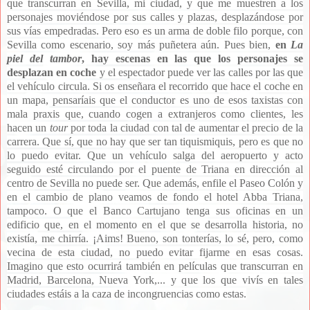
que transcurran en Sevilla, mi ciudad, y que me muestren a los
personajes moviéndose por sus calles y plazas, desplazándose por
sus vías empedradas. Pero eso es un arma de doble filo porque, con
Sevilla como escenario, soy más puñetera aún. Pues bien,
en
La
piel del tambor
, hay escenas en las que los personajes se
desplazan en coche
y el espectador puede ver las calles por las que
el vehículo circula. Si os enseñara el recorrido que hace el coche en
un mapa, pensaríais que el conductor es uno de esos taxistas con
mala praxis que, cuando cogen a extranjeros como clientes, les
hacen un
tour
por toda la ciudad con tal de aumentar el precio de la
carrera. Que sí, que no hay que ser tan tiquismiquis, pero es que no
lo puedo evitar. Que un vehículo salga del aeropuerto y acto
seguido esté circulando por el puente de Triana en dirección al
centro de Sevilla no puede ser. Que además, enfile el Paseo Colón y
en el cambio de plano veamos de fondo el hotel Abba Triana,
tampoco. O que el Banco Cartujano tenga sus oficinas en un
edificio que, en el momento en el que se desarrolla historia, no
existía, me chirría. ¡Aims! Bueno, son tonterías, lo sé, pero, como
vecina de esta ciudad, no puedo evitar fijarme en esas cosas.
Imagino que esto ocurrirá también en películas que transcurran en
Madrid, Barcelona, Nueva York,... y que los que vivís en tales
ciudades estáis a la caza de incongruencias como estas.