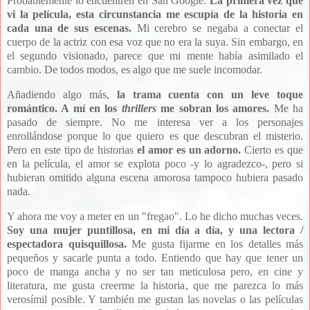
Probablemente lo encuentren en San Google.
La primera vez que
vi la película, esta circunstancia me escupía de la historia en
cada una de sus escenas.
Mi cerebro se negaba a conectar el
cuerpo de la actriz con esa voz que no era la suya. Sin embargo, en
el segundo visionado, parece que mi mente había asimilado el
cambio. De todos modos, es algo que me suele incomodar.
Añadiendo algo más,
la trama cuenta con un leve toque
romántico. A mí en los
thrillers
me sobran los amores.
Me ha
pasado de siempre. No me interesa ver a los personajes
enrollándose porque lo que quiero es que descubran el misterio.
Pero en este tipo de historias
el amor es un adorno.
Cierto es que
en la película, el amor se explota poco -y lo agradezco-, pero si
hubieran omitido alguna escena amorosa tampoco hubiera pasado
nada.
Y ahora me voy a meter en un "fregao". Lo he dicho muchas veces.
Soy una mujer puntillosa, en mi día a día, y una lectora /
espectadora quisquillosa.
Me gusta fijarme en los detalles más
pequeños y sacarle punta a todo. Entiendo que hay que tener un
poco de manga ancha y no ser tan meticulosa pero, en cine y
literatura, me gusta creerme la historia, que me parezca lo más
verosímil posible. Y también me gustan las novelas o las películas