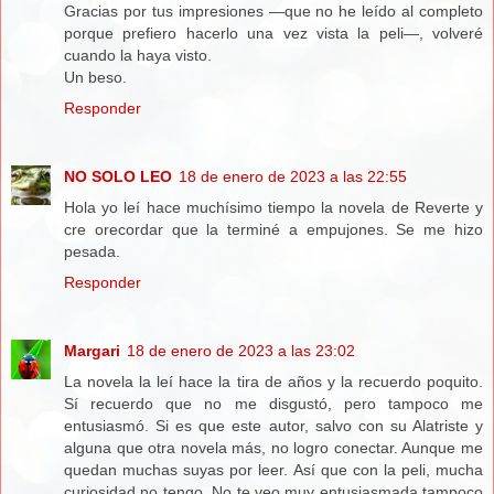
Gracias por tus impresiones —que no he leído al completo
porque prefiero hacerlo una vez vista la peli—, volveré
cuando la haya visto.
Un beso.
Responder
NO SOLO LEO
18 de enero de 2023 a las 22:55
Hola yo leí hace muchísimo tiempo la novela de Reverte y
cre orecordar que la terminé a empujones. Se me hizo
pesada.
Responder
Margari
18 de enero de 2023 a las 23:02
La novela la leí hace la tira de años y la recuerdo poquito.
Sí recuerdo que no me disgustó, pero tampoco me
entusiasmó. Si es que este autor, salvo con su Alatriste y
alguna que otra novela más, no logro conectar. Aunque me
quedan muchas suyas por leer. Así que con la peli, mucha
curiosidad no tengo. No te veo muy entusiasmada tampoco