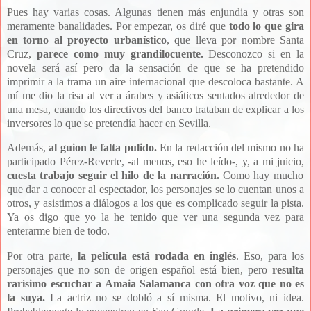
Pues hay varias cosas. Algunas tienen más enjundia y otras son
meramente banalidades. Por empezar, os diré que
todo lo que gira
en torno al proyecto urbanístico
, que lleva por nombre Santa
Cruz,
parece como muy grandilocuente.
Desconozco si en la
novela será así pero da la sensación de que se ha pretendido
imprimir a la trama un aire internacional que descoloca bastante. A
mí me dio la risa al ver a árabes y asiáticos sentados alrededor de
una mesa, cuando los directivos del banco trataban de explicar a los
inversores lo que se pretendía hacer en Sevilla.
Además,
al guion le falta pulido.
En la redacción del mismo no ha
participado Pérez-Reverte, -al menos, eso he leído-, y, a mi juicio,
cuesta trabajo seguir el hilo de la narración.
Como hay mucho
que dar a conocer al espectador, los personajes se lo cuentan unos a
otros, y asistimos a diálogos a los que es complicado seguir la pista.
Ya os digo que yo la he tenido que ver una segunda vez para
enterarme bien de todo.
Por otra parte,
la película está rodada en inglés
. Eso, para los
personajes que no son de origen español está bien, pero
resulta
rarísimo escuchar a Amaia Salamanca con otra voz que no es
la suya.
La actriz no se dobló a sí misma. El motivo, ni idea.