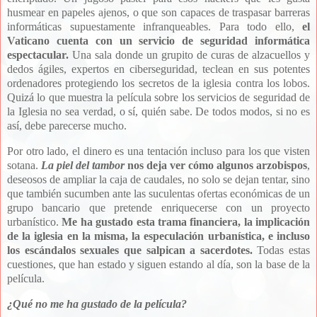
husmear en papeles ajenos, o que son capaces de traspasar barreras
informáticas supuestamente infranqueables. Para todo ello,
el
Vaticano cuenta con un servicio de seguridad informática
espectacular.
Una sala donde un grupito de curas de alzacuellos y
dedos ágiles, expertos en ciberseguridad, teclean en sus potentes
ordenadores protegiendo los secretos de la iglesia contra los lobos.
Quizá lo que muestra la película sobre los servicios de seguridad de
la Iglesia no sea verdad, o sí, quién sabe. De todos modos, si no es
así, debe parecerse mucho.
Por otro lado, el dinero es una tentación incluso para los que visten
sotana.
La piel del tambor
nos deja ver cómo algunos arzobispos
,
deseosos de ampliar la caja de caudales, no solo se dejan tentar, sino
que también sucumben ante las suculentas ofertas económicas de un
grupo bancario que pretende enriquecerse con un proyecto
urbanístico.
Me ha gustado esta trama financiera, la implicación
de la iglesia en la misma, la especulación urbanística, e incluso
los escándalos sexuales que salpican a sacerdotes.
Todas estas
cuestiones, que han estado y siguen estando al día, son la base de la
película.
¿Qué no me ha gustado de la película?