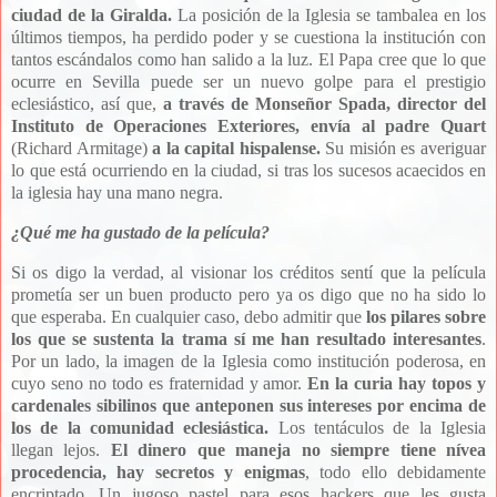
ciudad de la Giralda.
La posición de la Iglesia se tambalea en los
últimos tiempos, ha perdido poder y se cuestiona la institución con
tantos escándalos como han salido a la luz. El Papa cree que lo que
ocurre en Sevilla puede ser un nuevo golpe para el prestigio
eclesiástico, así que,
a través de Monseñor Spada, director del
Instituto de Operaciones Exteriores, envía al padre Quart
(
Richard Armitage)
a la capital hispalense.
Su misión es averiguar
lo que está ocurriendo en la ciudad, si tras los sucesos acaecidos en
la iglesia hay una mano negra.
¿Qué me ha gustado de la película?
Si os digo la verdad, al visionar los créditos sentí que la película
prometía ser un buen producto pero ya os digo que no ha sido lo
que esperaba. En cualquier caso, debo admitir que
los pilares sobre
los que se sustenta la trama sí me han resultado interesantes
.
Por un lado, la imagen de la Iglesia como institución poderosa, en
cuyo seno no todo es fraternidad y amor.
En la curia hay topos y
cardenales sibilinos que anteponen sus intereses por encima de
los de la comunidad eclesiástica.
Los tentáculos de la Iglesia
llegan lejos.
El dinero que maneja no siempre tiene nívea
procedencia, hay secretos y enigmas
, todo ello debidamente
encriptado. Un jugoso pastel para esos hackers que les gusta