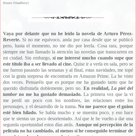
[Fuente: Filmaffinity]
Vaya por delante que no he leído la novela de Arturo Pérez-
Reverte.
Si no me equivoco, anda por casa desde que se publicó
pero, hasta el momento, no me dio por leerla. Cosa rara, porque
siempre me han llamado la atención las novelas que transcurren en
mi ciudad. Sin embargo,
sí me interesé mucho cuando supe que
este título iba a ser llevado al cine.
Quise ir a verla en sala, pero se
me fueron pasando las semanas y al final, estas navidades, me topé
con la grata sorpresa de encontrarla en Amazon Prime. La he visto
dos veces. Pensaréis que es porque me ha gustado tanto que he
querido disfrutarla doblemente, pero no.
En realidad,
La piel del
tambor
no me ha gustado demasiado.
La primera vez que la vi
me perdí un poco con los nombres, las relaciones entre los
personajes, y el desarrollo de la trama.
No me parece que el guion
esté bien hilado.
Se habla mucho y se muestra poco, y eso hace
que te sientas un poco desorientado. Así que le he vuelto a dar una
segunda oportunidad estos días atrás.
Aunque mi percepción de la
película no ha cambiado, al menos sí he conseguido terminar de