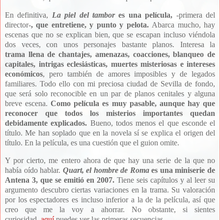
En definitiva,
La piel del tambor
es una película,
-primera del
director-
, que entretiene, y punto y pelota.
Abarca mucho, hay
escenas que no se explican bien, que se escapan incluso viéndola
dos veces, con unos personajes bastante planos. Interesa la
trama
llena de chantajes, amenazas, coacciones, blanqueo de
capitales, intrigas eclesiásticas, muertes misteriosas e intereses
económicos
, pero también de amores imposibles y de legados
familiares. Todo ello con mi preciosa ciudad de Sevilla de fondo,
que será solo reconocible en un par de planos cenitales y alguna
breve escena.
Como película es muy pasable, aunque hay que
reconocer que todos los misterios importantes quedan
debidamente explicados.
Bueno, todos menos el que esconde el
título. Me han soplado que en la novela sí se explica el origen del
título. En la película, es una cuestión que el guion omite.
Y por cierto, me entero ahora
de que hay una serie de la que no
había oído hablar.
Quart, el hombre de Roma
es una miniserie de
Antena 3, que se emitió en 2007.
Tiene seis capítulos y al leer su
argumento descubro ciertas variaciones en la trama. Su valoración
por los espectadores es incluso inferior a la de la película, así que
creo que me la voy a ahorrar. No obstante, si sientes
curiosidad,
aquí
puedes ver las primeras secuencias.