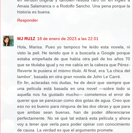
en versión original y también resulta raro oír en inglés a
Amaia Salamanca o a Rodolfo Sancho. Una pena porque la
historia es buena.
Responder
MJ RU1Z
18 de enero de 2023 a las 22:01
Hola, Marisa. Pues yo tampoco he leído esta novela, ni
visto la peli. He tenido que ir a buscarla a Google porque
estaba empeñada de que había otra peli de los años 70
que se titulaba igual y no me cabía en la cabeza que Pérez-
Reverte le pusiera el mismo título. Al final, era 'La chica del
tambor', basada en otra gran novela de John Le Carré.
En fin, aclaradas mis dudas, he de decir que siempre que
una película está basada en una novel —sobre todo si
aquella nos ha gustado mucho— cometemos el error de
querer que se parezcan como dos gotas de agua. Creo que
eso no es bueno para ninguna de las dos obras y que para
que ambas sean buenas, han de poder diferenciarse
perfectamente. No sé qué tal estará esta película y ahora
voy a tener que verla para poder opinar con conocimiento
de causa. La verdad es que el argumento promete.