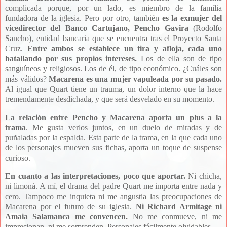
complicada porque, por un lado, es miembro de la familia
fundadora de la iglesia. Pero por otro, también
es la exmujer del
vicedirector del Banco Cartujano, Pencho Gavira
(Rodolfo
Sancho), entidad bancaria que se encuentra tras el Proyecto Santa
Cruz.
Entre ambos se establece un tira y afloja, cada uno
batallando por sus propios intereses.
Los de ella son de tipo
sanguíneos y religiosos. Los de él, de tipo económico. ¿Cuáles son
más válidos?
Macarena es una mujer vapuleada por su pasado.
Al igual que Quart tiene un trauma, un dolor interno que la hace
tremendamente desdichada, y que será desvelado en su momento.
La relación entre Pencho y Macarena aporta un plus a la
trama
. Me gusta verlos juntos, en un duelo de miradas y de
puñaladas por la espalda. Esta parte de la trama, en la que cada uno
de los personajes mueven sus fichas, aporta un toque de suspense
curioso.
En cuanto a las interpretaciones, poco que aportar.
Ni chicha,
ni limoná. A mí, el drama del padre Quart me importa entre nada y
cero. Tampoco me inquieta ni me angustia las preocupaciones de
Macarena por el futuro de su iglesia.
Ni
Richard Armitage
ni
Amaia Salamanca me convencen.
No me conmueve, ni me
impresionan, ni me sorprenden. Personajes fácilmente olvidables.