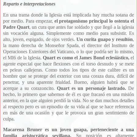
Reparto e interpretaciones
En una trama donde la Iglesia está implicada hay mucha sotana de
por medio. Para empezar,
el protagonismo principal lo ostenta el
Padre Quart
, un cura que antes fue soldado y que llegó a la iglesia
sin vocación alguna. Simplemente como medio para subsistir. Es
alto, joven, espigado, de ojos verdes.
Un curita guapo y resultón
,
la mano derecha de Monseñor Spada, el director del Instituto de
Operaciones Exteriores del Vaticano, o lo que podría ser lo mismo,
el MI6 de la Iglesia.
Quart es como el James Bond eclesiástico,
el
agente especial que hace flexiones con el torso desnudo y se mete
en peleas callejeras. Como todos los tipos de este calibre es un
hombre que se protege del exterior con una coraza dura, difícil de
penetrar, y una aparente frialdad. Bueno, alguien habrá que se
acerque a su corazoncito.
Quart es un personaje lastrado.
De
hecho, lo primero que sabemos de él es que fracasó en una misión
anterior, en la que alguien perdió la vida. No se dan muchos detalles
al respecto pero es un episodio de su vida al que se hace referencia
en más de una ocasión y que le provoca un gran sentimiento de
culpa.
Macarena Bruner es un joven guapa, perteneciente a una
familia aristocrática sevillana.
Su posición es altamente