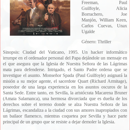
Freeman, Paul
Guilfoyle, Alicia
Borrachero, Joe
Manjón, William Keen,
Carlos Cuevas, Unax
Ugalde
Género: Thriller
Sinopsis:
Ciudad del Vaticano, 1995. Un hacker informático
irrumpe en el ordenador personal del Papa dejándole un mensaje en
el que asegura que la Iglesia de Nuestra Señora de las Lágrimas
mata para defenderse. Intrigado, el Santo Padre ordena que se
investigue el asunto. Monseñor Spada (Paul Guilfoyle) asignará la
misión a su mejor agente, el sacerdote Quart (Richard Armitage),
poseedor de una larga experiencia en los asuntos oscuros de la
Santa Sede. Entre tanto, en Sevilla, la aristócrata Macarena Bruner
(Amaia Salamanca), una hermosa divorciada que es dueña de los
derechos sobre el terreno donde se alza Nuestra Señora de las
Lágrimas, escandaliza a la ciudad con sus amores inapropiados con
un bailaor flamenco, mientras coquetea por Sevilla y hace parte
principal de un grupo que se resiste a dejar demoler la Iglesia.