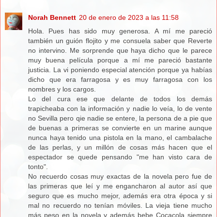
Norah Bennett
20 de enero de 2023 a las 11:58
Hola. Pues has sido muy generosa. A mí me pareció
también un guión flojito y me consuela saber que Reverte
no intervino. Me sorprende que haya dicho que le parece
muy buena película porque a mí me pareció bastante
justicia. La vi poniendo especial atención porque ya habías
dicho que era farragosa y es muy farragosa con los
nombres y los cargos.
Lo del cura ese que delante de todos los demás
trapicheaba con la información y nadie lo veía, lo de vente
no Sevilla pero qie nadie se entere, la persona de a pie que
de buenas a primeras se convierte en un marine aunque
nunca haya tenido una pistola en la mano, el cambalache
de las perlas, y un millón de cosas más hacen que el
espectador se quede pensando "me han visto cara de
tonto".
No recuerdo cosas muy exactas de la novela pero fue de
las primeras que leí y me engancharon al autor así que
seguro que es mucho mejor, además era otra época y si
mal no recuerdo no tenían móviles. La vieja tiene mucho
más peso en la novela y además bebe Cocacola siempre