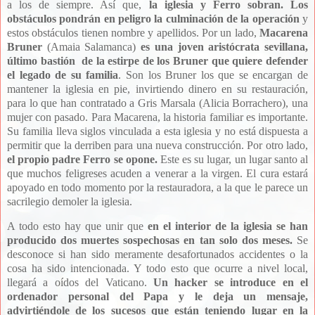
a los de siempre. Así que,
la iglesia y Ferro sobran.
Los
obstáculos pondrán en peligro la culminación de la operación
y
estos obstáculos tienen nombre y apellidos. Por un lado,
Macarena
Bruner
(Amaia Salamanca)
es una joven aristócrata sevillana,
último bastión de la estirpe de los Bruner que quiere defender
el legado de su familia
. Son los Bruner los que se encargan de
mantener la iglesia en pie, invirtiendo dinero en su restauración,
para lo que han contratado a Gris Marsala (Alicia Borrachero), una
mujer con pasado. Para Macarena, la historia familiar es importante.
Su familia lleva siglos vinculada a esta iglesia y no está dispuesta a
permitir que la derriben para una nueva construcción. Por otro lado,
el propio padre Ferro se opone.
Este es su lugar, un lugar santo al
que muchos feligreses acuden a venerar a la virgen. El cura estará
apoyado en todo momento por la restauradora, a la que le parece un
sacrilegio demoler la iglesia.
A todo esto hay que unir que
en el interior de la iglesia se han
producido dos muertes sospechosas en tan solo dos meses.
Se
desconoce si han sido meramente desafortunados accidentes o la
cosa ha sido intencionada. Y todo esto que ocurre a nivel local,
llegará a oídos del Vaticano.
Un hacker se introduce en el
ordenador personal del Papa y le deja un mensaje,
advirtiéndole de los sucesos que están teniendo lugar en la