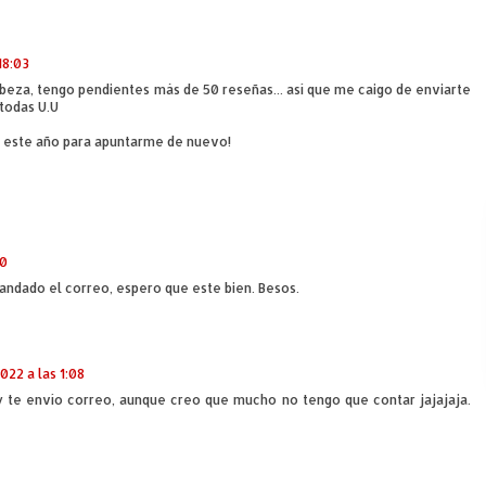
18:03
abeza, tengo pendientes más de 50 reseñas... así que me caigo de enviarte
 todas U.U
e este año para apuntarme de nuevo!
10
andado el correo, espero que este bien. Besos.
022 a las 1:08
te envío correo, aunque creo que mucho no tengo que contar jajajaja.