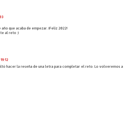
:03
 año que acaba de empezar. ¡Feliz 2022!
e al reto ;)
19:12
ltó hacer la reseña de una letra para completar el reto. Lo volveremos a