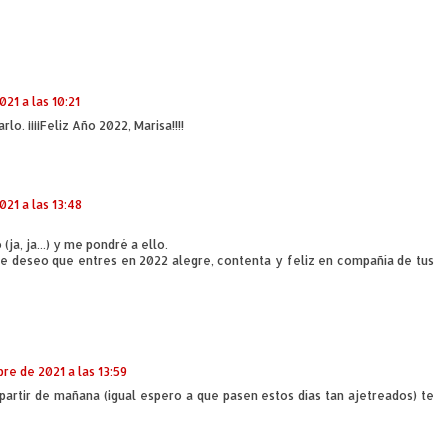
21 a las 10:21
. ¡¡¡¡Feliz Año 2022, Marisa!!!!
021 a las 13:48
a, ja...) y me pondré a ello.
Te deseo que entres en 2022 alegre, contenta y feliz en compañía de tus
bre de 2021 a las 13:59
artir de mañana (igual espero a que pasen estos días tan ajetreados) te