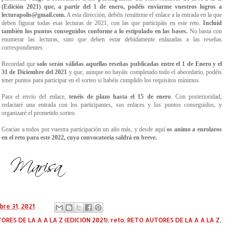
(Edición 2021) que, a partir del 1 de enero, podéis enviarme vuestros logros a
lecturapolis@gmail.com.
A esta dirección, debéis remitirme el enlace a la entrada en la que
deben figurar todas esas lecturas de 2021, con las que participáis en este reto.
Incluid
también los puntos conseguidos conforme a lo estipulado en las bases.
No basta con
enumerar las lecturas, sino que deben estar debidamente enlazadas a las reseñas
correspondientes.
Recordad que
solo serán válidas aquellas reseñas publicadas entre el 1 de Enero y el
31 de Diciembre del 2021
y que, aunque no hayáis completado todo el abecedario, podéis
tener puntos para participar en el sorteo si habéis cumplido los requisitos mínimos.
Para el envío del enlace,
tenéis de plazo hasta el 15 de enero
. Con posterioridad,
redactaré una entrada con los participantes, sus enlaces y los puntos conseguidos, y
organizaré el prometido sorteo.
Gracias a todos por vuestra participación un año más, y desde aquí
os animo a enrolaros
en el reto para este 2022, cuya convocatoria saldrá en breve.
bre 31, 2021
ORES DE LA A A LA Z (EDICIÓN 2021)
,
reto
,
RETO AUTORES DE LA A A LA Z
,