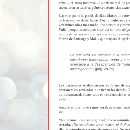
grito:
«
¡A nena non está!
»
La niña no está. La pe
encontraron su cadáver.
¿Qué consecuencias acarre
Este es el punto de partida de
Miss Marte
, una nov
de la nueva novela de Jabois.
Por un lado, se narr
veinticinco años más tarde
, una periodista y escr
Yulia,
porque
«
cuando un caso así no tiene ningun
dentro de las personas como una tenia, devorán
íntimo de Santiago y Mai,
y que ocupará el papel d
Lo que hizo fue reconstruir la cere
falsedades hasta donde pudo y separ
acercarse a la desaparición de Yuli
investigadores.
[pág. 28-29]
Los personajes se definen por su forma de exp
opinión y los recuerdos que tienen los demás.
N
un documental, sustentado en conversaciones con
vista
.
Aunque es
una novela muy coral
, en el que much
son:
Mai Lavinia
, icono underground,
no era oriunda 
cerrado.
«
No conocíamos a sus padres, ni de dónd
ella, acostumbraba a mentir entre risas. Se recu