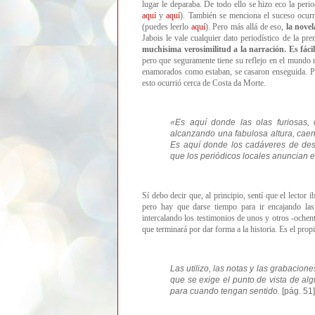
lugar le deparaba. De todo ello se hizo eco la peri
aquí
y
aquí
)
. También se menciona el suceso ocurri
(puedes leerlo
aquí
). Pero más allá de eso,
l
a novel
Jabois le vale cualquier dato periodístico de la pre
muchísima verosimilitud a la narración. Es fác
pero que seguramente tiene su reflejo en el mundo 
enamorados como estaban, se casaron enseguida. Pe
esto ocurrió cerca de Costa da Morte.
«Es aquí donde las olas furiosas,
alcanzando una fabulosa altura, caen 
Es aquí donde los cadáveres de desa
que los periódicos locales anuncian el
Sí debo decir que, al principio, sentí que el lector 
pero hay que darse tiempo para ir encajando la
intercalando los testimonios de unos y otros -ochen
que terminará por dar forma a la historia. Es el prop
Las utilizo, las notas y las grabacion
que se exige el punto de vista de algu
para cuando tengan sentido.
[pág. 51]