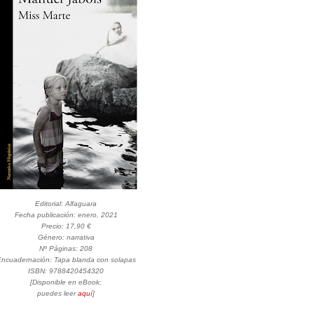
Editorial: Alfaguara
Fecha publicación: enero, 2021
Precio: 17,90 €
Género: narrativa
Nº Páginas: 208
ncuadernación: Tapa blanda con solapas
ISBN: 9788420454320
[Disponible en eBook;
puedes leer
aquí
]