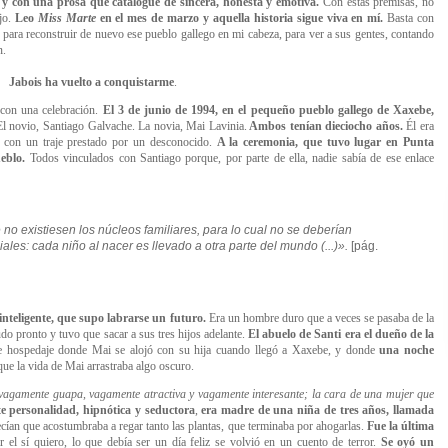
ño y con una prosa que catalogué de sincera, honesta y emotiva.
Con estas premisas, no
jo.
Leo
Miss Marte
en el mes de marzo y aquella historia sigue viva en mí.
Basta con
 para reconstruir de nuevo ese pueblo gallego en mi cabeza, para ver a sus gentes, contando
n.
Jabois ha vuelto a conquistarme
.
 con una celebración.
El 3 de junio de 1994, en el pequeño pueblo gallego de Xaxebe,
l novio, Santiago Galvache. La novia, Mai Lavinia.
Ambos tenían dieciocho años.
Él era
ó con un traje prestado por un desconocido.
A la ceremonia, que tuvo lugar en Punta
ueblo.
Todos vinculados con Santiago porque, por parte de ella, nadie sabía de ese enlace
 no existiesen los núcleos familiares, para lo cual no se deberían
ales: cada niño al nacer es llevado a otra parte del mundo (...)
».
[pág.
nteligente, que supo labrarse un futuro.
Era un hombre duro que a veces se pasaba de la
do pronto y tuvo que sacar a sus tres hijos adelante.
El abuelo de Santi era el dueño de la
e hospedaje donde Mai se alojó con su hija cuando llegó a Xaxebe, y donde
una noche
que la vida de Mai arrastraba algo oscuro.
 vagamente guapa, vagamente atractiva y vagamente interesante; la cara de una mujer que
te personalidad, hipnótica y seductora
,
era madre de una niña de tres años, llamada
 Decían que acostumbraba a regar tanto las plantas, que terminaba por ahogarlas.
Fue la última
el sí quiero, lo que debía ser un día feliz se volvió en un cuento de terror.
Se oyó un