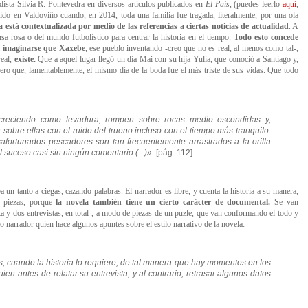
odista Silvia R. Pontevedra en diversos artículos publicados en
El País
, (puedes leerlo
aquí
,
do en Valdoviño cuando, en 2014, toda una familia fue tragada, literalmente, por una ola
a está contextualizada por medio de las referencias a ciertas noticias de actualidad
. A
nsa rosa o del mundo futbolístico para centrar la historia en el tiempo.
Todo esto concede
il imaginarse que Xaxebe
, ese pueblo inventando -creo que no es real, al menos como tal-,
real,
existe.
Que a aquel lugar llegó un día Mai con su hija Yulia, que conoció a Santiago y,
ro que, lamentablemente, el mismo día de la boda fue el más triste de sus vidas. Que todo
 creciendo como levadura, rompen sobre rocas medio escondidas y,
sobre ellas con el ruido del trueno incluso con el tiempo más tranquilo.
fortunados pescadores son tan frecuentemente arrastrados a la orilla
 suceso casi sin ningún comentario (...)».
[pág. 112]
iba un tanto a ciegas, cazando palabras. El narrador es libre, y cuenta la historia a su manera,
s piezas, porque
l
a novela también tiene un cierto carácter de documental.
Se van
ta y dos entrevistas, en total-, a modo de piezas de un puzle, que van conformando el todo y
io narrador quien hace algunos apuntes sobre el estilo narrativo de la novela:
es, cuando la historia lo requiere, de tal manera que hay momentos en los
ien antes de relatar su entrevista, y al contrario, retrasar algunos datos