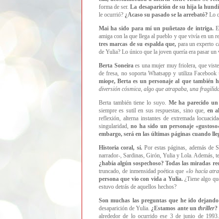
forma de ser.
La desaparición de su hija la hund
le ocurrió?
¿Acaso su pasado se la arrebató?
Lo q
Mai ha sido para mí un puñetazo de intriga.
Es
amiga con la que llega al pueblo y que vivía en un r
tres marcas de su espalda que,
para un experto c
de Yulia? Lo único que la joven quería era pasar un 
Berta Soneira
es una mujer muy friolera, que vist
de fresa, no soporta Whatsapp y utiliza Faceboo
miope, Berta es un personaje al que también 
diversión cósmica, algo que atrapaba, una fragilida
Berta también tiene lo suyo.
Me ha parecido un 
siempre es sutil en sus respuestas, sino que,
en a
reflexión, alterna instantes de extremada locuac
singularidad,
no ha sido un personaje
«
gustoso
embargo, será en las últimas páginas cuando lle
Historia coral, sí.
Por estas páginas, además de Sa
narrador-, Sardinas, Girón, Yulia y Lola. Además, 
¿había algún sospechoso? Todas las miradas r
truncado, de inmensidad poética que
«lo hacía atr
persona que vio con vida a Yulia.
¿Tiene algo que
estuvo detrás de aquellos hechos?
Son muchas las preguntas que he ido dejando 
desaparición de Yulia.
¿Estamos ante un
thriller
?
alrededor de lo ocurrido ese 3 de junio de 1993