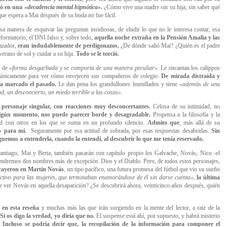
ió en una
«decadencia mental hipnótica
»
.
¿Cómo vive una madre sin su hija, sin saber qué
ue espera a Mai después de su boda no fue fácil.
a manera de esquivar las preguntas insidiosas, de eludir lo que no le interesa contar, esa
eformatorio, el DNI falso y, sobre todo,
aquella noche extraña en la Pensión Amalia y
las
azador,
eran indudablemente de perdigonazos.
¿De dónde salió Mai? ¿Quién es el padre
verano de sol y cuidar a su hija.
Todo se le torció.
e de
«forma desgarbada y se comporta de una manera peculiar»
. Le encantan los calippos
k únicamente para ver cómo envejecen sus compañeros de colegio.
De mirada distraída y
ha marcado el pasado.
Le dan pena los grandullones humillados y tiene
«además de una
d, un desconcierto, un miedo terrible a las cosas».
personaje singular, con reacciones muy desconcertantes.
Celosa de su intimidad, no
lgún momento, nos puede parecer borde y desagradable.
Propensa a la filosofía y la
idad con otros en los que se suma en un profundo silencio.
Admito que
, más allá de su
»
para mí.
Seguramente por esa actitud de sobrada, por esas respuestas desabridas.
Sin
guemos a entenderla, cuando la entendí, al descubrir lo que me tenía reservado.
ntiago, Mai y Berta, también pasarán con capítulo propio los Galvache, Novás, Nico -el
tendremos dos nombres más de excepción: Dios y el Diablo. Pero, d
e todos estos personajes,
ecayeron en Martín Novás
, un tipo pacífico, una futura promesa del fútbol que vio su sueño
activo para las mujeres, que terminaban enamorándose de él sin darse cuenta
»
,
la última
 ver Novás en aquella desaparición? ¿Se descubrirá ahora, veinticinco años después, quién
en esta reseña
y muchas más las que irán surgiendo en la mente del lector, a raíz de la
 Si os digo la verdad, yo diría que no.
El suspense está ahí, por supuesto, y habrá misterio
.
Incluso se podría decir que, la recopilación de la información para componer el