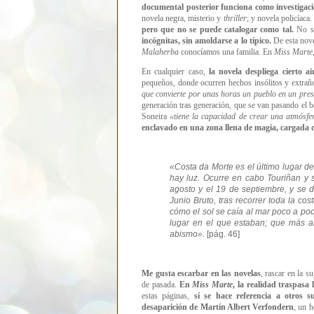
documental posterior funciona como investigaci
novela negra, misterio y
thriller
; y novela policíaca
pero que no se puede catalogar como tal.
No sé
incógnitas, sin amoldarse a lo típico.
De esta novel
Malaherba
conocíamos una familia. En
Miss Marte
En cualquier caso,
la novela despliega cierto 
pequeños, donde ocurren hechos insólitos y extrañ
que convierte por unas horas un pueblo en un pre
generación tras generación, que se van pasando el 
Soneira
«
tiene la capacidad de crear una atmósfer
enclavado en una zona llena de magia, cargada d
«
Costa da Morte es el último lugar de
hay luz. Ocurre en cabo Touriñan y s
agosto y el 19 de septiembre, y se d
Junio Bruto, tras recorrer toda la co
cómo el sol se caía al mar poco a po
lugar en el que estaban; que más al
abismo
»
.
[pág. 46]
Me gusta escarbar en las novelas
, rascar en la 
de pasada.
En
Miss Marte
, la realidad traspasa 
estas páginas,
sí se hace referencia a otros su
desaparición de Martín Albert Verfondern
, un 