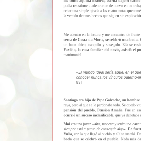
me contó aquella historia, escrita bajo el cari
podía resistirme a adentrarme de nuevo en su traba
echar una simple ojeada a las cuatro notas que tomé
la versión de unos hechos que siguen sin explicació
Me adentro en la lectura y me encuentro de frente
cerca de Costa da Morte, se celebró una boda.
E
un buen chico, tranquilo y sosegado. Ella se cas
Faxilda, la casa familiar del novio, asistió el p
matrimonial.
«
El mundo ideal sería aquel en el que
conocer nunca los vínculos paterno-fili
83]
Santiago era hijo de Pepe Galvache, un hombre i
raya, pero al que se le perdonaba todo. Se quedó viu
pensión del pueblo, Pensión Amalia
. Fue en es
ocurrió un suceso inclasificable
, que ya denotaba 
Mai
era una joven
«
alta, morena y tenía una cara
siempre está a punto de conseguir algo
».
De fuer
Yulia
, con la que llegó al pueblo y allí se instaló.
boda que se celebró en el pueblo.
Nada más dar 