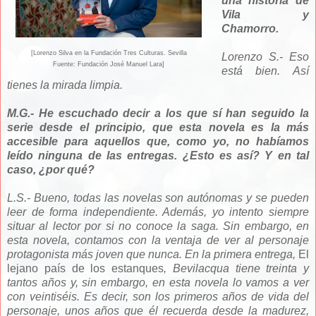
una historia de
Vila y
Chamorro.
[Lorenzo Silva en la Fundación Tres Culturas. Sevilla
Lorenzo S.- Eso
Fuente: Fundación José Manuel Lara]
está bien. Así
tienes la mirada limpia.
M.G.- He escuchado decir a los que sí han seguido la
serie desde el principio, que esta novela es la más
accesible para aquellos que, como yo, no habíamos
leído ninguna de las entregas. ¿Esto es así? Y en tal
caso, ¿por qué?
L.S.- Bueno, todas las novelas son autónomas y se pueden
leer de forma independiente. Además, yo intento siempre
situar al lector por si no conoce la saga. Sin embargo, en
esta novela, contamos con la ventaja de ver al personaje
protagonista más joven que nunca. En la primera entrega,
El
lejano país de los estanques
, Bevilacqua tiene treinta y
tantos años y, sin embargo, en esta novela lo vamos a ver
con veintiséis. Es decir, son los primeros años de vida del
personaje, unos años que él recuerda desde la madurez,