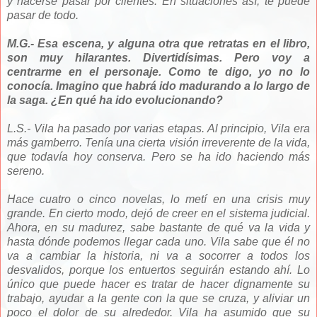
y hacerse pasar por clientes. En situaciones así, te puede
pasar de todo.
M.G.- Esa escena, y alguna otra que retratas en el libro,
son muy hilarantes. Divertidísimas. Pero voy a
centrarme en el personaje. Como te digo, yo no lo
conocía. Imagino que habrá ido madurando a lo largo de
la saga. ¿En qué ha ido evolucionando?
L.S.- Vila ha pasado por varias etapas. Al principio, Vila era
más gamberro. Tenía una cierta visión irreverente de la vida,
que todavía hoy conserva. Pero se ha ido haciendo más
sereno.
Hace cuatro o cinco novelas, lo metí en una crisis muy
grande. En cierto modo, dejó de creer en el sistema judicial.
Ahora, en su madurez, sabe bastante de qué va la vida y
hasta dónde podemos llegar cada uno. Vila sabe que él no
va a cambiar la historia, ni va a socorrer a todos los
desvalidos, porque los entuertos seguirán estando ahí. Lo
único que puede hacer es tratar de hacer dignamente su
trabajo, ayudar a la gente con la que se cruza, y aliviar un
poco el dolor de su alrededor. Vila ha asumido que su