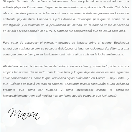
Sinopsis:
Un varón de mediana edad aparece desnudo y brutalmente asesinado en una
solitaria playa de Formentera. Según varios testimonios recogidos por la Guardia Civil de las
islas, en los días previos se lo había visto en compañía de distintos jóvenes en locales de
ambiente gay de Ibiza. Cuando sus jefes llaman a Bevilacqua para que se ocupe de la
investigación y lo informan de la peculiaridad del muerto, un ciudadano vasco condenado
en su día por colaboración con ETA, el subteniente comprenderá que no es un caso más.
Para tratar de esclarecer el crimen, y después de indagar sobre el terreno, Bevilacqua
tendrá que trasladarse con su equipo a Guipúzcoa, el lugar de residencia del difunto, a una
zona que conoce bien por su implicación casi treinta años atrás en la lucha antiterrorista.
Allí deberá vencer la desconfianza del entorno de la víctima y, sobre todo, lidiar con sus
propios fantasmas del pasado, con lo que hizo y lo que dejó de hacer en una «guerra»
entre conciudadanos, como la que veinticinco siglos atrás hubo en Corcira —hoy Corfú— y
que Tucídides describió en toda su crudeza. Esos fantasmas lo conducirán a una incómoda
pregunta que como ser humano y como investigador criminal le concierne
inexcusablemente: ¿en qué medida nos conforma aquello contra lo que luchamos?