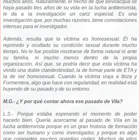
muchos años. Naturalmente, el hecho de que Bevilacqua se
haya pasado tres años de su vida en la lucha antiterrorista,
le da a la investigación un cariz especial. Es una
investigación que, por muchas razones, tiene connotaciones
intensas para el investigador.
Además, resulta que la víctima es homosexual. Él ha
reprimido y ocultado su condición sexual durante mucho
tiempo. No le fue posible mostrarse de forma natural ni ante
su familia, ni mucho menos dentro de la propia
organización.
Así que, se podría decir que esta víctima ha
vivido una doble clandestinidad, la de formar parte de ETA y
la de ser homosexual.
Cuando la víctima viaja a Ibiza y
Formentera, algo que hace con regularidad, en realidad está
huyendo de su pasado y de su entorno.
M.G.- ¿Y por qué contar ahora ese pasado de Vila?
L.S.- Porque estaba esperando el momento de poder
hacerlo bien. Quería acercarme al pasado de Vila en la
lucha antiterrorista porque es un gran historia de formación
como ser humano y como investigador, y porque es algo
que comparten muchos guardias civiles. Muchos de ellos