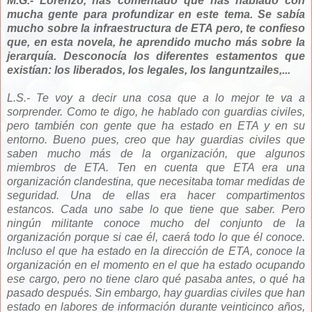
M.G.- Lorenzo, has comentado que has hablado con
mucha gente para profundizar en este tema. Se sabía
mucho sobre la infraestructura de ETA pero, te confieso
que, en esta novela, he aprendido mucho más sobre la
jerarquía. Desconocía los diferentes estamentos que
existían: los liberados, los legales, los languntzailes,...
L.S.- Te voy a decir una cosa que a lo mejor te va a
sorprender. Como te digo, he hablado con guardias civiles,
pero también con gente que ha estado en ETA y en su
entorno. Bueno pues, creo que hay guardias civiles que
saben mucho más de la organización, que algunos
miembros de ETA. Ten en cuenta que ETA era una
organización clandestina, que necesitaba tomar medidas de
seguridad. Una de ellas era hacer compartimentos
estancos. Cada uno sabe lo que tiene que saber. Pero
ningún militante conoce mucho del conjunto de la
organización porque si cae él, caerá todo lo que él conoce.
Incluso el que ha estado en la dirección de ETA, conoce la
organización en el momento en el que ha estado ocupando
ese cargo, pero no tiene claro qué pasaba antes, o qué ha
pasado después. Sin embargo, hay guardias civiles que han
estado en labores de información durante veinticinco años,