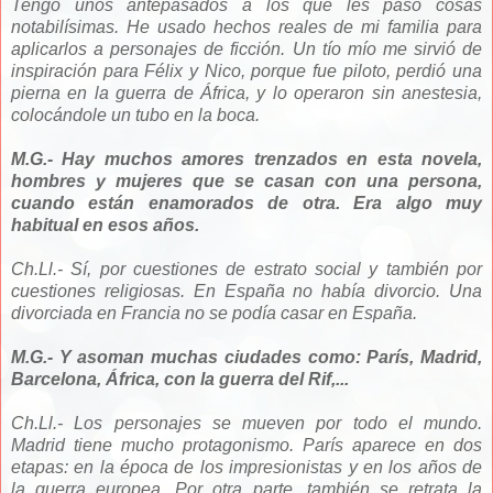
Tengo unos antepasados a los que les pasó cosas
notabilísimas. He usado hechos reales de mi familia para
aplicarlos a personajes de ficción. Un tío mío me sirvió de
inspiración para Félix y Nico, porque fue piloto, perdió una
pierna en la guerra de África, y lo operaron sin anestesia,
colocándole un tubo en la boca.
M.G.- Hay muchos amores trenzados en esta novela,
hombres y mujeres que se casan con una persona,
cuando están enamorados de otra. Era algo muy
habitual en esos años.
Ch.Ll.- Sí, por cuestiones de estrato social y también por
cuestiones religiosas. En España no había divorcio. Una
divorciada en Francia no se podía casar en España.
M.G.- Y asoman muchas ciudades como:
París, Madrid,
Barcelona, África, con la guerra del Rif,...
Ch.Ll.- Los personajes se mueven por todo el mundo.
Madrid tiene mucho protagonismo. París aparece en dos
etapas: en la época de los impresionistas y en los años de
la guerra europea. Por otra parte, también se retrata la