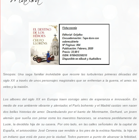
Sinopsis:
Una saga familiar inolvidable que recorre las turbulentas primeras décadas del
siglo XX a través de unos personajes magistrales que se enfrentan a la guerra, el amor, los
celos y la traición.
Los albores del siglo XX en Europa traen consigo aires de esperanza e innovación. En
medio de ese ambiente vibrante y alentador, el París bohemio y el Madrid castizo ven nacer
dos bellas historias de amor. Deambulando por el barrio de Montmartre, Gerhard, un joven
alemán que sueña con pintar como los maestros franceses, se enamora perdidamente de
Lucie, la decidida hija de su casera. Por otro lado, en las calles señoriales de la capital de
España, el aristocrático José Cervera cae rendido a los pies de la exótica Nachita, la hija de
un indiano que está de paso por la ciudad. Todos parecen a punto de alcanzar la felicidad,