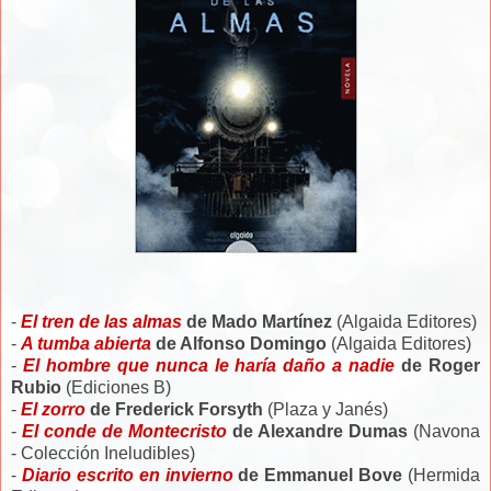
-
El tren de las almas
de Mado Martínez
(Algaida Editores)
-
A tumba abierta
de Alfonso Domingo
(Algaida Editores)
-
El hombre que nunca le haría daño a nadie
de Roger
Rubio
(Ediciones B)
-
El zorro
de Frederick Forsyth
(Plaza y Janés)
-
El conde de Montecristo
de Alexandre Dumas
(Navona
- Colección Ineludibles)
-
Diario escrito en invierno
de Emmanuel Bove
(Hermida