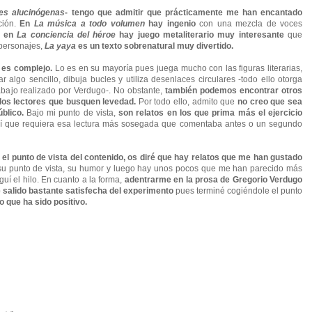
es alucinógenas
- tengo que admitir que prácticamente me han encantado
ción.
En
La música a todo volumen
hay ingenio
con una mezcla de voces
, en
La conciencia del héroe
hay juego metaliterario muy interesante
que
 personajes,
La yaya
es un texto sobrenatural muy divertido.
r es complejo.
Lo es en su mayoría pues juega mucho con las figuras literarias,
algo sencillo, dibuja bucles y utiliza desenlaces circulares -todo ello otorga
rabajo realizado por Verdugo-. No obstante,
también podemos encontrar otros
los lectores que busquen levedad.
Por todo ello, admito que
no creo que sea
blico.
Bajo mi punto de vista,
son relatos en los que prima más el ejercicio
hí que requiera esa lectura más sosegada que comentaba antes o un segundo
 el punto de vista del contenido, os diré que hay relatos que me han gustado
, su punto de vista, su humor y luego hay unos pocos que me han parecido más
guí el hilo. En cuanto a la forma,
adentrarme en la prosa de Gregorio Verdugo
e salido bastante satisfecha del experimento
pues terminé cogiéndole el punto
o que ha sido positivo.