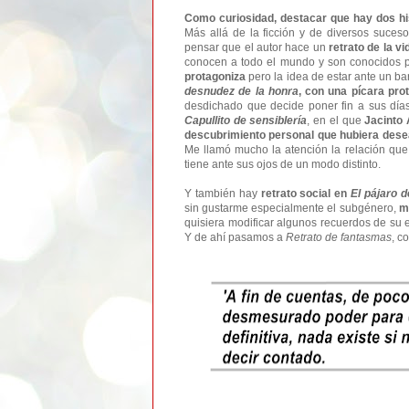
Como curiosidad, destacar que hay dos his
Más allá de la ficción y de diversos suceso
pensar que el autor hace un
retrato de la v
conocen a todo el mundo y son conocidos 
protagoniza
pero la idea de estar ante un ba
desnudez de la honra
, con una pícara pr
desdichado que decide poner fin a sus días
Capullito de sensiblería
, en el que
Jacinto 
descubrimiento personal que hubiera dese
Me llamó mucho la atención la relación que
tiene ante sus ojos de un modo distinto.
Y también hay
retrato social en
E
l pájaro d
sin gustarme especialmente el subgénero,
m
quisiera modificar algunos recuerdos de su 
Y de ahí pasamos a
Retrato de fantasmas
, c