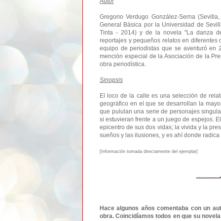
Autor
Gregorio Verdugo González-Serna (Sevilla,
General Básica por la Universidad de Sevilla
Tinta - 2014) y de la novela "La danza de 
reportajes y pequeños relatos en diferentes
equipo de periodistas que se aventuró en 2
mención especial de la Asociación de la Pre
obra periodística.
Sinopsis
El loco de la calle es una selección de rel
geográfico en el que se desarrollan la mayorí
que pululan una serie de personajes singular
si estuvieran frente a un juego de espejos. E
epicentro de sus dos vidas; la vivida y la pr
sueños y las ilusiones, y es ahí donde radica 
[Informa
ción tomada d
irec
tamente del ejemplar]
Hace algunos años comentaba con un auto
obra. Coincidíamos todos en que su novel