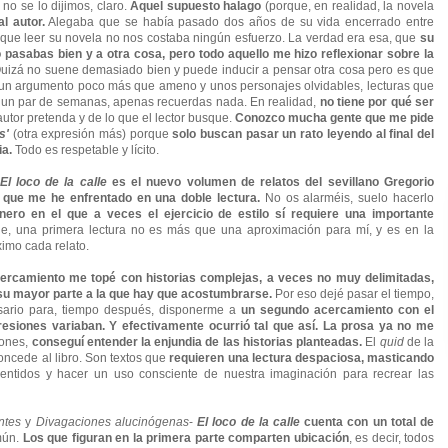
 no se lo dijimos, claro.
Aquel supuesto halago
(porque, en realidad, la novela
l autor.
Alegaba que se había pasado dos años de su vida encerrado entre
 que leer su novela no nos costaba ningún esfuerzo. La verdad era esa, que
su
 lo pasabas bien y a otra cosa, pero todo aquello me hizo reflexionar sobre la
izá no suene demasiado bien y puede inducir a pensar otra cosa pero es que
n un argumento poco más que ameno y unos personajes olvidables, lecturas que
 un par de semanas, apenas recuerdas nada. En realidad,
no tiene por qué ser
utor pretenda y de lo que el lector busque.
Conozco mucha gente que me pide
s'
(otra expresión más) porque
solo buscan pasar un rato leyendo al final del
ia.
Todo es respetable y lícito.
El loco de la calle
es el nuevo volumen de relatos del sevillano Gregorio
 que me he enfrentado en una doble lectura.
No os alarméis, suelo hacerlo
ero en el que a veces el ejercicio de estilo sí requiere una importante
, una primera lectura no es más que una aproximación para mí, y es en la
imo cada relato.
ercamiento me topé con historias complejas, a veces no muy delimitadas,
u mayor parte a la que hay que acostumbrarse.
Por eso d
ejé pasar el tiempo,
cesario para, tiempo después, disponerme a
un segundo acercamiento con el
esiones variaban. Y efectivamente ocurrió tal que así. La prosa ya no me
iones,
conseguí entender la enjundia de las historias planteadas.
El
quid
de la
concede al libro. Son textos que
requieren una lectura despaciosa, masticando
sentidos y hacer un uso consciente de nuestra imaginación para recrear las
ntes
y
Divagaciones alucinógenas
-
El loco de la calle
cuenta con un total de
mún.
Los que figuran en la primera parte comparten ubicación
, es decir, todos