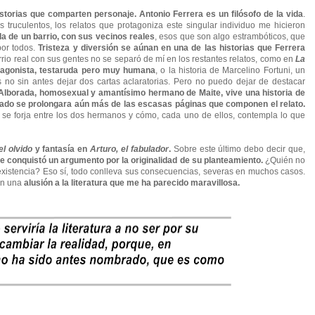
torias que comparten personaje. Antonio Ferrera es un filósofo de la vida
.
s truculentos, los relatos que protagoniza este singular individuo me hicieron
ida de un barrio, con sus vecinos reales
, esos que son algo estrambóticos, que
por todos.
Tristeza y diversión se aúnan en una de las historias que Ferrera
rrio real con sus gentes no se separó de mí en los restantes relatos, como en
La
otagonista, testaruda pero muy humana
, o la historia de Marcelino Fortuni, un
 no sin antes dejar dos cartas aclaratorias. Pero no puedo dejar de destacar
Alborada, homosexual y amantísimo hermano de Maite, vive una historia de
ado se prolongara aún más de las escasas páginas que componen el relato.
 se forja entre los dos hermanos y cómo, cada uno de ellos, contempla lo que
el olvido
y fantasía en
Arturo, el fabulador
.
Sobre este último debo decir que,
e conquistó un argumento por la originalidad de su planteamiento.
¿Quién no
existencia? Eso sí, todo conlleva sus consecuencias, severas en muchos casos.
on una
alusión a la literatura que me ha parecido maravillosa.