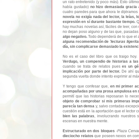
un rato entretenido (y poco más). Esto último
había gustado)
no hizo demasiada gracia a
cuatro paredes para que ahora le dijéramos
novela no exigía nada del lector, la leías,
expresión en sí durante bastante tiempo.
Qu
hay muchas novelas así, fáciles de leer, co
no dejan poso alguno y de las que, pasadas
algo negativo.
Todo dependerá de lo que el a
alguna recomendación de
'lecturas ligerita
día, sin complicarse demasiado la existenc
No es el caso del libro que os traigo hoy.
Verdugo, un compendio de historias a las
cuando se trata de relatos pues
es un gén
implicación por parte del lector.
De ahí que
segunda vuelta donde intento exprimir al máx
Y tengo que confesar que,
en mi primer ac
acompañadas por una prosa ampulosa en s
permití que las historias reposaran lo ne
objeto de comprobar si mis primeras impr
parecía tan densa
y, salvo contadas excepc
cuestión está en la aportación que el lector 
bien las palabras
, involucrando nuestros 
escenas en nuestra mente.
Estructurado en dos bloques
-
Plaza Cerva
dieciocho relatos
que poseen nexos en co