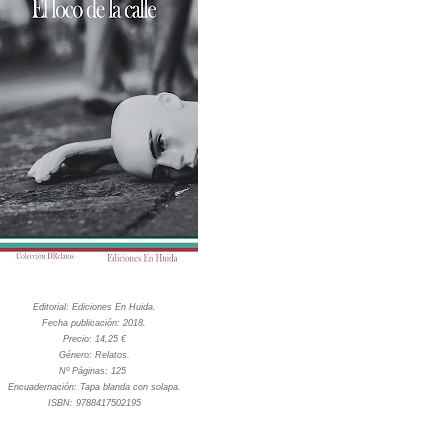
Editorial: Ediciones En Huida.
Fecha publicación: 2018.
Precio: 14,25 €
Género: Relatos.
Nº Páginas: 125
Encuadernación: Tapa blanda con solapa.
ISBN: 9788417502195