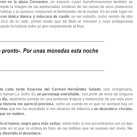
rren en la plaza Cervantes
, un espacio cuyas transformaciones también se
 repite la imagen de las ajedrezadas sombras de las ramas de unos plataneros
istóbal y su quiosco componen el termómetro de la ciudad. Es en este lugar en
o con túnica blanca y máscara de caolín
, un ser extraño, como venido de otro
 loco de la calle
, primer relato que da título al volumen y cuyo protagonista
ndo la historia sufre un giro sorprendente al final.
da cada tarde
Azucena del Carmen Hernández Salado
, una octogenaria,
os llaman
La Seño.
Es
un personaje entrañable
,
'con porte de reina de ninguna
 día,
dejándola sumida en una profunda tristeza y melancolía de por vida pero
a historia me pareció preciosa
, como un cuento en el que no siempre hay un
rista
que me ha recordado a mis veranos de infancia y
un desenlace
circular,
que se repiten.
ién el humor, negro para más señas
, sobre todo si nos encontramos con un tipo
ente en el que la víctima es fruto de las tortillas que se vuelven del revés. Me
 divertido el desenlace.