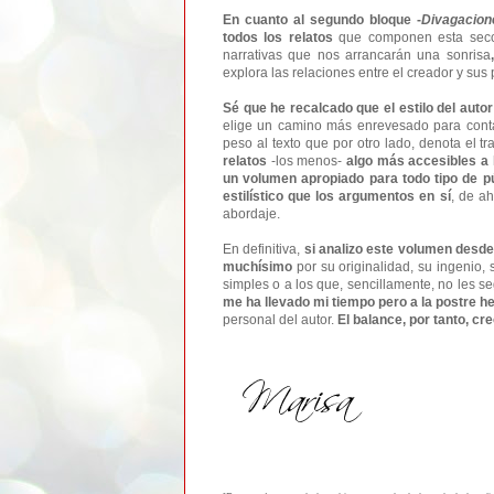
En cuanto al segundo bloque -
Divagacion
todos los relatos
que componen esta sec
narrativas que nos arrancarán una sonrisa
explora las relaciones entre el creador y sus
Sé que he recalcado que el estilo del auto
elige un camino más enrevesado para contar 
peso al texto que por otro lado, denota el t
relatos
-los menos-
algo más accesibles a 
un
volumen apropiado para todo tipo de pú
estilístico que los argumentos en sí
, de a
abordaje.
En definitiva,
si analizo este volumen desde
muchísimo
por su originalidad, su ingenio
simples o a lo
s que, sencillamente, no les se
me ha llevado mi tiempo pero a la postre h
personal del autor.
El balance, por tanto, cre