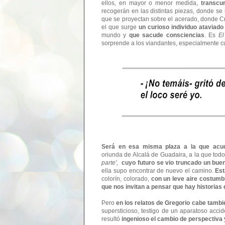
ellos, en mayor o menor medida,
transcu
recogerán en las distintas piezas, donde se
que se proyectan sobre el acerado, donde Cr
el que surge
un curioso individuo ataviad
mundo y
que sacude consciencias
. Es
El
sorprende a los viandantes, especialmente cua
Será en esa misma plaza a la que acu
oriunda de Alcalá de Guadaira, a la que tod
parte',
cuyo futuro se vio truncado un buen
ella supo encontrar de nuevo el camino.
Est
colorín, colorado,
con un leve aire costumb
que nos invitan a pensar que hay historias 
Pero
en los relatos de Gregorio cabe tamb
supersticioso, testigo de un aparatoso accid
resultó
ingenioso el cambio de perspectiva y