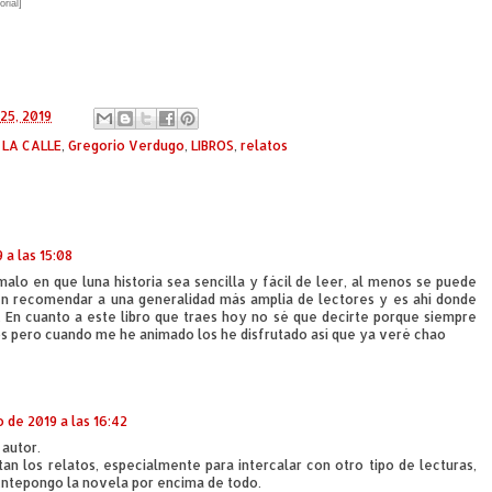
rial]
25, 2019
 LA CALLE
,
Gregorio Verdugo
,
LIBROS
,
relatos
 a las 15:08
alo en que luna historia sea sencilla y fácil de leer, al menos se puede
n recomendar a una generalidad más amplia de lectores y es ahí donde
. En cuanto a este libro que traes hoy no sé que decirte porque siempre
s pero cuando me he animado los he disfrutado así que ya veré chao
 de 2019 a las 16:42
 autor.
an los relatos, especialmente para intercalar con otro tipo de lecturas,
ntepongo la novela por encima de todo.