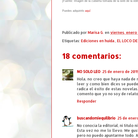
[Fuente: Imagen de la cubierta tomada de la web de la edito
Puedes adquirirlo
aquí
Publicado por
Marisa G.
en
viernes, enero 
Etiquetas:
Ediciones en huida.
,
EL LOCO DE
18 comentarios:
NO SOLO LEO
25 de enero de 2019
Hola, no creo que haya nada de m
leer y como bien dices se puede
radica el éxito de estas novelas
comento que yo no soy de relato
Responder
buscandomiequilibrio
25 de enero
No conocía la editorial, ni título ni
Esta vez no me lo llevo. Me gust
pero no puedo apuntarme todo. A