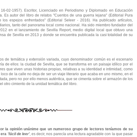
 16-02-1957). Escritor, Licenciado en Periodismo y Diplomado en Educación
. Es autor del libro de relatos "Cuentos de una guerra lejana" (Editorial Pura
los espejos enfrentados" (Editorial Seleer - 2016). Ha publicado artículos,
 diarios, tanto del panorama local como nacional. Ha sido miembro fundador del
012 en el lanzamiento de Sevilla Report, medio digital local que obtuvo una
nsa de Sevilla en 2013 y donde se encuentra publicada la casi totalidad de su
atos de temática y extensión variada, cuyo denominador común es el escenario
a de ellos: la ciudad de Sevilla, que se transforma en un paisaje idílico por el
es que viven unas historias propias, relativas a su identidad e intimidad, como
l loco de la calle no deja de ser un viaje literario que acaba en uno mismo, en el
estada, pero no por ello menos auténtica, que se cimenta sobre el armazón de los
el otro cimiento de la unidad temática del libro.
r la opinión unánime que un numeroso grupo de lectores teníamos de su
a era
'fácil de leer'
, es decir, nos parecía una lectura agradable con la que pasar