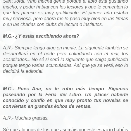
Sant Jordi. Vino mucha gente porque el libro está gustando
mucho, y poder hablar con los lectores y que te comenten lo
que les parece es muy gratificante. El primer año estaba
muy nerviosa, pero ahora me lo paso muy bien en las firmas
o en las charlas con clubs de lectura o institutos.
M.G.- ¿Y estás escribiendo ahora?
A.R.- Siempre tengo algo en mente. La siguiente también se
desarrollará en el norte pero colindando con el mar, los
acantilados... No sé si será la siguiente que salga publicada
porque tengo varias acumuladas. Así que ya se verá, eso lo
decidirá la editorial.
M.G.- Pues Ana, no te robo más tiempo. Sigamos
paseando por la Feria del Libro. Un placer haberte
conocido y confío en que muy pronto tus novelas se
conviertan en grandes éxitos de ventas.
A.R.- Muchas gracias.
Sé que algunos de los que asomáis por este espacio habéis