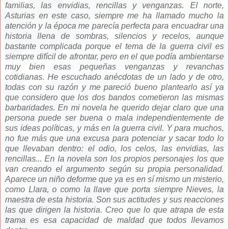
familias, las envidias, rencillas y venganzas. El norte,
Asturias en este caso, siempre me ha llamado mucho la
atención y la época me parecía perfecta para encuadrar una
historia llena de sombras, silencios y recelos, aunque
bastante complicada porque el tema de la guerra civil es
siempre difícil de afrontar, pero en el que podía ambientarse
muy bien esas pequeñas venganzas y revanchas
cotidianas. He escuchado anécdotas de un lado y de otro,
todas con su razón y me pareció bueno plantearlo así ya
que considero que los dos bandos cometieron las mismas
barbaridades. En mi novela he querido dejar claro que una
persona puede ser buena o mala independientemente de
sus ideas políticas, y más en la guerra civil. Y para muchos,
no fue más que una excusa para potenciar y sacar todo lo
que llevaban dentro: el odio, los celos, las envidias, las
rencillas... En la novela son los propios personajes los que
van creando el argumento según su propia personalidad.
Aparece un niño deforme que ya es en sí mismo un misterio,
como Llara, o como la llave que porta siempre Nieves, la
maestra de esta historia. Son sus actitudes y sus reacciones
las que dirigen la historia. Creo que lo que atrapa de esta
trama es esa capacidad de maldad que todos llevamos