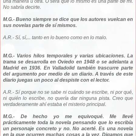
una manera u otra. O será que lo mismo es una parte de mí.
No sabría decirte.
M.G.- Bueno siempre se dice que los autores vuelcan en
sus novelas parte de sí mismos.
A.R.- Sí, sí,... tanto en lo bueno como en lo malo.
M.G.- Varios hilos temporales y varias ubicaciones. La
trama se desarrolla en Oviedo en 1948 o se adelanta a
Madrid en 1936. En Valladolid también trascurre parte
del argumento por medio de un diario. A través de este
diario juegas un poco al despiste con el lector.
A.R.- Sí porque no se sabe ni cuándo se escribe, ni por qué,
ni quién lo escribe, no quería dar ninguna pista. Creo que
verdaderamente ahí estaba el misterio principal.
M.G.- De hecho yo me equivoqué. Me llevé
prácticamente toda la novela pensando que lo escribía
un personaje concreto y no. No acerté. Es una novela
en la que ocurren muchas cosas a la vez. Digamos que