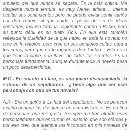
amuleto del que nunca se separa. Es la más crítica. Me
despierta mucha ternura, es muy fuerte, arisca…, intenta
ocultar sus sentimientos pero no puede evitar sentir cariño
por don Toribio, al que cuida, a pesar de ser de ideas
contrarias; incluso termina cogiéndole cariño a Pablo, pero
su punto débil es su nieto Xicu. En ella está también
reflejada la dualidad de la que hablo en toda la novela: no
cree en la religión, pero cree en sus amuletos celtas, odia a
los curas, pero que no le toquen a don Toribio… Ella es la
que tiene la clave, o la llave, de todos los secretos. Es un
personaje fundamental aunque durante toda la novela pasa
un poco desapercibida.
M.G.- En cuanto a Llara, es una joven discapacitada, la
sobrina de un sepulturero... ¿Tiene algo que ver este
personaje con otra de tus novela?
A.R.- Era un guiño a 'La hija del sepulturero'. No se parecen
mucho aunque las dos tienen un aire misterioso. Es un tipo
de personaje que me gusta. Siempre me han atraído esas
personalidades que encarnan el misterio, que son etéreas y
por eso creo que siempre los incorporo en mis novelas de