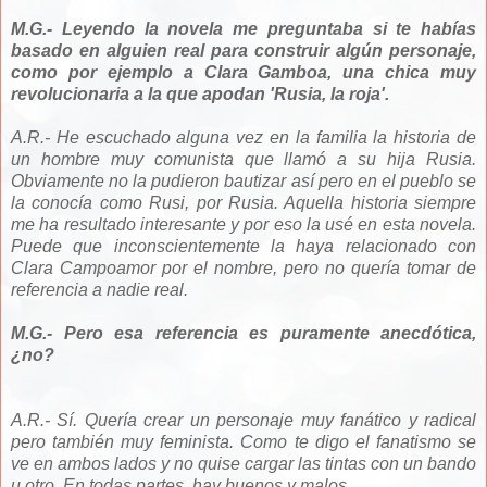
M.G.- Leyendo la novela me preguntaba si te habías
basado en alguien real para construir algún personaje,
como por ejemplo a Clara Gamboa, una chica muy
revolucionaria a la que apodan 'Rusia, la roja'.
A.R.- He escuchado alguna vez en la familia la historia de
un hombre muy comunista que llamó a su hija Rusia.
Obviamente no la pudieron bautizar así pero en el pueblo se
la conocía como Rusi, por Rusia. Aquella historia siempre
me ha resultado interesante y por eso la usé en esta novela.
Puede que inconscientemente la haya relacionado con
Clara Campoamor por el nombre, pero no quería tomar de
referencia a nadie real.
M.G.- Pero esa referencia es puramente anecdótica,
¿no?
A.R.- Sí. Quería crear un personaje muy fanático y radical
pero también muy feminista. Como te digo el fanatismo se
ve en ambos lados y no quise cargar las tintas con un bando
u otro. En todas partes, hay buenos y malos.