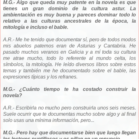
M.G.- Algo que queda muy patente en la novela es que
tienes un gran dominio de la cultura astur. La
ambientación es muy buena y pareces dominar todo lo
relativo a las culturas ancestrales de la época, la
mitología e incluso el bable.
A.R.- Me he tenido que documentar sí, pero de todos modos
mis abuelos paternos eran de Asturias y Cantabria. He
pasado muchos veranos en Galicia y a mí toda su cultura
me atrae mucho, todo lo referente al mundo celta, los
símbolos, la mitología. He leído diversos libros sobre estos
temas y también me he documentado sobre el bable, las
expresiones típicas y los refranes.
M.G.- ¿Cuánto tiempo te ha costado construir la
novela?
A.R.- Escribirla no mucho pero construirla unos seis meses.
Suele ocurrir que te documentas mucho sobre algo y al final
solo usas una mínima información, pero...
M.G.- Pero hay que documentarse bien que luego llegan
los lectores puntillosos y os pillan en un renuncio.