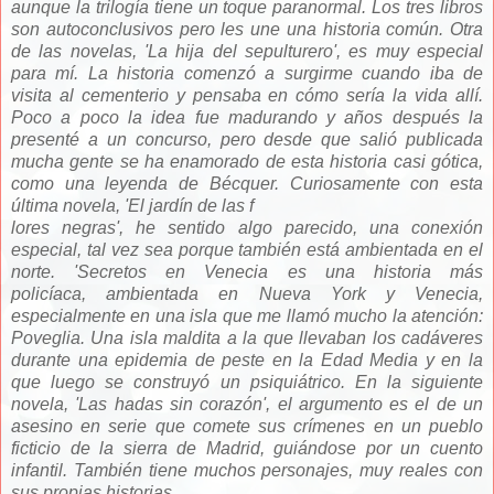
aunque la trilogía tiene un toque paranormal. Los tres libros
son autoconclusivos pero les une una historia común. Otra
de las novelas, 'La hija del sepulturero', es muy especial
para mí. La historia comenzó a surgirme cuando iba de
visita al cementerio y pensaba en cómo sería la vida allí.
Poco a poco la idea fue madurando y años después la
presenté a un concurso, pero desde que salió publicada
mucha gente se ha enamorado de esta historia casi gótica,
como una leyenda de Bécquer. Curiosamente con esta
última novela, 'El jardín de las f
lores negras', he sentido algo parecido, una conexión
especial, tal vez sea porque también está ambientada en el
norte. 'Secretos en Venecia es una historia más
policíaca, ambientada en Nueva York y Venecia,
especialmente en una isla que me llamó mucho la atención:
Poveglia. Una isla maldita a la que llevaban los cadáveres
durante una epidemia de peste en la Edad Media y en la
que luego se construyó un psiquiátrico. En la siguiente
novela, 'Las hadas sin corazón', el argumento es el de un
asesino en serie que comete sus crímenes en un pueblo
ficticio de la sierra de Madrid, guiándose por un cuento
infantil. También tiene muchos personajes, muy reales con
sus propias historias.