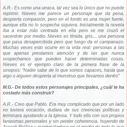
A.R.- Es como una urraca, tal vez sea lo único que no puede
reprimir. Nieves me parece un personaje que da pena,
despierta compasión, pero en el fondo es una mujer fuerte,
aunque ella no lo sospecha siquiera. Inicialmente la novela
iba a estar más centrada en ella pero se me cruzó el
sacerdote por medio. Nieves es tímida, gris,... una persona
que pasa desapercibida pero que luego da el campanazo.
Muchas veces esto ocurre en la vida real: personas a las
que apenas prestamos atención y de las que nunca
sospechamos que pueden hacer determinadas cosas.
Nieves es el ejemplo claro de la primera frase de la
sinopsis: “Nadie sabe de lo que somos capaces, hasta que
algo o alguien despierta al monstruo que llevamos dentro”
M.G.- De todos estos personajes principales, ¿cuál te ha
costado más construir?
A.R.- Creo que Pablo. Era muy complicado que por un lado
no tuviera vocación, dudara de sus creencias políticas y
terminara ayudando a la Iglesia. Y todo ello con sus propios
fantasmas personales y sin perder coherencia, huyendo de
Araceli Peláez y manteniéndose en el medio de todo lo que