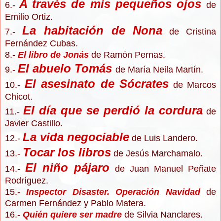
A través de mis pequeños ojos
6.-
de
Emilio Ortiz.
La habitación de Nona
7.-
de Cristina
Fernández Cubas.
8.-
El libro de Jonás
de Ramón Pernas.
El abuelo Tomás
9.-
de María Neila Martín.
El asesinato de Sócrates
10.-
de Marcos
Chicot.
El día que se perdió la cordura
11.-
de
Javier Castillo.
La vida negociable
12.-
de Luis Landero.
Tocar los libros
13.-
de Jesús Marchamalo.
El niño pájaro
14.-
de Juan Manuel Peñate
Rodríguez.
15.-
I
nspe
ctor Dis
aster.
Operación
Navidad
de
C
armen Fernández y Pa
blo M
atera.
16.-
Q
uién quiere ser madre
de Silvia Nanclares.