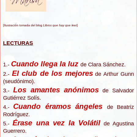
[
I
lustración tomad
a
del blog
Libros que hay que lee
r
]
LECTURAS
Cuando llega la luz
1.-
de Clara Sánchez.
El club de los mejores
2.-
de Arthur Gunn
(seudónimo).
Los amantes anónimos
3.-
de Salvador
Gutiérrez Solís.
Cuando éramos ángeles
4.-
de Beatriz
Rodríguez.
Érase una vez la Volátil
5.-
de Agustina
Guerrero.