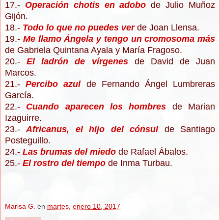
17.-
Op
eración c
hotis en adobo
de Julio Muñoz
Gijón.
18.-
Todo lo que no puedes ver
de
Joan Llensa.
19.-
Me llamo Ángela y tengo un cromoso
ma más
de Gabriela
Quintana Ayala y María Fragoso.
20.-
El ladr
ón de v
írgenes
de David
de Juan
Marcos.
21.-
P
erci
bo azul
de Fernando
Ángel Lumbreras
García.
22.-
Cuando aparecen los hombres
de Marian
I
zaguirre.
23.-
A
fricanus
, el hijo del cónsul
de Santia
go
Posteguillo.
24.-
Las br
umas del miedo
de Rafae
l Ábalos.
25.-
El rostro del tiempo
de Inma Turbau.
Marisa G.
en
martes, enero 10, 2017