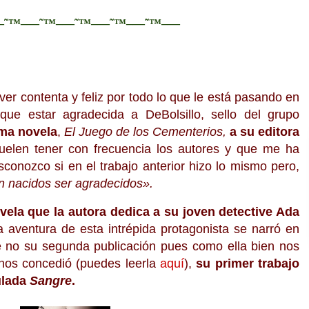
—˜™–—˜™–—˜™–—˜™–—˜™–—
ver contenta y feliz por todo lo que le está pasando en
e que estar agradecida a DeBolsillo, sello del grupo
ima novela
,
El Juego de los Cementerios,
a su editora
suelen tener con frecuencia los autores y que me ha
sconozco si en el trabajo anterior hizo lo mismo pero,
n nacidos ser agradecidos
»
.
ela que la autora dedica a su joven detective Ada
a aventura de esta intrépida protagonista se narró en
e no su segunda publicación pues como ella bien nos
 nos concedió (puedes leerla
aquí
),
su primer trabajo
ulada
Sangre
.