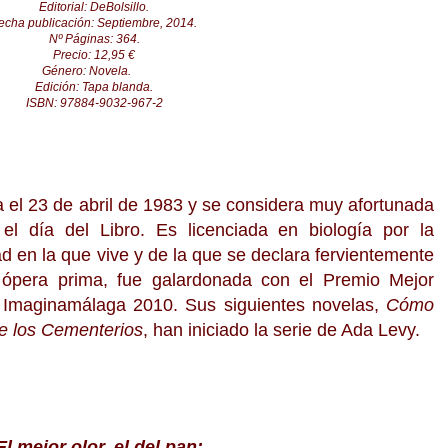
Editorial: DeBolsillo.
echa publicación: Septiembre, 2014.
Nº Páginas: 364.
Precio: 12,95 €
Género: Novela.
Edición: Tapa blanda.
ISBN:
97884-9032-967-2
a el 23 de abril de 1983 y se considera muy afortunada
el día del Libro. Es licenciada en biología por la
 en la que vive y de la que se declara fervientemente
 ópera prima, fue galardonada con el Premio Mejor
al Imaginamálaga 2010. Sus siguientes novelas,
Cómo
e los Cementerios
, han iniciado la serie de Ada Levy.
El mejor olor, el del pan;