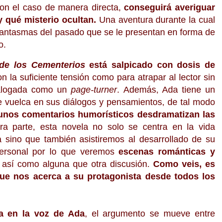
con el caso de manera directa,
conseguirá averiguar
 qué misterio ocultan.
Una aventura durante la cual
fantasmas del pasado que se le presentan en forma de
o.
de los Cementerios
está salpicado con dosis de
on la suficiente tensión como para atrapar al lector sin
talogada como un
page-turner
. Además, Ada tiene un
e vuelca en sus diálogos y pensamientos, de tal modo
unos comentarios humorísticos desdramatizan las
a parte, esta novela no solo se centra en la vida
a sino que también asistiremos al desarrollado de su
personal por lo que veremos
escenas románticas y
así como alguna que otra discusión.
Como veis, es
e nos acerca a su protagonista desde todos los
a en la voz de Ada
, el argumento se mueve entre