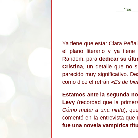
–—˜™–
Ya tiene que estar Clara Peñal
el plano literario y ya tien
Random, para
dedicar su últ
Cristina
, un detalle que no 
parecido muy significativo. De
como dice el refrán
«
Es de bie
Estamos ante la segunda nov
Levy
(recordad que la primer
Cómo matar a una ninfa
), qu
comentó en la entrevista que
fue una novela vampírica tit