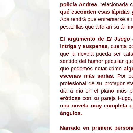
policía Andrea
, relacionada 
qué esconden esas lápidas y
Ada tendrá que enfrentarse a 
pesadillas que alteran su ánim
El argumento de
El Juego 
intriga y suspense
, cuenta c
que la novela pueda ser ca
sentido del humor peculiar qu
que podemos notar cómo
alg
escenas más serias.
Por otr
profesional de su protagonist
día a día en el plano más 
eróticas
con su pareja Hugo, 
una novela muy completa qu
ángulos.
Narrado en primera person