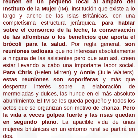
reúnen en un pequeño local al amparo del
Instituto de la Mujer
(IM), institución que existe a lo
largo y ancho de las Islas Británicas, con una
completísima estructura jerárquica,
para hablar
sobre el consorcio de la leche, la conservación
de las alfombras o los beneficios que aporta el
brócoli para la salud.
Por regla general,
son
reuniones tediosas
que no interesan absolutamente
a ninguna de las asistentes pero que aun así, creen
estar llevando a cabo una importante labor social.
Para Chris
(Helen Mirren)
y Annie
(Julie Walters)
estas reuniones son soporíferas
y más que
despertar interés sobre la elaboración de
mermeladas y dulces, las hunde en el más absoluto
aburrimiento. El IM se les queda pequeño y todos los
actos que se organizan son motivo de chanza.
Pero
la vida a veces golpea fuerte y las risas quedan
en segundo plano.
La apacible vida de unas
mujeres británicas en un entorno rural se partirá en
dos.