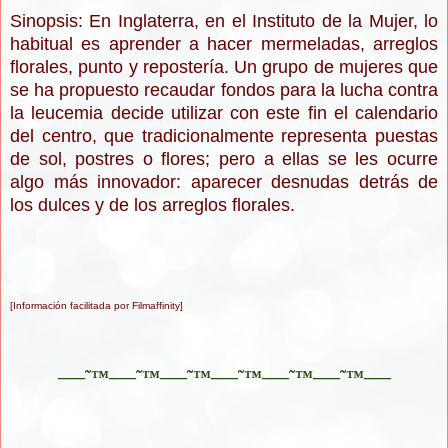
Sinopsis: En Inglaterra, en el Instituto de la Mujer, lo
habitual es aprender a hacer mermeladas, arreglos
florales, punto y repostería. Un grupo de mujeres que
se ha propuesto recaudar fondos para la lucha contra
la leucemia decide utilizar con este fin el calendario
del centro, que tradicionalmente representa puestas
de sol, postres o flores; pero a ellas se les ocurre
algo más innovador: aparecer desnudas detrás de
los dulces y de los arreglos florales.
[Información facilitada por Filmaffinity]
–—˜™–—˜™–—˜™–—˜™–—˜™–—˜™–—