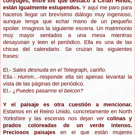
cónyuges, entre los que destaco a Cirian Hinds,
están igualmente estupendos.
Y aquí me paro para
haceros llegar un brevísimo diálogo muy ingenioso,
aunque tenga que echar mano de un pequeño
spoiler. Imaginos la siguiente escena. Un matrimonio
muy mayor sentados a una mesa mientras
desayunan y leen el periódico. Ella es una de las
chicas del calendario. Se cruzan las siguientes
frases:
El.-
Sales desnuda en el
Telegraph
, cariño.
Ella.
- Humm...
-responde ella sin apenas levantar la
vista de las páginas del periódico.
El.-
¿Puedes pasarme el beicon?
Y el paisaje es otra cuestión a mencionar.
Estamos en el Reino Unido, concretamente en North
Yorkshire y las escenas nos dejan ver
colinas y
prados coloreadas de un verde intenso.
Preciosos paisajes
en el que están mujeres