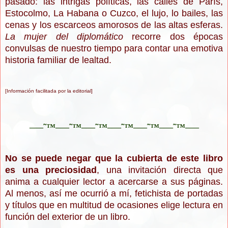
pasado: las intrigas políticas, las calles de París,
Estocolmo, La Habana o Cuzco, el lujo, lo bailes, las
cenas y los escarceos amorosos de las altas esferas.
La mujer del diplomático
recorre dos épocas
convulsas de nuestro tiempo para contar una emotiva
historia familiar de lealtad.
[Información facilitada por la editorial]
–—˜™–—˜™–—˜™–—˜™–—˜™–—˜™–—
No se puede negar que la cubierta de este libro
es una preciosidad
, una invitación directa que
anima a cualquier lector a acercarse a sus páginas.
Al menos, así me ocurrió a mí, fetichista de portadas
y títulos que en multitud de ocasiones elige lectura en
función del exterior de un libro.