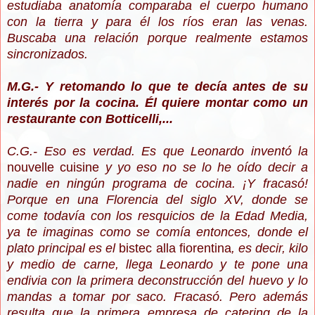
estudiaba anatomía comparaba el cuerpo humano
con la tierra y para él los ríos eran las venas.
Buscaba una relación porque realmente estamos
sincronizados.
M.G.- Y retomando lo que te decía antes de su
interés por la cocina. Él quiere montar como un
restaurante con Botticelli,...
C.G.- Eso es verdad. Es que Leonardo inventó la
nouvelle cuisine
y yo eso no se lo he oído decir a
nadie en ningún programa de cocina. ¡Y fracasó!
Porque en una Florencia del siglo XV, donde se
come todavía con los resquicios de la Edad Media,
ya te imaginas como se comía entonces, donde el
plato principal es el
bistec alla fiorentina
, es decir, kilo
y medio de carne, llega Leonardo y te pone una
endivia con la primera deconstrucción del huevo y lo
mandas a tomar por saco. Fracasó. Pero además
resulta que la primera empresa de catering de la