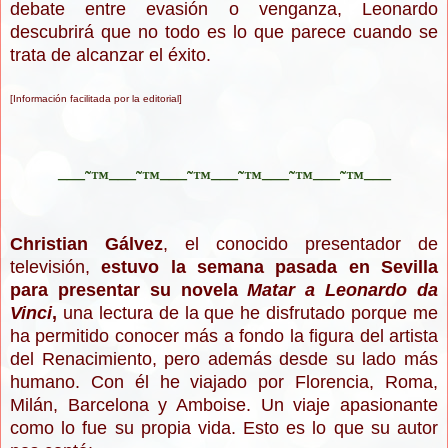
debate entre evasión o venganza, Leonardo
descubrirá que no todo es lo que parece cuando se
trata de alcanzar el éxito.
[Información facilitada por la editorial]
–—˜™–—˜™–—˜™–—˜™–—˜™–—˜™–—
Christian Gálvez
, el conocido presentador de
televisión,
estuvo la semana pasada en Sevilla
para presentar su novela
Matar a Leonardo da
Vinci
,
una lectura de la que he disfrutado porque me
ha permitido conocer más a fondo la figura del artista
del Renacimiento, pero además desde su lado más
humano. Con él he viajado por Florencia, Roma,
Milán, Barcelona y Amboise. Un viaje apasionante
como lo fue su propia vida. Esto es lo que su autor