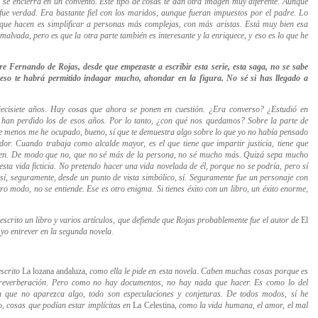
 se encierra en un convento. Este tipo de cosas te dan otra imagen muy diferente. Aunque
 fue verdad.
Era bastante fiel con los
maridos, aunque fueran impuestos por el padre. Lo
o que hacen es simplificar a personas más complejas, con más aristas. Está muy bien esa
alvada, pero es que la otra parte también es interesante y la enriquece, y eso es lo que he
e Fernando de Rojas, desde que empezaste a escribir esta serie, esta saga, no se sabe
, eso te habrá permitido indagar mucho, ahondar en la figura. No sé si has llegado a
cisiete años. Hay cosas que ahora se ponen en cuestión. ¿Era converso? ¿Estudió en
 han perdido los de esos años. Por lo tanto, ¿con qué nos quedamos? Sobre l
a parte de
que menos me he ocupado, bueno, sí que te demuestra algo sobre lo que yo no había pensado
idor.
Cuando trabaja como alcalde mayor, es el que tiene que impartir justicia, tiene que
tamen. De modo que no, que no sé más de la persona, no sé mucho más. Quizá sepa mucho
esta vida ficticia. No pretendo hacer una vida novelada de él, porque no se podría, pero sí
 así, seguramente, desde un punto de vista simbólico, sí. Seguramente fue un personaje con
tro modo, no se entiende. Ese es otro enigma. Si tienes éxito con un libro, un éxito enorme,
scrito un libro y varios artículos, que defiende que Rojas probablemente fue el autor de
El
 yo entrever en la segunda novela.
escrito
La lozana andaluza
, como ella le pide en esta novela. Caben muchas cosas porque es
reverberación. Pero como no hay documentos, no hay nada que hacer. Es como lo del
a que no aparezca algo,
todo son especulaciones y conjeturas. De todos modos, sí he
o, cosas que podían estar implícitas en
La Celestina
, como la vida humana, el amor, el mal