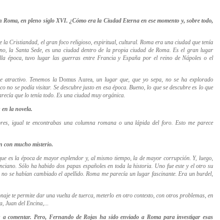
 Roma, en pleno siglo XVI. ¿Cómo era la Ciudad Eterna en ese momento y, sobre todo,
 la Cristiandad, el gran foco religioso, espiritual, cultural. Roma era una ciudad que tenía
no, la Santa Sede, es una ciudad dentro de la propia ciudad de Roma.
Es el gran lugar
la época, tuvo lugar las guerras entre Francia y España por el reino de Nápoles o el
de atractivo. Tenemos la
Domus Aurea
, un lugar que, que yo sepa, no se ha explorado
co no se podía visitar. Se descubre justo en esa época. Bueno, lo que se descubre es lo que
arecía que lo tenía todo. Es una ciudad muy orgánica.
en la novela.
bres, igual te encontrabas una columna romana o una lápida del foro. Esto me parece
ón con mucho misterio.
 que es la época de mayor esplendor y, al mismo tiempo, la de mayor corrupción. Y, luego,
nciano. Sólo
ha habido dos papas españoles en toda la historia. Uno fue este y el otro su
ía no se habían cambiado el apellido.
Roma me parecía un lugar fascinante.
Era un burdel,
onaje te permite dar una vuelta de tuerca
, meterlo en otro contexto, con otros problemas, en
 Juan del Encina,...
 a comentar. Pero,
Fernando de Rojas ha sido enviado a Roma para investigar esas