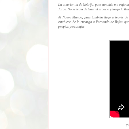
La anterior, la de Nebrija, pues también me trajo a
Jorge. No se trata de tener el espacio y luego lo lle
Al Nuevo Mundo, pues también llego a través de 
establece. Se le encarga a Fernando de Rojas que 
propios personajes.
[S