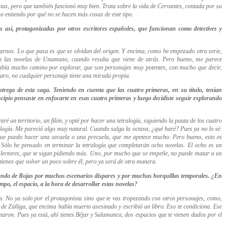
as, pero que también funcionó muy bien. Trata sobre la vida de Cervantes, contada por su
o entiendo por qué no se hacen más cosas de este tipo.
 así, protagonizadas por otros
escritores españoles, que funcionan como detectives y
ñarnos. Lo que pasa es que se olvidan del origen. Y encima, como he
empezado otra serie,
las novelas de Unamuno, cuando resulta que viene de atrás. Pero bueno, m
e parece
abía mucho camino por explorar, que son personajes muy potentes, con mucho que decir,
aro, no cualquier personaje tiene una mirada propia.
ntrega
de esta saga. Teniendo en cuenta que las cuatro primeras, en su título, tenían
cipio pensaste en enfocarte en esas cuatro primeras y luego decidiste seguir explorando
ré un territorio, un filón, y opté por hacer una tetralogía, siguiendo la pauta de los cuatro
alogía. Me pareció algo muy natural.
Cuando salga la octava, ¿qué haré? Pues ya no lo sé.
í que puedo hacer una secuela o una precuela, que me apetece mucho. Pero bueno, esto es
 Sólo he pensado en terminar la tetralogía que completarán ocho novelas. El ocho es
un
 lectores, que te sigan pidiendo más. Uno, por mucho que se empeñe, no puede matar a un
l, tienes que volver un poco sobre él, pero ya será de otra manera.
ando de Rojas por muchos escenarios dispares y por muchas horquillas temporales. ¿En
iempo, el espacio, a la hora de desarrollar estas novelas?
s. No ya solo por el protagonista sino que te vas tropezando con otros personajes, como,
s de
Zúñiga
, que e
ncima había muerto asesinado y escribió un libro. Eso te condiciona. Ese
ataron. Pues ya está, ahí tienes Béjar y Salamanca, dos espacios que te vienen dados por el