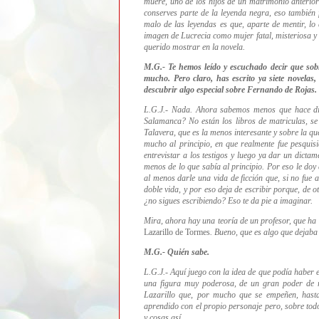
muere, uno de los hijos de un matrimonio anterior
conserves parte de la leyenda negra, eso también
malo de las leyendas es que, aparte de mentir, l
imagen de Lucrecia como mujer fatal, misteriosa y m
querido mostrar en la novela.
M.G.- Te hemos leído y escuchado decir que sobr
mucho. Pero claro, has escrito ya siete novelas
descubrir algo especial sobre Fernando de Rojas.
L.G.J.- Nada.
Ahora sabemos menos que hace die
Salamanca? No están los libros de matriculas, se
Talavera, que es la menos interesante y sobre la 
mucho al principio, en que realmente fue pesquis
entrevistar a los testigos y luego ya dar un dic
menos de lo que sabía al principio. Por eso le doy 
al menos darle una vida de
ficción que, si no fue
doble vida, y por eso deja de escribir porque, de o
¿no sigues escribiendo? Eso te da pie a imaginar.
Mira, ahora hay una teoría de un profesor, que ha e
Lazarillo de Tormes
. Bueno, que es algo que dejaba
M.G.-
Quién sabe.
L.G.J.- Aquí
juego con la idea de que podía haber 
una figura muy poderosa,
de un gran poder de 
Lazarillo que, por mucho que se empeñen, hast
aprendido con el propio personaje pero, sobre tod
y cosas así.