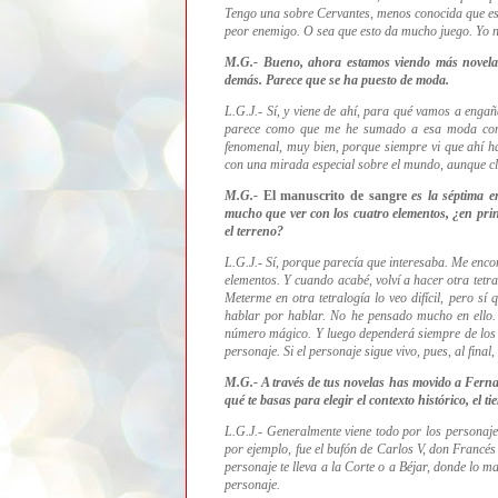
Tengo una sobre Cervantes, menos conocida que est
peor enemigo.
O sea que esto da mucho juego. Yo n
M.G.- Bueno, ahora estamos viendo más novelas
demás. Parece que se ha puesto de moda.
L.G.J.-
Sí, y viene de ahí, para qué vamos a enga
parece como que me he sumado a esa moda con 
fenomenal, muy bien, porque siempre vi que ahí h
con una mirada especial sobre el mundo, aunque cl
M.G.-
El manuscrito de sangre
es la séptima e
mucho que ver con los cuatro elementos, ¿en prin
el terreno?
L.G.J.- Sí, porque parecía que interesaba. Me encont
elementos. Y cuando acabé, volví a hacer otra tetr
Meterme en otra tetralogía lo veo difícil, pero s
hablar por hablar. No he pensado mucho en ello.
número mágico.
Y luego dependerá siempre de los
personaje. Si el personaje sigue vivo, pues, al fina
M.G.-
A través de tus novelas has movido a Fern
qué te basas para elegir el contexto histórico, el t
L.G.J.- Generalmente
viene
todo por los personaje
por ejemplo,
fue el bufón de Carlos V, don Francé
personaje te lleva a la Corte o a Béjar, donde lo m
personaje.