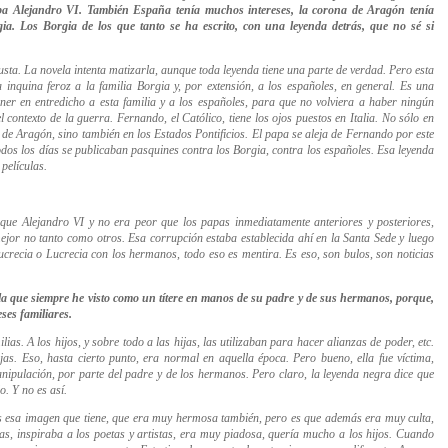
apa Alejandro VI. También España tenía muchos intereses, la corona de Aragón tenía
a. Los Borgia de los que tanto se ha escrito, con una leyenda detrás, que no sé si
ta. La novela intenta matizarla, aunque toda leyenda tiene una parte de verdad. Pero esta
a inquina feroz a la familia Borgia y, por extensión, a los españoles, en general. Es una
er en entredicho a esta familia y a los españoles, para que no volviera a haber ningún
 contexto de la guerra. Fernando, el Católico, tiene los ojos puestos en Italia. No sólo en
 de Aragón, sino también en los Estados Pontificios. El papa se aleja de Fernando por este
todos los días se publicaban pasquines contra los Borgia, contra los españoles. Esa leyenda
 películas.
rque Alejandro VI y no era peor que los papas inmediatamente anteriores y posteriores,
mejor no tanto como otros. Esa corrupción estaba establecida ahí en la Santa Sede y luego
Lucrecia o Lucrecia con los hermanos, todo eso es mentira. Es eso, son bulos, son noticias
a que siempre he visto
como un títere en manos de su padre y de sus hermanos, porque,
eses familiares.
ias. A los hijos, y sobre todo a las hijas, las utilizaban para hacer alianzas de poder, etc.
jas. Eso, hasta cierto punto, era normal en aquella época. Pero bueno, ella fue víctima,
anipulación, por parte del padre y de los hermanos. Pero claro, la leyenda negra dice que
o. Y no es así.
 es esa imagen que tiene, que era muy hermosa también, pero es que además era muy culta,
istas, inspiraba a los poetas y artistas, era muy piadosa, quería mucho a los hijos. Cuando