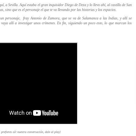
quí, a Sevilla. Aquí estaba el gran inquisidor Diego de Dez
a
y lo llevo ahí, al castillo de San
nas, sino que es el personaje el que te va llevando por las historias y los espacios.
un personaje, fray Antonio de Zamora, que se va de Salamanca a las Indias, y allí se
vaya allí a investigar unos crímenes. En fin, siguiendo un poco esto, lo que marcan los
i prefieres oír nuestra conversación, dale al play]