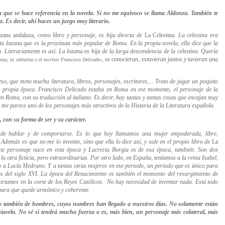
la que se hace referencia en la novela. Si no me equivoco se llama
Aldonza. También te
ra. Es decir, ahí haces un juego muy literario.
ozana andaluza
, como libro y personaje, es hija directa de
La Celestina
. La celestina era
sta lozana que es la prostituta más popular de Roma. En la propia novela, ella dice que la
. Literariamente es así. La lozana es hija de la larga descendencia de la celestina. Quería
, se conocieran, estuvieran juntos y tuvieran una
onza, la celestina y el escritor Francisco Delicado-
so, que meto mucha literatura, libros, personajes, escritores,... Trato de jugar un poquito
a propia época.
Francisco Delicado estaba en Roma en ese momento, el personaje de la
en Roma, con su traducción al italiano. Es decir, hay tantas y tantas cosas que encajan muy
me parece uno de los personajes más atractivos de la Historia de la Literatura española.
, con su forma de ser y su carácter.
 de hablar y de comportarse. Es lo que
hoy llamamos una mujer empoderada, libre,
Además es que no me lo invento, sino que ella lo dice así, y sale en el propio libro de
La
ste personaje nace en esta época y Lucrecia Borgia es de esa época, también. Son dos
a otra ficticia, pero extraordinarias. Por otro lado, en España, teníamos a la reina Isabel,
, o a Lucía Medrano. Y a tantas otras mujeres en ese periodo, un periodo que es único para
ios del siglo XVI. La época del Renacimiento es también el momento del resurgimiento de
tantes en la corte de los Reyes Católicos.
No hay necesidad de inventar nada. Está todo
 para que quede armónico y coherente.
 también de hombres, cuyos nombres han llegado a nuestros días. No solamente están
avelo. No sé si tendrá mucha fuerza o es, más bien, un personaje más colateral, más