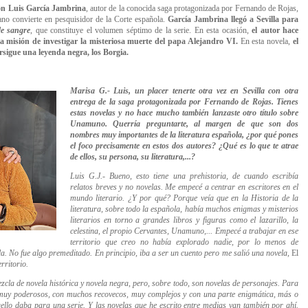
con
Luis García Jambrina
, autor de la conocida saga protagonizada por Fernando de Rojas,
rano convierte en pesquisidor de la Corte española.
García Jambrina llegó a Sevilla para
de sangre
, que constituye el volumen séptimo de la serie. En esta ocasión,
el autor hace
 misión de investigar la misteriosa muerte del papa Alejandro VI.
En esta novela,
el
ersigue una leyenda negra, los Borgia.
Marisa G.- Luis, un placer tenerte otra vez en Sevilla con otra
entrega de la saga protagonizada por Fernando de Rojas. Tienes
estas novelas y no hace mucho también lanzaste otro título sobre
Unamuno. Querría preguntarte, al margen de que son dos
nombres muy importantes de la literatura española, ¿por qué pones
el foco precisamente en estos dos autores? ¿Qué es lo que te atrae
de ellos, su persona, su literatura,...?
Luis G.J.- B
ueno, esto tiene una prehistoria, de cuando escribía
relatos breves y no novelas. Me empecé a centrar en escritores en el
mundo literario.
¿Y por qué? Porque veía que en la Historia de la
literatura, sobre todo la española, había muchos enigmas y misterios
literarios en torno a grandes libros y figuras como el lazarillo, la
celestina, el propio Cervantes, Unamuno,... Empecé a trabajar en ese
territorio que creo no había explorado nadie, por lo menos de
a. No fue algo premeditado. En principio, iba a ser un cuento pero me salió una novela,
El
rritorio.
ezcla de novela histórica y novela negra, pero,
sobre todo, son novelas de personajes. Para
 muy poderosos, con muchos recovecos, muy complejos y con una parte enigmática, más o
ello daba para una serie. Y las novelas que he escrito entre medias van también por ahí.