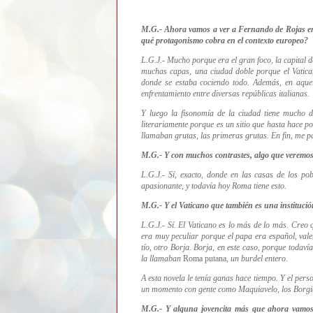
M.G.- Ahora vamos a ver a Fernando de Rojas en
qué protagonismo cobra en el contexto europeo?
L.G.J.- Mucho porque era el gran foco, la capital de
muchas capas, una ciudad doble porque el Vatica
donde se estaba cociendo todo. Además, en aquel
enfrentamiento
entre diversas repúblicas italianas.
Y luego la fisonomía de la ciudad tiene mucho 
literariamente porque es un sitio
que hasta hace po
llamaban grutas, las primeras grutas. En fin, me p
M.G.- Y con muchos contrastes, algo que veremos 
L.G.J.- Sí, exacto,
donde en las casas de los po
apasionante, y todavía hoy Roma tiene esto.
M.G.- Y el Vaticano que también es una instituci
L.G.J.- Sí. El Vaticano es lo más de lo más. Creo
era muy peculiar porque el papa era español, vale
tío, otro Borja. Borja, en este caso, porque todav
la llamaban
Roma putana
, un burdel entero.
A esta novela le tenía ganas hace tiempo. Y el pers
un momento con gente como Maquiavelo, los Borgia,
M.G.- Y alguna jovencita más que ahora vamos