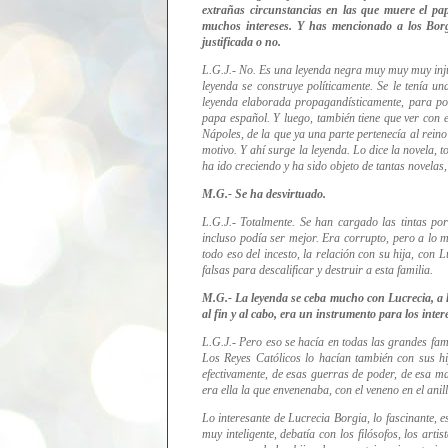
extrañas circunstancias en las que muere el p
muchos intereses. Y has mencionado a los Borgi
justificada o no.
L.G.J.- No. Es una leyenda negra muy muy muy injus
leyenda se construye políticamente. Se le tenía un
leyenda elaborada propagandísticamente, para pon
papa español. Y luego, también tiene que ver con el
Nápoles, de la que ya una parte pertenecía al reino
motivo. Y a
hí surge la leyenda. Lo dice la novela, 
ha ido creciendo y ha sido objeto de tantas novelas,
M.G.- Se ha desvirtuado.
L.G.J.- Totalmente. S
e han cargado las tintas po
incluso podía ser mejor. Era corrupto, pero a lo 
todo eso del incesto, la relación con su hija, con 
falsas para descalificar y destruir a esta familia.
M.G.- La leyenda se ceba mucho con Lucrecia, a l
al fin y al cabo, era un instrumento para los inter
L.G.J.- Pero eso se hacía en todas las grandes famil
Los
Reyes Católicos lo hacían también con sus hi
efectivamente, de esas guerras de poder, de esa m
era ella la que
envenenaba, con el veneno en el anill
Lo interesante de Lucrecia Borgia, lo fascinante,
muy inteligente, debatía con los filósofos, los art