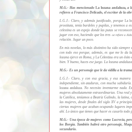
M.G.- Has mencionado
La lozana andaluza
, a 
refieres a Francisco Delicado, el escritor de la ob
L.G.J.- Claro, y además justificado, porque
La l
prostituta, tenía burdeles y pupilas, y tenemos a e
celestina es un espejo donde las putas se reconocen
jugar con eso, haciendo que los tres
-se refiere a Ald
relación. Jugar un poco.
En mis novelas, lo más distintivo ha sido siempre e
con todo eso porque, además, es que me lo da l
lozana ejerce en Roma, y
La Celestina
era un éxito 
bien. Y bueno, haces ese juego.
La lozana andaluza 
M.G.- Es un personaje que le da vidilla a la trama
L.G.J.- Claro, y con esa gracia, y esa manera
independiente, sin ataduras, con mucha sabiduría. 
lozana andaluza
. N
o necesito inventarme nada. E
mujeres a
bsolutamente extraordinarias. Una real y l
la Católica, teníamos a Beatriz Galindo, la latina
las mujeres, desde finales del siglo XV a princip
ciertas mujeres que acaban ocupando lugares impor
ahí. Lo único que tienes que hacer es casarlo todo
M.G.-
Una época de mujeres como Lucrecia, pero
los Borgia. También habrá otro personaje, Maqui
secundario.