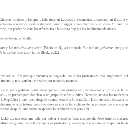
Ciencias Sociales y Lengua y Literatura en Educación Secundaria. Licenciado en Historia y
, colabora con varios medios digitales como blogger y youtuber desde su canal
La cuna de
ncia, sin perder de vista las referencias a la cultura pop y a los fenómenos de masas.
teneo Joven de Sevilla.
nuto
y
La madrina de guerra
(Ediciones B), así como de
Por qué los primeros emojis se
e ha salido todo esto?
(B de Block, 2022)
 traslada a 1936 para que vivamos la magia de una de las profesiones más importantes del
ocimiento y nos ayudan a cruzarlas por nosotros mismos.
e la sierra gaditana donde desempeñará, por primera vez, su vocación y profesión: la de
nos— se prepara para dar clase a un grupo de niños y niñas. Nerviosa, repasa los modernos
 la República y que, poco después cuando estalle la Guerra Civil, la condenarán. Acusada de
ula durante la dictadura, convirtiéndose en una de las víctimas de un proceso que afectó a un
ta años después, una visita inesperada lo cambiará todo para Lali.
e luchó durante toda una vida por volver a enseñar. Con esta novela, José Antonio Lucero,
drina de guerra, rinde homenaje a su profesión y vocación, y nos demuestra que un buen