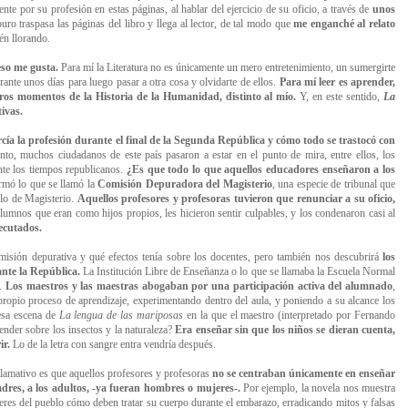
nte por su profesión en estas páginas, al hablar del ejercicio de su oficio, a través de
unos
ro traspasa las páginas del libro y llega al lector, de tal modo que
me enganché al relato
ién llorando.
so me gusta.
Para mí la Literatura no es únicamente un mero entretenimiento, un sumergirte
te unos días para luego pasar a otra cosa y olvidarte de ellos.
Para mí leer es aprender,
otros momentos de la Historia de la Humanidad, distinto al mío.
Y, en este sentido,
La
tivas.
ía la profesión durante el final de la Segunda República y cómo todo se trastocó con
nto, muchos ciudadanos de este país pasaron a estar en el punto de mira, entre ellos, los
nte los tiempos republicanos.
¿Es que todo lo que aquellos educadores enseñaron a los
rmó lo que se llamó la
Comisión Depuradora del Magisterio
, una especie de tribunal que
tulo de Magisterio.
Aquellos profesores y profesoras tuvieron que renunciar a su oficio,
alumnos que eran como hijos propios, les hicieron sentir culpables, y los condenaron casi al
ecutados.
isión depurativa y qué efectos tenía sobre los docentes, pero también nos descubrirá
los
nte la República.
La Institución Libre de Enseñanza o lo que se llamaba la Escuela Normal
n.
Los maestros y las maestras abogaban por una participación activa del alumnado
,
propio proceso de aprendizaje, experimentando dentro del aula, y poniendo a su alcance los
esa escena de
La lengua de las mariposas
en la que el maestro (interpretado por Fernando
nder sobre los insectos y la naturaleza?
Era enseñar sin que los niños se dieran cuenta,
ir.
Lo de la letra con sangre entra vendría después.
lamativo es que aquellos profesores y profesoras
no se centraban únicamente en enseñar
dres, a los adultos, -ya fueran hombres o mujeres-.
Por ejemplo, la novela nos muestra
jeres del pueblo cómo deben tratar su cuerpo durante el embarazo, erradicando mitos y falsas