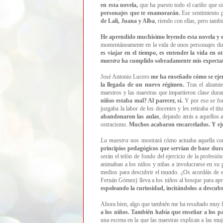
en esta novela,
que ha puesto todo el cariño que sie
personajes que te enamorarán.
Ese sentimiento pu
de Lali, Juana y Alba
, riendo con ellas, pero tamb
He aprendido muchísimo leyendo esta novela y e
momentáneamente en la vida de unos personajes duran
es viajar en el tiempo, es entender la vida en 
maestra
ha cumplido sobradamente mis expecta
José Antonio Lucero
me ha enseñado cómo se ejerc
la llegada de un nuevo régimen.
Tras el alzamie
maestros y las maestras que impartieron clase dura
niños estaba mal? Al parecer, sí.
Y por eso se fo
juzgaba la labor de los docentes y les retiraba el tí
abandonaron las aulas
, dejando atrás a aquellos 
ostracismo.
Muchos acabaron encarcelados. Y ej
La maestra
nos mostrará cómo actuaba aquella com
principios pedagógicos que servían de base dura
serán el telón de fondo del ejercicio de la profesió
animaban a los niños y niñas a involucrarse en su 
medios para descubrir el mundo. ¿Os acordáis de 
Fernán Gómez) lleva a los niños al bosque para apre
espoleando la curiosidad, incitándolos a descubr
Ahora bien, algo que también me ha resultado muy l
a los niños. También había que enseñar a los pa
una escena en la que las maestras explican a las mu