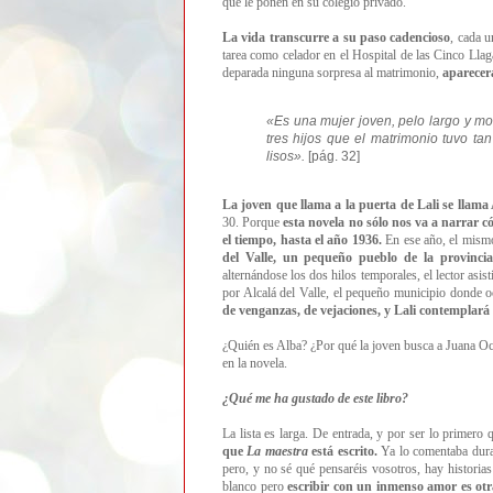
que le ponen en su colegio privado.
La vida transcurre a su paso cadencioso
, cada u
tarea como celador en el Hospital de las Cinco Llag
deparada ninguna sorpresa al matrimonio,
aparecer
«Es una mujer joven, pelo largo y mo
tres hijos que el matrimonio tuvo ta
lisos».
[pág. 32]
La joven que llama a la puerta de Lali se llama
30. Porque
esta novela no sólo nos va a narrar có
el tiempo, hasta el año 1936.
En ese año, el mismo 
del Valle, un pequeño pueblo de la provinci
alternándose los dos hilos temporales, el lector as
por Alcalá del Valle, el pequeño municipio donde oc
de venganzas, de vejaciones, y Lali contemplará 
¿Quién es Alba? ¿Por qué la joven busca a Juana Och
en la novela.
¿Qué me ha gustado de este libro?
La lista es larga. De entrada, y por ser lo primero 
que
La maestra
está escrito.
Ya lo comentaba duran
pero, y no sé qué pensaréis vosotros, hay historias
blanco pero
escribir con un inmenso amor es otr