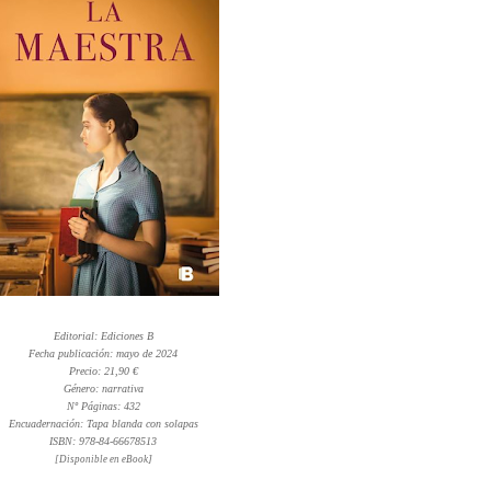
Editorial: Ediciones B
Fecha publicación: mayo de 2024
Precio: 21,90 €
Género: narrativa
Nº Páginas: 432
Encuadernación: Tapa blanda con solapas
ISBN: 978-84-66678513
]
[Disponible en eBook