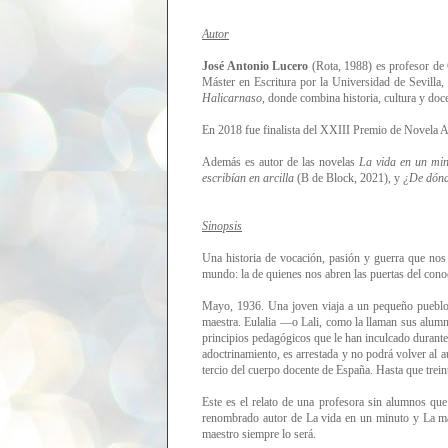
Autor
José Antonio Lucero
(Rota, 1988) es profesor de 
Máster en Escritura por la Universidad de Sevilla
Halicarnaso
, donde combina historia, cultura y doce
En 2018 fue finalista del XXIII Premio de Novela A
Además es autor de las novelas
La vida en un mi
escribían en arcilla
(B de Block, 2021), y
¿De dónd
Sinopsis
Una historia de vocación, pasión y guerra que nos
mundo: la de quienes nos abren las puertas del con
Mayo, 1936. Una joven viaja a un pequeño pueblo d
maestra. Eulalia —o Lali, como la llaman sus alum
principios pedagógicos que le han inculcado durante
adoctrinamiento, es arrestada y no podrá volver al a
tercio del cuerpo docente de España. Hasta que trein
Este es el relato de una profesora sin alumnos qu
renombrado autor de La vida en un minuto y La ma
maestro siempre lo será.