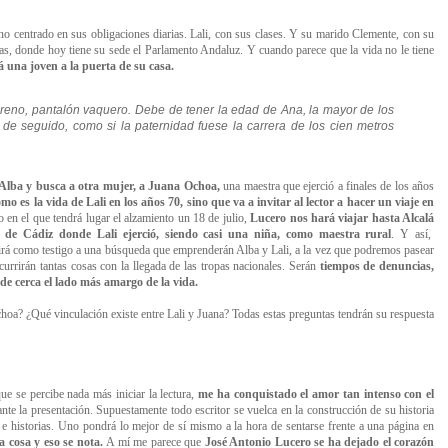
no centrado en sus obligaciones diarias. Lali, con sus clases. Y su marido Clemente, con su
as, donde hoy tiene su sede el Parlamento Andaluz. Y cuando parece que la vida no le tiene
á una joven a la puerta de su casa.
reno, pantalón vaquero. Debe de tener la edad de Ana, la mayor de los
n de seguido, como si la paternidad fuese la carrera de los cien metros
 Alba y busca a otra mujer, a Juana Ochoa,
una maestra que ejerció a finales de los años
mo es la vida de Lali en los años 70, sino que va a invitar al lector a hacer un viaje en
en el que tendrá lugar el alzamiento un 18 de julio,
Lucero nos hará viajar hasta Alcalá
a de Cádiz donde Lali ejerció, siendo casi una niña, como maestra rural
. Y así,
istirá como testigo a una búsqueda que emprenderán Alba y Lali, a la vez que podremos pasear
urrirán tantas cosas con la llegada de las tropas nacionales. Serán
tiempos de denuncias,
de cerca el lado más amargo de la vida.
oa? ¿Qué vinculación existe entre Lali y Juana? Todas estas preguntas tendrán su respuesta
que se percibe nada más iniciar la lectura,
me ha conquistado el amor tan intenso con el
te la presentación. Supuestamente todo escritor se vuelca en la construcción de su historia
 e historias. Uno pondrá lo mejor de sí mismo a la hora de sentarse frente a una página en
a cosa y eso se nota.
A mí me parece que
José Antonio Lucero se ha dejado el corazón