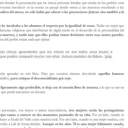
tó durante la presentación que las únicas personas letradas que existía en los pueblos eran
resante introducir en la novela un pasaje donde vemos a las maestras enseñando a las
liera del atraso, no sólo había que educar a las generaciones futuras sino también a la
 les inculcaba a los alumnos el respecto por la igualdad de sexos.
Nadie era mejor que
luencias religiosas que interfirieran de algún modo en el desarrollo de la personalidad del
 la maestra, y nadie más que ellos podían tomar decisiones entre esas cuatro paredes.
cura del pueblo tenían nada que opinar.
 las chicas aprenderéis que los chicos no son todos unos brutos e
 que podéis compartir mucho con ellas. Incluso partidos de fútbol».
[pág.
éis aprender en este libro. Dejo que vosotros mismos descubráis
aquellos famosos
 médico,
para extirpar el desconocidísimo gen rojo.
 ligeramente algo predecible, te deja con el corazón lleno de ternura,
a lo que se une un
o que puede marcarnos un docente.
 personajes, con mayor o menor trascendencia,
tres mujeres serán las protagonistas
 que vamos a conocer en dos momentos puntuales de su vida.
Por un lado, cuando es
archarse a Alcalá del Valle como maestra rural. Por otro lado, cuando es una mujer madura, con
cibo a Lali de forma distinta.
Aunque en los años 70 es una mujer felizmente casada,