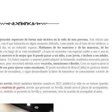
ejecución repercute de forma más incisiva en la vida de una persona.
Son oficios que
, con el que interactúa en algún momento delicado, como puede ser el caso de los médicos, o
 día, en un reducido espacio.
Hablamos de los maestros y de las maestras, de los
o a lo largo de tu vida estudiantil? ¿Acaso no recuerdas con especial cariño a uno o una en
 maestro es lo mejor que le puede pasar a un niño, a un joven, e incluso a un adulto.
ñanza. Un futuro maestro o maestra podrá adquirir la formación académica necesaria para la
clases, pero necesitará además tener
vocación, entusiasmo e ilusión.
Creo no equivocarme si
de eso para ejercer como enseñante.
El joven novelista de Rota (Cádiz) es profesor dentro
sor de secundaria, y sigue desarrollando la labor de transmisor de conocimiento a través de
ra novela.
Inició andadura literaria cuando en 2021 publicó
La vida en un minuto
(puedes
a madrina de guerra
, novela que presentó en Sevilla, donde tuve el placer de acompañarlo.
ayo, también se presentó en Sevilla y, nuevamente, tuve la ocasión de acompañar al autor.