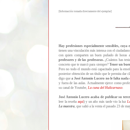
[Informa
ción tomada directamente del ejemplar]
Hay profesiones especialmente sensibles, cuya 
tienen una vinculación más intensa con el ciudadano
con quien comparten un buen puñado de horas al
profesores y de las profesoras.
¿Cuántos has tenid
concreto que te marcó para siempre?
Tener un buen
Pero no todo el mundo está capacitado para la ense
posterior obtención de un título que le permita dar 
digo que
a José Antonio Lucero no le falta nada 
y fuera de las aulas. Actualmente ejerce como profe
su canal de Youtube,
La cuna del Halicarnaso
.
José Antonio Lucero acaba de publicar su terce
leer la reseña
aquí
) y un año más tarde vio la luz
L
La maestra
, que salió a la venta el pasado 23 de m