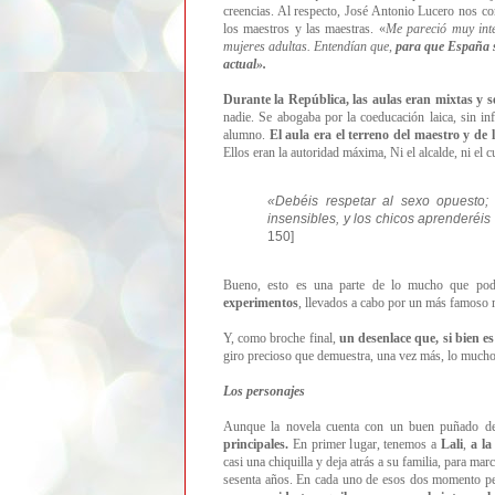
creencias. Al respecto, José Antonio Lucero nos con
los maestros y las maestras. «
Me pareció muy inte
mujeres adultas. Entendían que,
para que España sa
actual
»
.
Durante la República, las aulas eran mixtas y se
nadie. Se abogaba por la coeducación laica, sin inf
alumno.
El aula era el terreno del maestro y de
Ellos eran la autoridad máxima, Ni el alcalde, ni el 
«Debéis respetar al sexo opuesto;
insensibles, y los chicos aprenderéis
150]
Bueno, esto es una parte de lo mucho que podr
experimentos
, llevados a cabo por un más famoso
Y, como broche final,
un desenlace que, si bien es
giro precioso que demuestra, una vez más, lo much
Los personajes
Aunque la novela cuenta con un buen puñado de
principales.
En primer lugar, tenemos a
Lali
,
a la
casi una chiquilla y deja atrás a su familia, para m
sesenta años. En cada uno de esos dos momento per