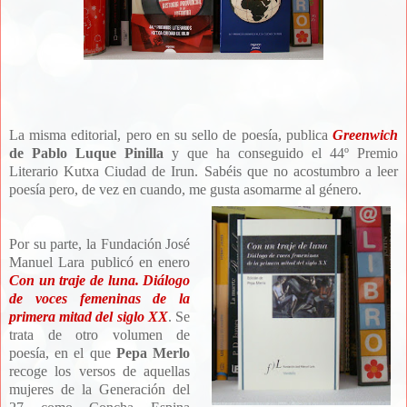
La misma editorial, pero en su sello de poesía, publica
Greenwich
de Pablo Luque Pinilla
y que ha conseguido el 44º Premio
Literario Kutxa Ciudad de Irun. Sabéis que no acostumbro a leer
poesía pero, de vez en cuando, me gusta asomarme al género.
Por su parte, la Fundación José
Manuel Lara publicó en enero
Con un traje de luna. Diálogo
de voces femeninas de la
primera mitad del siglo XX
. Se
trata de otro volumen de
poesía, en el que
Pepa Merlo
recoge los versos de aquellas
mujeres de la Generación del