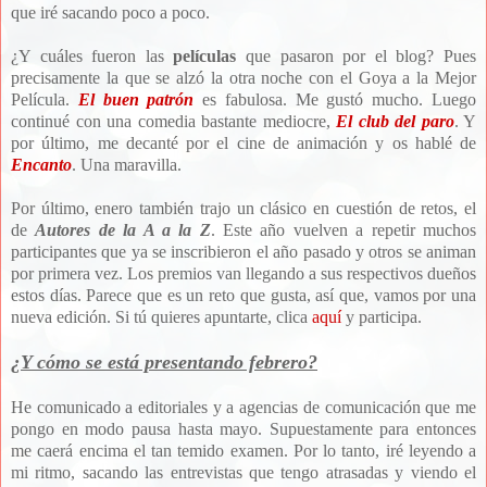
que iré sacando poco a poco.
¿Y cuáles fueron las
películas
que pasaron por el blog? Pues
precisamente la que se alzó la otra noche con el Goya a la Mejor
Película.
El buen patrón
es fabulosa. Me gustó mucho. Luego
continué con una comedia bastante mediocre,
El club del paro
. Y
por último, me decanté por el cine de animación y os hablé de
Encanto
. Una maravilla.
Por último, enero también trajo un clásico en cuestión de retos, el
de
Autores de la A a la Z
. Este año vuelven a repetir muchos
participantes que ya se inscribieron el año pasado y otros se animan
por primera vez. Los premios van llegando a sus respectivos dueños
estos días. Parece que es un reto que gusta, así que, vamos por una
nueva edición. Si tú quieres apuntarte, clica
aquí
y participa.
¿Y cómo se está presentando febrero?
He comunicado a editoriales y a agencias de comunicación que me
pongo en modo pausa hasta mayo. Supuestamente para entonces
me caerá encima el tan temido examen. Por lo tanto, iré leyendo a
mi ritmo, sacando las entrevistas que tengo atrasadas y viendo el