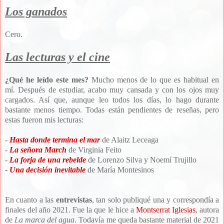
Los ganados
Cero.
Las lecturas y el cine
¿Qué he leído este mes?
Mucho menos de lo que es habitual en
mí. Después de estudiar, acabo muy cansada y con los ojos muy
cargados. Así que, aunque leo todos los días, lo hago durante
bastante menos tiempo. Todas están pendientes de reseñas, pero
estas fueron mis lecturas:
-
Hasta donde termina el mar
de Alaitz Leceaga
-
La señora March
de Virginia Feito
-
La forja de una rebelde
de Lorenzo Silva y Noemí Trujillo
-
Una decisión inevitable
de María Montesinos
En cuanto a las
entrevistas
, tan solo publiqué una y correspondía a
finales del año 2021. Fue la que le
hice a
Montserrat Iglesias
, autora
de
La marca del agua
. T
odavía me queda bastante material de 2021