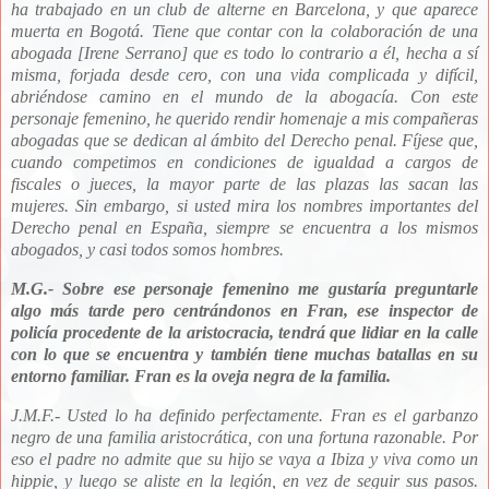
ha trabajado en un club de alterne en Barcelona, y que aparece
muerta en Bogotá. Tiene que contar con la colaboración de una
abogada [Irene Serrano] que es todo lo contrario a él, hecha a sí
misma, forjada desde cero, con una vida complicada y difícil,
abriéndose camino en el mundo de la abogacía. Con este
personaje femenino, he querido rendir homenaje a mis compañeras
abogadas que se dedican al ámbito del Derecho penal. Fíjese que,
cuando competimos en condiciones de igualdad a cargos de
fiscales o jueces, la mayor parte de las plazas las sacan las
mujeres. Sin embargo, si usted mira los nombres importantes del
Derecho penal en España, siempre se encuentra a los mismos
abogados, y casi todos somos hombres.
M.G.- Sobre ese personaje femenino me gustaría preguntarle
algo más tarde pero centrándonos en Fran, ese inspector de
policía procedente de la aristocracia, tendrá que lidiar en la calle
con lo que se encuentra y también tiene muchas batallas en su
entorno familiar. Fran es la oveja negra de la familia.
J.M.F.- Usted lo ha definido perfectamente. Fran es el garbanzo
negro de una familia aristocrática, con una fortuna razonable. Por
eso el padre no admite que su hijo se vaya a Ibiza y viva como un
hippie, y luego se aliste en la legión, en vez de seguir sus pasos.