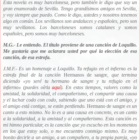
Esta novela es muy barcelonesa, pero también le digo que soy un
gran enamorado de Sevilla. Tengo grandísimos amigos en Sevilla,
y voy siempre que puedo. Como le digo, ustedes y nosotros tenemos
algo en común. Los sevillanos son andaluces y españoles, pero son
muy sevillanos. Los barceloneses somos catalanes y somos
españoles, pero somos muy barceloneses.
M.G.- Le entiendo. El título proviene de una canción de Loquillo.
Me gustaría que me aclarara usted por qué la elección de esa
canción, de esa estrofa.
J.M.F.- Es un homenaje a Loquillo. Tu refugio en el infierno es la
estrofa final de la canción
Hermanos de sangre
, que termina
diciendo
«
yo seré tu hermano de sangre y tu refugio en el
infierno
»
(puedes oírla
aquí
). En estos tiempos, valores como la
amistad, la solidaridad, el compañerismo, el compartir una causa
y el luchar codo con codo, sabiendo que uno está con el amigo, y
el amigo está contigo, se están perdiendo.
Hermano de sangre
es un
canto a esto mismo. No lo es a una causa en concreto, es un canto
a la solidaridad, a la amistad y al compañerismo. Esta canción es
mi himno particular, es la canción que yo escucho en los momentos
en los que estoy solo, o me encuentro conmigo mismo. Es muy
bonito decirle a un amigo, a un compañero, a tu propia pareja,
«
yo