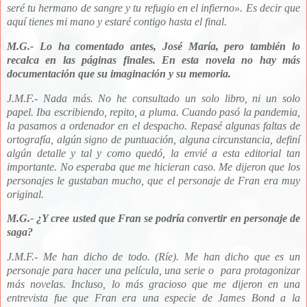
seré tu hermano de sangre y tu refugio en el infierno
»
. Es decir que
aquí tienes mi mano y estaré contigo hasta el final.
M.G.- Lo ha comentado antes, José María, pero también lo
recalca en las páginas finales. En esta novela no hay más
documentación que su imaginación y su memoria.
J.M.F.- Nada más. No he consultado un solo libro, ni un solo
papel. Iba escribiendo, repito, a pluma. Cuando pasó la pandemia,
la pasamos a ordenador en el despacho. Repasé algunas faltas de
ortografía, algún signo de puntuación, alguna circunstancia, definí
algún detalle y tal y como quedó, la envié a esta editorial tan
importante. No esperaba que me hicieran caso. Me dijeron que los
personajes le gustaban mucho, que el personaje de Fran era muy
original.
M.G.- ¿Y cree usted que Fran se podría convertir en personaje de
saga?
J.M.F.- Me han dicho de todo. (Ríe). Me han dicho que es un
personaje para hacer una película, una serie o para protagonizar
más novelas. Incluso, lo más gracioso que me dijeron en una
entrevista fue que Fran era una especie de James Bond a la