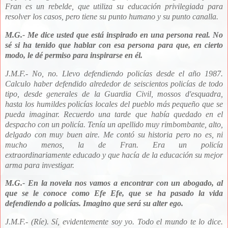
Fran es un rebelde, que utiliza su educación privilegiada para
resolver los casos, pero tiene su punto humano y su punto canalla.
M.G.- Me dice usted que está inspirado en una persona real. No
sé si ha tenido que hablar con esa persona para que, en cierto
modo, le dé permiso para inspirarse en él.
J.M.F.- No, no. Llevo defendiendo policías desde el año 1987.
Calculo haber defendido alrededor de seiscientos policías de todo
tipo, desde generales de la Guardia Civil, mossos d'esquadra,
hasta los humildes policías locales del pueblo más pequeño que se
pueda imaginar. Recuerdo una tarde que había quedado en el
despacho con un policía. Tenía un apellido muy rimbombante, alto,
delgado con muy buen aire. Me contó su historia pero no es, ni
mucho menos, la de Fran. Era un policía
extraordinariamente educado y que hacía de la educación su mejor
arma para investigar.
M.G.- En la novela nos vamos a encontrar con un abogado, al
que se le conoce como Efe Efe, que se ha pasado la vida
defendiendo a policías. Imagino que será su alter ego.
J.M.F.- (Ríe). Sí, evidentemente soy yo. Todo el mundo te lo dice.