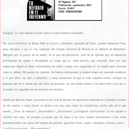
Sinopsis:
La vida requiere acción contra el aburrimiento intolerable.
Me llamo Francisco de Borja Alba de Lauria y Monforte, marqués de Gules, pueden llamarme Fran,
para abreviar, y soy, sí, soy, inspector del Cuerpo Nacional de Policía en la Jefatura de Barcelona.
Marqués por la gracia de mi padre; no es que me entusiasme, pero he de afirmar que mi educación
privilegiada me ayuda a desempeñar un cargo que es, cómo decirlo, una vocación. Pasé por una
temporada hippie en Ibiza aclarándome las ideas y luego otra temporada en la Legión para curtirme
como es debido. Me gustan las mujeres, los buenos restaurantes y, aunque tengo una marcada tendencia
a ir por libre, soy leal y cumplidor, y estoy convencido de que la vida requiere acción. Siempre he
pensado que en el mundo hay dos tipos de personas: los que hemos venido a no aburrirnos y los que sí
lo hacen; los segundos no me interesan en absoluto.
Desde que Mariela Vegas, prostituta en un club de alterne, ha aparecido asesinada en Colombia no paro
de dar vueltas a cómo hincar el diente a un caso que, como las estadísticas, oculta más de lo que
enseña. ¿Trata de blancas? ¿Narcotráfico? ¿Terrorismo? ¿Corrupción institucional? Si me ayudan a
resolver este caso, les prometo un paseo por los bajos y los altos fondos barceloneses y una visita
pormenorizada a la cocina del trabajo de policías, guardias civiles, espías, abogados, fiscales, jueces…
Y políticos corruptos. ¿Me acompañan?