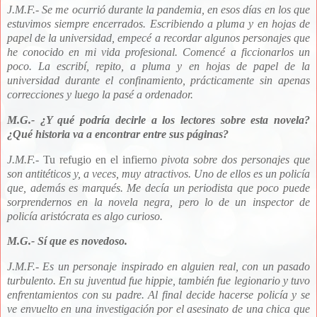
J.M.F.- Se me ocurrió durante la pandemia, en esos días en los que
estuvimos siempre encerrados. Escribiendo a pluma y en hojas de
papel de la universidad, empecé a recordar algunos personajes que
he conocido en mi vida profesional. Comencé a ficcionarlos un
poco. La escribí, repito, a pluma y en hojas de papel de la
universidad durante el confinamiento, prácticamente sin apenas
correcciones y luego la pasé a ordenador.
M.G.- ¿Y qué podría decirle a los lectores sobre esta novela?
¿Qué historia va a encontrar entre sus páginas?
J.M.F.-
Tu refugio en el infierno
pivota sobre dos personajes que
son antitéticos y, a veces, muy atractivos. Uno de ellos es un policía
que, además es marqués. Me decía un periodista que poco puede
sorprendernos en la novela negra, pero lo de un inspector de
policía aristócrata es algo curioso.
M.G.- Sí que es novedoso.
J.M.F.- Es un personaje inspirado en alguien real, con un pasado
turbulento. En su juventud fue hippie, también fue legionario y tuvo
enfrentamientos con su padre. Al final decide hacerse policía y se
ve envuelto en una investigación por el asesinato de una chica que