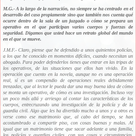
M.G.- A lo largo de la narración, no siempre se ha centrado en el
desarrollo del caso propiamente sino que también nos cuenta qué
ocurre dentro de la sala de un juzgado o cómo se prepara un
operativo en el que participan varios cuerpos y fuerzas de
seguridad. Digamos que usted hace un retrato global del mundo
en el que se mueve.
J.M.F.- Claro, piense que he defendido a unos quinientos policías,
a los que he conocido en momentos difíciles, cuando necesitan un
abogado. Para poder defenderlos tienes que entrar en las tripas de
los operativos, de las situaciones que ellos han vivido. En la
operación que cuento en la novela, aunque no es una operación
real, sí es un compendio de operaciones reales debidamente
trenzadas, que al lector le pueda dar una muy buena idea de cómo
se monta un operativo, de cómo es una investigación. Incluso voy
un poco más allá y arriesgo al contar las características de los
cuerpos, entrecruzando una investigación de la policía y de la
guardia civil. Algo que les ha divertido mucho a unos y a otros es
verse como ese matrimonio que, al cabo del tiempo, se han
acostumbrado a compartir piso, con cosas buenas y malas. Al
igual que un matrimonio tiene que sacar adelante a una familia,
los policías y guardias civiles, con sus cosas y circunstancias,