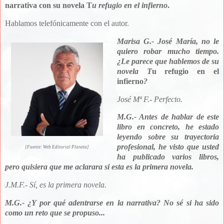
narrativa con su novela T
u refugio en el infierno
.
Hablamos telefónicamente con el autor.
Marisa G.- José María, no le
quiero robar mucho tiempo.
¿Le parece que hablemos de su
novela T
u refugio en el
infierno
?
José Mª F.- Perfecto.
M.G.- Antes de hablar de este
libro en concreto, he estado
leyendo sobre su trayectoria
profesional, he visto que usted
[Fuente: Web Editorial Planeta]
ha publicado varios libros,
pero quisiera que me aclarara si esta es la primera novela.
J.M.F.- Sí, es la primera novela.
M.G.- ¿Y por qué adentrarse en la narrativa? No sé si ha sido
como un reto que se propuso...