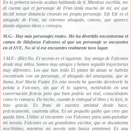
En la primera novela acabas hablando de ti. Mientras escribía, me
di cuenta que el personaje de Fran tenía mucho de mí, así que
decidí tomar distancia creando mi propio personaje. Efe Efe es el
abogado de Fran, un veterano abogado, canoso, que aparece
dando algunas ideas y consejos.
M.G.- Hay más personajes reales. Me ha divertido encontrarme el
cameo de Ildefonso Falcones al que un personaje se encuentra
en el AVE. No sé si ese encuentro realmente tuvo lugar.
J.M.F.- (Ríe) No. El secreto es el siguiente. Soy amigo de Falcones
desde muy niños. Somos muy amigos y hemos seguido trayectorias
muy diferentes. Los que han leído
El pintor de almas
se habrán
encontrado con un personaje, el abogado del anarquista, que se
llama José María Fuster. En esta novela he querido devolverle la
pelota a Falcones, sin que él lo supiera, metiéndolo en una
conversación ficticia pero que bien podría ser real, conociéndolo
como lo conozco. De hecho, cuando le entregué el libro y lo leyó, le
hizo gracia. Es fruto de nuestra amistad desde hace,
prácticamente, cuarenta años. Es un pequeño guiño que creo que
queda bien. Utilizo el encuentro con Falcones para auto-parodiar
mi novela. Falcones es un grandísimo escritor, que se documenta
muchísimo, mientras mi novela solo busca entretener. Es una