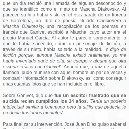
que un día recibió una llamada de alguien desconocido y
que se identificó como el nieto de
Mascha Diakovsky. Al
parecer, su hijo había visto en el escaparate de un librería
de Barcelona, un libro de poesía titulado
Cancionero a
Mascha Diakovsky,
una recopilación de los poemas en
francés que Ganivet escribió a Mascha, cuyo autor era el
propio Manuel García. Al autor le pareció sorprendente lo
que le había sucedido, cómo un personaje de ficción, a
través de su nieto, había saltado a la realidad.
'Y digo de
ficción porque, aunque Mascha existió realmente, yo me
había inventado parte de ella, su cuerpo y alguna que otra
escena erótica con Ganivet'.
Añadió que, a raíz de aquella
llamada, pudo reunirse con aquel hombre un par de veces y
compartir información sobre Diakovsky, así como conseguir
unas cuantas fotos que se han incluido en el libro.
Sobre Ganivet, dijo que
fue un escritor frustrado que se
suicida recién cumplidos los 34 años.
'Tenía un poderío
intelectual similar a Unamuno pero la sífilis que padecía le
producía trastornos mentales'
.
Para finalizar su intervención, José Juan Díaz quiso saber si