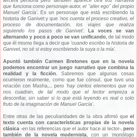
tercera persona pero
'
también aparece otra voz narrativa
que funciona como personaje-autor, el "alter ego" del propio
Manuel García'
. Es un personaje que está escribiendo la
historia de Ganivet y que
'nos cuenta el proceso creativo, el
proceso de documentación, los viajes que realiza
siguiendo los pasos de Ganivet'.
La voces se van
alternando y poco a poco se van unificando,
de tal modo
que él mismo llega a decir que
'cuando escribo la historia de
Ganivet, no sé si estoy escribiendo la suya o la mía'.
Apuntó también Carmen Bretones que en la novela
podemos encontrar un juego narrativo que combina la
realidad y la ficción.
Sabremos que algunas cosas
ocurrieron realmente, como que fue cónsul, que tuvo una
relación con Masha,... pero
'hay ciertos elementos que no
nos cuadran, de tal modo que el lector empieza a
desconfiar, sin saber si lo que está leyendo es real o solo
fruto de la imaginación de Manuel García'
.
Entre otras de las peculiaridades de la obra afirmó que
el
texto cuenta con características propias de la novela
clásica
-en las referencias que el autor hace al lector-,
pero
también de la novela modernista
, con un
'monólogo