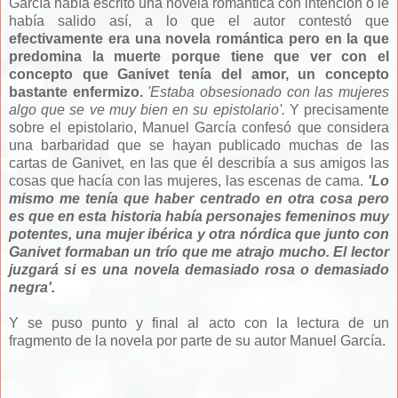
García había escrito una novela romántica con intención o le
había salido así, a lo que el autor contestó que
efectivamente era una novela romántica pero en la que
predomina la muerte porque tiene que ver con el
concepto que Ganivet tenía del amor, un concepto
bastante enfermizo.
'
Estaba obsesionado con las mujeres
algo que se ve muy bien en su epistolario'.
Y precisamente
sobre el epistolario, Manuel García confesó que considera
una barbaridad que se hayan publicado muchas de las
cartas de Ganivet, en las que él describía a sus amigos las
cosas que hacía con las mujeres, las escenas de cama.
'Lo
mismo me tenía que haber centrado en otra cosa pero
es que en esta historia había
personajes
femeninos muy
potentes, una mujer ibérica y otra nórdica que junto con
Ganivet formaban un trío que me atrajo mucho. El lector
juzgará si es una novela demasiado rosa o demasiado
negra'.
Y se puso punto y final al acto con la lectura de un
fragmento de la novela por parte de su autor Manuel García.