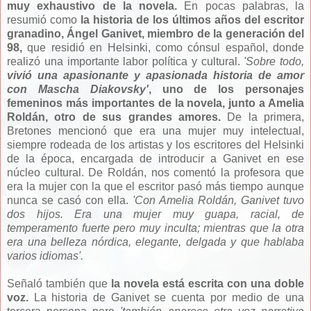
muy exhaustivo de la novela.
En pocas palabras, la
resumió como
la historia de los últimos años del escritor
granadino, Ángel Ganivet, miembro de la generación del
98,
que residió en Helsinki, como cónsul español, donde
realizó una importante labor política y cultural.
'Sobre todo,
vivió una apasionante y apasionada historia de amor
con
Mascha Diakovsky'
, uno de los personajes
femeninos más importantes de la novela, junto a Amelia
Roldán, otro de sus grandes amores.
De la primera,
Bretones mencionó que era una mujer muy intelectual,
siempre rodeada de los artistas y los escritores del Helsinki
de la época, encargada de introducir a Ganivet en ese
núcleo cultural. De Roldán, nos comentó la profesora que
era la mujer con la que el escritor pasó más tiempo aunque
nunca se casó con ella.
'Con Amelia Roldán, Ganivet tuvo
dos hijos. Era una mujer muy guapa, racial, de
temperamento fuerte pero muy inculta; mientras que la otra
era una belleza nórdica, elegante, delgada y que hablaba
varios idiomas'.
Señaló también que
la novela está escrita con una doble
voz.
La historia de Ganivet se cuenta por medio de una