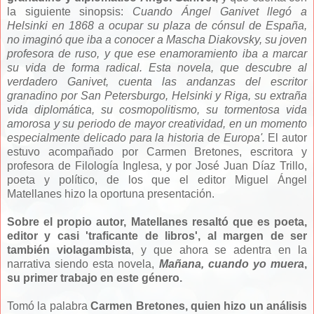
la siguiente sinopsis:
Cuando Ángel Ganivet llegó a
Helsinki en 1868 a ocupar su plaza de cónsul de España,
no imaginó que iba a conocer a Mascha Diakovsky, su joven
profesora de ruso, y que ese enamoramiento iba a marcar
su vida de forma radical. Esta novela, que descubre al
verdadero Ganivet, cuenta las andanzas del escritor
granadino por San Petersburgo, Helsinki y Riga, su extraña
vida diplomática, su cosmopolitismo, su tormentosa vida
amorosa y su periodo de mayor creatividad, en un momento
especialmente delicado para la historia de Europa'.
El autor
estuvo acompañado por Carmen Bretones, escritora y
profesora de Filología Inglesa, y por José Juan Díaz Trillo,
poeta y político, de los que el editor Miguel Ángel
Matellanes hizo la oportuna presentación.
Sobre el propio autor, Matellanes resaltó que es poeta,
editor y casi 'traficante de libros', al margen de ser
también violagambista
, y que ahora se adentra en la
narrativa siendo esta novela,
Mañana, cuando yo muera
,
su primer trabajo en este género.
Tomó la palabra
Carmen Bretones, quien hizo un análisis