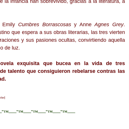
la infancia han sobrevivido, gracias a la literatura, a
, Emily
Cumbres Borrascosas
y Anne
Agnes Grey
.
tino que espera a sus obras literarias, las tres vierten
raciones y sus pasiones ocultas, convirtiendo aquella
o de luz.
vela exquisita que bucea en la vida de tres
e talento que consiguieron rebelarse contras las
ad.
lar]
—˜™–—˜™–—˜™–—˜™–—˜™–—