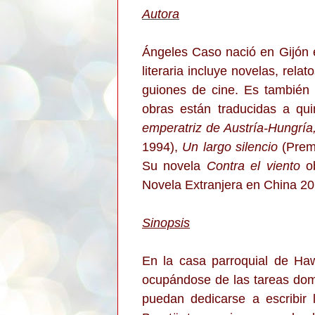
Autora
Ángeles Caso nació en Gijón en
literaria incluye novelas, relat
guiones de cine. Es también 
obras están traducidas a qu
emperatriz de Austría-Hungría
1994),
Un largo silencio
(Prem
Su novela
Contra el viento
ob
Novela Extranjera en China 201
Sinopsis
En la casa parroquial de Haw
ocupándose de las tareas dom
puedan dedicarse a escribir