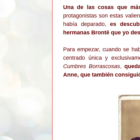
Una de las cosas que má
protagonistas son estas valien
había deparado,
es descub
hermanas Brontë que yo des
Para empezar, cuando se hab
centrado única y exclusiva
Cumbres Borrascosas
,
queda
Anne, que también consiguió 