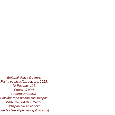
Editorial: Plaza & Janés.
Fecha publicación: octubre, 2015.
Nº Páginas: 125
Precio: 9,90 €
Género: Narrativa.
Edición: Tapa bl
anda con solapas
.
ISBN: 978-84-01-01578-8
[Disponible en ebook;
puedes leer el primer capítulo
aquí
]