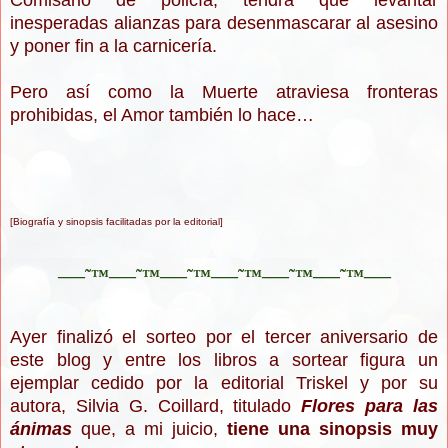
Comisario de policía, tendrá que levantar
inesperadas alianzas para desenmascarar al asesino
y poner fin a la carnicería.
Pero así como la Muerte atraviesa fronteras
prohibidas, el Amor también lo hace…
[Biografía y sinopsis
facilitadas por la editorial
]
–—˜™–—˜™–—˜™–—˜™–—˜™–—˜™–—
Ayer finalizó el sorteo por el tercer aniversario de
este blog y entre los libros a sortear figura un
ejemplar cedido por la editorial Triskel y por su
autora, Silvia G. Coillard, titulado
F
lores para las
ánimas
que, a mi juicio,
tiene una sinopsis muy