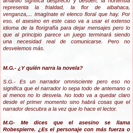
amarillo significa desprecio y desdén, la hortensia
representa la frialdad, la flor de albahaca,
venganza,... Imagínate el elenco floral que hay. Por
eso, el asesino en este caso va a usar el extenso
idioma de la florigrafía para dejar mensajes pero lo
que al principio parece un juego terminará siendo
una necesidad real de comunicarse. Pero no
desvelemos más.
M.G.- ¿Y quíén narra la novela?
S.G.- Es un narrador omnisciente pero eso no
significa que el narrador lo sepa todo de antemano o
al menos no lo desvela. No todo va a quedar claro
desde el primer momento sino habrá cosas que el
narrador descubra a la vez que lo hace el lector.
M.G- Me dices que el asesino se llama
Robespierre. ¿Es el personaje con más fuerza o