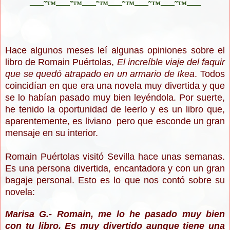
–—˜™–—˜™–—˜™–—˜™–—˜™–—˜™–—
Hace algunos meses leí algunas opiniones sobre el
libro de Romain Puértolas,
El increíble viaje del faquir
que se quedó atrapado en un armario de Ikea
. Todos
coincidían en que era una novela muy divertida y que
se lo habían pasado muy bien leyéndola. Por suerte,
he tenido la oportunidad de leerlo y es un libro que,
aparentemente, es liviano pero que esconde un gran
mensaje en su interior.
Romain Puértolas visitó Sevilla hace unas semanas.
Es una persona divertida, encantadora y con un gran
bagaje personal. Esto es lo que nos contó sobre su
novela:
Marisa G.- Romain, me lo he pasado muy bien
con tu libro. Es muy divertido aunque tiene una