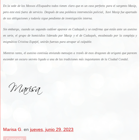
En la sede de los Mossos d'Esquadra todos tienen claro que es un caso perfecto para el sargento Masip,
pero este está fuera de servicio. Después de una polémica intervención policial, Xavi Masip fue apartado
de sus obligaciones y todavía sigue pendiente de investigación interna.
Sin embargo, cuando un segundo cadáver aparece en Cadaqués y se confirma que están ante un asesino
en serie, el grupo de homicidios liderado por Masip y el de Cadaqués, encabezado por la compleja y
enigmática Cristina Espejel, unirán fuerzas para atrapar al culpable.
Mientras tanto, el asesino continúa enviando mensajes a través de esos dragones de origami que parecen
esconder un oscuro secreto ligado a una de las tradiciones más inquietantes de la Ciudad Condal.
Marisa G.
en
jueves, junio 29, 2023
Compartir