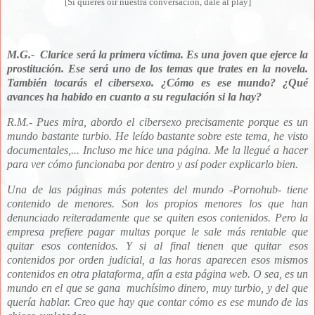
[Si quieres oír nuestra conversación, dale al play]
M.G.-
Clarice será la primera víctima. Es una joven que ejerce la
prostitución. Ese será uno de los temas que trates en la novela.
También tocarás el cibersexo. ¿Cómo es ese mundo? ¿Qué
avances ha habido en cuanto a su
regulación si la hay?
R.M.- Pues mira, abordo el cibersexo precisamente porque es un
mundo bastante turbio. He leído bastante sobre este tema, he visto
documentales,... Incluso me hice una página. Me la llegué a hacer
para ver cómo
funcionaba por dentro y así poder explicarlo bien.
Una de las páginas más potentes del mundo -Pornohub- tiene
contenido de menores. Son los propios menores los que han
denunciado reiteradamente
que se quiten esos contenidos. Pero la
empresa prefiere pagar multas porque le sale más rentable que
quitar esos contenidos. Y si al final tienen que quitar esos
contenidos por orden judicial, a las horas aparecen esos mismos
contenidos en otra plataforma, afín a esta página web. O sea, es un
mundo en el que se gana
muchísimo dinero, muy turbio, y del que
quería hablar. Creo que hay que contar cómo es ese mundo de las