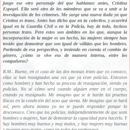
juego ese otro personaje del que hablamos antes, Cristina
Espegel. Ella será otro de los miembros que se va a unir a la
investigación de los crímenes. Me surge una nueva duda ya que
Cristina es trans. Antes has dicho que en tu colectivo, y ocurrirá
igual en la Guardia Civil o en la Policía, hay de todo, incluso
personas trans. Pero estos son ámbitos en los que, aunque la
incorporación de la mujer es un hecho, las mujeres siempre han
tenido que demostrar que son igual de válidas que los hombres.
Partiendo de esa perspectiva, y teniendo en cuenta el cambio de
género, ¿cómo se vive eso de manera interna, entre los
compañeros?
R.M.-
Bueno, en el caso de las dos mossas trans que yo conozco,
ellas se han reasignados una vez que ya eran policías. Entraron
como hombres y han hecho su proceso de reasignación, siendo ya
policías. No sé cómo será cuando alguien entre en el cuerpo,
estando ya reasignado. Me imagino que se le harán las pruebas
físicas
en la condición del sexo que sienta. Me imagino que se hará
así, pero ahora mismo yo no te puedo responder porque lo
desconozco. Creo que los policías, independientemente de que sean
hombres o mujeres, han de demostrar la capacidad para hacerlo. Y
hay hombres muy buenos y muy malos, y hay mujeres muy buenas
y mujeres muy malas, como en todas las profesiones.