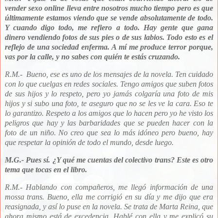
vender sexo online lleva entre nosotros mucho tiempo pero es que
últimamente estamos viendo que se vende absolutamente de todo.
Y cuando digo todo, me refiero a todo. Hay gente que gana
dinero vendiendo fotos de sus pies o de sus labios. Todo esto es el
reflejo de una sociedad enferma. A mí me produce terror porque,
vas por la calle, y no sabes con quién te estás cruzando.
R.M.- Bueno
, ese es uno de los mensajes de la novela. Ten cuidado
con lo que cuelgas en redes sociales. Tengo amigos que suben fotos
de sus hijos y lo respeto, pero yo jamás colgaría una foto de mis
hijos y si subo una foto, te aseguro que no se les ve la cara. Eso te
lo garantizo. Respeto a los amigos que lo hacen pero yo he visto los
peligros que hay y las barbaridades que se pueden hacer con la
foto de un niño. No creo que sea lo más idóneo pero bueno, hay
que
respetar la opinión de todo el mundo, desde luego.
M.G.- Pues sí. ¿Y qué me cuentas del colectivo trans? Este es otro
tema que tocas en el libro.
R.M.- Hablando con compañeros, me llegó información de una
mossa trans. Bueno, ella me corrigió en su día y me dijo que era
reasignada, y así lo puse en la novela. Se trata de Marta Reina, que
ahora mismo está de excedencia. Hablé con ella y me explicó su