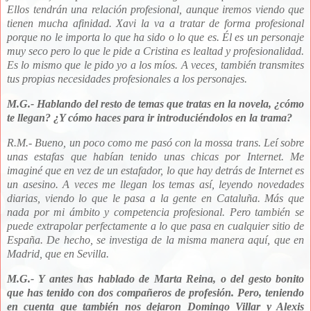
Ellos tendrán una relación profesional, aunque iremos viendo que
tienen mucha afinidad. Xavi la va a tratar de forma profesional
porque no le importa lo que ha sido o lo que es. Él es un personaje
muy seco pero lo que le pide a Cristina es lealtad y profesionalidad.
Es lo mismo que le pido yo a los míos. A veces, también transmites
tus propias necesidades profesionales a los personajes.
M.G.- H
ablando del resto de temas que tratas en la novela, ¿cómo
te llegan? ¿Y cómo haces para ir introduciéndolos en la trama?
R.M.- Bueno, un poco como me pasó con la mossa trans.
Leí sobre
unas estafas que habían tenido unas chicas por Internet. Me
imaginé que en vez de un estafador, lo que hay detrás de Internet es
un asesino. A veces me llegan los temas así, leyendo novedades
diarias, viendo lo que le pasa a la gente en Cataluña. Más que
nada por mi ámbito y competencia profesional. Pero también se
puede extrapolar perfectamente a lo que pasa en cualquier sitio de
España. De hecho, se investiga de la misma manera aquí, que en
Madrid, que en Sevilla.
M.G.- Y antes has hablado de Marta Reina, o del gesto bonito
que has tenido con dos compañeros de profesión. Pero, teniendo
en cuenta que también nos dejaron Domingo Villar y Alexis