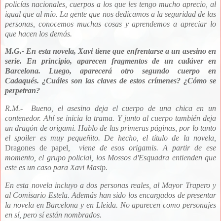
policías nacionales, cuerpos a los que les tengo mucho aprecio, al
igual que al mío. La gente que nos dedicamos a la seguridad de las
personas, conocemos muchas cosas y aprendemos a apreciar lo
que hacen los demás.
M.G.- E
n esta novela, Xavi tiene que enfrentarse a un asesino en
serie. En principio, aparecen fragmentos de un cadáver en
Barcelona. Luego, aparecerá otro segundo cuerpo en
Cadaqués.
¿Cuáles son las claves de estos crímenes? ¿Cómo se
perpetran?
R.M.- Bueno, el asesino deja el cuerpo de una chica en un
contenedor. Ahí se inicia la trama. Y junto al cuerpo también deja
un dragón de origami. Hablo de las primeras páginas, por
lo tanto
el spoiler es muy pequeñito. De hecho, el título de la novela,
Dragones de papel
, viene de esos origamis.
A partir de ese
momento, el grupo policial, los Mossos d'Esquadra entienden que
este es un caso para Xavi Masip.
En esta novela incluyo a dos personas reales, al Mayor Trapero y
al Comisario Estela. Además han sido los encargados de presentar
la novela en Barcelona y en Lleida. No aparecen como personajes
en sí, pero sí están nombrados.