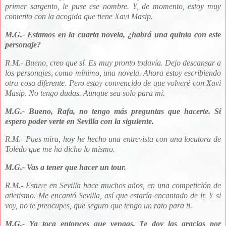
primer sargento, le puse ese nombre.
Y, de momento, estoy muy
contento con la acogida que tiene Xavi Masip.
M.G.- Estamos en la cuarta novela, ¿habrá una quinta con este
personaje?
R.M.- Bueno, creo que sí. Es muy pronto todavía. Dejo descansar a
los personajes, como mínimo, una novela. Ahora estoy escribiendo
otra cosa diferente. Pero estoy convencido de que volveré con Xavi
Masip. No tengo dudas. Aunque sea solo para mí.
M.G.- Bueno, Rafa, no tengo más preguntas que hacerte. Sí
espero poder verte en Sevilla con la siguiente.
R.M.- Pues mira, hoy he hecho una entrevista con una locutora de
Toledo que me ha dicho lo mismo.
M.G.- Vas a
tener que hacer un tour.
R.M.-
Estuve en Sevilla hace muchos años, en una competición de
atletismo. Me encantó Sevilla, así que estaría encantado de ir. Y si
voy, no te preocupes, que seguro que tengo un rato para ti.
M.G.- Ya toca entonces que vengas. T
e doy las gracias por