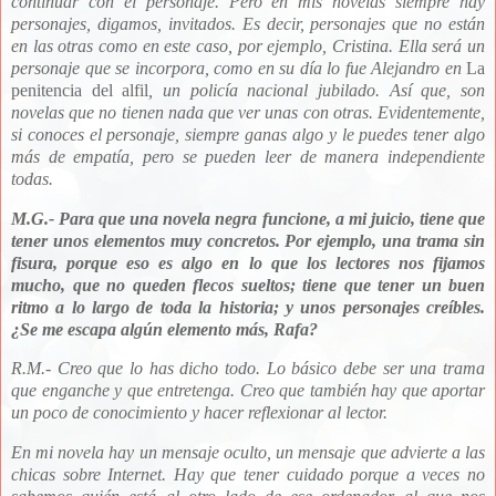
continuar con el personaje. Pero en mis novelas siempre hay
personajes, digamos, invitados. Es decir, personajes que no están
en las otras como en este caso, por ejemplo, Cristina. Ella será un
personaje que se incorpora, como en su día lo fue Alejandro en
La
penitencia del alfil
, un policía nacional jubilado. Así que, son
novelas que no tienen nada que ver unas con otras. Evidentemente,
si conoces el personaje, siempre ganas algo y le puedes tener algo
más de empatía, pero se pueden leer de manera independiente
todas.
M.G.-
Para que una novela negra funcione, a mi juicio, tiene que
tener unos elementos muy concretos. Por ejemplo, una trama sin
fisura, porque eso es algo en lo que los lectores nos fijamos
mucho, que no queden flecos sueltos; tiene que tener un buen
ritmo a lo largo de toda la historia; y unos personajes creíbles.
¿Se me escapa algún elemento más, Rafa?
R.M.- C
reo que lo has dicho todo. Lo básico debe ser una trama
que enganche y que entretenga. Creo que también hay que aportar
un poco de conocimiento y hacer reflexionar al lector.
En mi novela hay un mensaje oculto, un mensaje que advierte a las
chicas sobre Internet. Hay que tener cuidado porque a veces no