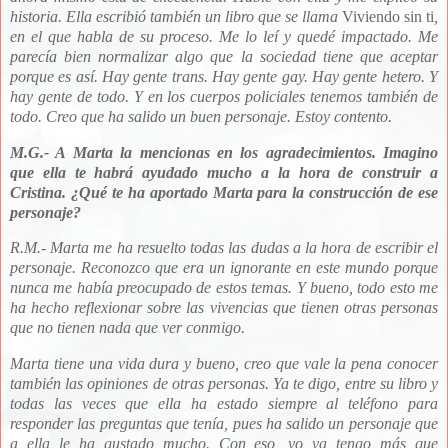
historia. Ella escribió también un libro que se llama
Viviendo sin ti
,
en el que habla de su proceso. Me lo leí y quedé impactado. Me
parecía bien normalizar algo que la sociedad tiene que aceptar
porque es así. Hay gente trans. Hay gente gay. Hay gente hetero. Y
hay gente de todo. Y en los cuerpos policiales tenemos también de
todo. Creo que ha salido un buen personaje. Estoy contento.
M.G.- A Marta la mencionas en los agradecimientos. Imagino
que ella te habrá ayudado mucho a la hora de construir a
Cristina. ¿Qué te ha aportado Marta para la construcción de ese
personaje?
R.M.- Marta me ha resuelto todas las dudas a la hora de escribir el
personaje. Reconozco que era un ignorante en este mundo porque
nunca me había preocupado de estos temas. Y bueno, todo esto me
ha hecho reflexionar sobre las vivencias que tienen otras personas
que no tienen nada que ver conmigo.
Marta tiene una vida dura y bueno, creo que vale la pena conocer
también las opiniones de otras personas. Ya te digo, entre su libro y
todas las veces que ella ha estado siempre al teléfono para
responder las preguntas que tenía, pues ha salido un personaje que
a ella le ha gustado mucho. Con eso, yo ya tengo más que