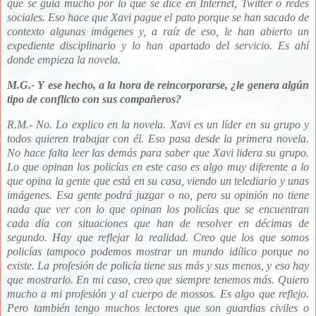
que se guía mucho por lo que se dice en Internet, Twitter o redes
sociales. Eso hace que Xavi pague el pato porque se han sacado de
contexto algunas imágenes y, a raíz de eso, le han abierto un
expediente disciplinario y lo han apartado del servicio. Es ahí
donde empieza la novela.
M.G.- Y
ese hecho, a la hora de reincorporarse, ¿le genera algún
tipo de conflicto con sus compañeros?
R.M.-
No. Lo explico en la novela. Xavi es un líder en su grupo y
todos quieren trabajar con él. Eso pasa desde la primera novela.
No hace falta leer las demás para saber que Xavi lidera su grupo.
Lo que opinan l
os policías en este caso es algo muy diferente a lo
que opina la gente que está en su casa, viendo un telediario y unas
imágenes. Esa gente podrá juzgar o no, pero su opinión no tiene
nada que ver con lo que opinan los policías que se encuentran
cada día con situaciones que han de resolver en décimas de
segundo. Hay que reflejar la realidad. Creo que los que somos
policías tampoco podemos mostrar un mundo idílico porque no
existe. La profesión de policía tiene sus más y sus menos, y eso hay
que mostrarlo.
En mi caso, creo que siempre tenemos más. Quiero
mucho a mi profesión y al cuerpo de mossos. Es algo que reflejo.
Pero también tengo muchos lectores que son guardias civiles o