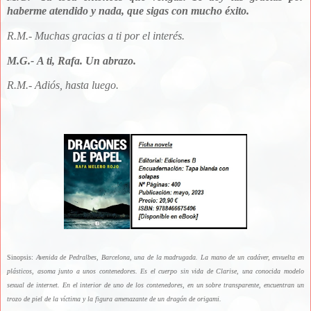
haberme atendido y nada, que sigas con mucho éxito.
R.M.- Muchas gracias a ti por el interés.
M.G.-
A ti, Rafa. Un abrazo.
R.M.- Adiós, hasta luego.
Sinopsis:
Avenida de Pedralbes, Barcelona, una de la madrugada. La mano de un cadáver, envuelta en
plásticos, asoma junto a unos contenedores. Es el cuerpo sin vida de Clarise, una conocida modelo
sexual de internet. En el interior de uno de los contenedores, en un sobre transparente, encuentran un
trozo de piel de la víctima y la figura amenazante de un dragón de origami.