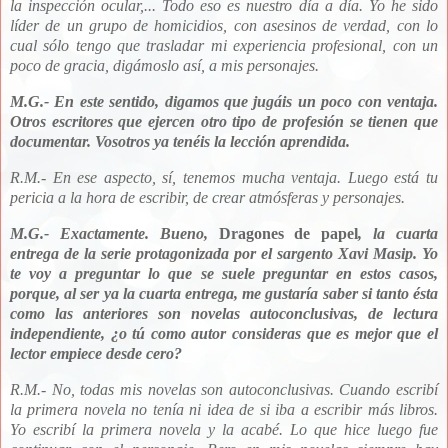
la inspección ocular,... Todo eso es nuestro día a día. Yo he sido
líder de un grupo de homicidios, con asesinos de verdad, con lo
cual sólo tengo que trasladar mi experiencia profesional, con un
poco de gracia, digámoslo así, a mis personajes.
M.G.-
En este sentido, digamos que jugáis un poco con ventaja.
Otros escritores que ejercen otro tipo de profesión se tienen que
documentar. Vosotros ya tenéis la lección aprendida.
R.M.-
En ese aspecto, sí, tenemos mucha ventaja. Luego está tu
pericia a la hora de escribir, de crear atmósferas y personajes.
M.G.-
Exactamente. Bueno,
Dragones de papel
, la cuarta
entrega de la serie protagonizada por el sargento Xavi Masip. Yo
te voy a preguntar lo que se suele preguntar en estos casos,
porque, al ser ya la cuarta entrega, me gustaría saber si tanto ésta
como las anteriores son novelas autoconclusivas, de lectura
independiente, ¿o tú como autor consideras que es mejor que el
lector empiece desde cero?
R.M.-
No, todas mis novelas son autoconclusivas. Cuando escribí
la primera novela no tenía ni idea de si iba a escribir más libros.
Yo escribí la primera novela y la acabé. Lo que hice luego fue