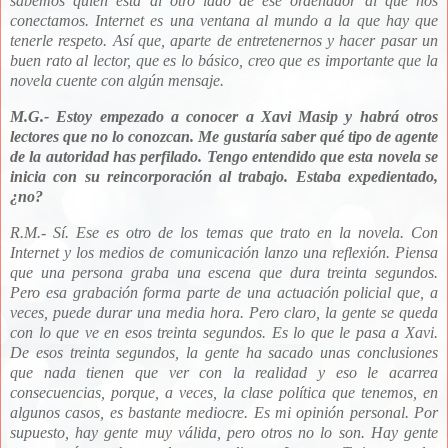
sabemos quién está al otro lado de ese ordenador al que nos
conectamos. Internet
es una ventana al mundo a la que hay que
tenerle respeto. Así que, aparte de entretenernos y hacer pasar un
buen rato al lector, que es lo básico, creo que es importante que la
novela cuente con algún mensaje.
M.G.- Estoy empezado a conocer a Xavi Masip y habrá otros
lectores que no lo conozcan. Me gustaría saber qué tipo de agente
de la autoridad has perfilado. Tengo entendido que esta novela se
inicia con su reincorporación al trabajo. Estaba expedientado,
¿no?
R.M.-
Sí. Ese es otro de los temas que trato en la novela. Con
Internet y los medios de comunicación lanzo una reflexión. Piensa
que una persona graba una escena que dura treinta segundos.
Pero esa grabación forma parte de una actuación policial que, a
veces, puede durar una media hora. Pero claro, la gente se queda
con lo que ve en esos treinta segundos. Es lo que le pasa a Xavi.
De esos treinta segundos, la gente ha sacado unas conclusiones
que nada tienen que ver con la realidad y eso le acarrea
consecuencias, porque, a veces, la clase política que tenemos, en
algunos casos, es bastante mediocre. Es mi opinión personal. Por
supuesto, ha
y gente muy válida, pero otros no lo son. Hay gente