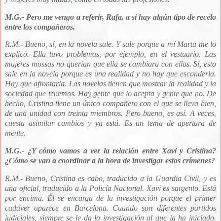
M.G.- Pero me vengo a referir, Rafa, a si hay algún tipo de recelo
entre los compañeros.
R.M.-
Bueno, sí, en la novela sale. Y sale porque a mí Marta me lo
explicó. Ella tuvo problemas, por ejemplo, en el vestuario. Las
mujeres mossas no querían que ella se cambiara con ellas. Sí, esto
sale en la novela porque es una realidad y no hay que esconderla.
Hay que afrontarla. La
s novelas tienen que mostrar la realidad y la
sociedad que tenemos. Hay gente que lo acepta y gente que no. De
hecho, Cristina tiene un único compañero con el que se lleva bien,
de una unidad con treinta miembros. Pero bueno, es así. A veces,
cuesta asimilar cambios y ya está. Es un tema de apertura de
mente.
M.G.-
¿Y cómo vamos a ver la relación entre Xavi y Cristina?
¿Cómo se van a coordinar a la hora de investigar estos crímenes?
R.M.- Bueno, Cristina es cabo, traducido a la Guardia Civil, y es
una oficial, traducido a la Policía Nacional. Xavi es sargento. Está
por encima. Él se encarga de la investigación porque el primer
cadáver aparece en Barcelona. Cuando son diferentes partidos
judiciales, siempre se le da la investigación al que la ha iniciado.