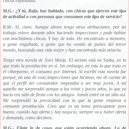
chicas explotadas.
M.G.-
¿Y tú, Rafa, has hablado, con chicas que ejercen este tipo
de actividad o con personas que consumen este tipo de servicio?
R.M.- Sí, claro. Aunque ahora tengo otras atribuciones, por mi
trabajo estuve durante años haciendo inspecciones y pude hablar
con muchísimas chicas. Y hay de todo. He encontrado a menores,
a gente engañada, a gente que ha venido de países
del tercer
mundo, buscando una vida mejor y han encontrado más miseria.
Tengo otra novela de Xavi Masip,
El secreto está en Sasha
, en la
que trato la prostitución en sí. Sin embargo, en esta lo que trato es
el ciberporno, el consumo por Internet. Si escribí esta novela fue
porque, en una de esas inspecciones que hicimos, me di cuenta de
que
el perfil del consumidor empezaba a ser muy joven. A mí
aquello me sorprendió porque a los veinti y pocos años, lo que yo
hacía era salir de fiesta con los amigos. Jamás entré en un sitio así.
Me sorprendió la
precocidad con la que la gente empieza a
consumir prostitución. Creo que es un tema preocupante pero
bueno, cuando hay oferta y hay negocio, siempre va a haber oferta
y demanda, como decimos.
M.G.- F
íjate la de cosas que están ocurriendo ahora. Lo de