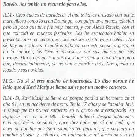
Ravelo, has tenido un recuerdo para ellos.
R.M.- C
reo que es de agradecer el que te hayas cruzado con gente
maravillosa como lo eran Domingo, con quien tuve menos relación
pero la poca que tuve fue muy intensa, y con Alexis Ravelo, con el
que coincidí en muchos festivales. Los he escuchado hablar en
presentaciones, en cenas que hacemos los escritores, en cafés,... No
sé, hay que valorar. Y ojalá el público, con este pequeño gesto, si
no lo conocen, los lleve a interesarse por sus vidas y por sus
novelas. Van a descubrir a dos escritores como la copa de un pino
que, desgraciadamente, ya no van a escribir más. Nos queda su
legado y sus novelas.
M.G.- No sé si eres mucho de homenajes. Lo digo porque he
leído que si Xavi Masip se llama así es por un motivo concreto.
R.M.- Sí, Xavi Masip se llama así porque perdí a un hermano en el
año 91, en un accidente de moto. Tenía 17 años y se llamaba Javi.
Y Masip fue mi primer sargento en el grupo de investigación, en
Figueras, en el año 98. También falleció desgraciadamente.
Cuando creé el personaje, hace diez años, pensé que tenía que
tener un nombre que fuera significativo para mí, que no fuera un
nombre al azar y, entonces, en homenaje a mi hermano y a mi