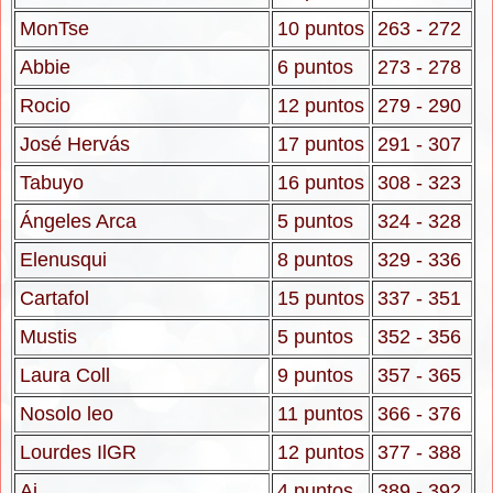
MonTse
10 puntos
263 - 272
Abbie
6 puntos
273 - 278
Rocio
12 puntos
279 - 290
José Hervás
17 puntos
291 - 307
Tabuyo
16 puntos
308 - 323
Ángeles Arca
5 puntos
324 - 328
Elenusqui
8 puntos
329 - 336
Cartafol
15 puntos
337 - 351
Mustis
5 puntos
352 - 356
Laura Coll
9 puntos
357 - 365
Nosolo leo
11 puntos
366 - 376
Lourdes IlGR
12 puntos
377 - 388
Ai
4 puntos
389 - 392