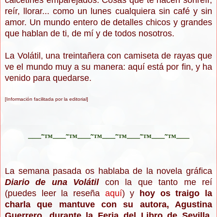
calcetines emparejados. Cosas que te hacen sonreír,
reír, llorar... como un lunes cualquiera sin café y sin
amor. Un mundo entero de detalles chicos y grandes
que hablan de ti, de mí y de todos nosotros.
La Volátil, una treintañera con camiseta de rayas que
ve el mundo muy a su manera: aquí está por fin, y ha
venido para quedarse.
[Información facilitada por la editorial]
–—˜™–—˜™–—˜™–—˜™–—˜™–—˜™–—
La semana pasada os hablaba de la novela gráfica
Diario de una Volátil
con la que tanto me reí
(puedes leer la reseña
aquí
) y
hoy os traigo la
charla que mantuve con su autora, Agustina
Guerrero, durante la Feria del Libro de Sevilla.