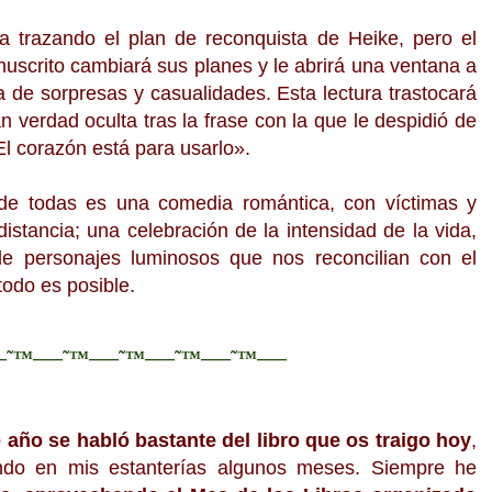
va trazando el plan de reconquista de Heike, pero el
uscrito cambiará sus planes y le abrirá una ventana a
a de sorpresas y casualidades. Esta lectura trastocará
an verdad oculta tras la frase con la que le despidió de
El corazón está para usarlo».
e todas es una comedia romántica, con víctimas y
distancia; una celebración de la intensidad de la vida,
de personajes luminosos que nos reconcilian con el
odo es posible.
—˜™–—˜™–—˜™–—˜™–—˜™–—
 año se habló bastante del libro que os traigo hoy
,
ndo en mis estanterías algunos meses. Siempre he