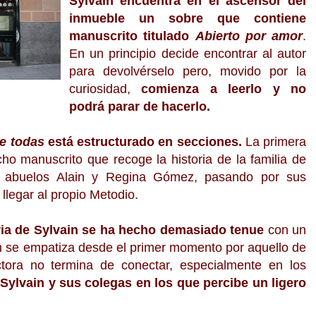
Sylvain encuentra en el ascensor del
inmueble un sobre que contiene
manuscrito titulado
Abierto por amor
.
En un principio decide encontrar al autor
para devolvérselo pero, movido por la
curiosidad,
comienza a leerlo y no
podrá parar de hacerlo.
e todas
está estructurado en secciones.
La primera
icho manuscrito que recoge la historia de la familia de
s abuelos Alain y Regina Gómez, pasando por sus
 llegar al propio Metodio.
ria de Sylvain se ha hecho demasiado tenue
con un
en se empatiza desde el primer momento por aquello de
ctora no termina de conectar, especialmente en los
ylvain y sus colegas en los que percibe un ligero