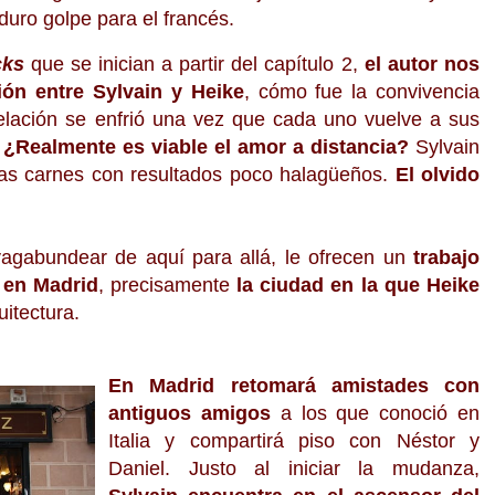
uro golpe para el francés.
cks
que se inician a partir del capítulo 2,
el autor nos
ión entre Sylvain y Heike
, cómo fue la convivencia
relación se enfrió una vez que cada uno vuelve a sus
.
¿Realmente es viable el amor a distancia?
Sylvain
ias carnes con resultados poco halagüeños.
El olvido
 vagabundear de aquí para allá, le ofrecen un
trabajo
 en Madrid
, precisamente
la ciudad en la que Heike
uitectura.
En Madrid retomará amistades con
antiguos amigos
a los que conoció en
Italia y compartirá piso con Néstor y
Daniel. Justo al iniciar la mudanza,