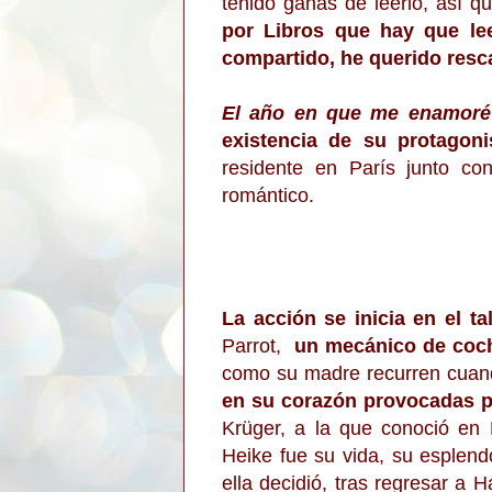
tenido ganas de leerlo, así q
por Libros que hay que le
compartido, he querido rescat
El año en que me enamoré
existencia de su protagoni
residente en París junto co
romántico.
La acción se inicia en el ta
Parrot,
un mecánico de coc
como su madre recurren cuan
en su corazón provocadas po
Krüger, a la que conoció en 
Heike fue su vida, su esplend
ella decidió, tras regresar a 