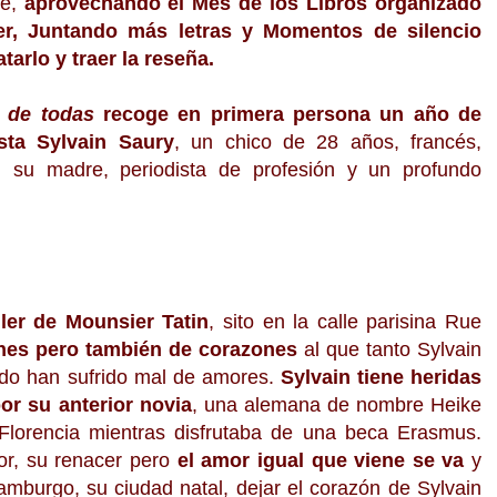
ue,
aprovechando el Mes de los Libros organizado
er, Juntando más letras y Momentos de silencio
arlo y traer la reseña.
 de todas
recoge en primera persona un año de
sta Sylvain Saury
, un chico de 28 años, francés,
n su madre, periodista de profesión y un profundo
ller de Mounsier Tatin
, sito en la calle parisina Rue
hes pero también de corazones
al que tanto Sylvain
do han sufrido mal de amores.
Sylvain tiene heridas
r su anterior novia
, una alemana de nombre Heike
Florencia mientras disfrutaba de una beca Erasmus.
or, su renacer pero
el amor igual que viene se va
y
Hamburgo, su ciudad natal, dejar el corazón de Sylvain