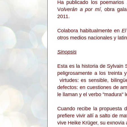
Ha publicado los poemarios
V
olverán a por mí
, obra gal
2011.
Colabora habitualmente en
El
otros medios nacionales y lat
Sinopsis
Esta es la historia de Sylvain 
peligrosamente a los treinta
virtudes: es sensible, bilin
defectos: en cuestiones de a
le llaman y el verbo "madura" l
Cuando recibe la propuesta d
prefiere vivir allí a salto de
vive Heike Krüger, su exnovia 