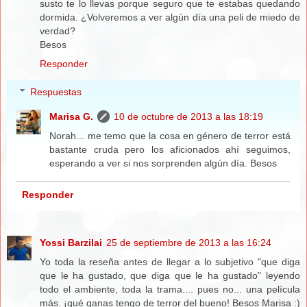
susto te lo llevas porque seguro que te estabas quedando
dormida. ¿Volveremos a ver algún día una peli de miedo de
verdad?
Besos
Responder
Respuestas
Marisa G.
10 de octubre de 2013 a las 18:19
Norah... me temo que la cosa en género de terror está
bastante cruda pero los aficionados ahí seguimos,
esperando a ver si nos sorprenden algún día. Besos
Responder
Yossi Barzilai
25 de septiembre de 2013 a las 16:24
Yo toda la reseña antes de llegar a lo subjetivo "que diga
que le ha gustado, que diga que le ha gustado" leyendo
todo el ambiente, toda la trama.... pues no... una película
más. ¡qué ganas tengo de terror del bueno! Besos Marisa :)