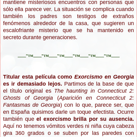
mantiene misteriosos encuentros con personas que
sólo ella parece ver. La situación se complica cuando
también los padres son testigos de extraños
fenómenos alrededor de la casa, que sugieren un
escalofriante misterio que se ha mantenido en
secreto durante generaciones.
–—˜™–—˜™–—˜™–—˜™–—˜™–—˜™–—
Titular esta película como
Exorcismo en Georgia
es ir demasiado lejos.
Partimos de la base de que
el título original es
The haunting in Connecticut 2:
Ghosts of Georgia
(
Aparición en Connecticut 2:
Fantasmas de Georgia
) con lo que, parece ser, que
en España quisimos darle un toque efectista. Ocurre
también que
el exorcismo brilla por su ausencia.
Aquí no tenemos vómitos verdes ni niña cuya cabeza
gira 360 grados o se suben por las paredes con