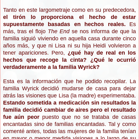
Tanto en este largometraje como en su predecedora,
el tirón lo proporciona el hecho de estar
supuestamente basadas en hechos reales.
Es
más, tras el flojo
The End
se nos informa de que la
familia siguió viviendo en aquella casa durante cinco
años más, y que ni Lisa ni su hija Heidi volvieron a
tener apariciones. Pero,
¿qué hay de real en los
hechos que recoge la cinta? ¿Qué le ocurrió
verdaderamente a la familia Wyrick?
Esta es la información que he podido recopilar. La
familia Wyrick decidió mudarse de casa para dejar
atrás las visiones que Lisa (la madre) experimentaba.
Estando sometida a medicación sin resultados la
familia decidió cambiar de aires pero el resultado
fue aún peor
puesto que no se trataba de casas
encantadas sino de familias encantadas. Tal y como
comenté antes, todas las mujeres de la familia tenían
en mayor o menor medida visiones a lo largo de su