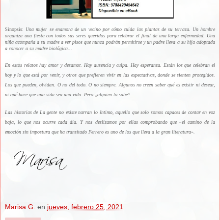
Sinopsis:
Una mujer se enamora de un vecino por cómo cuida las plantas de su terraza. Un hombre
organiza una fiesta con todos sus seres queridos para celebrar el final de una larga enfermedad. Una
niña acompaña a su madre a ver pisos que nunca podrán permitirse y un padre lleva a su hija adoptada
a conocer a su madre biológica...
En estos relatos hay amor y desamor. Hay ausencia y culpa. Hay esperanza. Están los que celebran el
hoy y lo que está por venir, y otros que prefieren vivir en las expectativas, donde se sienten protegidos.
Los que pueden, olvidan. O no del todo. O no siempre. Algunos no creen saber qué es existir ni desear,
ni qué hace que una vida sea una vida. Pero ¿alguien lo sabe?
Las historias de La gente no existe narran lo íntimo, aquello que solo somos capaces de contar en voz
baja, lo que nos ocurre cada día. Y nos deslizamos por ellas comprobando que «el camino de la
emoción sin impostura que ha transitado Ferrero es uno de los que lleva a la gran literatura».
Marisa G.
en
jueves, febrero 25, 2021