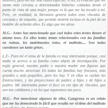
hombres, pero no hay una razón especial. A ver, es evidente que me
siento más cercana a determinadas historias contadas desde el
punto de vista de una mujer, porque es lo que me ha tocado a mí.
Pero, en realidad, la literatura genera todos esos vínculos de
cercanía y de empatía, que permite meterte incluso en la piel de un
hombre de ochenta años. Es algo que me atrae.
M.G.- Antes has mencionado que casi todos estos textos tienen el
mismo tono. En ellos tratas temas relacionados con las familias
en ruinas, los matrimonios rotos, el maltrato,... Son todas
cuestiones un tanto grises.
L.F.- Para mí el tema de la familia es muy interesante porque, casi
nadie se acerca a su familia como objeto de investigación. Por
regla general, nuestro padre o nuestra madre son figuras que
cuesta mucho atravesar. En todas las familias hay fracasos, más
grandes o más pequeños, pero los hay. Y en ellas se cuelan las
frustraciones, y las proyecciones de padres a hijos y de hijos a
padres. Me interesaba poner el foco en ese tipo de vínculos, que
son tan cotidianos y en los que reparamos tan poco.
M.G.- Por mencionar algunos de ellos,
Gangrena
es un relato
que me ha demostrado lo fácil que resulta ser víctima del maltrato