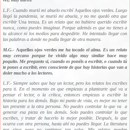
L.F.- Cuando murió mi abuelo escribí
Aquellos ojos verdes
. Luego
llegó la pandemia, se murió mi abuela, y no me quedó otra que
escribir
Una trenza
. Es un relato que no hubiera querido escribir
nunca, como puedes imaginar. Porque además es que no tienes a
tu alcance ni los medios para despedirte. He intentado llegar con
las palabras a donde no podía llegar de otra manera.
M.G.-
Aquellos ojos verdes
me ha tocado el alma. Es un relato
muy cercano porque he vivido algo muy similar hace muy
poquito. Me pregunto si, cuando os ponéis a escribir, o cuando tú
te pones a escribir, eres consciente de que hay historias que van a
doler mucho a los lectores.
L.F.- Siempre sabes que hay un lector, pero los relatos los escribes
para ti. En el momento en que empiezas a plantearte qué va a
pensar el lector, o la crítica, entonces empiezas a escribir la
historia para los demás. Bajo mi punto de vista, es mejor no tener
tan presente a la otra persona. No puedes controlar lo que va a
generar esa pieza en los demás. Solo puedes controlar lo que
escribes, y tratar de hacerlo lo mejor posible. Después, lo que
ocurra con otra persona, hasta ahí no puedes llegar. La literatura
nos sirve para no sentirnos tan solos. Mis relatos pueden