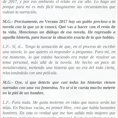
de 2017, y por eso ambiento el relato en ese año. Lo hago así
porque para mí es más fácil imaginarme las circunstancias que
rodean la narración.
M.G.- Precisamente, en
Verano 2017
hay un guiño precioso a la
novela con la que yo te conocí,
Qué vas a hacer con el resto de
tu vida
. Mencionas un diálogo de esa novela. He regresado a
aquella historia, para buscar la situación exacta de la que hablas.
L.F.- Sí, sí... Tengo la sensación de que, en el proceso de escribir
una novela, lo que quieres es responder a preguntas. Para mí, en
ese momento, lo que estaba haciendo era tratar de resolver un
tema personal, más allá de la novela. He hecho un poco de
metaliteratura, metiendo una historia que no era del todo cierta,
relacionándola con una película.
M.G.- Oye, sí que detecto que casi todas las historias vienen
narradas con una voz femenina. No sé si te cuesta mucho meterte
en la piel de un hombre.
L.F.- Para nada. Me gusta meterme en vidas que nunca serán las
mías. En
Piscinas vacías
, mi primer libro, creo que había bastantes
hombres. En esta es verdad que me han salido más mujeres que