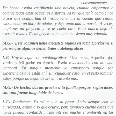
constantemente.
De hecho estaba escribiendo una novela, cuando empezaron a
colarse todas estas pequeñas historias. Al ver que tenía como cinco
o seis que compartían el mismo tono, me di cuenta que estaba
escribiendo un libro de relatos, y dejé aparcada la novela. A veces,
empiezas un proyecto y se te cuela otro. Pero nunca dejo de
escribir relatos. Es un género con el que me siento muy cómoda.
M.G.- Este vo
lumen tiene diecisiete relatos en total. Corrígeme si
pienso que algunos tienen tintes autobiográficos.
L.F.- Hay tres que son autobiográficos:
Una trenza, Aquellos ojos
verdes
y
Mi padre en Atocha
. Están relacionados con mi vida
personal. En ningún momento lo enmascaro porque son
experiencias que están ahí. En cualquier caso, en el resto también
estoy, porque no dejan de ser un trasunto mío.
M.G.- De hecho, das las gracias a tu familia porque, según dices,
son una fuente inagotable de temas.
L.F.- Totalmente. Es así muy a su pesar. Ando siempre con la
curiosidad, atenta a lo que ocurre, pero tampoco cuento cosas que
no se puedan contar. A mí me interesa mucho el ambiente en las