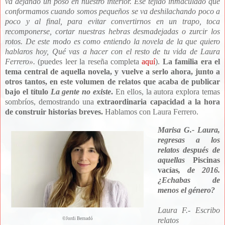
va dejando un poso en nuestro interior. Ese tejido inmaculado que
conformamos cuando somos pequeños se va deshilachando poco a
poco y al final, para evitar convertirnos en un trapo, toca
recomponerse, cortar nuestras hebras desmadejadas o zurcir los
rotos. De este modo es como entiendo la novela de la que quiero
hablaros hoy, Qué vas a hacer con el resto de tu vida de Laura
Ferrero
»
.
(puedes leer la reseña completa
aquí
).
La familia era el
tema central de aquella novela, y vuelve a serlo ahora, junto a
otros tantos, en este volumen de relatos que acaba de publicar
bajo el título
La gente no existe
.
En ellos, la autora explora temas
sombríos, demostrando una
extraordinaria capacidad a la hora
de construir historias breves.
Hablamos con Laura Ferrero.
Marisa G.- Laura,
regresas a los
relatos después de
aquellas
Piscinas
vacías
, de 2016.
¿Echabas de
menos el género?
Laura F.- Escribo
©
Jordi Bernadó
relatos