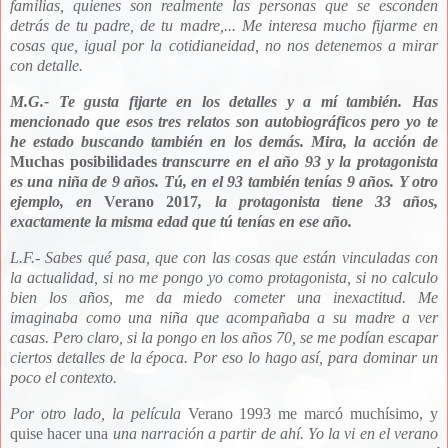
familias, quienes son realmente las personas que se esconden
detrás de tu padre, de tu madre,... Me interesa mucho fijarme en
cosas que, igual por la cotidianeidad, no nos detenemos a mirar
con detalle.
M.G.- Te gusta fijarte en los detalles y a mí también. Has
mencionado que esos tres relatos son autobiográficos pero yo te
he estado buscando también en los demás. Mira, la acción de
Muchas posibilidades
transcurre en el año 93 y la protagonista
es una niña de 9 años. Tú, en el 93 también tenías 9 años. Y otro
ejemplo, en
Verano 2017
, la protagonista tiene 33 años,
exactamente la misma edad que tú tenías en ese año.
L.F.- Sabes qué pasa, que con las cosas que están vinculadas con
la actualidad, si no me pongo yo como protagonista, si no calculo
bien los años, me da miedo cometer una inexactitud. Me
imaginaba como una niña que acompañaba a su madre a ver
casas. Pero claro, si la pongo en los años 70, se me podían escapar
ciertos detalles de la época. Por eso lo hago así, para dominar un
poco el contexto.
Por otro lado, la p
elícula
Verano 1993 me marcó muchísimo, y
quise hacer una
una narración a partir de ahí. Yo la vi en el verano